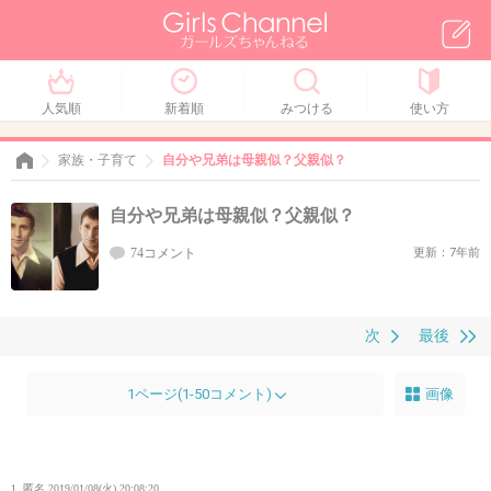
人気順
新着順
みつける
使い方
家族・子育て
自分や兄弟は母親似？父親似？
自分や兄弟は母親似？父親似？
74コメント
更新：7年前
次
最後
1ページ(1-50コメント)
画像
1. 匿名
2019/01/08(火) 20:08:20