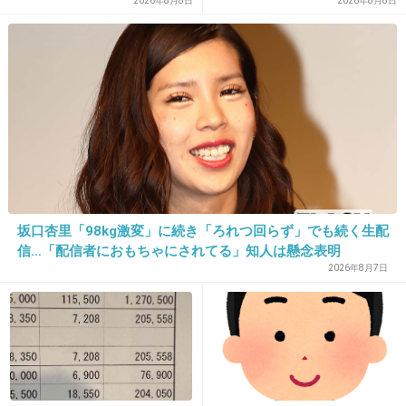
年の彫り師YouTuberの動画
2026年8月8日
2026年8月8日
で凹む
が話題
+2
-0
24. 匿名
2019/01/08(火) 20:20:00
母親似なら美人だったのに、ジャムおじさんみたいな父親
と同じ顔です。w
なにで決まるんでしょうね？妊娠中にでも念じれば何か違
ったのかな…
坂口杏里「98kg激変」に続き「ろれつ回らず」でも続く生配
+7
-0
信…「配信者におもちゃにされてる」知人は懸念表明
2026年8月7日
25. 匿名
2019/01/08(火) 20:20:10
かなり似てるんだね
将来ああなるのか…