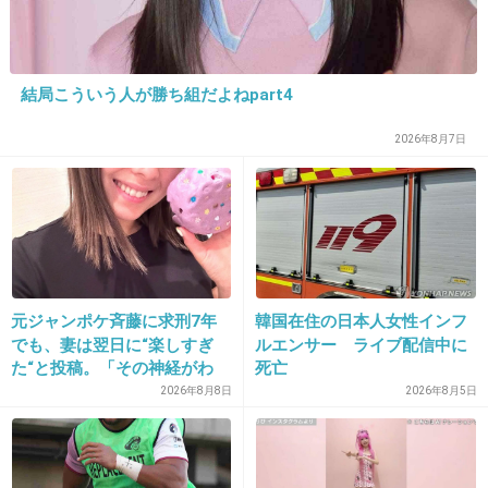
17. 匿名
2019/01/08(火) 20:16:11
長女の私は父親似
弟は母親というか母の兄に似てる。
結局こういう人が勝ち組だよねpart4
うちの子供
長男は私似というか私の弟に似てる。
2026年8月7日
次男は夫似
長女は私似→ここがホントは夫似のはずだったのに。
+0
-0
元ジャンポケ斉藤に求刑7年
韓国在住の日本人女性インフ
18. 匿名
2019/01/08(火) 20:16:12
でも、妻は翌日に“楽しすぎ
ルエンサー ライブ配信中に
私は、母親にそっくりって言われる…。
た“と投稿。「その神経がわ
死亡
買い物してても、○○さんの娘さん？そっくりだからすぐ分
からん」と騒然
2026年8月8日
2026年8月5日
かるって言われるくらい…。
+9
-0