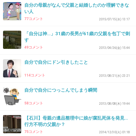
自分の母親がなんで父親と結婚したのか理解できな
い人
+1
-0
77コメント
2015/07/15(水) 13:17
「自分は神…」31歳の長男が61歳の父親を包丁で刺
す
40. 匿名
2019/01/08(火) 20:38:35
49コメント
2013/04/26(金) 15:44
私も妹も父親に激似
「お父さんアメリカ人？」と子供の頃よく言われたぐらい
自分で自分にドン引きしたこと
彫りの深い暑苦しい顔立ち
化粧したら姉妹揃ってニューハーフよ
114コメント
2013/08/21(水) 23:21
母親に似てたら小顔で小動物系だったのに
女は父親に似る傾向あるのかな
自分で自分につっこんでしまう瞬間
+0
-0
58コメント
2013/08/08(木) 19:44
【石川】母親の遺品整理中に娘が腐乱死体を発見…
行方不明の父親か？
41. 匿名
2019/01/08(火) 20:38:41
75コメント
2014/12/30(火) 01:18