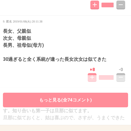
9. 匿名
2019/01/08(火) 20:11:38
長女、父親似
次女、母親似
長男、祖母似(母方)
30過ぎると全く系統が違った長女次女は似てきた
+8
-0
10. 匿名
2019/01/08(火) 20:11:57
もっと見る(全74コメント)
うちの姉妹の第一子（男が多い）はみんな旦那に似てま
す。知り合いも第一子は旦那に似てます。
旦那に似ておくと、姑は喜ぶので、さすが、うまくできた
自然の摂理、なんておもってますが、いかがですか？