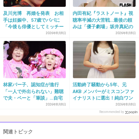
37. 匿名
2019/01/08(火) 20:32:58
及川光博 再婚を発表 お相
内田有紀『ラストノート』視
手は妊娠中、57歳でパパに
聴率半減の大苦戦…最後の頼
私は長女だけど顔も体型も母親似。
「今後も俳優としてミッチー
みは「優子劇場」坂井真紀の
+1
-0
として精進」
“猟奇的演技” が救いの神にな
2026年8月8日
2026年8月8日
るか
38. 匿名
2019/01/08(火) 20:33:35
父親似
林家パー子、認知症が進行
活動終了騒動から5年、元
+2
-1
「一人で外出られない」難聴
AKB メンバーがミスコンファ
で夫・ペーと「筆談」…自宅
イナリストに選出！純白ワン
全焼から約1年
ピで再起へ
2026年8月8日
2026年8月8日
Recommended by
39. 匿名
2019/01/08(火) 20:35:01
姉は、整った顔立ちで神経質気味なキレイ好きな父親似
私は、太りやすい体質でズボラ気味な母親似
関連トピック
歳を取って40代になると特に似てきてるw