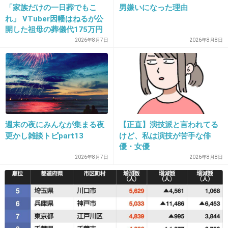
「家族だけの一日葬でもこ
男嫌いになった理由
れ」 VTuber因幡はねるが公
+18
-0
開した祖母の葬儀代175万円
が話題
2026年8月7日
2026年8月8日
26. 匿名
2019/01/08(火) 20:21:36
母親は人生わりと顔で得してきたようなタイプで、しかも
太らない体質。なのに私は見事なほどに父親の太りやすい
体質を継ぎました
+1
-0
週末の夜にみんなが集まる夜
【正直】演技派と言われてる
更かし雑談トピpart13
けど、私は演技が苦手な俳
優・女優
2026年8月7日
2026年8月8日
27. 匿名
2019/01/08(火) 20:22:38
姉は父親に似てるけど、私は親には全然似てない
母方の叔父の子どもの頃と私の子ども頃は似てたって言わ
れる
+2
-0