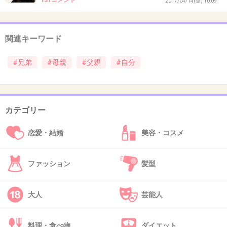
131コメント
2017/04/14(金) 10:09
44. 匿名
2019/01/08(火) 20:41:16
私→祖父似
関連キーワード
姉→父似
弟→父似
#兄弟
#母親
#父親
#自分
+0
-0
カテゴリー
45. 匿名
2019/01/08(火) 20:41:32
恋愛・結婚
美容・コスメ
可愛い女の子にしたい！「父親の遺伝子」
の方が母親より優勢的って本当？(2016年
11月6日)｜ウーマンエキサイト(1/3)
ファッション
髪型
www.google.co.jp
「お腹の子は、男の子か女の子か？」両親にとってこのことはやはり気に
なるところ。傾向として…(1/3)
大人
芸能人
料理・食べ物
ダイエット