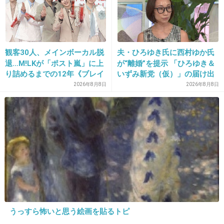
娘はどちらかというと私に似ていて、息子は夫にそっく
り。クローンと言われる
+3
-0
観客30人、メインボーカル脱
夫・ひろゆき氏に西村ゆか氏
退…M!LKが「ポスト嵐」に上
が“離婚”を提示 「ひろゆき＆
30. 匿名
2019/01/08(火) 20:25:09
り詰めるまでの12年《ブレイ
いずみ新党（仮）」の届け出
ク秘話》
を知らされず激怒「信頼関係
2026年8月8日
2026年8月8日
兄2人は母親似
が保てない状態で夫婦を続け
エラあたりから顎までシュッと細くて顔の形が綺麗です
るのは無理」
私は父親似
エラが張り気味、顎しっかりです…
+0
-0
31. 匿名
2019/01/08(火) 20:25:46
お父さんもお母さんも両方混ざってるな…
うっすら怖いと思う絵画を貼るトピ
+1
-0