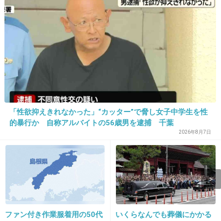
姉は父、自分は母似。
+3
-0
14. 匿名
2019/01/08(火) 20:13:19
姉母似
私父似
姉には鼻筋があるけど私には存在しない
「性欲抑えきれなかった」“カッター”で脅し女子中学生を性
的暴行か 自称アルバイトの56歳男を逮捕 千葉
うつぶせ寝のせいだと主張してきたけど父方の
2026年8月7日
親戚の集まりでみんな鼻筋なかった
遺伝だわ
+21
-0
ファン付き作業服着用の50代
いくらなんでも葬儀にかかる
15. 匿名
2019/01/08(火) 20:14:00