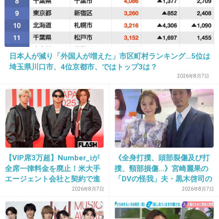
28. 匿名
2019/01/08(火) 20:23:22
姉は母方の祖母似。
日本人が減り「外国人が増えた」市区町村ランキング…5位は
埼玉県川口市、4位京都市、ではトップ3は？
弟は父似。
2026年8月7日
そして真ん中の私は父にも母にも似ていない…
子供の頃は私は捨て子なんじゃないかと本気で思ってた。
+2
-0
【VIP席3万超】Number_iが
《全身打撲、頭部裂傷及び打
全席一律料金を廃止！米大手
撲、頸部損傷…》宮崎麗果の
29. 匿名
2019/01/08(火) 20:23:39
エージェント会社と契約で進
「DVの怪我」夫・黒木啓司の
父にも母にもパーツからしてあまり似ないで、祖母に似て
む“世界標準”化
逮捕で始まる「夫婦の闘争」
2026年8月7日
2026年8月7日
いると言われて育った。