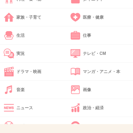
ノースカロライナ大学医学部の研究によると、“哺乳類の遺
伝は、父親の遺伝子の方が母親のものよりも優勢的に遺伝
家族・子育て
医療・健康
する”ことが判明したそうです。
+0
-0
生活
仕事
実況
テレビ・CM
46. 匿名
2019/01/08(火) 20:42:35
父親かな
ドラマ・映画
マンガ・アニメ・本
+1
-0
音楽
画像
ニュース
政治・経済
47. 匿名
2019/01/08(火) 20:44:09
母親に似ていて、骨格もソックリだから声も同じなのに、
父方の従姉妹とよく似てると言われる。
スポーツ
IT・インターネット
ポイントに父要素も入ってるのだろうね。