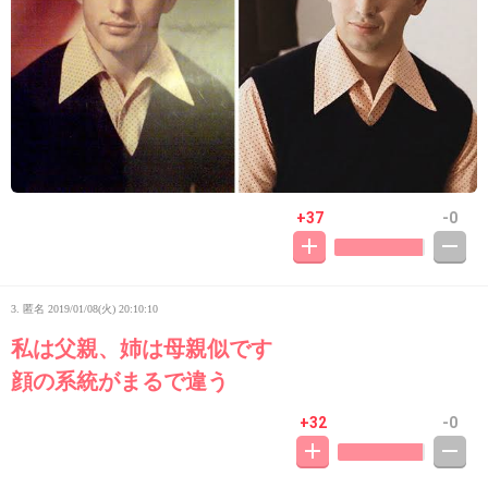
+37
-0
3. 匿名
2019/01/08(火) 20:10:10
私は父親、姉は母親似です
顔の系統がまるで違う
+32
-0