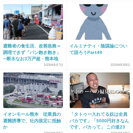
21. 匿名
2019/01/08(火) 20:19:00
というか女の子は父親似だよね。主に見た目。
あときょうだいの場合だいたい弟のほうがイケメン
+2
-6
避難者の食生活、改善急務＝
イルミナティ・陰謀論につい
調理できず「パン飽き飽き」
て語ろうPart49
―断水なお3万戸超・熊本地
22. 匿名
2019/01/08(火) 20:19:08
震
2026年8月7日
2026年8月8日
>>14
私も父親に似て鼻筋がない..鼻筋が通ってると年取ってから
も綺麗なんだよね。母に似たかったなぁ..
+2
-0
イオンモール熊本 従業員の
「タトゥー入れてる奴は全員
23. 匿名
2019/01/08(火) 20:19:57
避難誘導で、社内規定に抵触
バカです」「5000円好きなん
か
です、バカって」 この道23
長女ひとりっ子で父似 悲しいくらい父似 ムッサリした芋顔