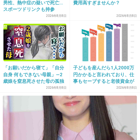
男性、熱中症の疑いで死亡…
費用高すぎませんか？
父似だよ
スポーツドリンクも持参
どんなに化粧で誤魔化しても骨格は変えられない辛い
2026年8月8日
2026年8月8日
+3
-1
「お願いだから寝て」「自分
子どもを産んだら1人2000万
自身 何もできない母親」―2
円かかると言われており、仕
歳娘を窒息死させた母の孤独
事もセーブすると老後資金が
「娘は『ママどうして』と」
貯められない…一方、子育て
2026年8月8日
2026年8月8日
限界の年子ワンオペ育児 法
していない人は潤沢な資金で
16. 匿名
2019/01/08(火) 20:14:12
廷での懺悔と声なきSOS
悠々老後だと歪んでいるので
は？→様々な意見
+5
-1