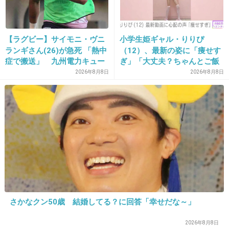
19. 匿名
2019/01/08(火) 20:17:36
【ラグビー】サイモニ・ヴニ
小学生姫ギャル・りりぴ
私は長女だけど母親似です。
ランギさん(26)が急死 「熱中
（12）、最新の姿に「痩せす
父に似てると言われたことは一度もありません。
症で搬送」 九州電力キュー
ぎ」「大丈夫？ちゃんとご飯
デンヴォルテクスで練習中
食べてね」など心配の声
2026年8月8日
2026年8月8日
でも、髪質だけは父似です。
+4
-0
20. 匿名
2019/01/08(火) 20:17:44
兄は母に似てめっちゃイケメンなんですが、、、、
私は、、、
+1
-0
さかなクン50歳 結婚してる？に回答「幸せだな～」
2026年8月8日