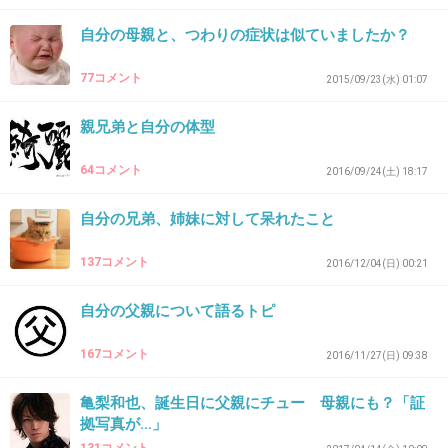
+9
-0
自分の母親と、つわりの症状は似ていましたか？
77コメント
2015/09/23(水) 01:07
42. 匿名
2019/01/08(火) 20:39:11
親兄弟と自分の体型
私と姉は父親似
弟は母親似
64コメント
2016/09/24(土) 18:17
+0
-0
自分の兄弟、姉妹に対して呆れたこと
137コメント
2016/12/04(日) 00:21
43. 匿名
2019/01/08(火) 20:39:58
自分の父親について語るトピ
顔は父親で、知能と身長は母親の遺伝子の影響が強いらし
い。
167コメント
2016/11/27(日) 09:38
あくまで傾向だろうけど。
+0
-0
亀梨和也、誕生日に父親にチュー 母親にも？「証
拠写真が…」