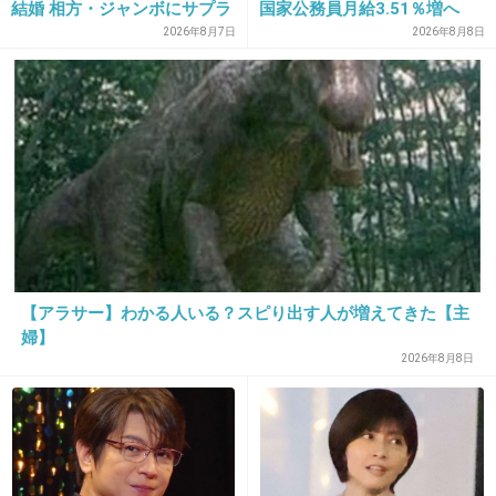
結婚 相方・ジャンボにサプラ
国家公務員月給3.51％増へ
+1
-0
イズ報告
人事院の勧告を受け
2026年8月7日
2026年8月8日
35. 匿名
2019/01/08(火) 20:31:24
私も兄も父似
そして私は兄似
+0
-0
【アラサー】わかる人いる？スピり出す人が増えてきた【主
36. 匿名
2019/01/08(火) 20:31:57
婦】
>>22
2026年8月8日
女は鼻筋が通ってるか通ってないか微妙なラインが一番き
れいだよ
+2
-0