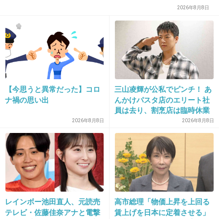
2026年8月8日
32. 匿名
2019/01/08(火) 20:25:49
姉と兄は母親似
私は父親似
+0
-0
【今思うと異常だった】コロ
三山凌輝が公私でピンチ！ あ
ナ禍の思い出
んかけパスタ店のエリート社
員は去り、割烹店は臨時休業
2026年8月8日
2026年8月8日
33. 匿名
2019/01/08(火) 20:28:04
主と同じだ！長女の私は父親似、妹と弟は母親似。
+0
-0
34. 匿名
2019/01/08(火) 20:28:46
レインボー池田直人、元読売
高市総理「物価上昇を上回る
年取って来て自分の顔に母の面影を見るようになった
テレビ・佐藤佳奈アナと電撃
賃上げを日本に定着させる」