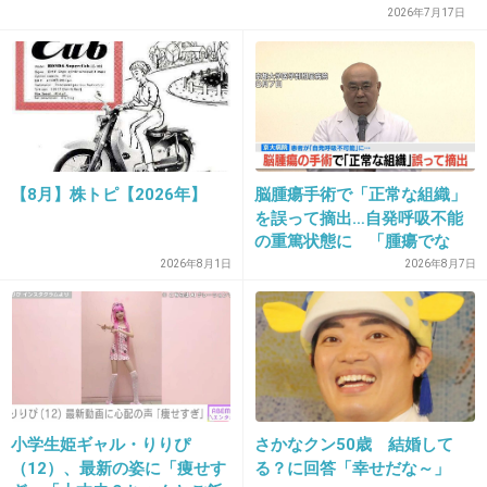
でしょ
2026年7月17日
+230
-15
22. 匿名
2013/06/20(木) 14:32:50
棚に手伸ばしてて腕と手が重なって手が見えな
【8月】株トピ【2026年】
脳腫瘍手術で「正常な組織」
くなっただけだとは思うけど、コワッッ。
を誤って摘出…自発呼吸不能
の重篤状態に 「腫瘍でな
+28
-5
い」結果出ても“勘違い”で摘
2026年8月1日
2026年8月7日
出継続 通常の生活送ってい
た患者が手足も動かず 京大
病院
23. 匿名
2013/06/20(木) 14:32:53
うのの顔がすでにホラー。
小学生姫ギャル・りりぴ
さかなクン50歳 結婚して
出典：torend-sakiyomi.up.d.seesaa.net
（12）、最新の姿に「痩せす
る？に回答「幸せだな～」