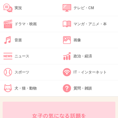
+17
-6
実況
テレビ・CM
ドラマ・映画
マンガ・アニメ・本
37. 匿名
2013/06/20(木) 14:40:23
整形崩れの方が怖い。
音楽
画像
+22
-3
ニュース
政治・経済
38. 匿名
2013/06/20(木) 14:40:36
スポーツ
IT・インターネット
手より顔が怖い・・・・
+46
-6
犬・猫・動物
質問・雑談
39. 匿名
2013/06/20(木) 14:40:44
＞只今ヴァレンティノで小Unoちゃんのドレス