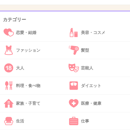
カテゴリー
35. 匿名
2013/06/20(木) 14:37:52
手を後ろの方でついてるだけじゃん。
恋愛・結婚
美容・コスメ
よ～く見れば手のひらが重なって写ってるよ。
ファッション
髪型
+35
-10
大人
芸能人
36. 匿名
2013/06/20(木) 14:39:28
27さん、
料理・食べ物
ダイエット
後ろ手に手をついてて、左腕で手の甲が隠れて
家族・子育て
医療・健康
るから途中で腕が消えてるみたいに見えるって
ことだと思う。
生活
仕事