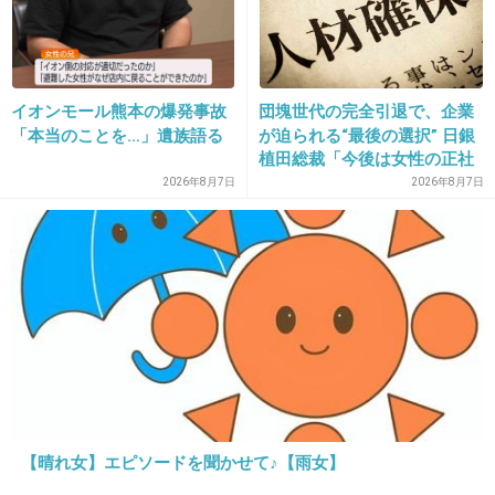
19. 匿名
2013/06/20(木) 14:32:29
テーブルに後ろ手についてるのかな？
それにしても不自然だよね…
イオンモール熊本の爆発事故
団塊世代の完全引退で、企業
「本当のことを…」遺族語る
が迫られる“最後の選択” 日銀
+98
-6
植田総裁「今後は女性の正社
員化と外国人の人材活用が
2026年8月7日
2026年8月7日
鍵」
20. 匿名
2013/06/20(木) 14:32:32
たしかこの人って手首の間接がやわらかいんじ
ゃなかったっけ？
+36
-9
21. 匿名
2013/06/20(木) 14:32:47
【晴れ女】エピソードを聞かせて♪【雨女】
普通に写真に写らない角度で手をついてるだけ