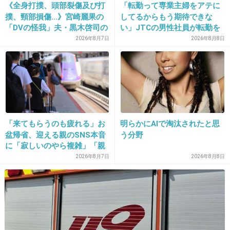
《全身打撲、頭部裂傷及び打
「転勤って専業主婦をアテに
撲、頸部損傷…》宮崎麗果の
してるからもう期待できな
「DVの怪我」夫・黒木啓司の
い」JTCの男性社員が転勤を
逮捕で始まる「夫婦の闘争」
命じられるも「妻は3倍稼い
2026年8月7日
2026年8月8日
15. 匿名
2013/06/20(木) 14:31:30
でるので、それなら辞める」
たまたま、こうゆう写真になったんでしょ
と言ったら、転勤がなくなっ
た
+220
-10
「来てもらうのも疲れる」お
明らかにAIで淘汰されたと思
盆帰省、迎える親のSNS本音
う分野
に「寂しいのやら複雑」「親
孝行だと思っていたのに」
2026年8月7日
2026年8月8日
16. 匿名
2013/06/20(木) 14:31:51
心霊写真!?