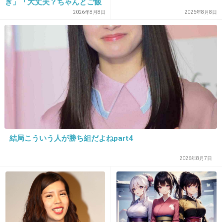
ぎ」「大丈夫？ちゃんとご飯
食べてね」など心配の声
2026年8月8日
2026年8月8日
+403
-8
24. 匿名
2013/06/20(木) 14:33:13
手首曲げて机に置いてる
角度が絶妙で写ってないだけ
+143
-13
結局こういう人が勝ち組だよねpart4
2026年8月7日
25. 匿名
2013/06/20(木) 14:33:16
ちゃんとあるよね？
手の平でぐっと押してる感じになってて、見え
てないだけでは？