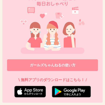
を製作中。
トピズレだけど、うの自分で子供服作ってるの
に娘にはブランドのドレス着せるんだね（笑）
出典：www.sweet-mommy.com
+95
-4
ガールズちゃんねるの使い方
40. 匿名
2013/06/20(木) 14:41:32
\ 無料アプリのダウンロードはこちら！ /
みなさん顔怖がりすぎワロタｗｗｗ
+35
-2