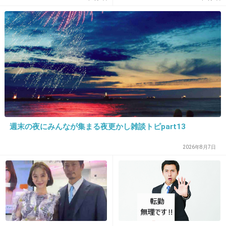
12. 匿名
2013/06/20(木) 14:31:12
アカン
+31
-5
13. 匿名
2013/06/20(木) 14:31:12
うのさんファッションリーダーだからこのくらい朝飯前なんじゃないの？
週末の夜にみんなが集まる夜更かし雑談トピpart13
wwwwwwwwwwwww
2026年8月7日
+12
-42
14. 匿名
2013/06/20(木) 14:31:29
やっぱり年だわ
+8
-41