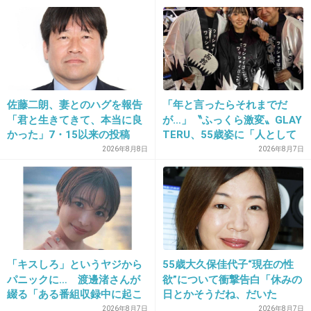
+68
-7
10. 匿名
2013/06/20(木) 14:30:32
佐藤二朗、妻とのハグを報告
「年と言ったらそれまでだ
「君と生きてきて、本当に良
が…」〝ふっくら激変〟GLAY
((((；ﾟДﾟ))))ｶﾞｸｶﾞｸ
かった」7・15以来の投稿
TERU、55歳姿に「人として
「文〇砲より遥かに威力は弱
好きすぎる」「TERUさんに
2026年8月8日
2026年8月7日
いが…」
は見えない」「分からなかっ
これ、載せちゃいけないやつだ(怖)
た」
+89
-9
11. 匿名
2013/06/20(木) 14:30:44
「キスしろ」というヤジから
55歳大久保佳代子“現在の性
脚も折り曲げてるから乙武さんみたいに見える(^_^;)
パニックに… 渡邊渚さんが
欲”について衝撃告白「休みの
綴る「ある番組収録中に起こ
日とかそうだね、だいた
+16
-185
ったフラッシュバック」
い…」
2026年8月7日
2026年8月7日