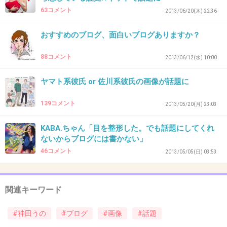
63コメント
2013/06/20(木) 22:36
みんなのコメント見て、え？腕？と気づいた。
おすすめのブログ、面白いブログありますか？
+61
-6
88コメント
2013/06/12(水) 10:00
ヤマト系彼氏 or 佐川系彼氏の画像が話題に
33. 匿名
2013/06/20(木) 14:35:50
たまたま、こうゆう写真になったんでしょ
139コメント
2013/05/20(月) 23:03
+9
-7
KABA.ちゃん「目を整形した。でも話題にしてくれ
ないからブログには書かない」
46コメント
2013/05/05(日) 03:53
34. 匿名
2013/06/20(木) 14:37:26
(￣◇￣；)ｴｯ
関連キーワード
ホントにこれ，ヤバくない？
#神田うの
#ブログ
#画像
#話題
+12
-15