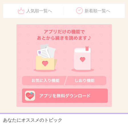
人気順一覧へ
新着順一覧へ
7. 匿名
2013/06/20(木) 14:29:50
フォトショ失敗か何か？
+97
-11
8. 匿名
2013/06/20(木) 14:29:55
どーなってんの！？
+31
-4
9. 匿名
2013/06/20(木) 14:30:28
これどーみてもおかしいよね!?!?
あなたにオススメのトピック