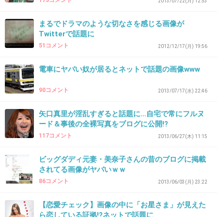
173コメント
2013/07/22(月) 12:53
この人のごきげんようとかの言葉遣い片腹痛
まるでドラマのような切なさを感じる画像が
い。
Twitterで話題に
パチ屋がセレブぶって。
51コメント
2012/12/17(月) 19:56
ウケ狙いなのかな？だとしたら認めるわ 笑
電車にヤバい奴が居るとネットで話題の画像www
+75
-6
90コメント
2013/07/17(水) 22:46
矢口真里が淫乱すぎると話題に…自宅で常にフルヌ
31. 匿名
2013/06/20(木) 14:35:23
ード＆事後の全裸写真をブログに公開!?
え、手ついててこんな風に写る？
117コメント
2013/06/27(木) 11:15
+44
-7
ビッグダディ元妻・美奈子さんの昔のブログに掲載
されてる画像がヤバいｗｗ
86コメント
2013/06/03(月) 23:22
32. 匿名
2013/06/20(木) 14:35:24
【恋愛チェック】画像の中に「お星さま」が見えた
怖いのは顔だと思って見てた。
ら恋している証拠!?ネットで話題に