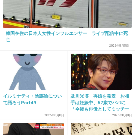
+32
-15
17. 匿名
2013/06/20(木) 14:32:08
韓国在住の日本人女性インフルエンサー ライブ配信中に死
光の加減で写ってないとかいうレベルじゃない
亡
ね(＠_＠;)
2026年8月5日
腕がない！
+51
-9
18. 匿名
2013/06/20(木) 14:32:25
イルミナティ・陰謀論につい
及川光博 再婚を発表 お相
て語ろうPart49
手は妊娠中、57歳でパパに
顔も怖いけど。
「今後も俳優としてミッチー
+185
-9
として精進」
2026年8月8日
2026年8月8日