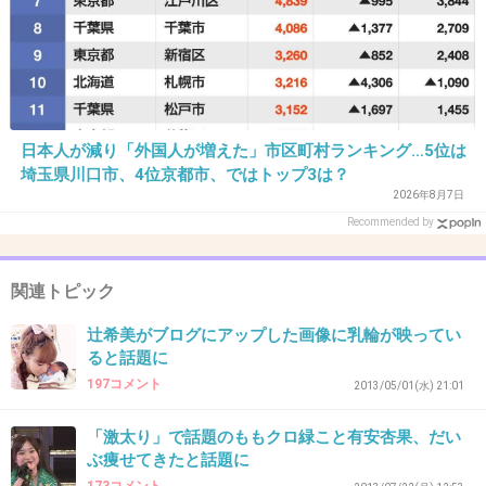
28. 匿名
2013/06/20(木) 14:34:01
23
ぎゃーーーーーー＼(゜ロ＼)(／ロ゜)／
日本人が減り「外国人が増えた」市区町村ランキング…5位は
やめてよ！ビクッとしたorz
埼玉県川口市、4位京都市、ではトップ3は？
2026年8月7日
+36
-2
Recommended by
関連トピック
29. 匿名
2013/06/20(木) 14:34:43
辻希美がブログにアップした画像に乳輪が映ってい
若作りが痛い
ると話題に
197コメント
+34
-4
2013/05/01(水) 21:01
「激太り」で話題のももクロ緑こと有安杏果、だい
ぶ痩せてきたと話題に
30. 匿名
2013/06/20(木) 14:34:48