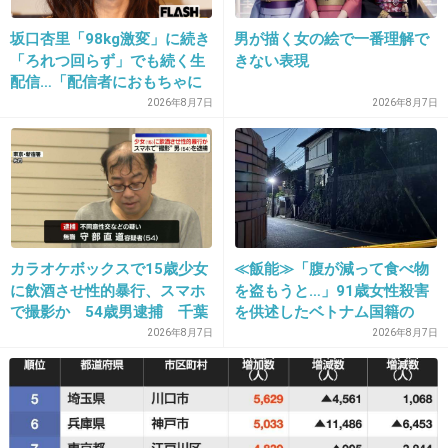
+63
-9
坂口杏里「98kg激変」に続き
男が描く女の絵で一番理解で
「ろれつ回らず」でも続く生
きない表現
配信…「配信者におもちゃに
されてる」知人は懸念表明
2026年8月7日
2026年8月7日
26. 匿名
2013/06/20(木) 14:33:31
あら(@￣□￣@;)！！ホント。
サラーっと載せてるけど本人気づいてないのか
な？
+21
-9
カラオケボックスで15歳少女
≪飯能≫「腹が減って食べ物
に飲酒させ性的暴行、スマホ
を盗もうと…」91歳女性殺害
で撮影か 54歳男逮捕 千葉
を供述したベトナム国籍の
男、在留資格なし…奪った車
27. 匿名
2013/06/20(木) 14:33:58
2026年8月7日
2026年8月7日
で“3台追突”の逃走劇
だ…誰か説明してっ！
+12
-6