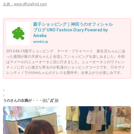
出典：www.officiallyjd.com
親子ショッピング｜神田うのオフィシャル
ブログ UNO Fashion Diary Powered by
Ameba
ameblo.jp
2013-06-19親子ショッピング テーマ：プライベート 新生児ちゃんに会
った後我が家の天使ちゃんと合流してショッピングを楽しみました。今回
はマメールのニューオータニ店に行きました。ニューオータニのヴァレン
ティノに行った後立ち寄るのが私達のショッピングコースです。只今ヴァ
レンティノで小Unoちゃんのドレスを製作中。出来上がりが楽しみです。
↓
↓
うのさんの左腕が・・・(((;ﾟДﾟ)))