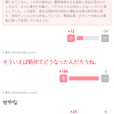
聞こえてこない。この日の彼女は、書類送検される直前に本誌が見かけた
ころより、さらに痩せた印象だ。ヘアスタイルも20センチはバッサリと落
としていた。この翌日、彼女は同年代の女性が運転する車の助手席に乗
り、自宅マンションから外出していった。事故以来、タクシーや知人の運
転に頼って生活しているようだ。
+12
-34
2. 匿名
2013/06/13(木) 12:09:17
そういえば処分てどうなったんだろうね。
+184
-2
3. 匿名
2013/06/13(木) 12:09:58
せやな
+24
-6