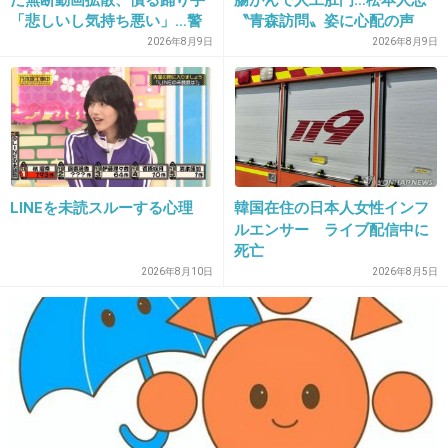
「悲しいし気持ち悪い」…警
〝青森訪問〟姿に心配の声
察への相談も検討
続々「脂肪のない感じが痛ま
2026年8月9日
2026年8月9日
24. 匿名
2013/06/13(木) 12:24:43
しい」「無理せずに」
チノパン、このホテルで不倫してたんじゃない
の
+145
-18
LINEを未読スルーする心理
韓国在住の日本人女性インフ
ルエンサー ライブ配信中に
25. 匿名
2013/06/13(木) 12:24:57
死亡
2026年8月10日
2026年8月5日
人が死んだんだよ。
一生笑わないくらいの気持ちで生きていってほ
しい。
+201
-31