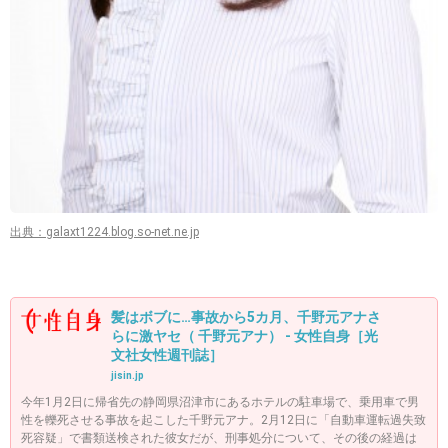
出典：galaxt1224.blog.so-net.ne.jp
髪はボブに…事故から5カ月、千野元アナさ
らに激ヤセ（ 千野元アナ） - 女性自身［光
文社女性週刊誌］
jisin.jp
今年1月2日に帰省先の静岡県沼津市にあるホテルの駐車場で、乗用車で男
性を轢死させる事故を起こした千野元アナ。2月12日に「自動車運転過失致
死容疑」で書類送検された彼女だが、刑事処分について、その後の経過は