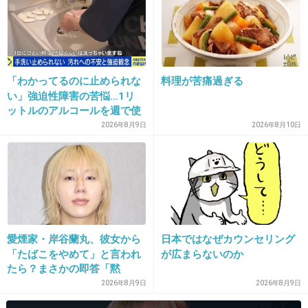
20. 匿名
2013/06/13(木) 12:19:26
チノパンは加害者なのに、なんでこんな「チノ
パンかわいそうですよ」的な記事になってる
の？
「わかってるのに止められな
料理が苦痛過ぎる
+250
-6
い」強迫性障害の苦悩…1リ
ットルのアルコールを週で使
い切る当事者「生きてるのが
2026年8月9日
2026年8月10日
辛いと思うこともある」
21. 匿名
2013/06/13(木) 12:20:20
このホテル、浴室はガラス張りで、どう考えて
もファミリー仕様じゃないよねｗ
愛煙家・岸谷蘭丸、彼女から
日本ではなぜカウンセリング
出典：blog-imgs-53-origin.fc2.com
「たばこをやめて」と言われ
が広まらないのか
たら？まさかの即答「黙
れ！」
2026年8月9日
2026年8月9日
+174
-9