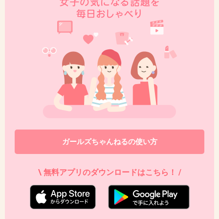
クラスのいじめっ子が良い歳こいても成長して
ない感じですね。
+229
-100
34. 匿名
2013/06/13(木) 12:32:32
逮捕されない理由はお金だよ。
一般人は何億も払えないから、逮捕
ガールズちゃんねるの使い方
私の知り合いに人を引き殺した人いたけど
（もちろんわざとではない）
\ 無料アプリのダウンロードはこちら！ /
逮捕されなかった。
なぜなら2億ぐらいすぐにはらったから
逮捕はまのがれたんだって