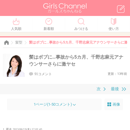
人気順
新着順
みつける
使い方
髪型
髪はボブに…事故から5カ月、千野志麻元アナウンサーさらに激
髪はボブに…事故から5カ月、千野志麻元アナ
ウンサーさらに激ヤセ
91コメント
更新：13年前
次
最後
1ページ(1-50コメント)
画像
1. 匿名
2013/06/13(木) 12:01:43