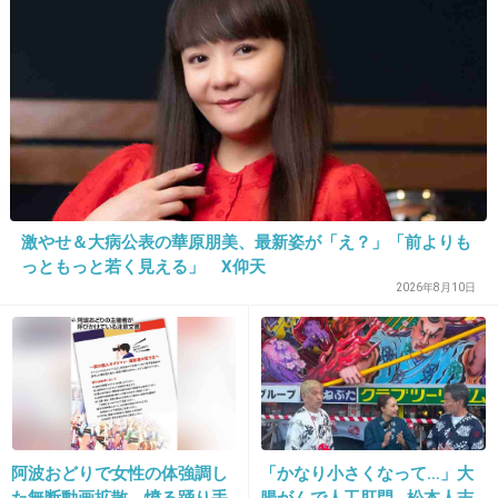
22. 匿名
2013/06/13(木) 12:20:34
なんで被害者ヅラしてんのｗ
+224
-9
激やせ＆大病公表の華原朋美、最新姿が「え？」「前よりも
23. 匿名
2013/06/13(木) 12:22:10
っともっと若く見える」 X仰天
私この半年くらい髪切りに行ってないけど、チ
2026年8月10日
ノパンは美容院に行ったんだｗ
死亡事故起こしたのに髪型が気になるなんてさ
すがセレブｗ
+259
-66
阿波おどりで女性の体強調し
「かなり小さくなって…」大
た無断動画拡散、憤る踊り手
腸がんで人工肛門…松本人志