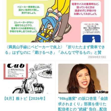
点。
現場から逃げずに適切に対応したから逮捕され
ずに済んだという声と親の力が影響してると噂
されています。
民事では問題なく示談で解決できる。
小さい子供を育ててるという理由もあるかも知
れない。
〈満員山手線にベビーカーで炎上〉「折りたたまず乗車でき
る」はずなのに「避けるべき」「みんなで守るもの」と賛
+83
-23
否…JR東日本が示した見解
2026年8月10日
14. 匿名
2013/06/13(木) 12:16:34
このホテル自体も元はラブホだったんでしょ？
家族で行くようなホテルじゃないね
【8月】株トピ【2026年】
“98kg激変” の坂口杏里「金請
求されまくり」部屋を借りた
出典：livedoor.blogimg.jp
配信者との “絶縁” 告白…配信