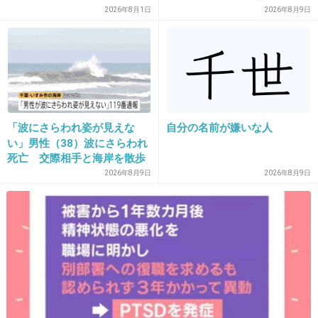
者側は「逃げられた」荷物放
2026年8月1日
2026年8月9日
置に怒り心頭
+218
-11
15. 匿名
2013/06/13(木) 12:17:07
全く同情できない。
「波にさらわれ姿が見えな
自分の名前が嫌いな人
い」男性（38）波にさらわれ
+171
-11
死亡 交際相手と海岸を散歩
中 当時は波浪注意報 千葉・
2026年8月9日
2026年8月9日
いすみ市
16. 匿名
2013/06/13(木) 12:17:13