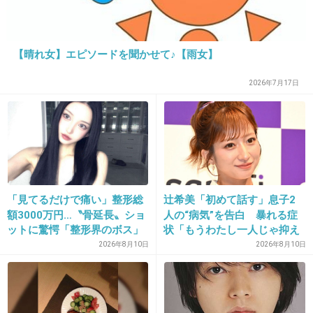
26. 匿名
2013/06/13(木) 12:25:10
人生終わってる
【晴れ女】エピソードを聞かせて♪【雨女】
+42
-4
2026年7月17日
27. 匿名
2013/06/13(木) 12:26:05
23なんて嫌みったらしい…
+99
-133
「見てるだけで痛い」整形総
辻希美「初めて話す」息子2
額3000万円…〝骨延長〟ショ
人の“病気”を告白 暴れる症
28. 匿名
2013/06/13(木) 12:26:51
ットに驚愕「整形界のボス」
状「もうわたし一人じゃ抑え
「そこまでする…？」元キャ
られない」共感続々
私が同じ事したら、即逮捕でムショ行きだな。
2026年8月10日
2026年8月10日
バ嬢まおちゃる
金と家系あると違うんですね。
+190
-7