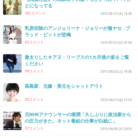
+60
-14
とになってる
301コメント
2013/03/21(木) 14:28
乳房切除のアンジェリーナ・ジョリーが激ヤセ…ブ
30. 匿名
2013/06/13(木) 12:28:33
ラッド・ピットが悲鳴
このホテルの前の通り、富士山近辺に遊びにい
62コメント
2013/07/21(日) 07:00
く時によく通る。
激太りしたキアヌ・リーブスの1カ月後の姿をご覧
インターから出て、がっつりなラブホ街がたち
ください
並ぶ通りの1軒目って感じかな。
59コメント
2013/06/22(土) 18:05
家族連れでは、なかなか選ばないですよ。
高島家、元嫁・美元をシャットアウト
地元名家さんなら尚更利用することは考え難
い。
54コメント
2013/06/21(金) 13:30
たまに大型観光バスが2台くらい停まってるの
は見るんだよね
元NHKアナウンサーの堀潤「久しぶりに政治家から
の圧力がきた。ネット番組の仕事が白紙に」
そこがどうもわからんけど、ラブホ街のホテル
57コメント
2013/06/03(月) 20:39
利用するかな