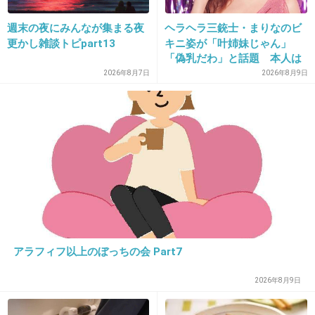
の後の経過は聞こえてこない。
週末の夜にみんなが集まる夜
ヘラヘラ三銃士・まりなのビ
更かし雑談トピpart13
キニ姿が「叶姉妹じゃん」
事故から5ヶ月も経ってまだ処分が分からない
「偽乳だわ」と話題 本人は
「胸は加工はしてないの
2026年8月7日
2026年8月9日
ってあり得るの？
で…」
+111
-5
19. 匿名
2013/06/13(木) 12:18:44
家柄で逮捕を免れたなら、一生晒されて批判さ
れたらいい。痩せようが肥えようが、被害者は
帰らない。
アラフィフ以上のぼっちの会 Part7
+253
-12
2026年8月9日