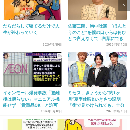
12. 匿名
2013/06/13(木) 12:14:38
だらだらして寝てるだけで人
佐藤二朗、胸中吐露「“ほんと
生が終わっていく
うのこと”を僕の口からは何ひ
現場はラブホテル街にあるビジネスホテルだっ
とつ言えなくて…言葉にでき
たよね。
ぬ悔しさ」
2026年8月9日
2026年8月10日
そこに家族で行ったとか泊まったとか明らかに
おかしいわ。
+264
-11
イオンモール爆発事故「避難
ミセス、きょうから“約1ヶ
後は戻らない」マニュアル機
月”夏季休暇&いきさつ説明
能せず 「貴重品OK」と許可
「街で見かけられても、十分
13. 匿名
2013/06/13(木) 12:16:25
か 現場で混乱
なご配慮を」事務所が呼びか
2026年8月10日
2026年8月10日
在宅起訴でしょう。
け
人を引いたことや殺意が無かったのが最大の焦