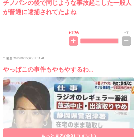
チノパンの後で同じような事故起こした一般人
が普通に逮捕されてたよね
+276
-7
7. 匿名
2013/06/13(木) 12:11:41
やっぱこの事件もやもやするわ…
もっと見る(全91コメント)