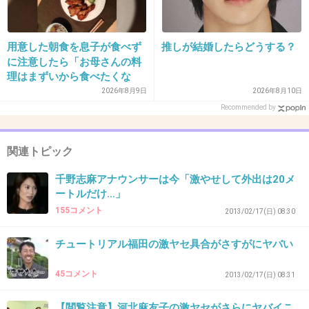
29. 匿名
2013/06/13(木) 12:28:18
用意した朝食を息子が食べず
推しが結婚したらどうする？
に注意したら「お母さんの料
あたしん家の近所で、
理はまずいから食べたくな
死亡事故があった。
い」と…「まずいなら食べな
2026年8月9日
2026年8月10日
くていい。今後は自分で食事
Recommended by
を用意しなさい。お金は渡
す」と言った話が議論に
被害者は、同級生のおじさん。
関連トピック
千野志麻アナウンサーは今「激やせして外出は20メ
ートルだけ…」
加害者は、亡くなった人の
155コメント
2013/02/17(日) 08:30
お向かいの家の息子さん。
チュートリアル福田の激ヤセ具合がさすがにヤバい
45コメント
2013/02/17(日) 08:31
逮捕されなかったよ＞＜
【閲覧注意】河北麻友子の激ヤセがさらにヤバイこ