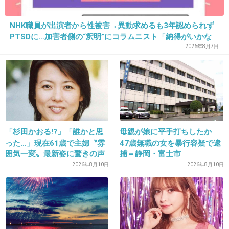
まだ５ヶ月なのか。もぅ一年も２年も前の話な
NHK職員が出演者から性被害→異動求めるも3年認められず
気がするのはナゼ？ 有名人の事故のわりに報道
PTSDに…加害者側の“釈明”にコラムニスト「納得がいかな
が少ないせいかなと思う。
い」一方で組織体制の問題点も指摘
2026年8月7日
+190
-7
17. 匿名
2013/06/13(木) 12:17:27
逮捕されないのがモヤモヤする
「杉田かおる!?」「誰かと思
母親が娘に平手打ちしたか
った…」現在61歳で主婦〝雰
47歳無職の女を暴行容疑で逮
+163
-7
囲気一変〟最新姿に驚きの声
捕＝静岡・富士市
「久々に見たらビックリ」
2026年8月10日
2026年8月10日
「存在感すごい」「良い年の
取り方」
18. 匿名
2013/06/13(木) 12:17:57
＞2月12日に「自動車運転過失致死容疑」で書
類送検された彼女だが、刑事処分について、そ