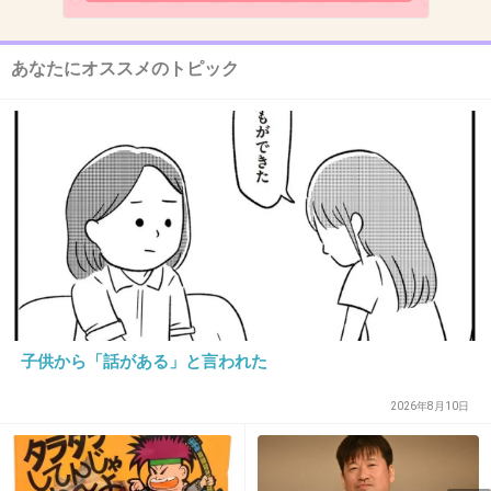
この人の場合、死亡事故そのものじゃなくて、
セレブ人生に傷が付いたってことにショックを
受けてそう
あなたにオススメのトピック
+405
-19
10. 匿名
2013/06/13(木) 12:13:18
一般人は逮捕されるのに、政治家一族のチノパ
ンはされないってやっぱり腑に落ちない
+473
-14
子供から「話がある」と言われた
2026年8月10日
11. 匿名
2013/06/13(木) 12:14:23
なんで逮捕されないのー？
+369
-8