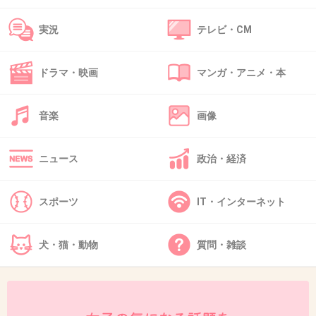
NHK朝ドラヒロインの父親の死亡事故は「わざ
とじゃないんだし」。女子アナの場合は「同情
実況
テレビ・CM
の余地なし」…。
ドラマ・映画
マンガ・アニメ・本
何様のつもりで書き込みしてんの？
音楽
画像
このサイトって女子アナとアイドルは小さいこ
とでもすぐに叩くよねw
ニュース
政治・経済
みんなわざわざホテルの画像まで探してご苦労
スポーツ
IT・インターネット
様です(´∀`∩)気に入らない人間を叩くためなら
努力を惜しまないんですね。
犬・猫・動物
質問・雑談
ラブホテルだから同情出来ないんじゃなくて
元々同情する気すらないでしょ？