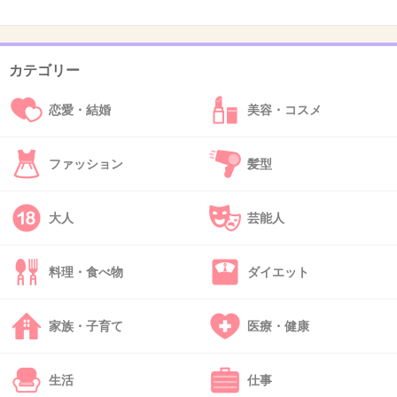
のかわからないんだぞ。
カテゴリー
+390
-61
恋愛・結婚
美容・コスメ
32. 匿名
2013/06/13(木) 12:29:01
ファッション
髪型
地元ではビジネスホテルとうたっているがラブ
ホ代わりやビジネスマンのデリヘル御用達ホテ
大人
芸能人
ル。造りはラブホ。圧力で状況も隠蔽して、逮
捕もされない。批判されても仕方がない。
料理・食べ物
ダイエット
+89
-11
家族・子育て
医療・健康
33. 匿名
2013/06/13(木) 12:29:30
生活
仕事