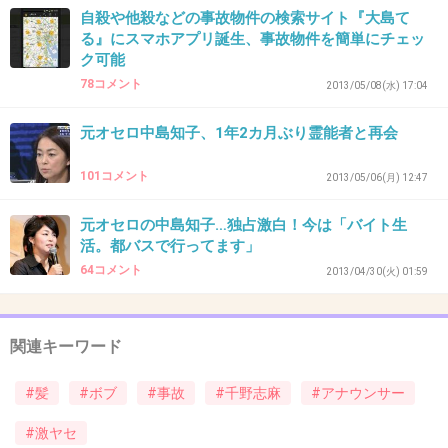
自殺や他殺などの事故物件の検索サイト『大島て
+76
-4
る』にスマホアプリ誕生、事故物件を簡単にチェッ
ク可能
78コメント
2013/05/08(水) 17:04
31. 匿名
2013/06/13(木) 12:28:59
元オセロ中島知子、1年2カ月ぶり霊能者と再会
お前ら、もう やめろよ…死んだ人はかえってこ
ないし、やってしまった事を取り消す事はでき
101コメント
2013/05/06(月) 12:47
ないんだぞ。
元オセロの中島知子…独占激白！今は「バイト生
活。都バスで行ってます」
後は どう遺族が納得するのか？現実は保証問題
64コメント
2013/04/30(火) 01:59
だろうが？
まだ、幼い子供だっている女だ。まずは、子供
関連キーワード
が
可哀想だろう…。
#髪
#ボブ
#事故
#千野志麻
#アナウンサー
#激ヤセ
叩くのもいいが、我々だっていつ加害者になる