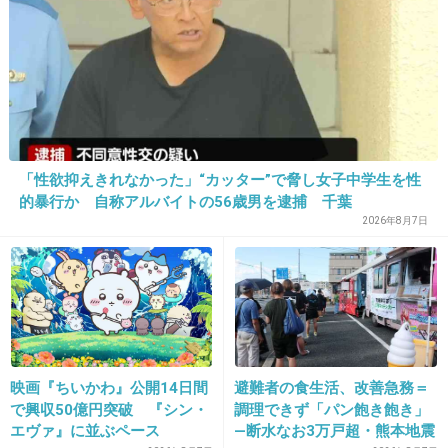
やばい。
楽しくなってきたー♪
+13
-1
「性欲抑えきれなかった」“カッター”で脅し女子中学生を性
的暴行か 自称アルバイトの56歳男を逮捕 千葉
2026年8月7日
16. 匿名
2013/06/10(月) 12:18:20
1の記事によると、光る砂浜は
映画『ちいかわ』公開14日間
避難者の食生活、改善急務＝
「モルディブ・バードゥ島の波打ち際。プラン
で興収50億円突破 『シン・
調理できず「パン飽き飽き」
クトンにより夜は光り輝くそうです。」
エヴァ』に並ぶペース
―断水なお3万戸超・熊本地震