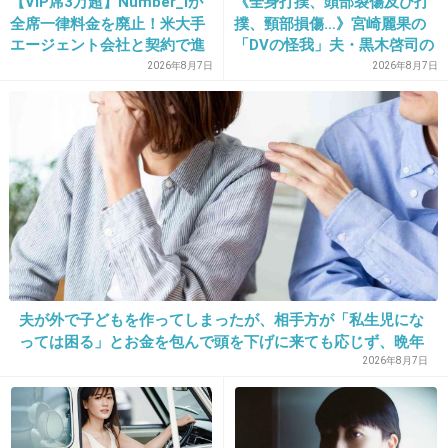
【VIP席3万超】Number_iが
《全身打撲、頭部裂傷及び打
全席一律料金を廃止！米大手
撲、頸部損傷…》宮崎麗果の
エージェント会社と契約で進
「DVの怪我」夫・黒木啓司の
11. 匿名
2013/06/10(月) 12:16:12
む“世界標準”化
逮捕で始まる「夫婦の闘争」
2026年8月7日
2026年8月7日
8. ウユニ塩湖
出典：livedoor.blogimg.jp
ここ有名だけど本当に綺麗だよね～
いつか行ってみたいなあ
+154
-1
夫が外で子どもを作ってしまったが、相手方が「私生児にな
っては困る」とお金を包んで頭を下げに来ても応じず、晩年
まで離婚に応じなかった親戚の話→「一生復讐になる」「こ
2026年8月7日
12. 匿名
2013/06/10(月) 12:16:24
れ本人幸せなの？」
どこも素敵！
光る砂浜は何で光ってるんだろう？