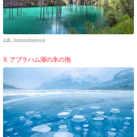
出典：livedoor.blogimg.jp
3. アブラハム湖の氷の泡