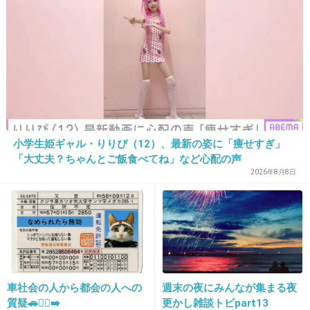
これもきれい。
街中だから、これならもしかして見られるかも
+64
-2
小学生姫ギャル・りりぴ（12）、最新の姿に「痩せすぎ」
25. 匿名
2013/06/10(月) 12:42:00
「大丈夫？ちゃんとご飯食べてね」など心配の声
「現象」って意味ではやっぱオーロラを見てみ
2026年8月8日
たいな
アラスカに3泊くらいすると結構な確率で見れ
るらしい
+20
-0
車社会の人から都会の人への
週末の夜にみんなが集まる夜
質疑🚗🏃‍♀️‍➡️
更かし雑談トピpart13