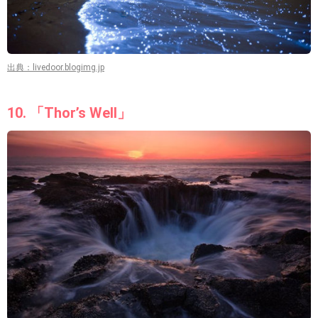
出典：livedoor.blogimg.jp
10. 「Thor’s Well」