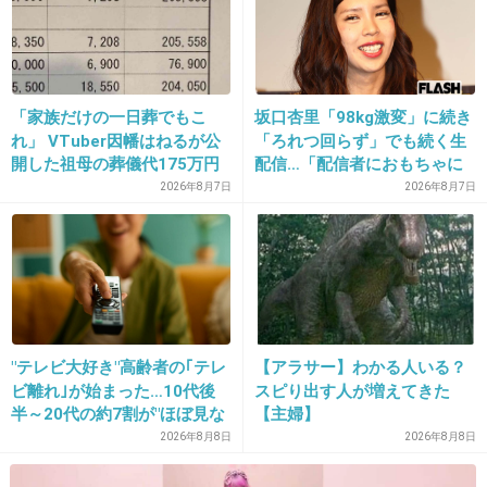
なんだか絵みたいにも見えるね。
すごい不思議。
+33
-0
「家族だけの一日葬でもこ
坂口杏里「98kg激変」に続き
れ」 VTuber因幡はねるが公
「ろれつ回らず」でも続く生
開した祖母の葬儀代175万円
配信…「配信者におもちゃに
が話題
されてる」知人は懸念表明
2026年8月7日
2026年8月7日
23. 匿名
2013/06/10(月) 12:28:36
画像で見ただけでも吸い込まれそうにキレイ
+13
-0
"テレビ大好き"高齢者の｢テレ
【アラサー】わかる人いる？
24. 匿名
2013/06/10(月) 12:31:17
ビ離れ｣が始まった…10代後
スピり出す人が増えてきた
＞＞9. 光柱（ライトピラー）
半～20代の約7割が"ほぼ見な
【主婦】
い"衝撃の最新データ
2026年8月8日
2026年8月8日
出典：livedoor.blogimg.jp