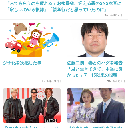
「来てもらうのも疲れる」お盆帰省、迎える親のSNS本音に
+44
-0
「寂しいのやら複雑」「親孝行だと思っていたのに」
2026年8月7日
9. 匿名
2013/06/10(月) 12:15:50
おっ、前にあった似たトピがとっても面白かっ
たのでこのトピも期待♩
+22
-0
少子化を実感した事
佐藤二朗、妻とのハグを報告
「君と生きてきて、本当に良
かった」7・15以来の投稿
「文〇砲より遥かに威力は弱
10. 匿名
2013/06/10(月) 12:16:08
2026年8月7日
2026年8月8日
いが…」
光る砂浜は夜光虫かな？
子供の頃に千葉で見たことあります！とっても
綺麗で幻想的だったのを覚えています。
+21
-2