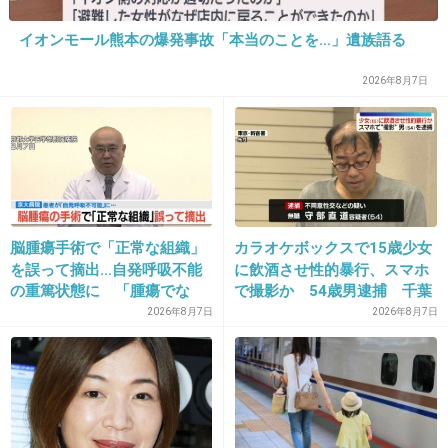
18. 匿名
2013/06/10(月) 12:19:58
イオンモール熊本の爆発事故「本当のことを…」遺族語る
あ～癒される♪♪
2026年8月7日
+13
-0
19. 匿名
2013/06/10(月) 12:21:19
こういう画像見てると、本当に世界は広いんだ
脳腫瘍手術で「正常な組織」
カラオケボックスで15歳少女
なーって思います。
を誤って摘出…自発呼吸不能
に飲酒させ性的暴行、スマホ
全部は無理でも、いくつか実際に見てみたいで
の重篤状態に 「腫瘍でな
で撮影か 54歳男逮捕 千葉
す。
い」結果出ても“勘違い”で摘
2026年8月7日
2026年8月7日
出継続 通常の生活送ってい
+47
-1
た患者が手足も動かず 京大
病院
20. 匿名
2013/06/10(月) 12:21:37