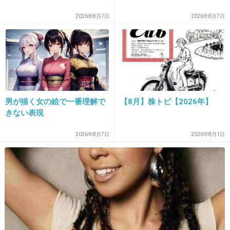
2026年8月7日
2026年8月7日
26. 匿名
2013/06/10(月) 12:47:15
自然が作り出すものって本当に凄いよね。
どれもこれも行ってみたい。
美しすぎる。
+22
-2
男が描く女の絵で一番理解で
【8月】株トピ【2026年】
きない表現
27. 匿名
2013/06/10(月) 12:50:28
2026年8月7日
2026年8月1日
７番すごい綺麗！！
ほたるイカとか、プランクトンが光ってるのか
な(*´Д`*)
私はウユニ塩湖に行ってみたい！！