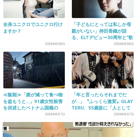
+21
-1
全身ユニクロでユニクロ行け
「子どもにとっては私しか母
ますか？
親がいない」持田香織が語
13. 匿名
2013/06/10(月) 12:16:34
る、ELTデビュー30周年と“歌
私はオーロラが見てみたいです。
手”よりも大切にしたかった時
2026年8月8日
2026年8月8日
間
+64
-2
14. 匿名
2013/06/10(月) 12:16:44
やっぱ青の洞窟
≪飯能≫「腹が減って食べ物
「年と言ったらそれまでだ
を盗もうと…」91歳女性殺害
が…」〝ふっくら激変〟GLAY
+40
-2
を供述したベトナム国籍の
TERU、55歳姿に「人として
男、在留資格なし…奪った車
好きすぎる」「TERUさんに
2026年8月7日
2026年8月7日
で“3台追突”の逃走劇
は見えない」「分からなかっ
た」
15. 匿名
2013/06/10(月) 12:17:05