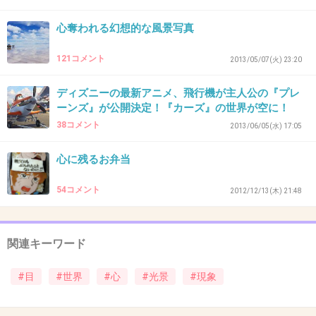
そうよね、空は青いのよね
心奪われる幻想的な風景写真
最近、灰色ばかりしか見てないわ
121コメント
2013/05/07(火) 23:20
+18
-0
ディズニーの最新アニメ、飛行機が主人公の『プレ
ーンズ』が公開決定！『カーズ』の世界が空に！
38コメント
2013/06/05(水) 17:05
31. 匿名
2013/06/10(月) 13:53:31
5、綺麗なんだけどちょっぴり怖い…
心に残るお弁当
+9
-2
54コメント
2012/12/13(木) 21:48
32. 匿名
2013/06/10(月) 14:07:21
関連キーワード
11
これどうなってるんなかぁー
#目
#世界
#心
#光景
#現象
+2
-1