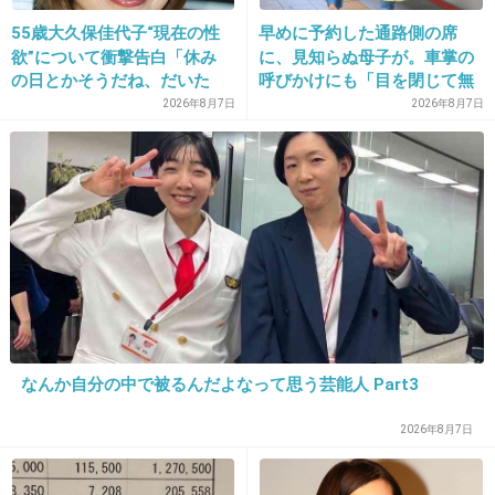
いつか行けるように
55歳大久保佳代子“現在の性
早めに予約した通路側の席
午後からも仕事頑張ってくる！
欲”について衝撃告白「休み
に、見知らぬ母子が。車掌の
の日とかそうだね、だいた
呼びかけにも「目を閉じて無
+32
-1
い…」
視」して居座られました。無
2026年8月7日
2026年8月7日
理やり奪われた席は、結局“や
ったもん勝ち”になってしまう
のでしょうか？
21. 匿名
2013/06/10(月) 12:25:24
トルコもいいよねぇ
出典：picmedi.com
+89
-2
なんか自分の中で被るんだよなって思う芸能人 Part3
22. 匿名
2013/06/10(月) 12:27:25
2026年8月7日
＞3. アブラハム湖の氷の泡