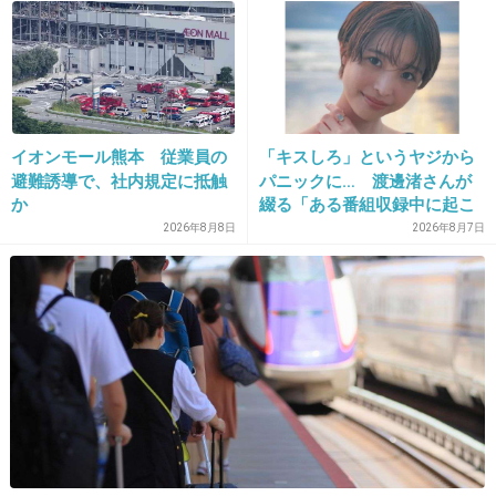
7. 匿名
2013/06/10(月) 12:15:21
7. 光る砂浜
イオンモール熊本 従業員の
「キスしろ」というヤジから
避難誘導で、社内規定に抵触
パニックに… 渡邊渚さんが
ロマンチックすぎるｗｗｗ
か
綴る「ある番組収録中に起こ
ったフラッシュバック」
2026年8月8日
2026年8月7日
+71
-1
8. 匿名
2013/06/10(月) 12:15:49
幻想的～！！
行って何もかも考えないでぼーっとしたい(*ﾟ
дﾟ*)