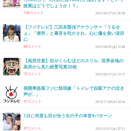
政策はどうでしょうか！？」
138コメント
2013/03/27(水) 03:05
出典：encrypted-tbn3.gstatic.com
+62
-1
【フジテレビ】三田友梨佳アナウンサー「うるせ
ぇ」「便所」と暴言を吐かされ、心に傷を負い涙目
に
88コメント
2013/06/07(金) 13:48
29. 匿名
2013/06/10(月) 13:02:04
素敵な写真観るとキュンってするんだけど、疲
【高所注意】目がくらむほどのスリル…世界各地の
高所から見た絶景写真30枚
れてるのかな。
73コメント
2013/05/27(月) 13:17
+16
-2
視聴率急落フジに怪現象「トイレで自殺アナの泣き
声が…」
31コメント
2012/11/28(水) 02:26
30. 匿名
2013/06/10(月) 13:28:10
1日に何度も目が合う女の子の本音9パターン
癒される
37コメント
2013/01/31(木) 07:21