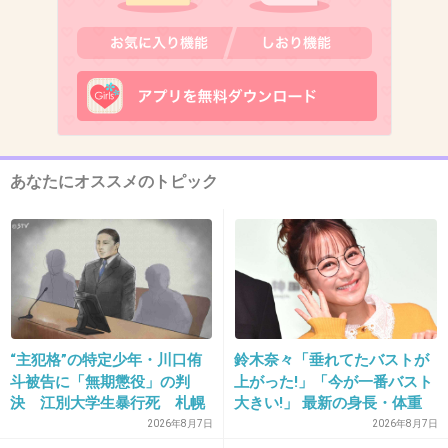
4. 匿名
2013/06/10(月) 12:14:17
すごい幻想的だね
+60
-1
あなたにオススメのトピック
5. 匿名
2013/06/10(月) 12:14:27
行ってみたい。
+37
-0
6. 匿名
2013/06/10(月) 12:15:16
“主犯格”の特定少年・川口侑
鈴木奈々「垂れてたバストが
光る砂浜キレイ！
斗被告に「無期懲役」の判
上がった!」「今が一番バスト
ラッセンの世界みたい
決 江別大学生暴行死 札幌
大きい!」 最新の身長・体重
地裁
も報告
2026年8月7日
2026年8月7日
+79
-2