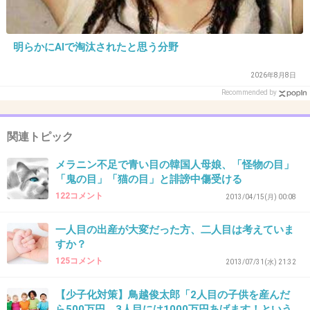
+57
-0
明らかにAIで淘汰されたと思う分野
2026年8月8日
28. 匿名
2013/06/10(月) 12:54:58
Recommended by
アメリカのホワイトサンズという国定公園がす
ごくきれいでした。
関連トピック
日中も良いけど、夕暮れ時から日没にかけてが
また幻想的ですばらしいです。
メラニン不足で青い目の韓国人母娘、「怪物の目」
「鬼の目」「猫の目」と誹謗中傷受ける
122コメント
2013/04/15(月) 00:08
出典：silvermansphotography.com
一人目の出産が大変だった方、二人目は考えていま
すか？
125コメント
2013/07/31(水) 21:32
出典：farm8.staticflickr.com
【少子化対策】鳥越俊太郎「2人目の子供を産んだ
ら500万円、3人目には1000万円あげます！という