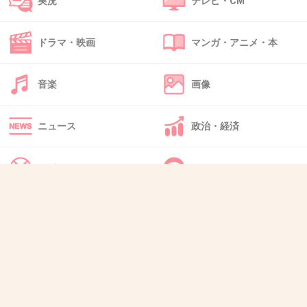
実況
テレビ・CM
ドラマ・映画
マンガ・アニメ・本
35. 匿名
2013/06/10(月) 14:57:37
どれもキレイだぁぁぁぁぁぁ
音楽
画像
好きなひとと行きたいわ
+15
-1
ニュース
政治・経済
スポーツ
IT・インターネット
36. 匿名
2013/06/10(月) 15:15:15
こういう世界の画像見ると、自分が普段すっご
犬・猫・動物
質問・雑談
い狭い世界にいるんだなぁと実感するわ。自分
の目で見て、世界を広げたい～～～！！！
+16
-0