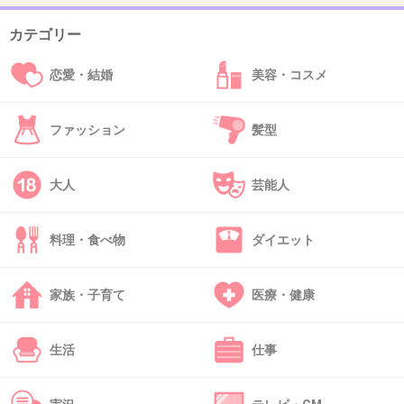
カテゴリー
33. 匿名
2013/06/10(月) 14:09:02
恋愛・結婚
美容・コスメ
本当自分の目で見たい！
素敵ですね！ありがとう！癒される
ファッション
髪型
+7
-0
大人
芸能人
34. 匿名
2013/06/10(月) 14:54:53
料理・食べ物
ダイエット
自然の力でこんな光景ができ上がるのとか不思
議だよね
家族・子育て
医療・健康
生活
仕事
出典：img.allabout.co.jp
+30
-3