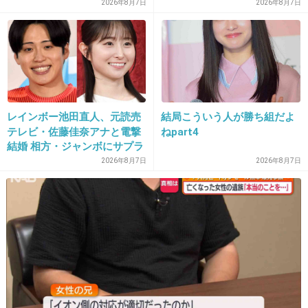
2026年8月7日
2026年8月7日
だって。
あーモルディブ行きたいなーーーーーー
+37
-1
レインボー池田直人、元読売
結局こういう人が勝ち組だよ
テレビ・佐藤佳奈アナと電撃
ねpart4
結婚 相方・ジャンボにサプラ
17. 匿名
2013/06/10(月) 12:18:52
イズ報告
2026年8月7日
2026年8月7日
アンテロープキャニオンに行ってみたい！
出典：www.grandcircle.info
+89
-0