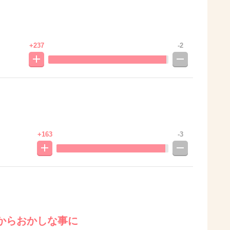
+237
-2
+163
-3
からおかしな事に