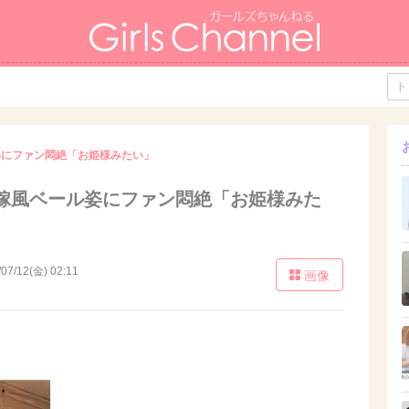
姿にファン悶絶「お姫様みたい」
嫁風ベール姿にファン悶絶「お姫様みた
/07/12(金) 02:11
画像