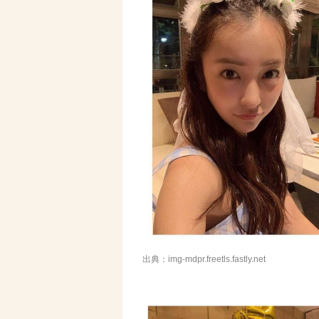
出典：img-mdpr.freetls.fastly.net