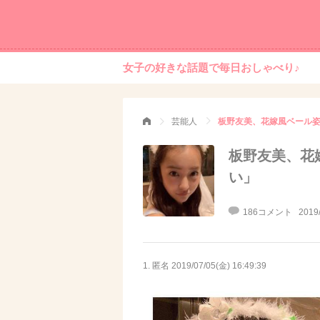
女子の好きな話題で毎日おしゃべり♪
芸能人
板野友美、花嫁風ベール
板野友美、花
い」
186コメント
2019
1. 匿名
2019/07/05(金) 16:49:39