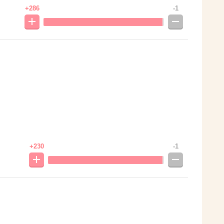
+286
-1
+230
-1