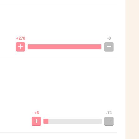
+270
-0
+6
-74