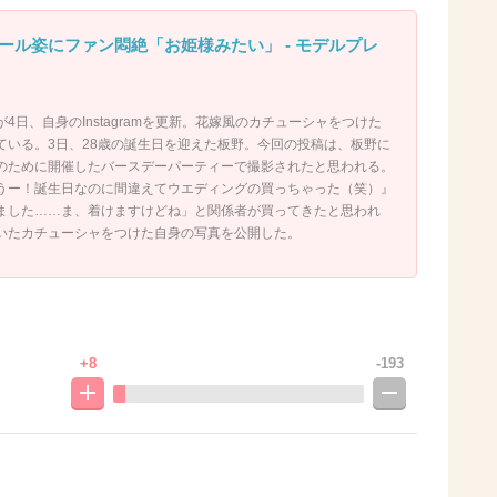
ール姿にファン悶絶「お姫様みたい」 - モデルプレ
4日、自身のInstagramを更新。花嫁風のカチューシャをつけた
ている。3日、28歳の誕生日を迎えた板野。今回の投稿は、板野に
のために開催したバースデーパーティーで撮影されたと思われる。
うー！誕生日なのに間違えてウエディングの買っちゃった（笑）』
ました……ま、着けますけどね」と関係者が買ってきたと思われ
いたカチューシャをつけた自身の写真を公開した。
+8
-193