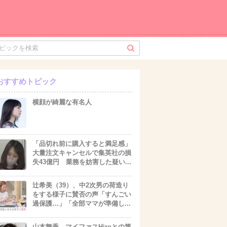
おすすめトピック
横顔が綺麗な有名人
「品切れ前に購入すると満足感」
大量注文キャンセルで集英社の損
失43億円 業務を妨害した疑い...
辻希美（39）、中2次男の荷造り
をする様子に賛否の声「すんごい
過保護…」「全部ママが準備し...
山本舞香、マイファスHiroとの第