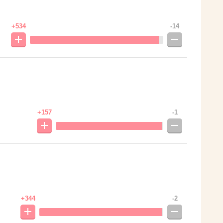
+534
-14
+157
-1
+344
-2