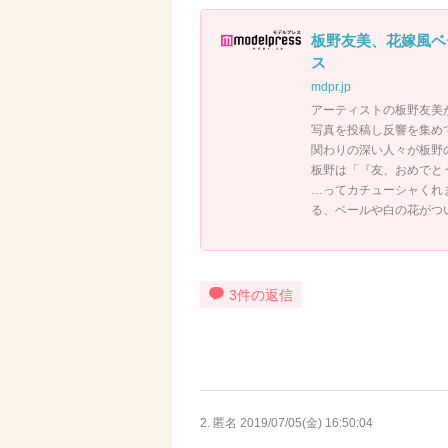
板野友美、花嫁風ベ
ス
mdpr.jp
アーティストの板野友美が
写真を投稿し反響を集め
関わりの深い人々が板野
板野は「『友、おめでと
…ってカチューシャくれ
る、ベールや白の花がつ
3件の返信
2. 匿名
2019/07/05(金) 16:50:04