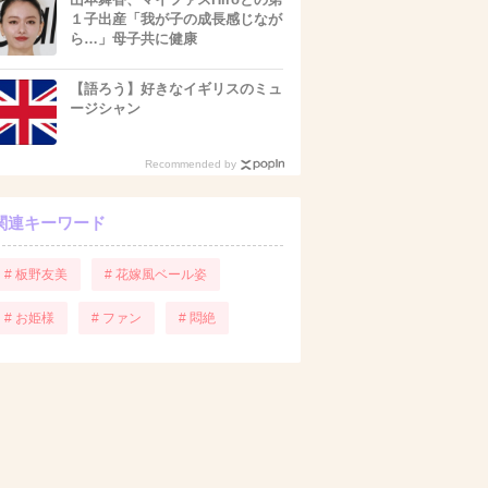
１子出産「我が子の成長感じなが
ら…」母子共に健康
【語ろう】好きなイギリスのミュ
ージシャン
Recommended by
関連キーワード
# 板野友美
# 花嫁風ベール姿
# お姫様
# ファン
# 悶絶