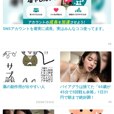
+261
-57
SNSアカウントを着実に成長。実はみんなココ使ってます。
20. 匿名
2019/05/31(金) 08:18:13
インフルはまだ分かるけどちょっとした風邪で
PR
すぐ病院行くのは必要ないと個人的には思って
た
医療費の問題でよく高齢者だけ言われがちだけ
ど、むしろ健康な若い世代がちょっとしたこと
で病院に行く風潮も見直したほうがいいのでは
+457
-38
薬の副作用が出やすい人
バイアグラは捨てた「65歳が
45分で3回戦も余裕」1日31
円で朝まで絶好調！
2026年7月24日
PR
21. 匿名
2019/05/31(金) 08:18:31