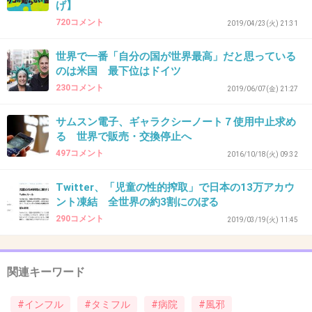
げ】
720コメント
2019/04/23(火) 21:31
みんなよく読んで！
保険があって行く頻度がどうこうの話じゃない
世界で一番「自分の国が世界最高」だと思っている
のは米国 最下位はドイツ
よ～
230コメント
2019/06/07(金) 21:27
+274
-3
サムスン電子、ギャラクシーノート７使用中止求め
る 世界で販売・交換停止へ
497コメント
2016/10/18(火) 09:32
37. 匿名
2019/05/31(金) 08:22:11
風邪は薬で治ってるのか単純に日にちが経った
Twitter、「児童の性的搾取」で日本の13万アカウ
ント凍結 全世界の約3割にのぼる
から治ってるのかわからない所ではある
290コメント
2019/03/19(火) 11:45
+101
-0
関連キーワード
38. 匿名
2019/05/31(金) 08:22:14
#インフル
#タミフル
#病院
#風邪