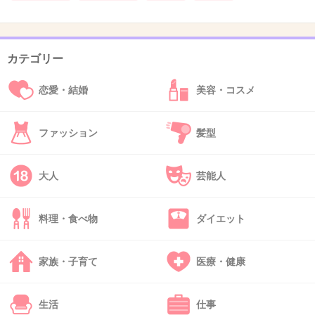
>>3
全額負担の国もあるから行きたくても行けない人がほとん
ど
カテゴリー
+5
-7
恋愛・結婚
美容・コスメ
39. 匿名
2019/05/31(金) 08:22:38
ファッション
髪型
ワクチン打てば発症しないだけでなく、感染者
にもならないと勘違いしてる人が多すぎる。
大人
芸能人
ワクチン打たないの？何で？感染者になって私
料理・食べ物
ダイエット
に迷惑かけないでよね（怒）とワクチンの同調
圧力をかけるのやめて欲しい。
家族・子育て
医療・健康
+234
-22
生活
仕事