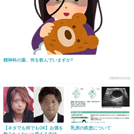
気づこうよ、海外。
+17
-47
30. 匿名
2019/05/31(金) 08:20:14
子供は学校に報告しなければならないし、いち
いち世界と比べるもの？
精神科の薬、何を飲んでいますか?
+114
-11
2026年5月22日
31. 匿名
2019/05/31(金) 08:20:49
>>22
具合悪くて事後申請で有給取ろうとしたら病院
の領収書ないと受け付けられませんとか本当や
めてほしい。子供じゃないんだからズル休みな
【ネタでも何でもOK】お酒を
乳房の疾患について