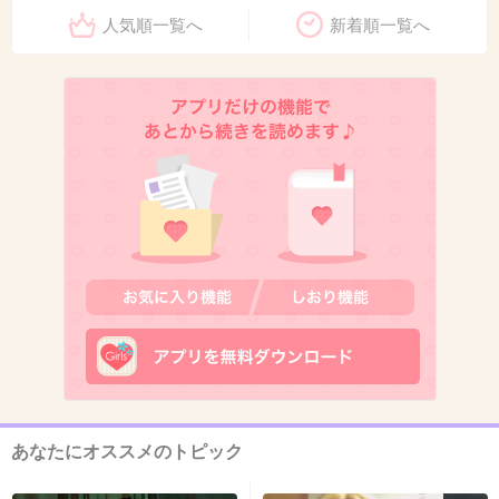
悠長に休んでられんのだわ。すぐに仕事復帰せ
人気順一覧へ
新着順一覧へ
んといかんのだわ。
+580
-19
13. 匿名
2019/05/31(金) 08:17:24
死亡率が低いって、何かあったら病院行くって
いう意識が浸透してるからなわけであって、外
国と比べたらそりゃ割合高くなるでしょ
+546
-6
14. 匿名
2019/05/31(金) 08:17:31
あなたにオススメのトピック
そりゃこれだけ国による医療保障制度が充実し
てるんだからみんな気軽に利用するよ