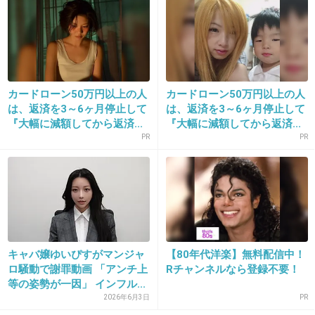
+637
-8
15. 匿名
2019/05/31(金) 08:17:32
カードローン50万円以上の人
カードローン50万円以上の人
海外は医療費が高いところが多いからじゃな
は、返済を3～6ヶ月停止して
は、返済を3～6ヶ月停止して
『大幅に減額してから返済...
『大幅に減額してから返済...
い？
PR
PR
風邪にせよ、インフルにせよ
多少 日にち薬な症状くらいなら行かない選択で
しょ
キャバ嬢ゆいぴすがマンジャ
【80年代洋楽】無料配信中！
その為に 何万も出費はいたいだろうし
ロ騒動で謝罪動画 「アンチ上
Rチャンネルなら登録不要！
等の姿勢が一因」 インフル...
+507
-6
2026年6月3日
PR