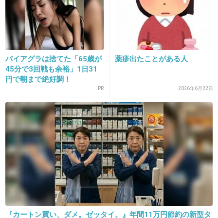
>>1
よくこんな記事が上がったね。
タブーなんじゃなかったの....
+6
-27
バイアグラは捨てた「65歳が
薬疹出たことがある人
45分で3回戦も余裕」1日31
22. 匿名
2019/05/31(金) 08:18:42
円で朝まで絶好調！
PR
2026年6月22日
職場や学校や保育園の手前、｢病院に行って治
療を受けて治しました｣ってポーズが必要。
じゃないとやるべき事やってないとみなされる
もん。
これが本当に負担。
辛い時は家で寝ていたい。
+670
-5
『カートン買い、ダメ。ゼッタイ。』年間11万円節約の新型タ