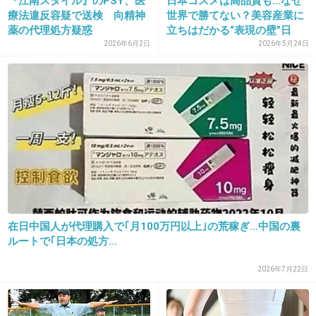
『江南スタイル』のPSY、医
日本コスメは高品質も…なぜ
療法違反容疑で送検 向精神
世界で勝てない？美容産業に
25. 匿名
2019/05/31(金) 08:18:58
薬の代理処方疑惑
立ちはだかる“表現の壁”日
本...
2026年6月2日
2026年5月24日
世界のことはよく知らないけど日本は健康保険
の制度が整ってるから皆行くんじゃない？自費
で何万もかかるならそりゃ行かない人も沢山い
ると思う
+170
-6
26. 匿名
2019/05/31(金) 08:19:25
そう思うよ。高熱でフラフラしながらインフル
在日中国人が代理購入で｢月100万円以上｣の荒稼ぎ…中国の裏
ルートで｢日本の処方...
のお墨付きもらうためにバカみたい。
2026年7月22日
+374
-6