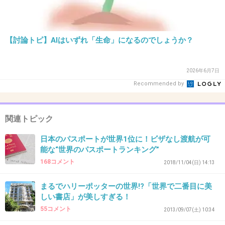
＞病気そのものより、薬をのみすぎることで耐
性ウイルスを生み出してしまうリスクの方を恐
れるべきです
【討論トピ】AIはいずれ「生命」になるのでしょうか？
何がいけないの？ってコメント多いけど、こう
2026年6月7日
いうリスクがあるのは結構問題だと思う…
Recommended by
+357
-1
関連トピック
34. 匿名
2019/05/31(金) 08:21:20
日本のパスポートが世界1位に！ビザなし渡航が可
能な“世界のパスポートランキング”
むしろ世界に誇ることではないのか
168コメント
2018/11/04(日) 14:13
+7
-27
まるでハリーポッターの世界!?「世界で二番目に美
しい書店」が美しすぎる！
55コメント
2013/09/07(土) 10:34
35. 匿名
2019/05/31(金) 08:21:44