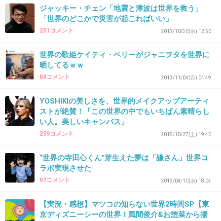
今冬インフルにかかったのに、病院行かずに寝
ジャッキー・チェン「地震と津波は世界を救う」
込んで引きこもって回復待ったけど、それはも
「世界のどこかで災害が起こればいい」
251コメント
う地獄だったわ。やっぱり病院行って薬はもら
2013/10/30(水) 12:50
うべき！世界がどうこうは知らないです。その
世界の歌姫ケイティ・ペリーがジャニヲタを世界に
逆もあるだろうし。
晒してるｗｗ
84コメント
2013/11/04(月) 04:49
+32
-21
YOSHIKIの美しさを、世界的メイクアップアーティ
ストが絶賛！「この世界の中でもいちばん素晴らし
い人。美しいキャンバス」
36. 匿名
2019/05/31(金) 08:22:10
259コメント
2018/10/27(土) 19:40
＞＞かぜの原因の多くはウイルス感染であり、
細菌を殺す抗生物質は効かないことがわかって
“世界の寺田心くん”芽生えた夢は「謙さん」世界コ
ラボ実現させた
います。そのうえ、抗生物質を濫用することに
97コメント
2019/04/10(水) 18:04
より、体内に薬の効かない耐性菌ができてしま
う危険性も指摘されている。
【実況・感想】マツコの知らない世界2時間SP【東
京ディズニーシーの世界！風間俊介&お惣菜から揚