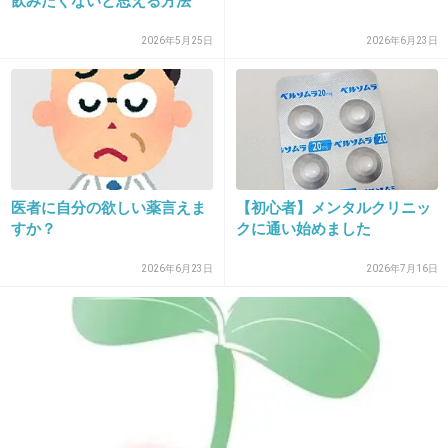
飲みたくないと思える方法
んかしないって
2026年5月25日
2026年6月23日
+242
-4
32. 匿名
2019/05/31(金) 08:20:51
その薬が効いてなおったのかどうかもよく分か
らんしね、比較しようがないし。
医者に自分の欲しい薬言えま
【初心者】メンタルクリニッ
すか？
クに通い始めました
+30
-3
2026年6月23日
2026年7月16日
33. 匿名
2019/05/31(金) 08:21:19
＞抗生物質を濫用することにより、体内に薬の
効かない耐性菌ができてしまう危険性も指摘さ
れている