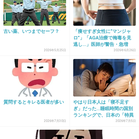
27. 匿名
2019/05/31(金) 08:19:36
日本は健康保険があって費用負担が安いぶん病
院行きやすいからだよ、それだけ。
古い薬、いつまでセーフ？
「痩せすぎ女性に“マンジャ
ロ”」「AGA治療で梅毒を見
+183
-15
逃し…」医師が警告・急増
す...
2026年5月25日
2026年6月26日
28. 匿名
2019/05/31(金) 08:19:59
ほっといても治るのはわかるけど、かなりしん
どいよ
+68
-7
質問するとキレる医者が多い
やはり日本人は「寝不足す
ぎ」だった…睡眠時間の国別
ランキングで、日本の「特異
な状...
2026年7月30日
2026年7月5日
29. 匿名
2019/05/31(金) 08:20:03
日本人の長生きの秘訣はちゃんとした医療を気軽に受けられるから。