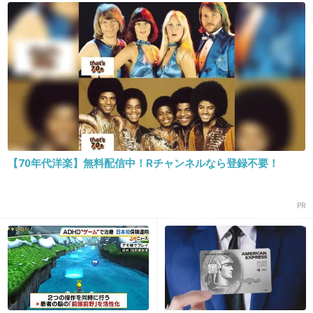
16. 匿名
2019/05/31(金) 08:17:45
私は風邪やお腹壊したくらいじゃ病院行きたく
【70年代洋楽】無料配信中！Rチャンネルなら登録不要！
ないけど、職場がそういう圧をかけてくる。
みんなに移したら困るからなんでもかんでも検
PR
査してこいって。飲食店だから仕方ないのかな
ー
+425
-8