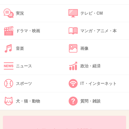
40. 匿名
2019/05/31(金) 08:22:51
実況
テレビ・CM
風邪っぽいんで仕事休みますって言うと上司か
ら病院行って診断もらってきてって言われるか
ドラマ・映画
マンガ・アニメ・本
ら
半強制だわ
音楽
画像
私も医療職だからしょうがないとも思うけど
+117
-2
ニュース
政治・経済
スポーツ
IT・インターネット
41. 匿名
2019/05/31(金) 08:23:39
うわ。すっかり洗脳済みだわ、
>>29
犬・猫・動物
質問・雑談
この人
+20
-12