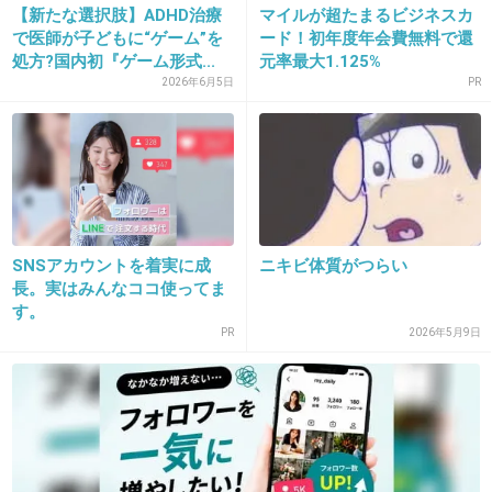
【新たな選択肢】ADHD治療
マイルが超たまるビジネスカ
17. 匿名
2019/05/31(金) 08:17:55
で医師が子どもに“ゲーム”を
ード！初年度年会費無料で還
ウイルスの変異を招いて後々大変になるという
処方?国内初『ゲーム形式...
元率最大1.125%
ことかな？
2026年6月5日
PR
+125
-5
18. 匿名
2019/05/31(金) 08:18:03
じゃタミフルは効かないって事？
SNSアカウントを着実に成
ニキビ体質がつらい
長。実はみんなココ使ってま
+11
-33
す。
PR
2026年5月9日
19. 匿名
2019/05/31(金) 08:18:04
日本は保険制度がしっかりしてるから、病院行
って早く治した方がいいでしょ
何が悪いのか