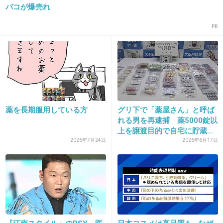
バコが爆売れ
23. 匿名
2019/05/31(金) 08:18:43
アメリカとか他の国では市販の薬の効果がきつ
PR
いからね。
風邪くらいならそれで事足りるし、病院にわざ
わざ行かない。
外国人いわく、日本の市販の薬は弱すぎるらし
い。
薬を長期服用している方
グリ下で「薬屋さん」と呼ば
れる男を再逮捕 薬5000錠以
+226
-9
上を譲渡目的で自宅に貯蔵...
2026年7月24日
2026年6月17日
24. 匿名
2019/05/31(金) 08:18:55
インフル薬なしで治癒ってかなり辛そう
+141
-28