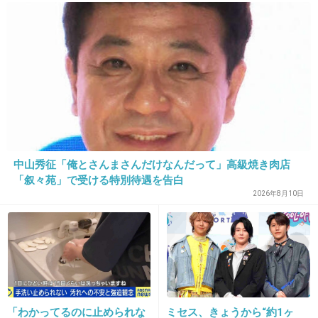
+9
-1
29. 匿名
2019/04/09(火) 20:59:51
最近混みすぎー行く気なくすー
+111
-3
中山秀征「俺とさんまさんだけなんだって」高級焼き肉店
「叙々苑」で受ける特別待遇を告白
30. 匿名
2019/04/09(火) 21:00:06
2026年8月10日
結構前だけど夜の巷で行ってたね
+63
-0
31. 匿名
2019/04/09(火) 21:00:18
「わかってるのに止められな
ミセス、きょうから“約1ヶ