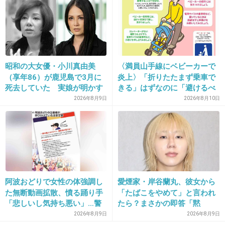
26. 匿名
2019/04/09(火) 20:58:41
真性変態www
昭和の大女優・小川真由美
〈満員山手線にベビーカーで
+76
-0
（享年86）が鹿児島で3月に
炎上〉「折りたたまず乗車で
死去していた 実娘が明かす
きる」はずなのに「避けるべ
「毒母」の素顔と空白の晩年
き」「みんなで守るもの」と
2026年8月9日
2026年8月10日
賛否…JR東日本が示した見解
27. 匿名
2019/04/09(火) 20:58:53
ディズニー行きたいよー
そんなに遠くないのに、高くて行けない…
+142
-2
阿波おどりで女性の体強調し
愛煙家・岸谷蘭丸、彼女から
た無断動画拡散、憤る踊り手
「たばこをやめて」と言われ
「悲しいし気持ち悪い」…警
たら？まさかの即答「黙
28. 匿名
2019/04/09(火) 20:59:15
察への相談も検討
れ！」
2026年8月9日
2026年8月9日
土日だとどれくらい乗り物乗れる？