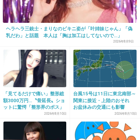
34. 匿名
2019/04/09(火) 21:00:58
確かにー
ヘラヘラ三銃士・まりなのビキニ姿が「叶姉妹じゃん」「偽
あんまり考えたことなかった
乳だわ」と話題 本人は「胸は加工はしてないので…」
2026年8月9日
+8
-1
35. 匿名
2019/04/09(火) 21:01:14
シー行きたーい！
「見てるだけで痛い」整形総
台風15号は11日に東北南部～
+30
-2
額3000万円…〝骨延長〟ショ
関東に接近・上陸のおそれ
ットに驚愕「整形界のボス」
お盆休みの交通にも影響
「そこまでする…？」元キャ
2026年8月10日
2026年8月10日
バ嬢まおちゃる
36. 匿名
2019/04/09(火) 21:01:22
本当もう1つ作って欲しいわ