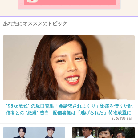
来週ディズニーシー行くからこれ見て参考にし
ます！
+115
-8
あなたにオススメのトピック
12. 匿名
2019/04/09(火) 20:56:39
仕事帰りに寿司とビール買って帰って来たの
に、冒頭だけで唐揚げ食べたくなった、、
+51
-4
“98kg激変” の坂口杏里「金請求されまくり」部屋を借りた配
13. 匿名
2019/04/09(火) 20:56:43
信者との “絶縁” 告白…配信者側は「逃げられた」荷物放置に
マツコの右目ずっと赤いね
怒り心頭
2026年8月9日
+425
-2