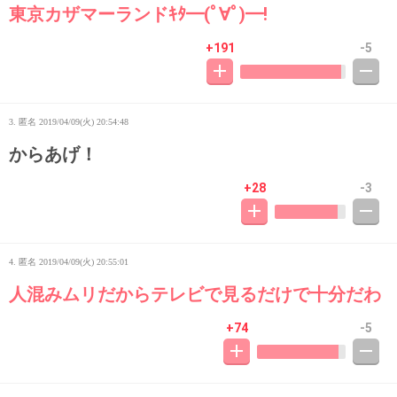
東京カザマーランドｷﾀ━(ﾟ∀ﾟ)━!
+191
-5
3. 匿名
2019/04/09(火) 20:54:48
からあげ！
+28
-3
4. 匿名
2019/04/09(火) 20:55:01
人混みムリだからテレビで見るだけで十分だわ
+74
-5