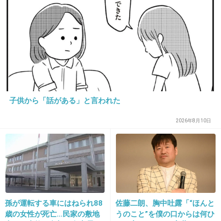
16. 匿名
2019/04/09(火) 20:57:35
ディズニー行きたいなぁ。
関西からだとお金めっちゃかかる…
子供から「話がある」と言われた
土日は混むよね？
2026年8月10日
+186
-4
17. 匿名
2019/04/09(火) 20:57:38
風間ポン好きだよー
シー楽しみ！
孫が運転する車にはねられ88
佐藤二朗、胸中吐露「“ほんと
歳の女性が死亡…民家の敷地
うのこと”を僕の口からは何ひ
+101
-11