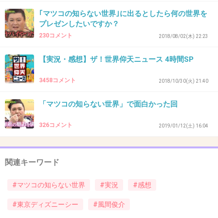
｢マツコの知らない世界｣に出るとしたら何の世界を
プレゼンしたいですか？
42. 匿名
2019/04/09(火) 21:03:09
230コメント
2018/08/02(木) 22:23
子供さんも連れて行ってるのかな？
【実況・感想】ザ！世界仰天ニュース 4時間SP
いいなぁ〜
3458コメント
2018/10/30(火) 21:40
+87
-0
「マツコの知らない世界」で面白かった回
43. 匿名
2019/04/09(火) 21:03:16
326コメント
2019/01/12(土) 16:04
またちょっと気持ち悪くなってきたわ
お褒めの言葉で
関連キーワード
+35
-1
#マツコの知らない世界
#実況
#感想
#東京ディズニーシー
#風間俊介
44. 匿名
2019/04/09(火) 21:03:22