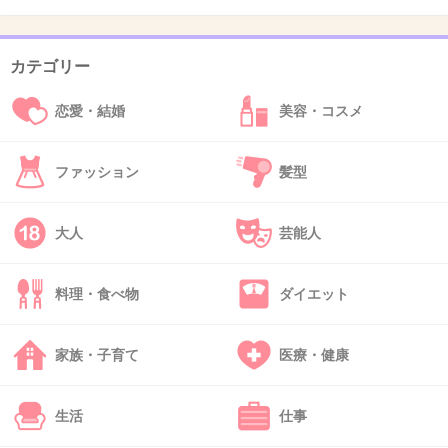
ストームライダーの後にできたニモのアトラク
ションすらまだ行ってない
カテゴリー
+104
-1
恋愛・結婚
美容・コスメ
ファッション
髪型
45. 匿名
2019/04/09(火) 21:04:00
妊婦だと楽しめないかな？
大人
芸能人
+4
-32
料理・食べ物
ダイエット
46. 匿名
2019/04/09(火) 21:04:18
家族・子育て
医療・健康
シーはひとりで遊びに行ける
+94
-0
生活
仕事