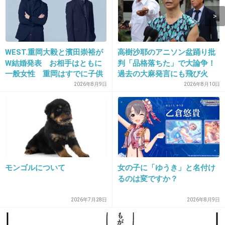
14. 匿名
2019/04/09(火) 20:56:47
わーい！わーい！
WEST.重岡大毅と濱田崇裕が
高樹沙耶のアニソン盆踊り批
ディズニー1本で良いのに滝の世界もやるの
W結婚発表 お相手はともに
判「品格落ちた」で大論争！
か。
一般女性 重岡はすでに子供
過去の大麻発言にも飛び火
も「尊い」
2026年8月9日
2026年8月10日
+101
-5
15. 匿名
2019/04/09(火) 20:57:15
風間くんて若い～
モンゴルについて
女の子に「ゆうき」と名付け
+107
-4
るのは変ですか？
2026年7月28日
2026年8月9日