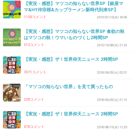
【実況・感想】マツコの知らない世界SP【銀座マ
39. 匿名
2019/04/09(火) 21:02:29
マ&HY仲宗根&カップラーメン新時代到来SP】
これみると行きたなるし
1158コメント
2019/01/10(木) 18:04
また激混みになるよな〜
【実況・感想】マツコの知らない世界SP 食欲の秋
はマツコの秋！ウマいものづくし2時間SP
+56
-0
512コメント
2015/10/08(木) 21:24
【実況・感想】ザ！世界仰天ニュース 2時間SP
40. 匿名
2019/04/09(火) 21:02:34
ディズニー好きな男にまともなのいないよね
3571コメント
2018/06/05(火) 02:01
+16
-37
「マツコの知らない世界」を見て買ったもの
228コメント
2018/06/05(火) 21:15
41. 匿名
2019/04/09(火) 21:02:35
【実況・感想】ザ！世界仰天ニュース 2時間SP
マーメイドラグーン大好き！
678コメント
+76
-1
2018/08/15(水) 12:20