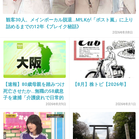
この前はランドで今回はシー？
+20
-1
観客30人、メインボーカル脱退…M!LKが「ポスト嵐」に上り
詰めるまでの12年《ブレイク秘話》
2026年8月8日
21. 匿名
2019/04/09(火) 20:58:02
ディズニーとか精神年齢低い人しか興味ないやろ。
からあげの時間を長くしろ
+10
-95
【速報】80歳母親を踏みつけ
【8月】株トピ【2026年】
死亡させたか…無職の58歳息
22. 匿名
2019/04/09(火) 20:58:07
子を逮捕「介護疲れで日常的
せめて冷凍唐揚げ買っておくべきだった…！
に暴行」肋骨８本折れ体には
2026年8月9日
2026年8月1日
多数の痕 大阪・岬町
+40
-1