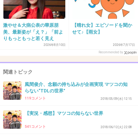
+42
-2
激やせ＆大病公表の華原朋
【晴れ女】エピソードを聞か
37. 匿名
2019/04/09(火) 21:01:51
美、最新姿が「え？」「前よ
せて♪【雨女】
りもっともっと若く見え
風間くんの解説で
る」 X仰天
2026年8月10日
2026年7月17日
ずっとディズニーチャンネルみてみたい
Recommended by
+215
-5
関連トピック
風間俊介、念願の持ち込みが企画実現 マツコの知
38. 匿名
2019/04/09(火) 21:02:05
らない“TDLの世界”
我が家ww
119コメント
2018/05/09(水) 12:15
ほんと変態だわ風間くんw
【実況・感想】マツコの知らない世界
+96
-1
541コメント
2018/06/12(火) 22:08