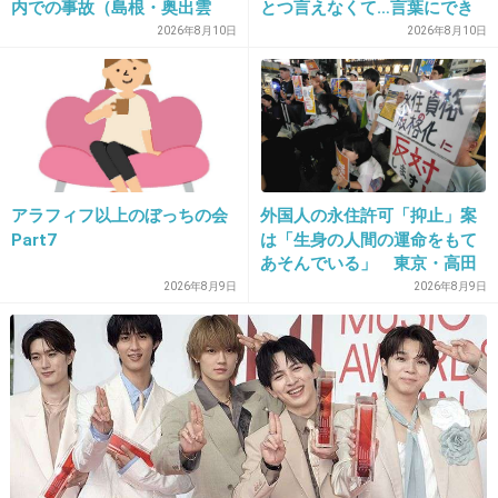
内での事故（島根・奥出雲
とつ言えなくて…言葉にでき
町）
ぬ悔しさ」
2026年8月10日
2026年8月10日
18. 匿名
2019/04/09(火) 20:57:44
地層からwww
+42
-1
アラフィフ以上のぼっちの会
外国人の永住許可「抑止」案
Part7
は「生身の人間の運命をもて
あそんでいる」 東京・高田
19. 匿名
2019/04/09(火) 20:57:48
馬場で反対アピール
2026年8月9日
2026年8月9日
そもそもマニアックすぎるのがこの番組じゃな
いの？
+174
-2
20. 匿名
2019/04/09(火) 20:58:01