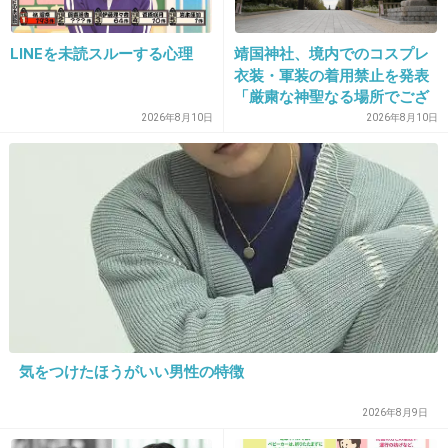
23. 匿名
2019/04/09(火) 20:58:08
風間くん結婚してるの？
LINEを未読スルーする心理
靖国神社、境内でのコスプレ
衣装・軍装の着用禁止を発表
+150
-1
「厳粛な神聖なる場所でござ
います」
2026年8月10日
2026年8月10日
24. 匿名
2019/04/09(火) 20:58:18
新アトラク出来る前に行っておきたいな〜めっ
ちゃ混むだろうからw
+45
-0
25. 匿名
2019/04/09(火) 20:58:22
気をつけたほうがいい男性の特徴
風間俊介って本当にジャニーズ感が皆無だね。
2026年8月9日
+360
-0