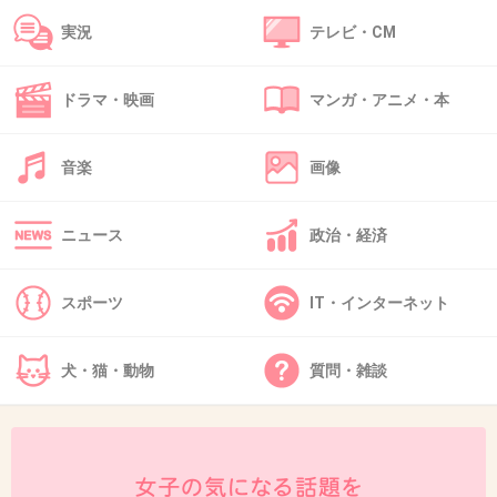
実況
テレビ・CM
47. 匿名
2019/04/09(火) 21:04:28
>>30
ドラマ・映画
マンガ・アニメ・本
その時の話出たね
風間見てたw
音楽
画像
+19
-1
ニュース
政治・経済
48. 匿名
2019/04/09(火) 21:04:37
スポーツ
IT・インターネット
夜の巷観たんだね笑
+7
-0
犬・猫・動物
質問・雑談
49. 匿名
2019/04/09(火) 21:04:44
よくそんなお店のストーリーまで知ってるねー