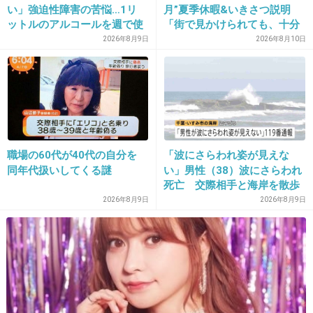
い」強迫性障害の苦悩…1リ
月”夏季休暇&いきさつ説明
>>28
ットルのアルコールを週で使
「街で見かけられても、十分
上手く回ればほとんど行けるんじゃない？
い切る当事者「生きてるのが
なご配慮を」事務所が呼びか
2026年8月9日
2026年8月10日
トイストーリーは厳しいかも
辛いと思うこともある」
け
+11
-17
32. 匿名
2019/04/09(火) 21:00:34
ミッキー先生（笑）
職場の60代が40代の自分を
「波にさらわれ姿が見えな
同年代扱いしてくる謎
い」男性（38）波にさらわれ
+149
-0
死亡 交際相手と海岸を散歩
中 当時は波浪注意報 千葉・
2026年8月9日
2026年8月9日
いすみ市
33. 匿名
2019/04/09(火) 21:00:35
ミッキーって顔変わったってほんと？
+106
-3