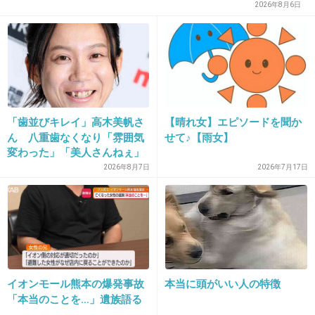
2026年8月6日
28. 匿名
2013/05/27(月) 23:07:43
今もあるのか分からないけれど、mixiのコミュ
ニティで、アンチマタニティマーク！みたいな
のがあることを知ってビックリした。
私としては、もし何かあったときに適切な処置
「歯並びキレイ」高木美帆さ
【晴れ女】エピソードを聞か
ができるように、お腹の目立たない初期の方こ
ん 八重歯なくなり「雰囲気
せて♪【雨女】
そ身につけておくべきだと思う。
変わった」「美人さんねぇ」
「歯列矯正してるんや」
2026年8月7日
2026年7月17日
+464
-14
29. 匿名
2013/05/27(月) 23:07:47
私の時は無かったし立派な体型だったので
問題ないですが
イオンモール熊本の爆発事故
本当に頭がいい人の特徴
「本当のことを…」遺族語る
席を譲る以外にも妊婦さんだと分かるのはこち