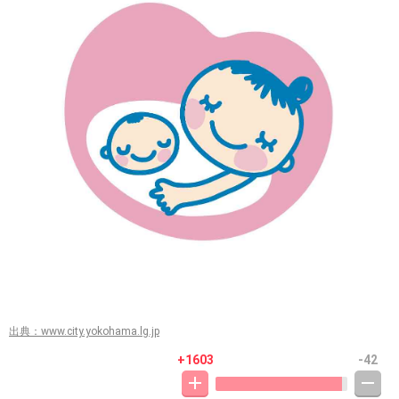
出典：www.city.yokohama.lg.jp
+1603
-42