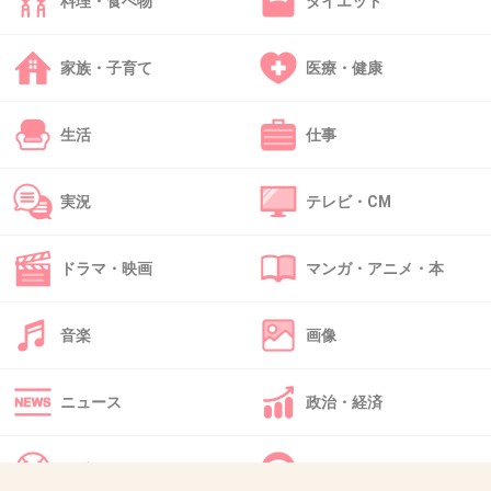
料理・食べ物
ダイエット
37. 匿名
2013/05/27(月) 23:09:36
家族・子育て
医療・健康
ただのデブか妊婦が分かるから不快じゃない
し、必要だと思う。
生活
仕事
+238
-27
実況
テレビ・CM
38. 匿名
2013/05/27(月) 23:09:37
ドラマ・映画
マンガ・アニメ・本
不快には全然思わないけど、不妊治療してるの
で、見ると羨ましいな～とは思います。
音楽
画像
いつかもらえる日が来るといいなぁ...なんて☆
ニュース
+446
政治・経済
-17
スポーツ
IT・インターネット