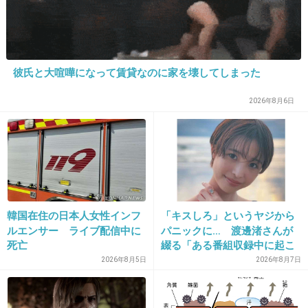
+141
-379
25. 匿名
2013/05/27(月) 23:07:15
彼氏と大喧嘩になって賃貸なのに家を壊してしまった
正直妬んでしまうときがある
2026年8月6日
間違っても行動には移さないし
妬んでしまった自分に後で自己嫌悪になるだ
け…
+310
-70
韓国在住の日本人女性インフ
「キスしろ」というヤジから
ルエンサー ライブ配信中に
パニックに… 渡邊渚さんが
26. 匿名
2013/05/27(月) 23:07:34
死亡
綴る「ある番組収録中に起こ
また荒れそうなトピを･･(￣_￣|||)
ったフラッシュバック」
2026年8月5日
2026年8月7日
私は不快じゃないです。
ただ、マタニティマークが必要な世の中に、な