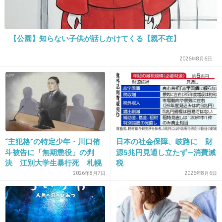
その手には乗らない！(^▽^)
+412
-134
【公園】知らない子供が話しかけてくる【親不在】
2026年8月6日
18. 匿名
2013/05/27(月) 23:05:24
都内の混雑する電車には着けてないとって思うかもしれないけど、
私自身第２子妊娠中ですが、前回も今回も一回も着けてない。
地方だから満員電車にも乗らないし、感じ方の違いでしょうがあんなキーホル
ダーこっぱずかしくて着ける気になれない。
他人が着けてるのを見ても、「ふーん」で終わりかなぁ。
“主犯格”の特定少年・川口侑
日本の社会保障、岐路に 財
+186
-446
斗被告に「無期懲役」の判
源5兆円見通し立たず―消費減
決 江別大学生暴行死 札幌
税
地裁
2026年8月7日
2026年8月6日
19. 匿名
2013/05/27(月) 23:05:27
なかなか赤ちゃんを授からない人か、授かった
けど残念な結果になってしまった人なんだろう