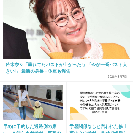
14. 匿名
2013/05/27(月) 23:03:54
電車で席を譲ってもらって当然って言う免罪符は許せない！！
倒れた時や事故の時につけておくと一目で妊婦とわかるからいいけど堂々と付
けるのは嫌！
+157
-855
鈴木奈々「垂れてたバストが上がった!」「今が一番バスト大
15. 匿名
2013/05/27(月) 23:03:59
きい!」 最新の身長・体重も報告
その人同じ女だとは思えません。。。
2026年8月7日
妊婦さん辛かっただろうな…
+1050
-51
早めに予約した通路側の席
学歴関係なしと言われた修士
に、見知らぬ母子が。車掌の
卒の女の子が「学歴で優遇し