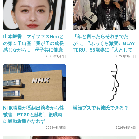
12. 匿名
2013/05/27(月) 23:02:31
マタニティーマークとやらを見たことが無い…。
山本舞香、マイファスHiroと
「年と言ったらそれまでだ
田舎だからかな。
の第１子出産「我が子の成長
が…」〝ふっくら激変〟GLAY
感じながら…」母子共に健康
TERU、55歳姿に「人として
+136
-233
好きすぎる」「TERUさんに
2026年8月7日
2026年8月7日
は見えない」「分からなかっ
た」
13. 匿名
2013/05/27(月) 23:03:13
明らか若い人が付けてると
でき婚なんだろうな〜
って勝手に冷やかに思うだけで
NHK職員が番組出演者から性
横顔ブスでも彼氏できる？
興味がない。
被害 PTSDと診断、復職時
に異動希望かなわず
+108
-831
2026年8月5日
2026年8月6日