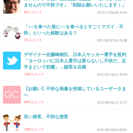
ませんので不快です」「削除お願いいたします！」
31. 匿名
2013/05/27(月) 23:08:07
44コメント
2012/11/29(木) 15:46
その異常者が「不妊様」だったってこと。
最近、不妊様多くて、妊婦からしたら恐怖だわ…
「○○を食べた後に○○を食べるとすごくマズイ・不
+119
-277
快」といった経験はある？
74コメント
2013/02/07(木) 02:08
デザイナー佐藤峰樹氏、日本人サッカー選手を批判
32. 匿名
2013/05/27(月) 23:08:10
「ヨーロッパに日本人選手は要らないし不快だ。足
なぜ、妊婦さんが、妊婦である事の主張をして
手まといで邪魔」→謝罪＆自粛
136コメント
はいけないのですか…？
2013/02/16(土) 19:40
【お願い】不快な画像を投稿しているユーザーさま
13,14〉あなた方も、妊婦さんから産まれた訳
へ
で、
485コメント
2013/06/22(土) 15:17
仮に自分や自分の知り合いの人が同じような事
良い接客、不快な接客
をされたら、怒るんじゃないの…？
198コメント
2013/05/30(木) 00:55
+415
-62