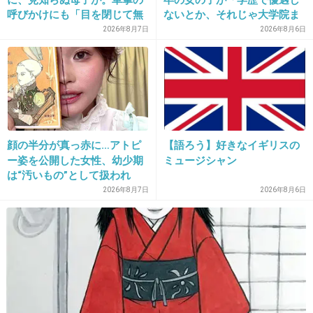
呼びかけにも「目を閉じて無
ないとか、それじゃ大学院ま
視」して居座られました。無
で学費払って自分の価値を上
2026年8月7日
2026年8月6日
理やり奪われた席は、結
げた人が馬鹿じゃないです
局“やったもん勝ち”になって
か」と捨て台詞を残し会社を
しまうのでしょうか？
辞めてった
16. 匿名
2013/05/27(月) 23:04:10
逆に いま それが必要なのかよ、ってタイミングで
妊婦であることを主張してくる空気読めないひともいるからね。
顔の半分が真っ赤に…アトピ
【語ろう】好きなイギリスの
そりゃ妊婦も大変だろうけど 私も疲れてます、って言い返したくなることもあ
ー姿を公開した女性、幼少期
ミュージシャン
る。
は“汚いもの”として扱われ
お母さんになるんだね、がんばってね。って思うことのほうが多いけどねw
「人に触れる行為に罪悪感を
2026年8月7日
2026年8月6日
持っていた」
+178
-649
17. 匿名
2013/05/27(月) 23:04:29
また、子持ちの人とそうでない人を闘わせて荒
れさせようとするスレ？