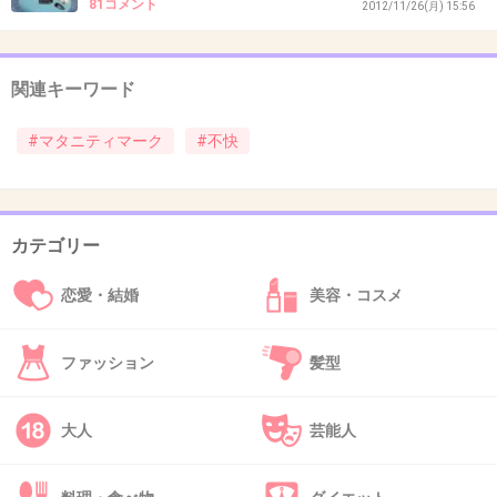
81コメント
2012/11/26(月) 15:56
35. 匿名
2013/05/27(月) 23:09:15
関連キーワード
私は不妊だけど、マタニティマーク付けてる人
がいたら電車で席譲るわ
#マタニティマーク
#不快
不快に思ったことすらない
+452
-26
カテゴリー
恋愛・結婚
美容・コスメ
36. 匿名
2013/05/27(月) 23:09:21
>17さん
ファッション
髪型
身重の妊婦さんを気遣う気持ちに
お子さんがいるいないは関係ないさ～。
大人
芸能人
+265
-16