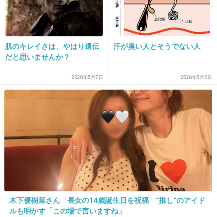
んだかなーと思う。
+318
-33
肌のキレイさは、やはり遺伝
汗が臭い人とそうでない人
だと思いませんか？
27. 匿名
2013/05/27(月) 23:07:36
2026年8月7日
2026年8月6日
正直、体型がふくよかな女性は妊婦さんなの
か、脂肪なのかわからないひともいる。
それに、マタニティーマークをチラつかせ、
【席を譲れ。】みたいにガン見してくる人もい
るのは事実だよね。
+426
-48
木下優樹菜さん 長女の14歳誕生日を祝福 “推し”のアイド
ルも明かす「この場で言いますね」