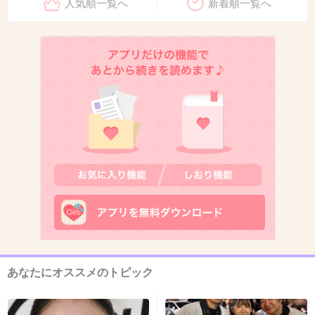
人気順一覧へ
新着順一覧へ
正直、マタニティーかどうかわからない人がい
たりするからカバンにつけてもらうとわかって
便利
+1290
-27
11. 匿名
2013/05/27(月) 23:02:21
まあ、不快と思わないと言えば嘘になるけど、
あれは「席を譲って。」のおねだりマークじゃ
なく、あくまで赤ちゃんの安全を守るためなの
で
妊婦さんはあのキーホルダーを付けるべきだと
あなたにオススメのトピック
思います。
+1361
-58