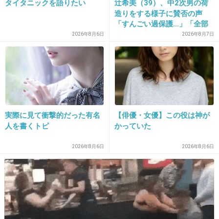
タイタニックを語りたい
辻希美（39）、中2次男の荷
って思ってしまう時は、正直あります…。
造りをする様子に賛否の声
「すんごい過保護…」「全部
+518
-78
ママが準備してくれるんだ」
2026年8月6日
2026年8月7日
23. 匿名
2013/05/27(月) 23:06:46
まだお腹が大きくない妊婦さんだとわかりづら
いので付けてくれた方がいいです。不快に思う
理由がわかりません。
実際に見て衝撃的だった有名
【俳優・女優】この役は神が
人を書くトピ
かっていた
+637
-35
2026年8月6日
2026年8月6日
24. 匿名
2013/05/27(月) 23:07:02
電車で見かけるとどうしても席を譲ってのアピールに見えてしまう。
電車で座ってる時、自分の前に妊婦や老人に立たれるのを嫌がる人は多いみた
いだよ。