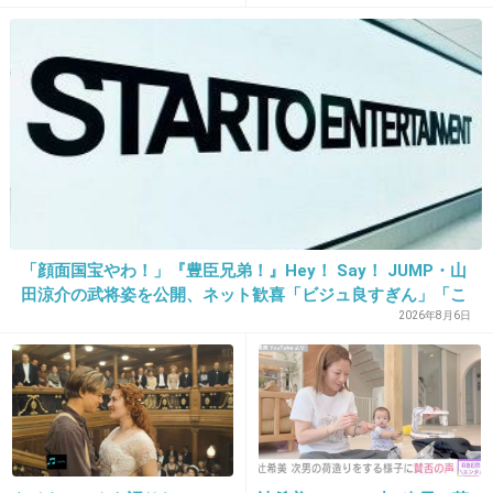
気付いてないだけかも？
い”と、むしろ強まる福祉活
もっと見えるように付けていただけるとありが
動への思い
たいです。^^
+191
-35
22. 匿名
2013/05/27(月) 23:06:40
その引きちぎった人は明らかにおかしい。
「顔面国宝やわ！」『豊臣兄弟！』Hey！ Say！ JUMP・山
病んでるのかな。
田涼介の武将姿を公開、ネット歓喜「ビジュ良すぎん」「こ
んな美しい秀次は初めて」
2026年8月6日
マタニティマーク、普段は何とも思わないけど
通勤ラッシュの混雑時に､あからさまに見える
ように付けて満員電車に乗ってる人を見ると
『優先席付近に乗るとか、各駅電車に乗ればい
いのになぁ』