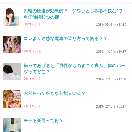
乳輪の圧迫が効果的？ ジワッとしみる不快な“ワ
キ汗”解消3つの掟
33. 匿名
2013/05/27(月) 23:08:42
35コメント
2013/06/19(水) 23:16
電車で具合悪くて座っている時に、席変われと
コレより迷惑な電車の乗り方ってある？？
ばかりに必要以上にアピールされた時は嫌な気
分になったな。
96コメント
2012/11/27(火) 19:17
普通につけてる分には、お腹に赤ちゃんいるん
触ってあげると「男性がものすごく喜ぶ」体のパー
だし気遣いしようと思えます。
ツってどこ？
28コメント
2012/11/28(水) 17:08
+267
-39
お前らって好きな芸能人いる？
34. 匿名
2013/05/27(月) 23:08:52
76コメント
2013/02/18(月) 00:17
見たことないし 何アピールなの？
モテる楽器って何？
+30
-202