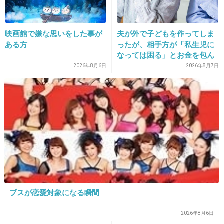
ね。気持ちはわからなくもないけど、そこまで
したらダメだよ。
映画館で嫌な思いをした事が
夫が外で子どもを作ってしま
+993
-34
ある方
ったが、相手方が「私生児に
なっては困る」とお金を包ん
で頭を下げに来ても応じず、
2026年8月6日
2026年8月7日
晩年まで離婚に応じなかった
20. 匿名
2013/05/27(月) 23:06:13
親戚の話→「一生復讐にな
る」「これ本人幸せなの？」
優先席付近でマークを
アピールする人の話は
多いみたいだから
マイナスイメージに
なりやすいのかも。
私も傲慢な妊婦に
ブスが恋愛対象になる瞬間
譲れオーラを出されてから
2026年8月6日
不快だったけど、