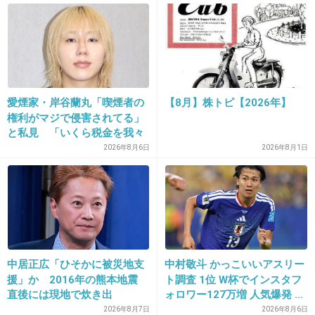
自分が妊娠して
倒れたときのためのものという
マークの本来の意味を
知ってからは
マーク自体に不快には
愛煙家・岸谷蘭丸「喫煙者の
【8月】株トピ【2026年】
権利がマジで侵害されてる」
ならなくなりました。
と私見 「いくら税金を我々
が払ってるんだと」
2026年8月6日
2026年8月1日
やっぱり態度が悪い
妊婦がいけないだけ！
+807
-44
中居正広「ひそかに被災地支
中村敬斗 かっこいいアスリー
21. 匿名
2013/05/27(月) 23:06:18
援」か 2016年の熊本地震
ト調査 1位 W杯でインスタフ
直後には現地で炊き出
ォロワー127万増 人気爆発 …
マタニティマークまだ見たことがない
し “誰にも知られなくて良
2位 高橋藍 3位 大谷翔平
2026年8月7日
2026年8月6日