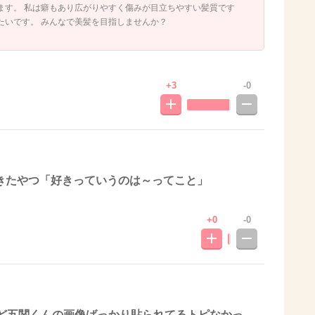
ます。 私は癖もあり広がりやすく傷みが目立ちやすい髪質です
たいです。 みんなで美髪を目指しませんか？
+3
-0
きたやつ「好きっていうのは～ってこと」
+0
-0
けど五関くんの画像ばっかり貼られてるトピなかっ