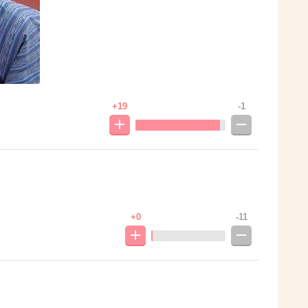
+19
-1
+0
-11