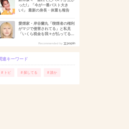
った!」「今が一番バスト大き
い!」 最新の身長・体重も報告
愛煙家・岸谷蘭丸「喫煙者の権利
がマジで侵害されてる」と私見
「いくら税金を我々が払ってる...
Recommended by
関連キーワード
# トピ
# 探してる
# 誰か