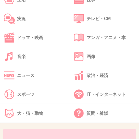
+1
-9
実況
テレビ・CM
35. 匿名
2013/04/29(月) 20:22:23
予言て「指原を裏方に」って言ってると
ドラマ・映画
マンガ・アニメ・本
大賛成！テレビから消えてくれれば何より。
+10
-1
音楽
画像
ニュース
政治・経済
36. 匿名
2013/04/29(月) 20:27:09
こんなブスにファンがいるとか信じられない。
スポーツ
IT・インターネット
+18
-2
犬・猫・動物
質問・雑談
37. 匿名
2013/04/29(月) 20:45:32