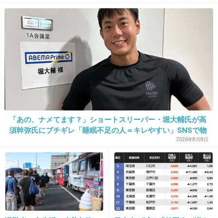
出典：girlschannel.net
▼ブサイクＯＫ
出典：girlschannel.net
出典：i.imgur.com
「あの、ナメてます？」ショートスリーパー・堀大輔氏が高
須幹弥氏にブチギレ「睡眠不足の人＝キレやすい」SNSで物
議
2026年8月8日
▼バックレＯＫ
出典：girlschannel.net
出典：girlschannel.net