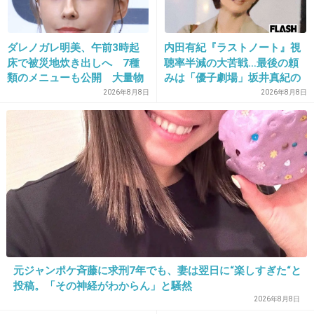
+45
-4
ダレノガレ明美、午前3時起
内田有紀『ラストノート』視
20. 匿名
2013/04/29(月) 19:21:59
床で被災地炊き出しへ 7種
聴率半減の大苦戦…最後の頼
類のメニューも公開 大量物
みは「優子劇場」坂井真紀の
HKTと支配人の兼任タイヘンだね。頑張って＾＾
資とともに
“猟奇的演技” が救いの神にな
2026年8月8日
2026年8月8日
るか
+8
-17
21. 匿名
2013/04/29(月) 19:22:46
AKBって常識ないよね
+26
-3
元ジャンポケ斉藤に求刑7年でも、妻は翌日に“楽しすぎた“と
22. 匿名
2013/04/29(月) 19:23:05
投稿。「その神経がわからん」と騒然
支配人って名目だけでしょ
2026年8月8日