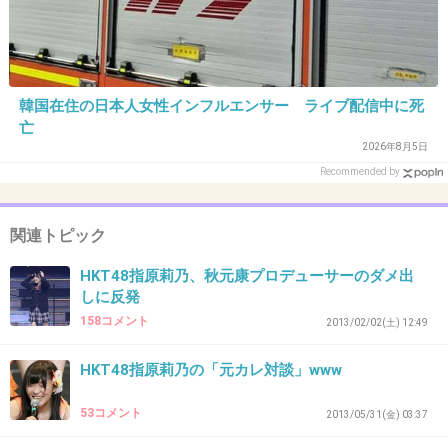
25. 匿名
2013/04/29(月) 19:41:55
この人どこが好いのか全然分かりません
韓国在住の日本人女性インフルエンサー ライブ配信中に死
亡
+28
-3
2026年8月5日
Recommended by
26. 匿名
2013/04/29(月) 19:42:31
関連トピック
芸能人のブログなんて
ほとんどゴーストライターが
HKT48指原莉乃、秋元康プロデューサーのダメ出
しに反発
書いてるよ。
158コメント
たまに文章のおかしいブログがあれば
2013/02/02(土) 12:49
それこそ本人が書いてる証拠。
HKT48指原莉乃の「元カレ対談」www
+8
-0
53コメント
2013/05/31(金) 03:37