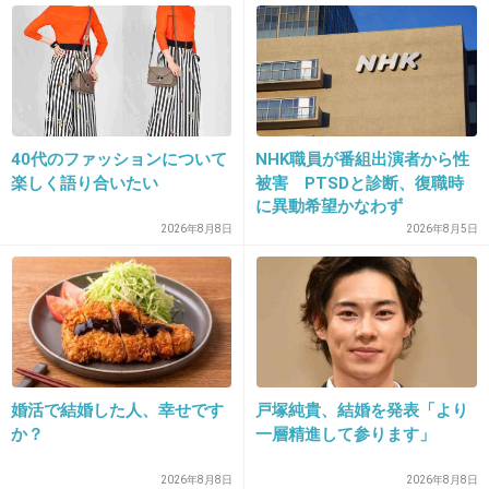
HKT48の指原莉乃がHKT48劇場支配人に
就任
girlschannel.net
HKT48の指原莉乃がHKT48劇場支配人に就任 そんな中、HKT48の指原莉乃
がHKT48劇場支配人となることも発表。現HKT48劇場支配人の佐藤和也氏
と共に、二人でHKT48劇場を盛り上げていくことになった。 さしこが劇場
支配人に!? AKB48、5大ドームコンサート決定！ （web...
40代のファッションについて
NHK職員が番組出演者から性
楽しく語り合いたい
被害 PTSDと診断、復職時
に異動希望かなわず
2026年8月8日
2026年8月5日
+10
-1
23. 匿名
2013/04/29(月) 19:38:33
ＡＫＢ４８関連の話題ウザイです
婚活で結婚した人、幸せです
戸塚純貴、結婚を発表「より
AKB48とは
か？
一層精進して参ります」
▼整形ＯＫ
2026年8月8日
2026年8月8日