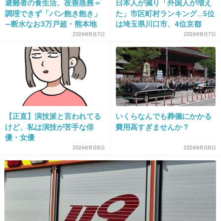
避難者の食生活、改善急務＝
日本人が減り「外国人が増え
+8
-3
調理できず「パン飽き飽き」
た」市区町村ランキング…5位
―断水なお3万戸超・熊本地
は埼玉県川口市、4位京都
震
市、ではトップ3は？
2026年8月7日
2026年8月7日
24. 匿名
2013/04/29(月) 19:41:44
指原は秋元康と枕営業
出典：livedoor.blogimg.jp
【正直】演技派と言われてる
いくらなんでも葬儀にかかる
けど、私は演技が苦手な俳
費用高すぎませんか？
優・女優
出典：livedoor.blogimg.jp
2026年8月8日
2026年8月8日
出典：livedoor.blogimg.jp
+14
-3