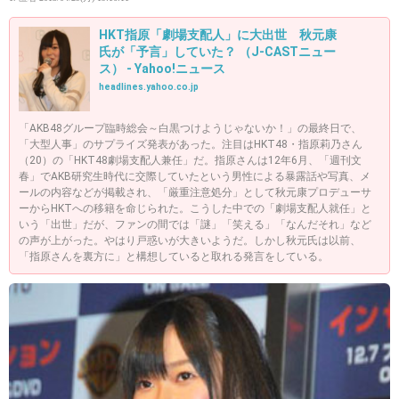
HKT指原「劇場支配人」に大出世 秋元康
氏が「予言」していた？ （J-CASTニュー
ス） - Yahoo!ニュース
headlines.yahoo.co.jp
「AKB48グループ臨時総会～白黒つけようじゃないか！」の最終日で、
「大型人事」のサプライズ発表があった。注目はHKT48・指原莉乃さん
（20）の「HKT48劇場支配人兼任」だ。指原さんは12年6月、「週刊文
春」でAKB研究生時代に交際していたという男性による暴露話や写真、メ
ールの内容などが掲載され、「厳重注意処分」として秋元康プロデューサ
ーからHKTへの移籍を命じられた。こうした中での「劇場支配人就任」と
いう「出世」だが、ファンの間では「謎」「笑える」「なんだそれ」など
の声が上がった。やはり戸惑いが大きいようだ。しかし秋元氏は以前、
「指原さんを裏方に」と構想していると取れる発言をしている。