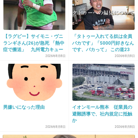
+35
-5
12. 匿名
2013/04/29(月) 19:20:08
【ラグビー】サイモニ・ヴニ
「タトゥー入れてる奴は全員
嫌い！
ランギさん(26)が急死 「熱中
バカです」「5000円好きなん
可愛くないし、でしゃばるし！
症で搬送」 九州電力キュー
です、バカって」 この道23
デンヴォルテクスで練習中
年の彫り師YouTuberの動画
2026年8月8日
2026年8月8日
+46
-6
が話題
13. 匿名
2013/04/29(月) 19:20:20
スキャンダル起こして出世するなんて納得でき
ない
男嫌いになった理由
イオンモール熊本 従業員の
避難誘導で、社内規定に抵触
+36
-5
か
2026年8月8日
2026年8月8日