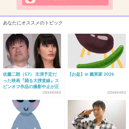
らないかと勧めている」
↑指原って自分でブログ書いていたんだ。ゴーストライター
使ってるのかと思ってた
あなたにオススメのトピック
指原莉乃オフィシャルブログ「指原クオリ
ティー」by Ameba
ameblo.jp
さっしーのブログ、指原莉乃オフィシャルブログ「指原クオリティー」by
Amebaです。指原莉乃オフィシャルブログ「指原クオリティー」by Ameba
佐藤二朗（57） 主演予定だ
【お盆】in 義実家 2026
った映画『踊る大捜査線』ス
AKB48さしこに作家転身のススメ 秋元氏
ピンオフ作品の撮影中止が正
「何年かしたらAKB48の裏方に」 (指原莉
式に決定
乃) ニュース-ORICON STYLE-
2026年8月8日
2026年8月8日
www.oricon.co.jp
人気アイドルグループ・AKB48で人気急上昇中の“さしこ”こと指原莉乃と
プロデューサーの秋元康が7日、都内で行われた映画『インセプション』の
DVD＆BD発売記念イベントに出席した。「（自分を）センターに」とアピ
ールする指原に対し、秋元は「センターを務める人っ...