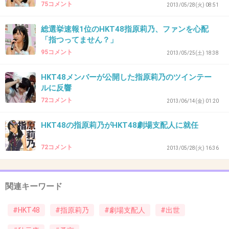
75コメント
+13
-3
2013/05/28(火) 08:51
総選挙速報1位のHKT48指原莉乃、ファンを心配
「指つってません？」
30. 匿名
2013/04/29(月) 19:48:27
95コメント
2013/05/25(土) 18:38
葛西と二人で辞めたらいいのに目障りだわ
HKT48メンバーが公開した指原莉乃のツインテー
+22
-1
ルに反響
72コメント
2013/06/14(金) 01:20
HKT48の指原莉乃がHKT48劇場支配人に就任
31. 匿名
2013/04/29(月) 19:50:39
キエテクダサイ
72コメント
2013/05/28(火) 16:36
+17
-2
関連キーワード
#HKT48
#指原莉乃
#劇場支配人
#出世
32. 匿名
2013/04/29(月) 19:51:47
博多飛ばされた時から出来ていた話と思ってし