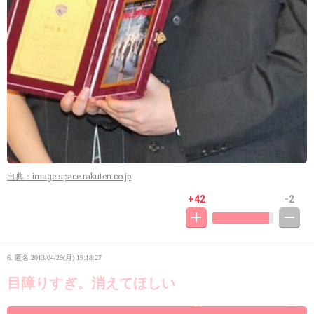
出典：image.space.rakuten.co.jp
+42
-2
6. 匿名
2013/04/29(月) 19:18:27
目障りすぎ。消えてほしい
+53
-5