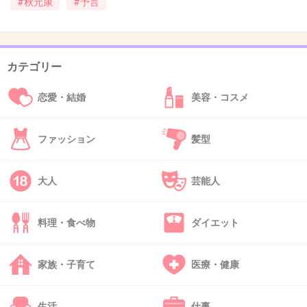
#秋元康
#予言
まう
+12
-1
カテゴリー
恋愛・結婚
美容・コスメ
33. 匿名
2013/04/29(月) 20:08:34
いいとも！から消えて欲しい。
ファッション
髪型
サクラにかわいいとか言わせてうっとうしい。
+24
-3
大人
芸能人
料理・食べ物
ダイエット
34. 匿名
2013/04/29(月) 20:08:59
毎日、毎日…
家族・子育て
医療・健康
君らどんだけAKB好きなの？
生活
仕事