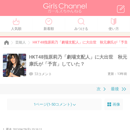
人気順
新着順
みつける
使い方
芸能人
HKT48指原莉乃「劇場支配人」に大出世 秋元康氏が「予言
HKT48指原莉乃「劇場支配人」に大出世 秋元
康氏が「予言」していた？
53コメント
更新：13年前
次
最後
1ページ(1-50コメント)
画像
1. 匿名
2013/04/29(月) 19:16:11