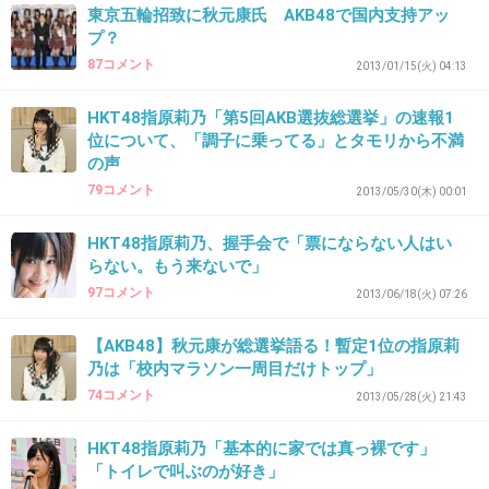
東京五輪招致に秋元康氏 AKB48で国内支持アッ
27. 匿名
2013/04/29(月) 19:43:09
プ？
指原を福岡の番組で見ないけど
87コメント
2013/01/15(火) 04:13
イメージ悪くしただけだな
HKT48指原莉乃「第5回AKB選抜総選挙」の速報1
+5
-1
位について、「調子に乗ってる」とタモリから不満
の声
79コメント
2013/05/30(木) 00:01
28. 匿名
2013/04/29(月) 19:43:53
HKT48指原莉乃、握手会で「票にならない人はい
普通にブスだし気持ち悪いだけ
らない。もう来ないで」
97コメント
+31
-2
2013/06/18(火) 07:26
【AKB48】秋元康が総選挙語る！暫定1位の指原莉
乃は「校内マラソン一周目だけトップ」
29. 匿名
2013/04/29(月) 19:46:43
74コメント
2013/05/28(火) 21:43
女だけど！この子は もし街中で出会ったら
HKT48指原莉乃「基本的に家では真っ裸です」
パンチしそう！
「トイレで叫ぶのが好き」