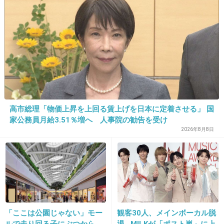
14. 匿名
2013/04/29(月) 19:20:36
さしこは大物になりそう
出典：mantan-web.jp
+12
-62
高市総理「物価上昇を上回る賃上げを日本に定着させる」 国
家公務員月給3.51％増へ 人事院の勧告を受け
15. 匿名
2013/04/29(月) 19:20:50
2026年8月8日
ちゃんと後輩の面倒みてあげてね
+15
-0
「ここは公園じゃない」モー
観客30人、メインボーカル脱
ルで走り回る子にぶつから
退…M!LKが「ポスト嵐」に上