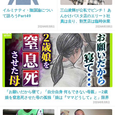
イルミナティ・陰謀論につい
三山凌輝が公私でピンチ！ あ
+1
-6
て語ろうPart49
んかけパスタ店のエリート社
員は去り、割烹店は臨時休業
2026年8月8日
2026年8月8日
10. 匿名
2013/04/29(月) 19:19:39
目立った者勝ちなんて、地道に頑張っている子
が可哀想
+39
-6
11. 匿名
2013/04/29(月) 19:19:57
「お願いだから寝て」「自分自身 何もできない母親」―2歳
＞なんかよくわからないけど、支配人とメンバ
娘を窒息死させた母の孤独「娘は『ママどうして』と」限界
ーを兼任することになりました
の年子ワンオペ育児 法廷での懺悔と声なきSOS
2026年8月8日
↑世間の方が訳が分からないと思ってるよ