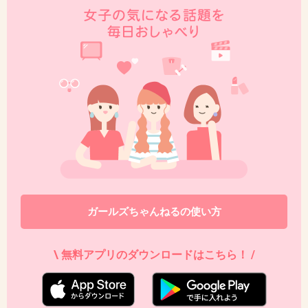
本っ当に大嫌い！！
+16
-2
38. 匿名
2013/04/29(月) 23:03:23
マジで嫌い
今テレビ出てる芸能人の中で一番嫌い
ガールズちゃんねるの使い方
画面に映る度にイラッとします。
+14
-2
\ 無料アプリのダウンロードはこちら！ /
39. 匿名
2013/04/29(月) 23:14:49