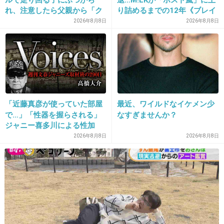
れ、注意したら父親から「ク
り詰めるまでの12年《ブレイ
ソババア」の暴言。「子ども
ク秘話》
2026年8月8日
2026年8月8日
だから多めに見ろ」を強要し
てくる人物とは
16. 匿名
2013/04/29(月) 19:21:09
すべて秋元のシナリオ通り
出典：amd.c.yimg.jp
「近藤真彦が使っていた部屋
最近、ワイルドなイケメン少
で…」「性器を握らされる」
なすぎませんか？
ジャニー喜多川による性加
+28
-2
害、語り始めた被害者たち
2026年8月8日
2026年8月8日
《徹底取材の裏側》
17. 匿名
2013/04/29(月) 19:21:24
そういえば博多行きは左遷じゃないと言ってい
たっけ