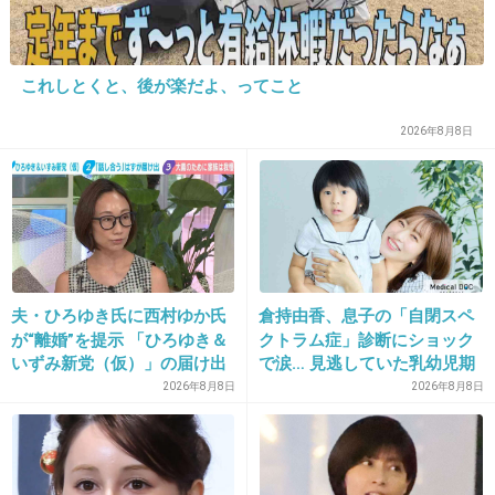
+13
-3
これしとくと、後が楽だよ、ってこと
18. 匿名
2013/04/29(月) 19:21:27
2026年8月8日
予言？！
秋元康のさじ加減でどーにでもなるでしょ。
+28
-4
19. 匿名
2013/04/29(月) 19:21:42
夫・ひろゆき氏に西村ゆか氏
倉持由香、息子の「自閉スペ
が“離婚”を提示 「ひろゆき＆
クトラム症」診断にショック
下品すぎて大キライ
いずみ新党（仮）」の届け出
で涙… 見逃していた乳幼児期
を知らされず激怒「信頼関係
のサインとは
2026年8月8日
2026年8月8日
が保てない状態で夫婦を続け
出典：livedoor.blogimg.jp
るのは無理」