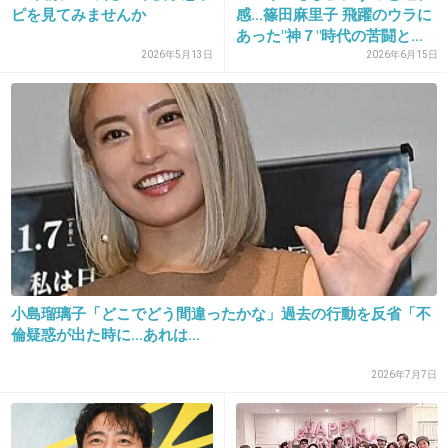
ピを見てみませんか
感…篠田麻里子 飛躍のウラに
+39
-12
あった″神７″時代の苦闘と...
2026年5月13日
2026年6月15日
24. 匿名
2013/05/28(火) 16:06:04
タモさん正論＼(^^)／
+37
-7
25. 匿名
2013/05/28(火) 16:06:44
いいともで指原が喋り出すと、場の空気が凍り
小島瑠璃子「どこでどう間違ったかな」過去の行動を反省「不
付くよね。
倫疑惑が出た時に…あれは...
特に会場のお客さんが。
2026年7月7日
+166
-7