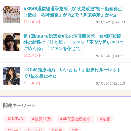
+28
-69
AKB48選抜総選挙第5回の“政見放送”初日動画再生
回数は「島崎遥香」が2位で「川栄李奈」が4位
76コメント
2013/05/27(月) 21:41
37. 匿名
2013/05/28(火) 17:13:36
第1回AKB48総選挙8位の佐藤亜美菜、速報順位圏
AKBで生き残るのに必要なのは、可愛いより
外の結果に「吐き気」→ファン「不安な思いさせて
も、いかに惚れさせるかだと思う。光宗薫が圏
ごめんね」「ファンを信じて」
95コメント
外だったように可愛いだけじゃ通用しない。
2013/06/09(日) 14:50
選挙を乗りきったら、政治家のようにヤりたい
HKT48指原莉乃「いいとも！」願掛けルーレット
放題。
で1位を射止めた
そしてまた選挙の季節が来たら、仲間を売った
59コメント
2013/06/12(水) 00:53
り、肌の露出を増やしたり、泣いて媚びたり、
お決まりループだよね。
関連キーワード
+35
-10
#HKT48
#指原莉乃
#AKB選抜総選挙
#速報
#調子
#タモリ
#不満
#声