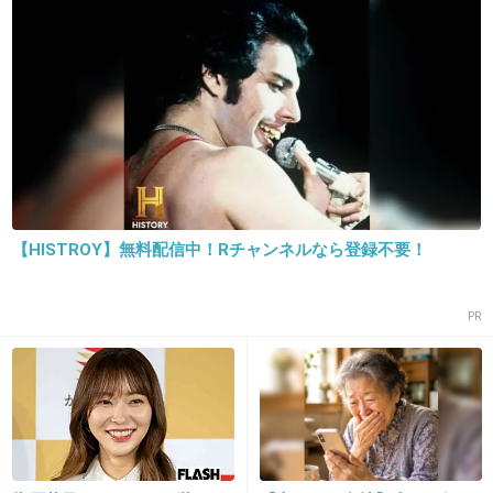
どうせ操作された１位なんでしょ
+107
-5
14. 匿名
2013/05/28(火) 15:59:47
オタが必死過ぎて気持ち悪い
AKBヲタが191万円分のCDを購入
【HISTROY】無料配信中！Rチャンネルなら登録不要！
girlschannel.net
AKBヲタが191万円分のCDを購入
PR
+59
-2
15. 匿名
2013/05/28(火) 16:00:14
指原調子に乗るなよ