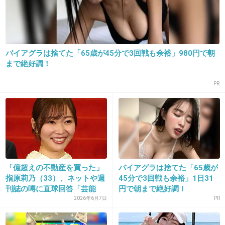
17. 匿名
2013/05/28(火) 16:01:08
オタに金を出させるため、色々周囲が煽ってい
バイアグラは捨てた「65歳が45分で3回戦も余裕」980円で朝
るだけ。
まで絶好調！
選挙結果なんか大体決まってるんじゃないの？
PR
+31
-3
18. 匿名
2013/05/28(火) 16:01:30
指原より小嶋陽菜のほうがいい
「億超えの不動産を買った」
バイアグラは捨てた「65歳が
指原莉乃（33）、ネットや週
45分で3回戦も余裕」1日31
刊誌の噂に直球回答「芸能
円で朝まで絶好調！
出典：img.barks.jp
界...
2026年6月7日
PR