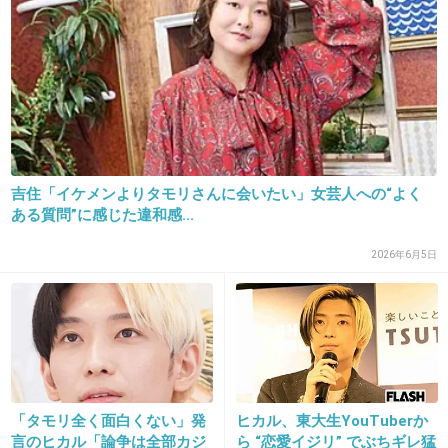
+42
-8
28. 匿名
2013/05/28(火) 16:21:22
絶対不正が行われてるって爆笑問題とか千原Jr
が言ったら洒落にならなかったろうけど
吉住「イケメンよりタモリさんに会いたい」女芸人への“よく
タモリさんだとただ笑えてしまうのが不思議。
ある質問”に感じた違和感...
+55
-1
2026年6月5日
29. 匿名
2013/05/28(火) 16:27:04
タモリさん、鼻ニンニクも可愛くないですよ。
+134
-3
「タモリ全く面白くない」発
ヒカル、東大生YouTuberか
言のヒカル「論争は全部カジ
ら “恋愛イジリ” でぶちギレ猛