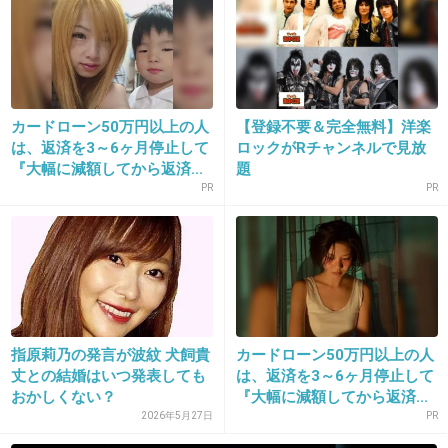
数が2位の渡辺麻友の）倍だよ？」「絶対柏木
（由紀）の方がかわいいよ。篠田（麻里子）の
方がかわいいよ」
カードローン50万円以上の人
【登録不要＆完全無料】洋楽
タモさんwww
は、返済を3～6ヶ月停止して
ロックがRチャンネルで見放
『大幅に減額してから返済...
題
+227
-8
PR
PR
12. 匿名
2013/05/28(火) 15:59:08
ほんとに可愛くない顔してるよねぇ・・・
+206
-8
指原莉乃の発言が波紋 犬飼貴
カードローン50万円以上の人
丈との結婚はいつ発表しても
は、返済を3～6ヶ月停止して
おかしくない？
『大幅に減額してから返済...
2026年5月27日
PR
13. 匿名
2013/05/28(火) 15:59:08