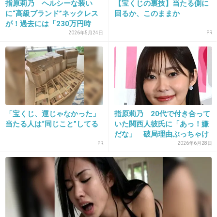
指原莉乃 ヘルシーな装い
【宝くじの裏技】当たる側に
+100
-9
に“高級ブランド”ネックレス
回るか、このままか
が！過去には「230万円時
計...
2026年5月24日
PR
「宝くじ、運じゃなかった」
指原莉乃 20代で付き合って
16. 匿名
2013/05/28(火) 16:00:46
当たる人は“同じこと”してる
いた関西人彼氏に「あっ！嫌
どうせ票を操作するから、最終的な１位は渡辺
だな」 破局理由ぶっちゃけ
PR
2026年6月28日
麻友あたりだと思う
出典：s.cinematoday.jp
+130
-29