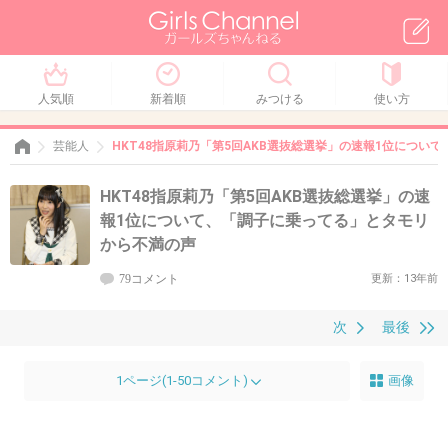
人気順
新着順
みつける
使い方
芸能人
HKT48指原莉乃「第5回AKB選抜総選挙」の速報1位につい
HKT48指原莉乃「第5回AKB選抜総選挙」の速
報1位について、「調子に乗ってる」とタモリ
から不満の声
79コメント
更新：13年前
次
最後
1ページ(1-50コメント)
画像