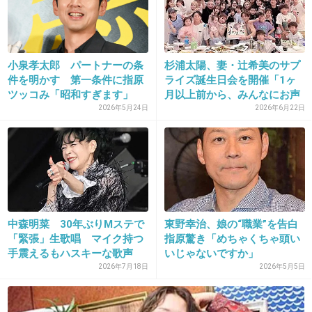
26. 匿名
2013/05/28(火) 16:12:25
この子は、スキャンダルにも負けず、がんばっ
小泉孝太郎 パートナーの条
杉浦太陽、妻・辻希美のサプ
てるとは思うけど…
件を明かす 第一条件に指原
ライズ誕生日会を開催「1ヶ
もう、ピン芸人みたい。
ツッコみ「昭和すぎます」
月以上前から、みんなにお声
顔もおばさんみたいだし。
が...
2026年5月24日
2026年6月22日
センターって、格じゃない
てか、どうでもいいんですけどね。
ムダ遣いしてるヲタに、目を覚ませ、貯金しろ
と言いたい。
+128
-12
中森明菜 30年ぶりMステで
東野幸治、娘の“職業”を告白
「緊張」生歌唱 マイク持つ
指原驚き「めちゃくちゃ頭い
手震えるもハスキーな歌声
いじゃないですか」
健...
2026年7月18日
2026年5月5日
27. 匿名
2013/05/28(火) 16:20:08
AKBトピいりません