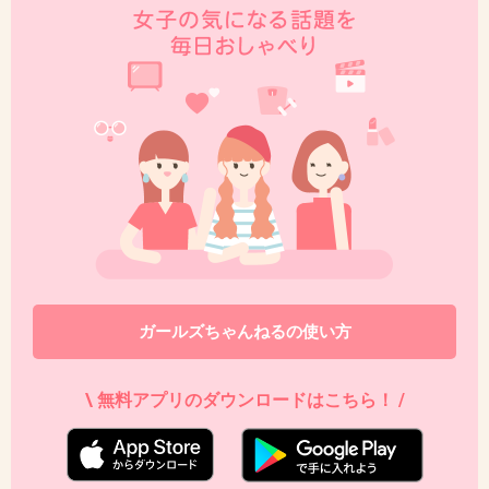
43. 匿名
2013/05/28(火) 17:40:08
ほんとこの子かわいくない、
選挙はどうでもいいがこいつがセンターだった
ら
AKB48なんてもっと見たくなくなる。
とにかくブス
+55
-6
ガールズちゃんねるの使い方
44. 匿名
2013/05/28(火) 18:03:04
\ 無料アプリのダウンロードはこちら！ /
指原ってどうして可愛くないんだろう？
パーツや輪郭など一つ一つ見ると特に欠点もな
いのに・・・