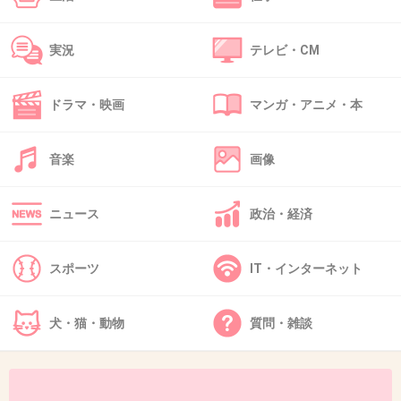
+36
-5
実況
テレビ・CM
41. 匿名
2013/05/28(火) 17:22:33
ドラマ・映画
マンガ・アニメ・本
アイドルの片鱗もない容姿。
メディアに出てはいけないレベルなのに、よく
音楽
画像
出るなー。
ニュース
政治・経済
+35
-4
スポーツ
IT・インターネット
42. 匿名
2013/05/28(火) 17:33:40
タモさんもっと言って！！
犬・猫・動物
質問・雑談
+21
-4