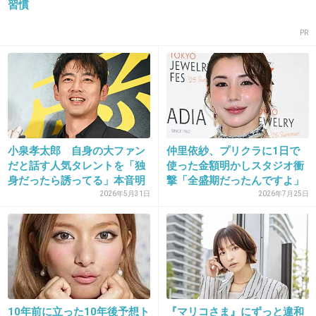
習慣
21. 匿名
2013/05/28(火) 16:04:07
大丈夫。かませ犬だから。
PR
皆知ってますよねwww
+72
-5
小泉孝太郎 自身の大ファン
仲里依紗、プリクラに1日で
22. 匿名
2013/05/28(火) 16:04:25
だと話す人気タレントを「独
使った金額明かしスタジオ衝
身だったら誘ってる」本音明
撃「全盛期だったんですよ」
(;´д｀)さっしー俺は味方だよ
か...
2026年5月31日
2026年7月25日
さっしーのおしっこ飲みたい！
+5
-184
23. 匿名
2013/05/28(火) 16:04:49
タモざん柏木がいいの？
10年前に立った10年後予想ト
『マリコさま』にずっと違和