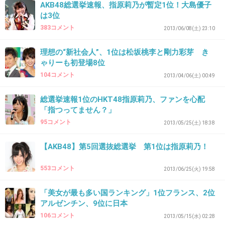
総選挙するのは構わないっていうかどうでもい
AKB48総選挙速報、指原莉乃が暫定1位！大島優子
いけど、ニュース速報で出すのやめて欲しい。
は3位
383コメント
2013/06/08(土) 23:10
また地震!?ってびっくりする……
+38
-6
理想の“新社会人”、1位は松坂桃李と剛力彩芽 き
ゃりーも初登場8位
104コメント
2013/04/06(土) 00:49
35. 匿名
2013/05/28(火) 16:49:45
総選挙速報1位のHKT48指原莉乃、ファンを心配
安定のブスだな。これから先どんどん劣化する
「指つってません？」
95コメント
2013/05/25(土) 18:38
一方なんだよね？容易に想像出来るわ（笑）
まあ元々の質もたかが知れてるけどね☆
【AKB48】第5回選抜総選挙 第1位は指原莉乃！
+41
-8
553コメント
2013/06/25(火) 19:58
「美女が最も多い国ランキング」1位フランス、2位
アルゼンチン、9位に日本
36. 匿名
2013/05/28(火) 16:56:54
106コメント
2013/05/15(水) 02:28
皆、コメント見てると笑えないくらい性格ブスだね。