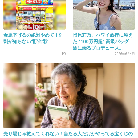
+315
-40
19. 匿名
2013/05/28(火) 16:03:48
金運下げるの絶対やめて！9
指原莉乃、ハワイ旅行に添え
まず、いいともに出てる理由がよく解らない。
割が知らない“貯金術”
た “100万円超” 高級バッグ…
面白くもないし、女受け悪いし、男グセ悪いの
波に乗るプロデュース...
に・・。
PR
2026年6月4日
+198
-8
20. 匿名
2013/05/28(火) 16:03:53
AKB選挙を国民行事みたいに扱わないで
+136
-6
売り場じゃ教えてくれない！当たる人だけがやってる宝くじの