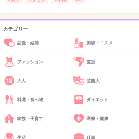
38. 匿名
2013/05/28(火) 17:15:46
なんかぜんぜんかわいくないのに謙虚じゃない
ところが嫌だ。謙虚ぶってはいるけどね。
カテゴリー
+73
-7
恋愛・結婚
美容・コスメ
ファッション
髪型
39. 匿名
2013/05/28(火) 17:17:58
売れて調子に乗ってるって噂だけど、身の程を
大人
芸能人
しれってかんじ。
+37
-3
料理・食べ物
ダイエット
家族・子育て
医療・健康
40. 匿名
2013/05/28(火) 17:19:28
AKB系とにかく全員いやなんだけど
生活
仕事