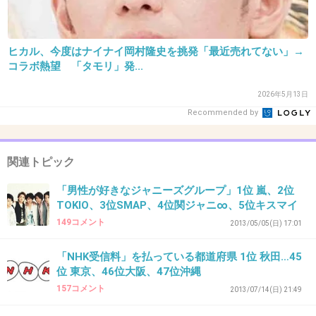
22,ここじゃなくて握手会（）で直接言ったら？
wwwww
ヒカル、今度はナイナイ岡村隆史を挑発「最近売れてない」→
+54
-6
コラボ熱望 「タモリ」発...
2026年5月13日
Recommended by
33. 匿名
2013/05/28(火) 16:43:42
ﾀﾓさんもっと言ってやって。
関連トピック
この人のつむじから出てる様な声とﾄﾞﾔ顔が生
理的に無理。
「男性が好きなジャニーズグループ」1位 嵐、2位
TOKIO、3位SMAP、4位関ジャニ∞、5位キスマイ
+68
-5
149コメント
2013/05/05(日) 17:01
「NHK受信料」を払っている都道府県 1位 秋田…45
位 東京、46位大阪、47位沖縄
34. 匿名
2013/05/28(火) 16:44:36
157コメント
2013/07/14(日) 21:49