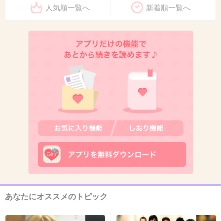
人気順一覧へ
新着順一覧へ
秋元康氏が総選挙語る 指原は「校内マラ
ソン一周目だけトップ」 ― スポニチ
Sponichi Annex 芸能
www.sponichi.co.jp
秋元康氏が総選挙語る 指原は「校内マラソン一周目だけトップ」
+85
-3
10. 匿名
2013/05/28(火) 15:58:34
こんなブスが１位なんて有り得ない
+210
-14
あなたにオススメのトピック
11. 匿名
2013/05/28(火) 15:59:02
>>タモリは「絶対不正が行われている。（投票