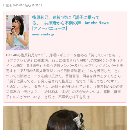
1. 匿名
2013/05/28(火) 15:55:29
指原莉乃、速報1位に「調子に乗って
る」 共演者から不満の声 - Ameba News
[アメーバニュース]
news.ameba.jp
HKT48の指原莉乃が27日、月曜レギュラーを務める「笑っていいとも！」
（フジテレビ系）に生出演。22日に発表されたAKB48の32ndシングル（タ
イトル未定、8月発売）を歌う選抜メンバー及びカップリングメンバーを決
定する「第5回AKB選抜総選挙」の初日開票速報で、1位を獲得したことに
ついて出演者とトークを繰り広げた。番組冒頭、司会を務めるタモリから
「調子に乗ってる」と突っ込まれた指原は、慌てて「乗ってないです！」
と否定。しかし、タモリは「絶対不正が行われている。（投票数が2位の渡
辺麻友の）倍だよ？」「絶対柏木（由紀）の方がかわいいよ。篠田（麻里
子）の方がかわいいよ」と続け、不満気な様子を見せ