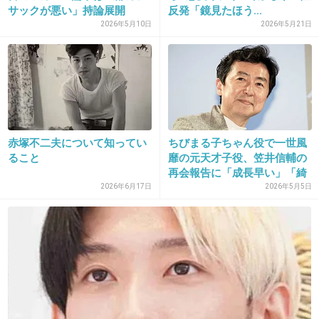
サックが悪い」持論展開
反発「鏡見たほう...
し“絶...
2026年5月10日
2026年5月21日
30. 匿名
2013/05/28(火) 16:27:56
調子乗ってないと思う。さしこの努力の結果だよ＾＾
出典：www.sponichi.co.jp
+38
-217
赤塚不二夫について知ってい
ちびまる子ちゃん役で一世風
ること
靡の元天才子役、笠井信輔の
再会報告に「成長早い」「綺
麗...
2026年6月17日
2026年5月5日
31. 匿名
2013/05/28(火) 16:28:20
さしこ頑張れ
+24
-145
32. 匿名
2013/05/28(火) 16:29:20