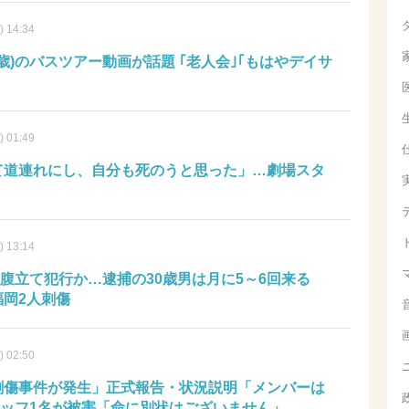
) 14:34
5歳)のバスツアー動画が話題 ｢老人会｣｢もはやデイサ
) 01:49
って道連れにし、自分も死のうと思った」…劇場スタ
) 13:14
腹立て犯行か…逮捕の30歳男は月に5～6回来る
福岡2人刺傷
) 02:50
「刺傷事件が発生」正式報告・状況説明「メンバーは
ッフ1名が被害「命に別状はございません」