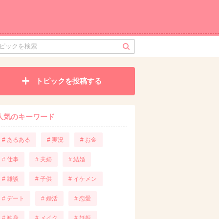
トピックを投稿する
人気のキーワード
# あるある
# 実況
# お金
# 仕事
# 夫婦
# 結婚
# 雑談
# 子供
# イケメン
# デート
# 婚活
# 恋愛
# 独身
# メイク
# 妊娠