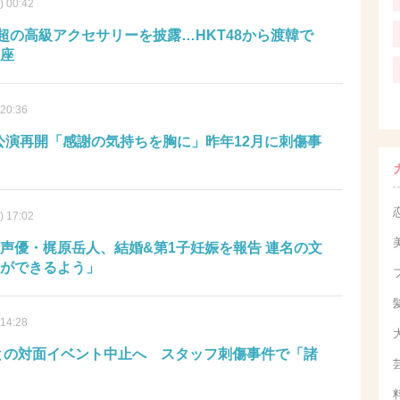
) 00:42
超の高級アクセサリーを披露…HKT48から渡韓で
座
 20:36
場公演再開「感謝の気持ちを胸に」昨年12月に刺傷事
) 17:02
&声優・梶原岳人、結婚&第1子妊娠を報告 連名の文
ができるよう」
 14:28
ンとの対面イベント中止へ スタッフ刺傷事件で「諸