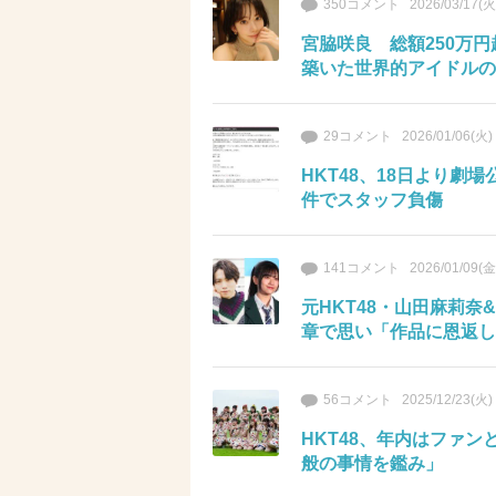
350コメント
2026/03/17(火
宮脇咲良 総額250万円
築いた世界的アイドルの
29コメント
2026/01/06(火)
HKT48、18日より劇
件でスタッフ負傷
141コメント
2026/01/09(金
元HKT48・山田麻莉奈
章で思い「作品に恩返し
56コメント
2025/12/23(火)
HKT48、年内はファ
般の事情を鑑み」