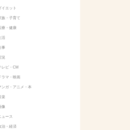
ダイエット
家族・子育て
医療・健康
生活
仕事
実況
テレビ・CM
ドラマ・映画
マンガ・アニメ・本
音楽
画像
ニュース
政治・経済