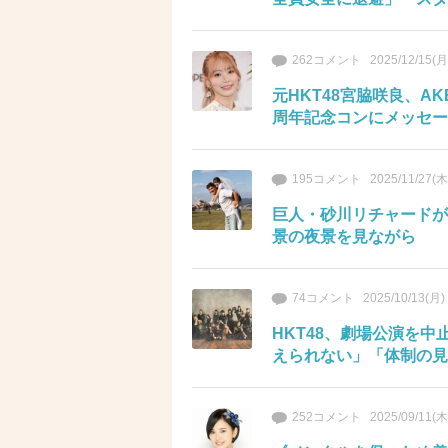
262コメント
2025/12/15(月
元HKT48宮脇咲良、A
周年記念コンにメッセージ 
195コメント
2025/11/27(木
巨人・砂川リチャードが
景の夜景を見ながら
74コメント
2025/10/13(月)
HKT48、劇場公演を
えられない」「体制の見
252コメント
2025/09/11(木