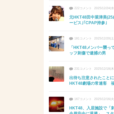
222コメント
2025/12/24(水
元HKT48田中菜津美(2
ービス｣｢CPAP持参｣
181コメント
2025/12/20(土
「HKT48メンバー襲
ッフ刺傷で逮捕の男
231コメント
2025/12/18(木
出待ち注意されたことに
HKT48劇場の常連客 
167コメント
2025/12/16(火
HKT48、入居施設で
全員安全に退避」 スタ