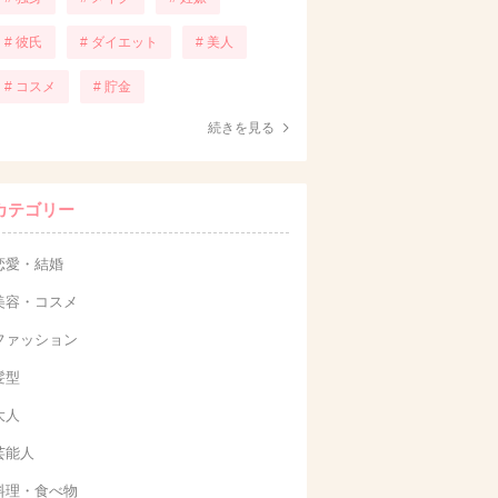
# 彼氏
# ダイエット
# 美人
# コスメ
# 貯金
続きを見る
カテゴリー
恋愛・結婚
美容・コスメ
ファッション
髪型
大人
芸能人
料理・食べ物