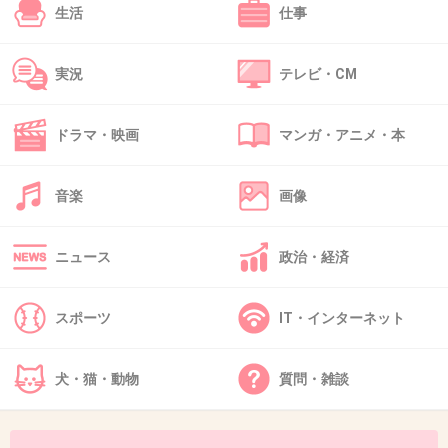
生活
仕事
AKBに新ユニット誕生…めちゃイケ期末テ
スト下位7人で結成した「BKA48」
実況
テレビ・CM
girlschannel.net
AKBに新ユニット誕生…めちゃイケ期末テスト下位7人で結成した
「BKA48」 めちゃイケから誕生「ＢＫＡ」始動！センターバカ・川栄李奈
ドラマ・映画
マンガ・アニメ・本
ら７人 ― スポニチ Sponichi Annex 芸能 「ＡＫＢ４８グループ臨時総会～
白黒つけようじゃないか！」の最終日が２８日、東京・日...
音楽
画像
+11
-2
ニュース
政治・経済
39. 匿名
2013/04/28(日) 21:48:18
あんまり可愛くない。
スポーツ
IT・インターネット
+13
-3
犬・猫・動物
質問・雑談
40. 匿名
2013/04/28(日) 21:48:53