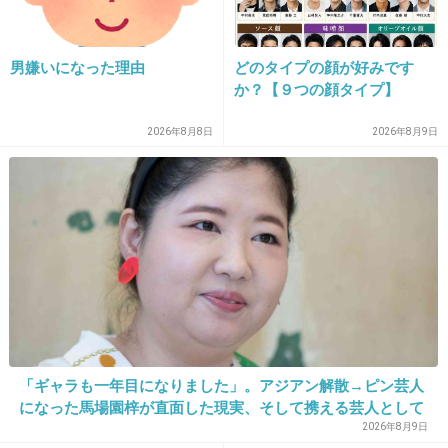
+71
-3
男嫌いになった理由
どのタイプの顔が好みです
か？【９つの顔タイプ】
18. 匿名
2013/04/28(日) 21:42:05
HKT売るための手法
2026年8月8日
2026年8月9日
+22
-2
19. 匿名
2013/04/28(日) 21:42:18
何したらこう言う立場になるの
+17
-2
「ギャラも一年目になりました」。アジアン解散→ピン芸人
になった馬場園梓が直面した現実、そして携える芸人として
20. 匿名
2013/04/28(日) 21:42:22
の矜持
2026年8月9日
秋元に気に入られたら何にでもなれるね