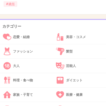
#就任
37. 匿名
2013/04/28(日) 21:47:54
渡辺麻友も解雇されろよ
モデルと遊んでファン裏切ったんだから
カテゴリー
AKB48渡辺麻友 読者モデル野嶋友博・鈴木
恋愛・結婚
美容・コスメ
勤とバレンタインデート発覚 : Gラボ
geinolabo.ldblog.jp
AKB48渡辺麻友 読者モデル野嶋友博・鈴木勤とバレンタインデート発覚 : G
ファッション
髪型
ラボGラボアイドル芸能ニュースまとめ全記事一覧リンク集アナグロあんて
なアンテナ速報ツイッターRSS当ブログについて記事検索< SKE48 矢神久美
彼氏との写メ・プリクラ流出AKBやアイドリン...
大人
芸能人
+14
-9
料理・食べ物
ダイエット
38. 匿名
2013/04/28(日) 21:48:03
家族・子育て
医療・健康
新ユニットも結成するみたいだし、全然いろいろやらせて
もらってるじゃん