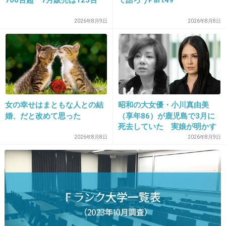
ないんだね
2026年8月9日
2026年8月8日
HKT48・指原莉乃、二股交際していた！第
二の元カレが週刊文春に告白
girlschannel.net
HKT48・指原莉乃、二股交際していた！第二の元カレが週刊文春に告白
+41
-1
女の幸せはまともな人との結
昭和の大女優・小川真由美
婚、だと改めて思った
（享年86）が鹿児島で3月に
死去していた 実娘が明かす
15. 匿名
2013/04/28(日) 21:41:31
「毒母」の素顔と空白の晩年
2026年8月8日
2026年8月9日
もういいよ。
+31
-2