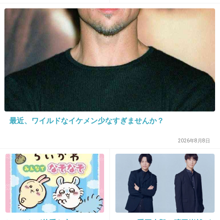
+52
-1
していない人は潤沢な資金で
悠々老後だと歪んでいるので
は？→様々な意見
23. 匿名
2013/04/28(日) 21:42:56
峯岸も柏木も指原も、全員絶好調ｗｗｗ
+33
-5
最近、ワイルドなイケメン少なすぎませんか？
24. 匿名
2013/04/28(日) 21:43:16
ますます調子に乗りそうじゃん
2026年8月8日
+26
-1
25. 匿名
2013/04/28(日) 21:43:31