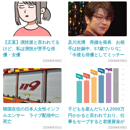
もう選挙なんかやめたらいいのに
+39
-2
【正直】演技派と言われてる
及川光博 再婚を発表 お相
21. 匿名
2013/04/28(日) 21:42:22
けど、私は演技が苦手な俳
手は妊娠中、57歳でパパに
ますますHKTが下品になるな
優・女優
「今後も俳優としてミッチー
として精進」
2026年8月8日
2026年8月8日
出典：fx-on.com
+38
-9
22. 匿名
2013/04/28(日) 21:42:52
韓国在住の日本人女性インフ
子どもを産んだら1人2000万
全員に枕営業のやり方と大切さを教えるの？
ルエンサー ライブ配信中に
円かかると言われており、仕
死亡
事もセーブすると老後資金が
あと、付き合ってるのがバレた時の対処法。
貯められない…一方、子育て
2026年8月5日
2026年8月8日