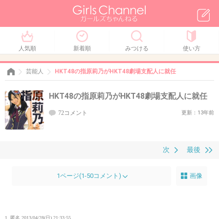
人気順
新着順
みつける
使い方
芸能人
HKT48の指原莉乃がHKT48劇場支配人に就任
HKT48の指原莉乃がHKT48劇場支配人に就任
72コメント
更新：13年前
次
最後
1ページ(1-50コメント)
画像
1. 匿名
2013/04/28(日) 21:33:55