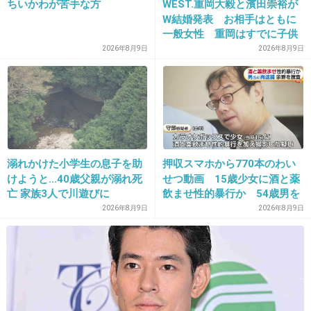
う ざ い
ちいかわが苦手な方
WEST.重岡大毅と濱田崇裕が
W結婚発表 お相手はともに
き え ろ
一般女性 重岡はすでに子供
+42
-3
も「尊い」
2026年8月9日
2026年8月9日
26. 匿名
2013/04/28(日) 21:43:37
絶対オカシイ
+33
-2
溺れかけた小学生の息子を助
押収スマホから770本のわい
けようと…40歳父親が溺れ死
せつ動画 15歳少女に酒と薬
亡 家族3人で川遊びに
飲ませ性的暴行か 54歳男を
再逮捕 「薬もありますよ」
2026年8月9日
2026年8月9日
27. 匿名
2013/04/28(日) 21:43:37
とSNSで誘い出し
もうファンのみなさん
これ以上踊らされないで。
こんな茶番劇に付き合うのはやめましょう( ´△