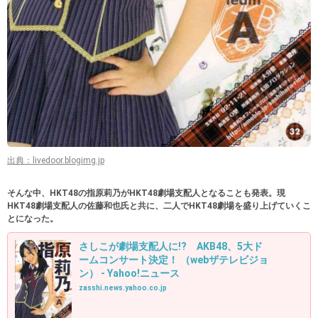
出典：livedoor.blogimg.jp
そんな中、HKT48の指原莉乃がHKT48劇場支配人となることも発表。現
HKT48劇場支配人の佐藤和也氏と共に、二人でHKT48劇場を盛り上げていくこ
とになった。
さしこが劇場支配人に!? AKB48、5大ド
ームコンサート決定！ （webザテレビジョ
ン） - Yahoo!ニュース
zasshi.news.yahoo.co.jp