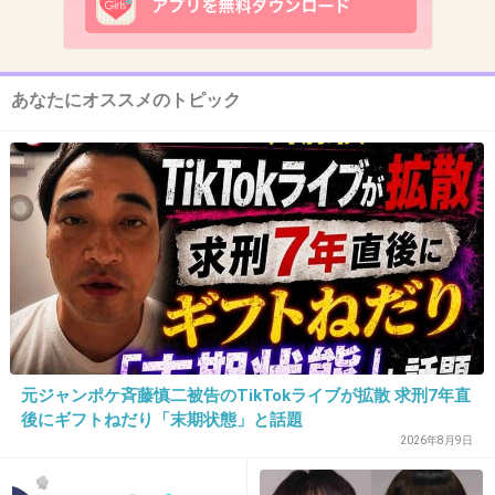
8. 匿名
2013/04/28(日) 21:39:29
どうせ話題性を狙っただけじゃないの
あなたにオススメのトピック
+33
-3
9. 匿名
2013/04/28(日) 21:40:08
つーか博多で仕事してんの？
+46
-4
元ジャンポケ斉藤慎二被告のTikTokライブが拡散 求刑7年直
10. 匿名
2013/04/28(日) 21:40:33
後にギフトねだり「末期状態」と話題
なんなんだよ。
2026年8月9日
不祥事おこしたもん勝ちだな