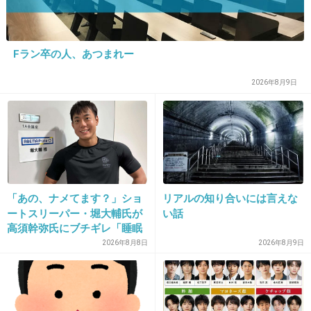
Fラン卒の人、あつまれー
16. 匿名
2013/04/28(日) 21:41:54
2026年8月9日
左遷されても仕事が沢山入ってくるね～！
何したらそんなに仕事貰えるの？
+43
-1
「あの、ナメてます？」ショ
リアルの知り合いには言えな
17. 匿名
2013/04/28(日) 21:41:59
ートスリーパー・堀大輔氏が
い話
なにもかもがおかしい…
高須幹弥氏にブチギレ「睡眠
不足の人＝キレやすい」SNS
2026年8月8日
2026年8月9日
で物議
前田敦子の主演女優賞といい…