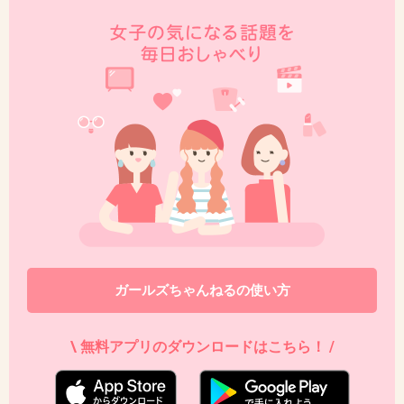
あっ!!
歌もダンスも下手なぶすだぁ♪
+21
-4
41. 匿名
2013/04/28(日) 21:50:30
指原の魅力がわからない
出典：www.officiallyjd.com
+43
-5
ガールズちゃんねるの使い方
\ 無料アプリのダウンロードはこちら！ /
42. 匿名
2013/04/28(日) 21:51:09
嫌われ者が成功するのがAKB