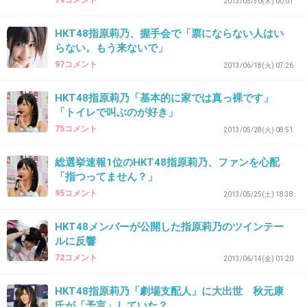
79コメント
2013/05/30(木) 00:01
AKB終了ﾏﾀﾞｧ?(・∀・ )っ/凵⌒☆ﾁﾝﾁﾝ
HKT48指原莉乃、握手会で「票にならない人はい
+21
-3
らない。もう来ないで」
97コメント
2013/06/18(火) 07:26
HKT48指原莉乃「基本的に家では真っ裸です」
33. 匿名
2013/04/28(日) 21:46:49
「トイレで叫ぶのが好き」
アイドルって夢を与える仕事でしょ??
75コメント
2013/05/28(火) 08:51
この人たち見てると…
絶望しか見えない。
総選挙速報1位のHKT48指原莉乃、ファンを心配
「指つってません？」
頑張ってるひとがいるだろうに
95コメント
2013/05/25(土) 18:38
+18
-1
HKT48メンバーが公開した指原莉乃のツインテー
ルに反響
72コメント
2013/06/14(金) 01:20
34. 匿名
2013/04/28(日) 21:46:55
指原莉乃とか終わってる
HKT48指原莉乃「劇場支配人」に大出世 秋元康
氏が「予言」していた？