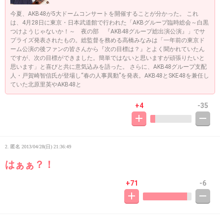
今夏、AKB48が5大ドームコンサートを開催することが分かった。 これ
は、4月28日に東京・日本武道館で行われた「AKBグループ臨時総会～白黒
つけようじゃないか！～ 夜の部 『AKB48グループ総出演公演』」でサ
プライズ発表されたもの。総監督を務める高橋みなみは「一年前の東京ド
ーム公演の後ファンの皆さんから『次の目標は？』とよく聞かれていたん
ですが、次の目標ができました。簡単ではないと思いますが頑張りたいと
思います」と喜びと共に意気込みを語った。 さらに、AKB48グループ支配
人・戸賀崎智信氏が登場し“春の人事異動”を発表。AKB48とSKE48を兼任し
ていた北原里英やAKB48と
+4
-35
2. 匿名
2013/04/28(日) 21:36:49
はぁぁ？！
+71
-6