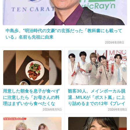
｀)
+27
-3
中島歩、“明治時代の文豪”の玄孫だった「教科書にも載って
いる」名前も先祖に由来
28. 匿名
2013/04/28(日) 21:43:50
2026年8月8日
いまいち何の意味があるのかわからない
+8
-1
29. 匿名
2013/04/28(日) 21:45:06
用意した朝食を息子が食べず
観客30人、メインボーカル脱
図々しい馬鹿
に注意したら「お母さんの料
退…M!LKが「ポスト嵐」に上
理はまずいから食べたくな
り詰めるまでの12年《ブレイ
+21
-1
い」と…「まずいなら食べな
ク秘話》
2026年8月9日
2026年8月8日
くていい。今後は自分で食事
を用意しなさい。お金は渡
す」と言った話が議論に