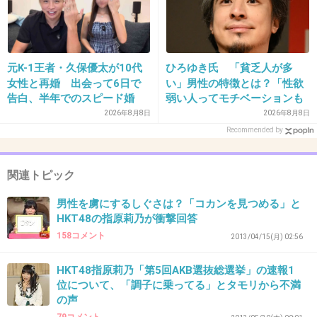
30. 匿名
2013/04/28(日) 21:45:07
下品なアイドルになる方法を伝授するんですね
元K-1王者・久保優太が10代
ひろゆき氏 「貧乏人が多
出典：akb48topic.com
女性と再婚 出会って6日で
い」男性の特徴とは？「性欲
+26
-3
告白、半年でのスピード婚
弱い人ってモチベーションも
低いので貧乏人多い」
2026年8月8日
2026年8月8日
Recommended by
31. 匿名
2013/04/28(日) 21:45:56
関連トピック
AKBはスキャンダルや不祥事起こして目だった
もん勝ちだね
男性を虜にするしぐさは？「コカンを見つめる」と
マジメに努力してる人がかわいそう
HKT48の指原莉乃が衝撃回答
158コメント
2013/04/15(月) 02:56
+24
-2
HKT48指原莉乃「第5回AKB選抜総選挙」の速報1
位について、「調子に乗ってる」とタモリから不満
の声
32. 匿名
2013/04/28(日) 21:46:28