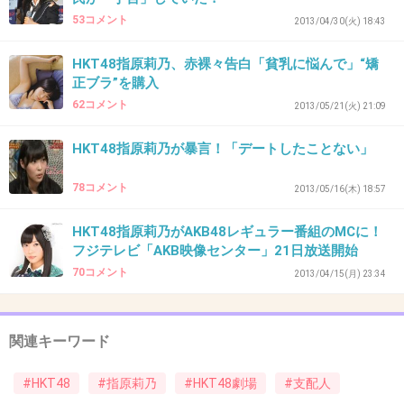
53コメント
2013/04/30(火) 18:43
出典：www.officiallyjd.com
HKT48指原莉乃、赤裸々告白「貧乳に悩んで」“矯
+22
-2
正ブラ”を購入
62コメント
2013/05/21(火) 21:09
35. 匿名
2013/04/28(日) 21:46:57
HKT48指原莉乃が暴言！「デートしたことない」
どうせ名ばかりでしょ
78コメント
2013/05/16(木) 18:57
+13
-2
HKT48指原莉乃がAKB48レギュラー番組のMCに！
フジテレビ「AKB映像センター」21日放送開始
70コメント
2013/04/15(月) 23:34
36. 匿名
2013/04/28(日) 21:47:25
なぜに？
関連キーワード
+9
-2
#HKT48
#指原莉乃
#HKT48劇場
#支配人