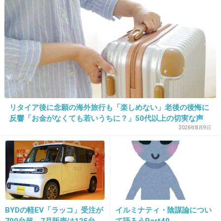
別”のリアル
総監督～
助けてあげて～
+62
-5
13. 匿名
2013/04/28(日) 21:41:20
一人だけAKBの中に混じってテレビ出演してる
リタイア後に念願の海外旅行も「楽しめない」老後の後悔に
んだからHKTにいる意味ないよね
反響「お金がなくても若いうちに？」50代以上の切実な声
2026年8月9日
全く反省してない
+71
-5
14. 匿名
2013/04/28(日) 21:41:29
BYDの軽EV「ラッコ」受注が
イルミナティ・陰謀論につい
結局スキャンダル発覚しようが何しようが関係
700台超 7月販売は125台
て語ろうPart49