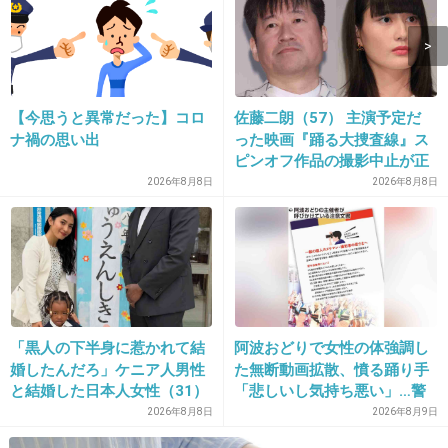
結局仕事増えていい思いしてるだけじゃん、
+83
-6
【今思うと異常だった】コロ
佐藤二朗（57） 主演予定だ
ナ禍の思い出
った映画『踊る大捜査線』ス
11. 匿名
2013/04/28(日) 21:40:57
ピンオフ作品の撮影中止が正
式に決定
2026年8月8日
2026年8月8日
HKTへの異動とは何だったのか
+44
-3
12. 匿名
2013/04/28(日) 21:41:08
「黒人の下半身に惹かれて結
阿波おどりで女性の体強調し
スキャンダルが結局
婚したんだろ」ケニア人男性
た無断動画拡散、憤る踊り手
プラスになってムカつく！
と結婚した日本人女性（31）
「悲しいし気持ち悪い」…警
真面目にやってる人は
に“誹謗中傷”殺到…本人が語
察への相談も検討
2026年8月8日
2026年8月9日
る、日本で感じる“外国人差
報われないとか…