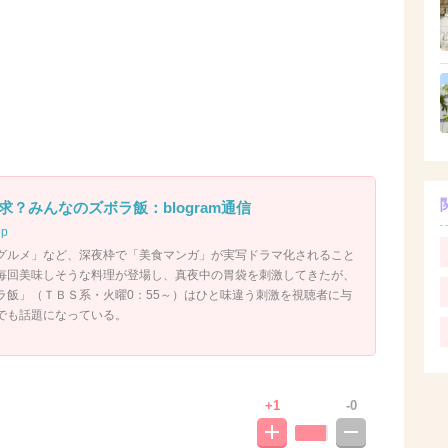
？みんなのズボラ飯：blogram通信
jp
グルメ」など、深夜枠で「美食マンガ」が実写ドラマ化されること
毎回美味しそうな料理が登場し、真夜中の胃袋を刺激してきたが、
ラ飯」（ＴＢＳ系・火曜0：55～）はひと味違う刺激を視聴者に与
でも話題になっている。
+1
-0