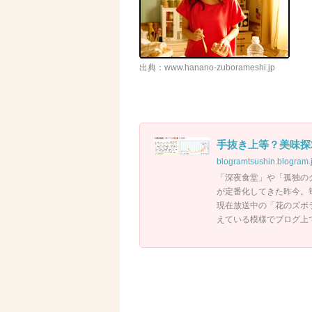
出典：www.hanano-zuborameshi.jp
手抜き上等？美味探求
blogramtsushin.blogram.
「深夜食堂」や「孤独の
が定番化してきた昨今。
現在放送中の「花のズボ
えている模様でブログ上