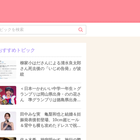
おすすめトピック
柳家小はださんによる清水良太郎
さん死去後の「いじめ告発」が波
紋
＜日本一かわいい中学一年生＞グ
ランプリは岡山県出身・のの花さ
ん 準グランプリは徳島県出身...
田中みな実 亀梨和也と結婚＆妊
娠発表後初登場、10cm超ヒール
＆背中も横も攻めたドレスで祝...
佐々木希 持病明かす 旅行の際