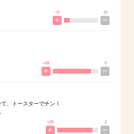
+2
-11
+28
-5
せて、トースターでチン！
。
+20
-3