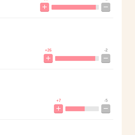
+26
-2
+7
-5