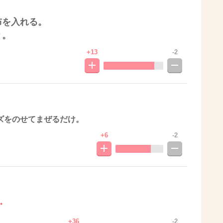
布を入れる。
り。
+13
-2
ズをのせてまぜるだけ。
+6
-2
・
+36
-2