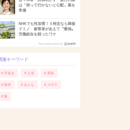
は「持って行かないと心配」薬を
常備
NHKでも性加害！Ｘ特定なら降板
ドミノ 被害者があえて〝最強〟
労働組合を頼ったワケ
Recommended by
関連キーワード
# 手抜き
# 上等
# 美味
# 探求
# みんな
# ズボラ
# 飯