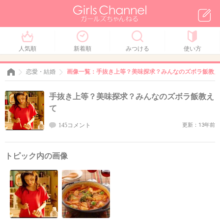
人気順
新着順
みつける
使い方
恋愛・結婚
画像一覧：手抜き上等？美味探求？みんなのズボラ飯教え
手抜き上等？美味探求？みんなのズボラ飯教え
て
145コメント
更新：13年前
トピック内の画像