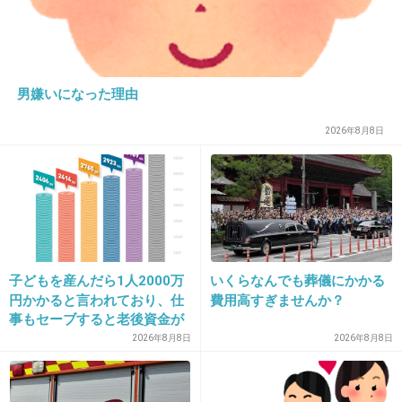
ないことで双方が合意
girlschannel.net
赤西仁ジャニーズ事務所退社…契約更新しないことで双方が合意 赤西仁ジ
ャニーズ退社…契約更新しないことで双方が合意 （サンケイスポーツ） -
Yahoo!ニュース歌手、赤西仁（２９）が２月末日で所属していたジャニー
男嫌いになった理由
ズ事務所を退所していたことが１日、分かった。...
2026年8月8日
+215
-10
14. 匿名
2014/03/26(水) 16:03:10
ジャニーズの面白いルール一覧を作ってほしい
(笑)
子どもを産んだら1人2000万
いくらなんでも葬儀にかかる
円かかると言われており、仕
費用高すぎませんか？
+226
-5
事もセーブすると老後資金が
貯められない…一方、子育て
2026年8月8日
2026年8月8日
していない人は潤沢な資金で
悠々老後だと歪んでいるので
15. 匿名
2014/03/26(水) 16:03:31
は？→様々な意見