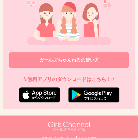
いからな。なんのトラウマかは知らないけど
+79
-19
39. 匿名
2014/03/26(水) 16:18:36
V6の坂本さんが怖くて逆に敬語使ってた
ガールズちゃんねるの使い方
んだよね、確か。当時の流行りでテロテロ
シャツにセカンドバッグでリーゼントだから。
\ 無料アプリのダウンロードはこちら！ /
それで、ミュージカルで歌ってたから
とんだギャップだと思う。
中居くんもそんな感じだったそうだし。
+82
-4