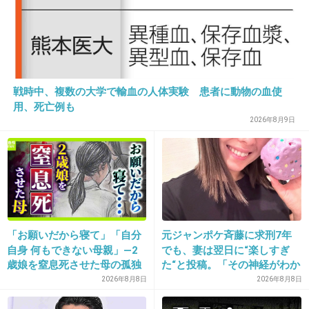
22. 匿名
2014/03/26(水) 16:05:24
優しいおじさんは少年の性で遊びません
+139
-19
戦時中、複数の大学で輸血の人体実験 患者に動物の血使
用、死亡例も
23. 匿名
2014/03/26(水) 16:05:25
2026年8月9日
おーのくん自分のことワシっていうの！？じじ
いｗ
+132
-32
「お願いだから寝て」「自分
元ジャンポケ斉藤に求刑7年
自身 何もできない母親」―2
でも、妻は翌日に“楽しすぎ
24. 匿名
2014/03/26(水) 16:05:26
歳娘を窒息死させた母の孤独
た“と投稿。「その神経がわか
社長にいきなりタメ口って難しいよね
「娘は『ママどうして』と」
らん」と騒然
2026年8月8日
2026年8月8日
限界の年子ワンオペ育児 法
+91
-0