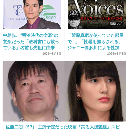
廷での懺悔と声なきSOS
25. 匿名
2014/03/26(水) 16:05:46
今のメリー副社長と飯島女史の内部争いも、本
中島歩、“明治時代の文豪”の
「近藤真彦が使っていた部屋
当はジャニーさんも嫌なんだろうね
玄孫だった「教科書にも載っ
で…」「性器を握らされる」
ジャニーさんにもしものことがあったら不安だ
ている」名前も先祖に由来
ジャニー喜多川による性加
害、語り始めた被害者たち
2026年8月8日
2026年8月8日
わ
《徹底取材の裏側》
ジャニーさんだからこそ、世間も親しみを持っ
てたし、上手くやれてたのに、今のあの２派の
争いは好きじゃない
+199
-7
27. 匿名
2014/03/26(水) 16:07:47
佐藤二朗（57） 主演予定だった映画『踊る大捜査線』スピ
ジャニーさんお気に入りの吾郎ちゃん、光一、