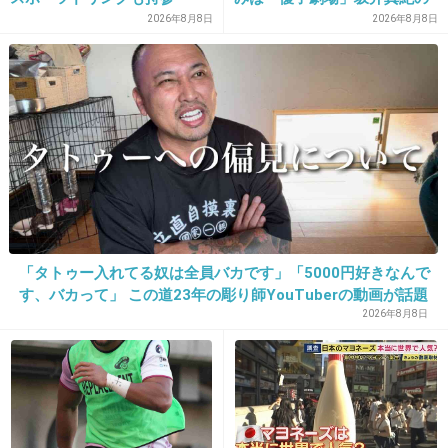
“猟奇的演技” が救いの神にな
2026年8月8日
2026年8月8日
+200
-14
るか
19. 匿名
2014/03/26(水) 16:04:49
ジャニーさんコンサート見に行ったときに
大抵入れて貰えなくて「ここの警備はちゃんと
してる」って言うらしい
若干拗ねてるみたいだけどｗ
+223
-5
「タトゥー入れてる奴は全員バカです」「5000円好きなんで
す、バカって」 この道23年の彫り師YouTuberの動画が話題
2026年8月8日
20. 匿名
2014/03/26(水) 16:04:54
5さん