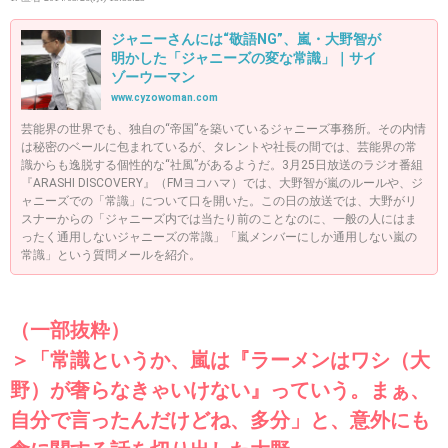
ジャニーさんには“敬語NG”、嵐・大野智が
明かした「ジャニーズの変な常識」｜サイ
ゾーウーマン
www.cyzowoman.com
芸能界の世界でも、独自の“帝国”を築いているジャニーズ事務所。その内情
は秘密のベールに包まれているが、タレントや社長の間では、芸能界の常
識からも逸脱する個性的な“社風”があるようだ。3月25日放送のラジオ番組
『ARASHI DISCOVERY』（FMヨコハマ）では、大野智が嵐のルールや、ジ
ャニーズでの「常識」について口を開いた。この日の放送では、大野がリ
スナーからの「ジャニーズ内では当たり前のことなのに、一般の人にはま
ったく通用しないジャニーズの常識」「嵐メンバーにしか通用しない嵐の
常識」という質問メールを紹介。
（一部抜粋）
＞「常識というか、嵐は『ラーメンはワシ（大
野）が奢らなきゃいけない』っていう。まぁ、
自分で言ったんだけどね、多分」と、意外にも