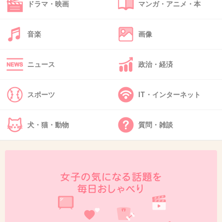
ドラマ・映画
マンガ・アニメ・本
音楽
画像
36. 匿名
2014/03/26(水) 16:16:42
キモい
ホモジジイ
ニュース
政治・経済
+23
-50
スポーツ
IT・インターネット
37. 匿名
2014/03/26(水) 16:16:53
犬・猫・動物
質問・雑談
YOUも掘られてみたい？
+25
-51
38. 匿名
2014/03/26(水) 16:17:55
どうやら社長は女の女性器を憎悪しているらし