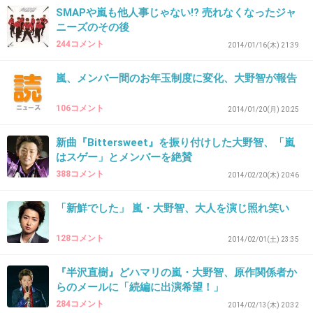
SMAPや嵐も他人事じゃない!? 売れなくなったジャ
ニーズのその後
244コメント
30. 匿名
2014/03/26(水) 16:10:58
2014/01/16(木) 21:39
20さん
嵐、メンバー間のお年玉制度に変化、大野智が報告
ジャニーさんは、日系二世のアメリカ人だそう
106コメント
です。
2014/01/20(月) 20:25
第二次世界大戦の時に収容所で苦労したとか。
新曲『Bittersweet』を振り付けした大野智、「嵐
GHQの通訳として日本にきたみたいです。
はスゲー」とメンバーを絶賛
Wikipediaの情報です。
388コメント
2014/02/20(木) 20:46
+134
-3
「新鮮でした」 嵐・大野智、大人を演じ照れ笑い
128コメント
2014/02/01(土) 23:35
31. 匿名
2014/03/26(水) 16:12:51
『半沢直樹』どハマリの嵐・大野智、原作関係者か
＞その後のラジオでも「ラーメンといえば、僕
らのメールに「続編に出演希望！」
なんですわ」と、会計金額に対する不満を口に
284コメント
2014/02/13(木) 20:32