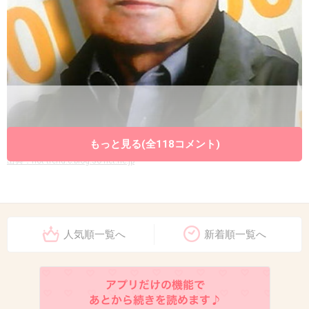
もっと見る(全118コメント)
出典：hot-trend.c.blog.so-net.ne.jp
+281
-3
人気順一覧へ
新着順一覧へ
9. 匿名
2014/03/26(水) 16:01:55
YOUも踊っちゃいなよ