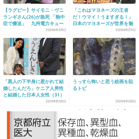
えっ！ ジャニーさんは日本人じゃないんです
か？ えっ、何人？
【ラグビー】サイモニ・ヴニ
「これはマヨネーズの王者
ランギさん(26)が急死 「熱中
だ！ウマイ！うますぎる！」
+109
-7
症で搬送」 九州電力キュー
日本のマヨネーズが世界を魅
デンヴォルテクスで練習中
了 「ソース類」の輸出額が
2026年8月8日
2026年8月9日
過去最高を更新 人気の裏に
は卵黄のコク
21. 匿名
2014/03/26(水) 16:05:14
こいつが叩かれないのはおかしい
最高裁にセクハラしたと認定されたのに
セクハラといえば柔らかいが詳細読めば完全に性暴行の域だしな
仮に秋元がＡＫＢメンバーにセクハラやってた
「黒人の下半身に惹かれて結
うっすら怖いと思う絵画を貼
と最高裁に認定されれば
婚したんだろ」ケニア人男性
るトピ
がるちゃん民は怒り狂うだろう
と結婚した日本人女性（31）
まあ、がるちゃん民の男女平等意識などその程度ってことだね
に“誹謗中傷”殺到…本人が語
2026年8月8日
2026年8月8日
男が男にやるセクハラはいいが
男が女にやるセクハラは許せない
る、日本で感じる“外国人差
別”のリアル
+43
-88