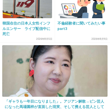
ジャニー喜多川は気持ちだけでも若くいたいの
かも。
アイドルを扱ってるんだし
韓国在住の日本人女性インフ
不倫経験者に聞いてみたい事
ルエンサー ライブ配信中に
part3
+122
-9
死亡
2026年8月5日
2026年8月9日
16. 匿名
2014/03/26(水) 16:03:53
逆に気使う
「ギャラも一年目になりました」。アジアン解散→ピン芸人
+57
-7
になった馬場園梓が直面した現実、そして携える芸人として