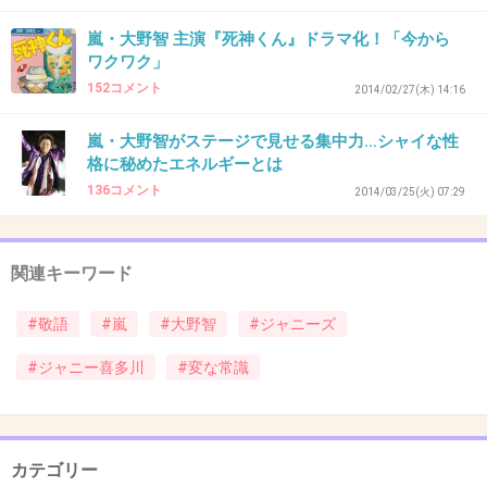
していた大野だが、その暗黙のルールは大野が
嵐・大野智 主演『死神くん』ドラマ化！「今から
不在の時にも活用されるそう。
ワクワク」
152コメント
2014/02/27(木) 14:16
え、大野くんがいないときも！？
嵐・大野智がステージで見せる集中力…シャイな性
+109
-3
格に秘めたエネルギーとは
136コメント
2014/03/25(火) 07:29
32. 匿名
2014/03/26(水) 16:13:34
関連キーワード
少年たちにいいオジサン像語らせといて
裏ではいろいろ悪事を隠蔽してきたんだろうなぁ。
#敬語
#嵐
#大野智
#ジャニーズ
ジャニーズ事務所の顧問弁護士は法廷では最強の不良弁護士だって話もあるし
な。
キラキラした夢の裏っ側はあんまり知りたくないけどね
#ジャニー喜多川
#変な常識
+42
-60
カテゴリー