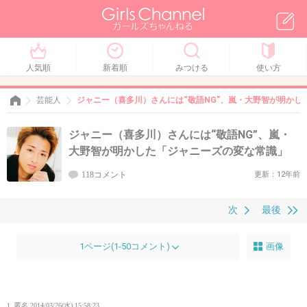
人気順
新着順
みつける
使い方
芸能人
ジャニー（喜多川）さんには“敬語NG”、嵐・大野智が明かし
ジャニー（喜多川）さんには“敬語NG”、嵐・
大野智が明かした「ジャニーズの変な常識」
118コメント
更新：12年前
次
最後
1ページ(1-50コメント)
画像
1. 匿名
2014/03/26(水) 15:58:23