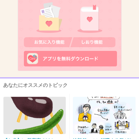
+209
-4
10. 匿名
2014/03/26(水) 16:02:04
ジャニーさん面白い
+203
-8
11. 匿名
2014/03/26(水) 16:02:16
あなたにオススメのトピック
ジャニーさんは変な噂もあるけど、いい意味で
壁がなく、偉ぶらない面倒見がいいおじさんら
しいね
今でも現場を仕切ったり、オーディションの様
子 陰からチェックしてるっていうし、なんか
すごい人だなぁと思う