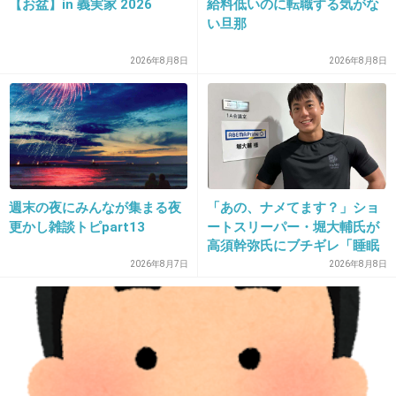
【お盆】in 義実家 2026
給料低いのに転職する気がな
だからこそ余計 赤西がむかつく
い旦那
+444
-14
2026年8月8日
2026年8月8日
12. 匿名
2014/03/26(水) 16:02:29
敬語はイヤと言われると余計に気を遣うだろう
な
週末の夜にみんなが集まる夜
「あの、ナメてます？」ショ
+129
-1
更かし雑談トピpart13
ートスリーパー・堀大輔氏が
高須幹弥氏にブチギレ「睡眠
不足の人＝キレやすい」SNS
2026年8月7日
2026年8月8日
で物議
13. 匿名
2014/03/26(水) 16:02:48
そのわりに礼儀は厳しいよね。
だから赤西はクビになったんでしょ
赤西仁ジャニーズ事務所退社…契約更新し