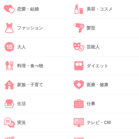
33. 匿名
2014/03/26(水) 16:14:10
恋愛・結婚
美容・コスメ
ジャニーさんはアメリカ生まれの日本人だよ
ー！
ファッション
髪型
+67
-3
大人
芸能人
34. 匿名
2014/03/26(水) 16:14:11
料理・食べ物
ダイエット
すごいザックリ説明すると
フレンドリーセクハラホモお爺さん
家族・子育て
医療・健康
+109
-22
生活
仕事
35. 匿名
2014/03/26(水) 16:14:30
実況
テレビ・CM
未だにジャニーに掘られて苦しんでる人がたくさんいるっていうのに
+29
-54