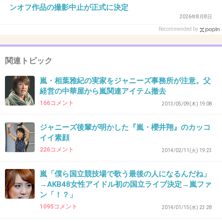
ンオフ作品の撮影中止が正式に決定
タッキーの結婚をいつかは許してあげるんだろ
2026年8月8日
うか？(^_^;)
Recommended by
+98
-14
関連トピック
嵐・相葉雅紀の実家をジャニーズ事務所が注意。父
28. 匿名
2014/03/26(水) 16:09:12
経営の中華屋から嵐関連アイテム撤去
166コメント
ジャニオタばかりのここで、一般論言っても仕方ないよ
2013/05/09(木) 19:08
+9
-50
ジャニーズ後輩が明かした『嵐・櫻井翔』のカッコ
イイ素顔
226コメント
2014/02/11(火) 19:23
29. 匿名
2014/03/26(水) 16:10:49
嵐「僕ら国立競技場で歌う最後の人になるんだね」
見る目はあると思う。SMAP嵐TOKIOなど個性
→AKB48女性アイドル初の国立ライブ決定→嵐ファ
豊かなメンバーを人気物にしたんだから
ン「！？」
1095コメント
2014/01/15(水) 23:28
+164
-10