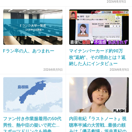
の矜持
2026年8月9日
17. 匿名
2014/03/26(水) 16:04:02
ジャニーさんよくない噂も多いけど、こういう
話聞くと優しいおじさんっていうイメージなん
だよな（笑）
Fラン卒の人、あつまれー
マイナンバーカード約90万
+211
-6
枚“返納”、その理由とは？返
納した人にインタビュー
2026年8月9日
2026年8月9日
18. 匿名
2014/03/26(水) 16:04:10
面白い人材も育つけど、一般常識のないヤツも
多いような…
出典：livedoor.blogimg.jp
ファン付き作業服着用の50代
内田有紀『ラストノート』視
男性、熱中症の疑いで死亡…
聴率半減の大苦戦…最後の頼
スポーツドリンクも持参
みは「優子劇場」坂井真紀の