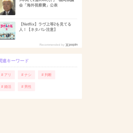
会「海外視察費」公表
【Netflix】ラヴ上等2を見てる
人！【ネタバレ注意】
Recommended by
関連キーワード
# アリ
# ナシ
# 判断
# 婚活
# 男性