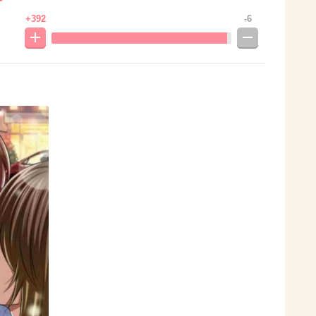
+392
-6