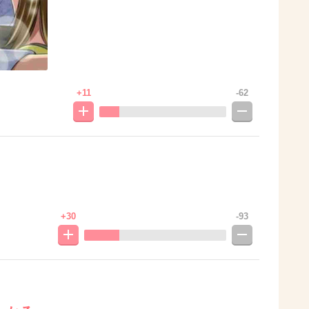
+11
-62
+30
-93