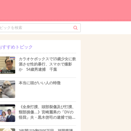
おすすめトピック
カラオケボックスで15歳少女に飲
酒させ性的暴行、スマホで撮影
か 54歳男逮捕 千葉
本当に頭がいい人の特徴
《全身打撲、頭部裂傷及び打撲、
頸部損傷…》宮崎麗果の「DVの
怪我」夫・黒木啓司の逮捕で始...
3年間で2億6500万円 福岡県議