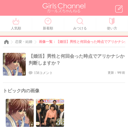
人気順
新着順
みつける
使い方
恋愛・結婚
画像一覧：【婚活】男性と何回会った時点でアリかナシか
【婚活】男性と何回会った時点でアリかナシか
判断しますか？
158コメント
更新：9年前
トピック内の画像