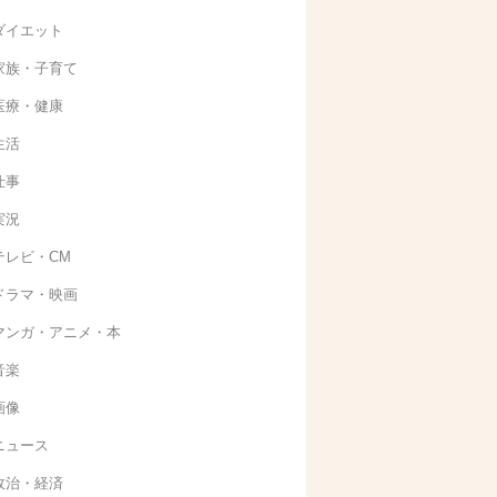
ダイエット
家族・子育て
医療・健康
生活
仕事
実況
テレビ・CM
ドラマ・映画
マンガ・アニメ・本
音楽
画像
ニュース
政治・経済