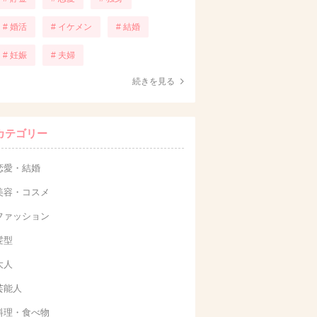
# 婚活
# イケメン
# 結婚
# 妊娠
# 夫婦
続きを見る
カテゴリー
恋愛・結婚
美容・コスメ
ファッション
髪型
大人
芸能人
料理・食べ物