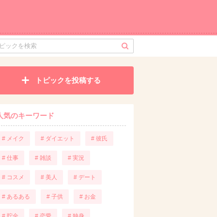
トピックを投稿する
人気のキーワード
# メイク
# ダイエット
# 彼氏
# 仕事
# 雑談
# 実況
# コスメ
# 美人
# デート
# あるある
# 子供
# お金
# 貯金
# 恋愛
# 独身