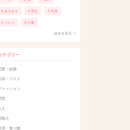
# あるある
# 実況
# 夫婦
# コスメ
# 仕事
続きを見る
カテゴリー
恋愛・結婚
美容・コスメ
ファッション
髪型
大人
芸能人
料理・食べ物