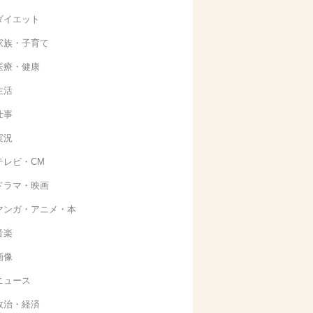
ダイエット
家族・子育て
医療・健康
生活
仕事
実況
テレビ・CM
ドラマ・映画
マンガ・アニメ・本
音楽
画像
ニュース
政治・経済