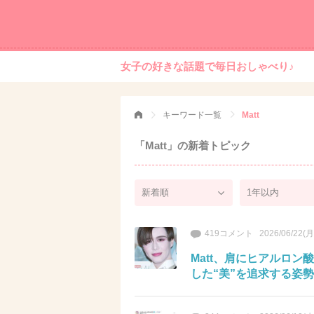
女子の好きな話題で毎日おしゃべり♪
キーワード一覧
Matt
「Matt」の新着トピック
419コメント
2026/06/22(月
Matt、肩にヒアルロ
した“美”を追求する姿勢