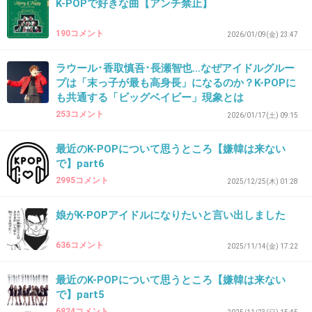
K-POPで好きな曲【アンチ禁止】
190コメント
2026/01/09(金) 23:47
ラウール･香取慎吾･長瀬智也…なぜアイドルグルー
プは「末っ子が最も高身長」になるのか？K-POPに
も共通する「ビッグベイビー」現象とは
253コメント
2026/01/17(土) 09:15
最近のK-POPについて思うところ【嫌韓は来ない
で】part6
2995コメント
2025/12/25(木) 01:28
娘がK-POPアイドルになりたいと言い出しました
636コメント
2025/11/14(金) 17:22
最近のK-POPについて思うところ【嫌韓は来ない
で】part5
6824コメント