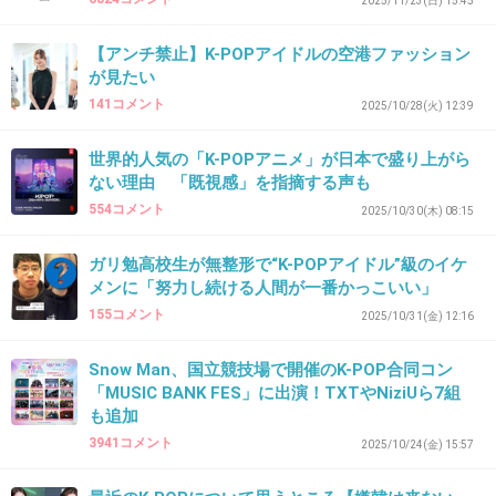
2025/11/23(日) 15:45
【アンチ禁止】K-POPアイドルの空港ファッション
が見たい
141コメント
2025/10/28(火) 12:39
世界的人気の「K-POPアニメ」が日本で盛り上がら
ない理由 「既視感」を指摘する声も
554コメント
2025/10/30(木) 08:15
ガリ勉高校生が無整形で“K-POPアイドル”級のイケ
メンに「努力し続ける人間が一番かっこいい」
155コメント
2025/10/31(金) 12:16
Snow Man、国立競技場で開催のK-POP合同コン
「MUSIC BANK FES」に出演！TXTやNiziUら7組
も追加
3941コメント
2025/10/24(金) 15:57