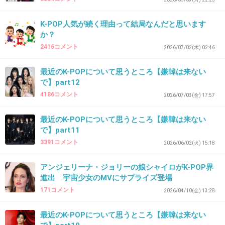
K-POP人気が続く理由って結局なんだと思います
か？
2416コメント
2026/07/02(木) 02:46
最近のK-POPについて思うところ【嫌韓は来ない
で】part12
4186コメント
2026/07/03(金) 17:57
最近のK-POPについて思うところ【嫌韓は来ない
で】part11
3391コメント
2026/06/02(火) 15:18
アンジェリーナ・ジョリーの娘シャイロがK-POP界
進出 宇宙少女のMVにサプライズ登場
171コメント
2026/04/10(金) 13:28
最近のK-POPについて思うところ【嫌韓は来ない