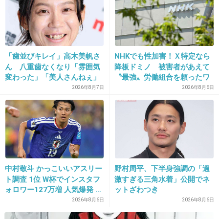
ダメ！絶対！！
+18
-8
「歯並びキレイ」高木美帆さ
NHKでも性加害！Ｘ特定なら
17. 匿名
2014/01/29(水) 13:52:25
ん 八重歯なくなり「雰囲気
降板ドミノ 被害者があえて
キキってアニメでは１３歳ぐらいだったかな？
変わった」「美人さんねぇ」
〝最強〟労働組合を頼ったワ
「歯列矯正してるんや」
ケ
2026年8月7日
2026年8月6日
もっと子どもなイメージなんだけど、実写の女
の子ってちょっとキキ役にしては年とってな
い？？
+24
-2
中村敬斗 かっこいいアスリー
野村周平、下半身強調の「過
ト調査 1位 W杯でインスタフ
激すぎる三角水着」公開でネ
18. 匿名
2014/01/29(水) 13:52:34
ォロワー127万増 人気爆発 …
ットざわつき
あ〜もうダメダメ！
2位 高橋藍 3位 大谷翔平
2026年8月6日
2026年8月6日
人間がやると、どうしても生臭くなるから見る