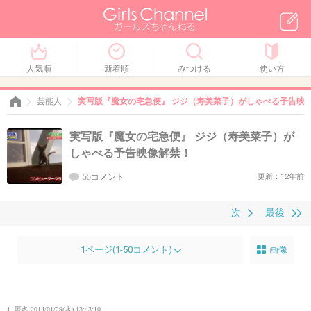
人気順
新着順
みつける
使い方
芸能人
実写版『魔女の宅急便』 ジジ（寿美菜子）がしゃべる予告映
実写版『魔女の宅急便』 ジジ（寿美菜子）が
しゃべる予告映像解禁！
55コメント
更新：12年前
次
最後
1ページ(1-50コメント)
画像
1. 匿名
2014/01/29(水) 13:43:10