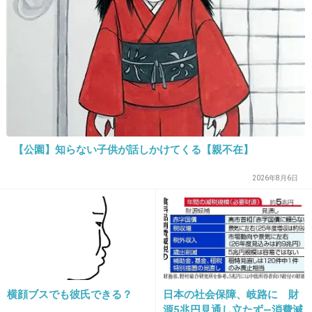
気になれない
+23
-2
19. 匿名
2014/01/29(水) 13:52:40
そもそも、実写で猫が喋るっていう事自体違和
感あるんじゃないの？
【公園】知らない子供が話しかけてくる【親不在】
+19
-0
2026年8月6日
20. 匿名
2014/01/29(水) 13:52:52
魔女なのに海のシーンが思いっきり日本でがっ
かり
横顔ブスでも彼氏できる？
日本の社会保障、岐路に 財
+43
-0
源5兆円見通し立たず―消費減