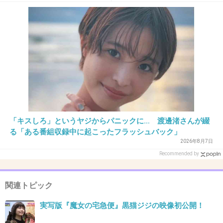
さんには見えない」「分から
+8
-1
なかった」
31. 匿名
2014/01/29(水) 13:59:48
恥ずかしくて、むずむずする感じ
+4
-3
「キスしろ」というヤジからパニックに… 渡邊渚さんが綴
32. 匿名
2014/01/29(水) 14:00:45
る「ある番組収録中に起こったフラッシュバック」
2026年8月7日
早く打ち切りにすればいいのに
Recommended by
+5
-3
関連トピック
33. 匿名
2014/01/29(水) 14:02:04
実写版『魔女の宅急便』黒猫ジジの映像初公開！
何この安っぽさｗ