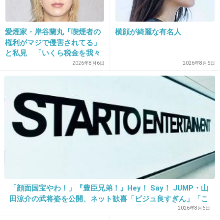
25. 匿名
2014/01/29(水) 13:54:52
ＣＧらしいけどＣＧっぽく見えないね
愛煙家・岸谷蘭丸「喫煙者の
横顔が綺麗な有名人
権利がマジで侵害されてる」
+29
-12
と私見 「いくら税金を我々
が払ってるんだと」
2026年8月6日
2026年8月6日
26. 匿名
2014/01/29(水) 13:54:59
なんかこっちが照れる{(-_-)}
+8
-2
27. 匿名
2014/01/29(水) 13:55:35
これじゃない感ｗ
「顔面国宝やわ！」『豊臣兄弟！』Hey！ Say！ JUMP・山
田涼介の武将姿を公開、ネット歓喜「ビジュ良すぎん」「こ
+12
-2
んな美しい秀次は初めて」
2026年8月6日