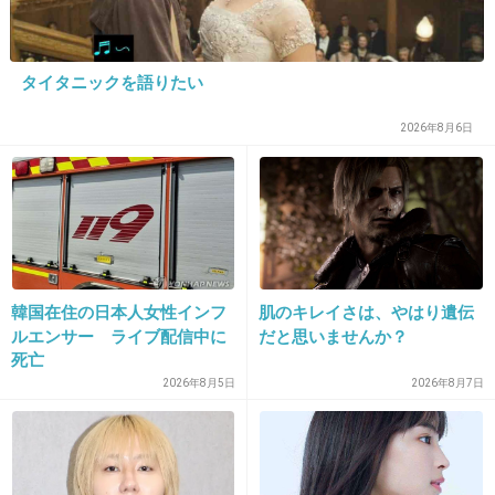
23. 匿名
2014/01/29(水) 13:53:50
え…なんか違う…
タイタニックを語りたい
+4
-2
2026年8月6日
24. 匿名
2014/01/29(水) 13:54:07
いやぁ、でもジブリのアニメ版知らなければ結
構悪くないような気もする。
韓国在住の日本人女性インフ
肌のキレイさは、やはり遺伝
まあジブリのアニメ版見たことない人あんまり
ルエンサー ライブ配信中に
だと思いませんか？
いないだろうけど。
死亡
2026年8月5日
2026年8月7日
+14
-2