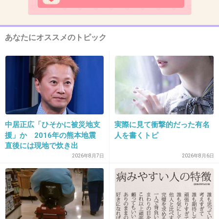
あなたにオススメのトピック
13. 匿名
2014/01/29(水) 13:51:18
ジブリの実写って魅力感じないなぁ。
あの世界観ってジブリアニメならではだよね。
見たいと思わない・・・。
中居正広「ひそかに被災地支
実際に見て衝撃的だった有名
援」か 2016年の熊本地震
人を書くトピ
+35
-10
直後には現地で炊き出
し “誰にも知られなくて良
2026年8月7日
2026年8月6日
い”と、むしろ強まる福祉活
動への思い
14. 匿名
2014/01/29(水) 13:51:27
9
あ、キキじゃなくてジジだった。