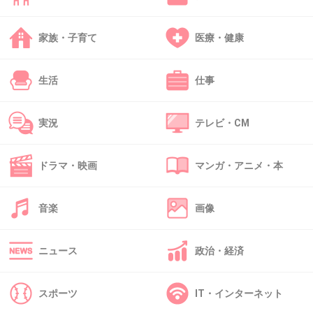
+13
-2
家族・子育て
医療・健康
42. 匿名
2014/01/29(水) 15:01:17
生活
仕事
まだジブリの実写化だと思ってる人いるの！？
いい加減、その批判は頓珍漢ですよw
実況
テレビ・CM
+18
-2
ドラマ・映画
マンガ・アニメ・本
43. 匿名
2014/01/29(水) 15:11:28
音楽
画像
けいおんの声優さん？
+10
-2
ニュース
政治・経済
スポーツ
IT・インターネット
44. 匿名
2014/01/29(水) 15:18:21