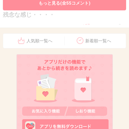
もっと見る(全55コメント)
10. 匿名
2014/01/29(水) 13:50:03
残念な感じ・・・・
+17
-2
人気順一覧へ
新着順一覧へ
11. 匿名
2014/01/29(水) 13:50:43
絶対見る！
+7
-19
12. 匿名
2014/01/29(水) 13:50:45
やっぱジブリ版のがいいなぁ
出典：www.officiallyjd.com
+124
-1