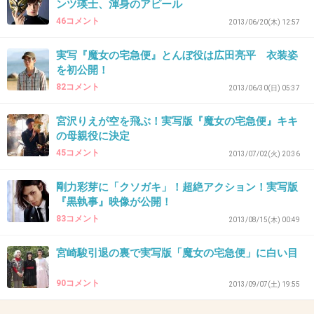
+19
-10
ンツ瑛士、渾身のアピール
46コメント
2013/06/20(木) 12:57
実写『魔女の宅急便』とんぼ役は広田亮平 衣装姿
37. 匿名
2014/01/29(水) 14:06:27
を初公開！
黒執事の映画みたいに予告だけで全てがネタバ
82コメント
2013/06/30(日) 05:37
レになってそうな予告ｗ
宮沢りえが空を飛ぶ！実写版『魔女の宅急便』キキ
+14
-1
の母親役に決定
45コメント
2013/07/02(火) 20:36
剛力彩芽に「クソガキ」！超絶アクション！実写版
38. 匿名
2014/01/29(水) 14:08:46
『黒執事』映像が公開！
制作から公開までがやけに早いイメージ・・
83コメント
2013/08/15(木) 00:49
ハダカのミナコといい、こういう映画はなんか怖い・・
宮崎駿引退の裏で実写版「魔女の宅急便」に白い目
+6
-2
90コメント
2013/09/07(土) 19:55