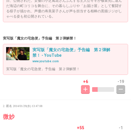
日、公開された。女優の小芝風花さんふんする主人公キキが修業先に選ん
だ海辺の町コリコを舞台に、その暮らしぶりや「お届け屋」として奮闘す
る様子が描かれ、声優の寿美菜子さんが声を担当する相棒の黒猫ジジがし
ゃべる姿も初公開されている。
実写版「魔女の宅急便」予告編 第２弾解禁！
実写版「魔女の宅急便」予告編 第２弾解
禁！ - YouTube
www.youtube.com
実写版「魔女の宅急便」予告編 第２弾解禁！
+6
-19
2. 匿名
2014/01/29(水) 13:47:08
微妙
+55
-1