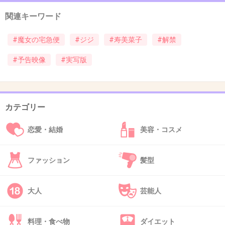
39. 匿名
2014/01/29(水) 14:11:15
関連キーワード
ソースがまさかの捏造ブログだった件・・・
+3
-0
#魔女の宅急便
#ジジ
#寿美菜子
#解禁
#予告映像
#実写版
40. 匿名
2014/01/29(水) 14:26:01
舞台が日本って事がどうしても受け入れられな
カテゴリー
い
恋愛・結婚
美容・コスメ
+16
-1
ファッション
髪型
41. 匿名
2014/01/29(水) 14:39:46
勘違いかもしれないけど、アニメの実写化では
大人
芸能人
ないよね
料理・食べ物
ダイエット