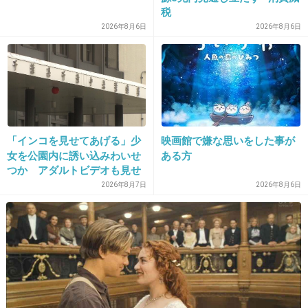
税
2026年8月6日
2026年8月6日
21. 匿名
2014/01/29(水) 13:53:16
あまり見たいと思えない。
+8
-2
「インコを見せてあげる」少
映画館で嫌な思いをした事が
22. 匿名
2014/01/29(水) 13:53:41
女を公園内に誘い込みわいせ
ある方
つか アダルトビデオも見せ
なんだかな
「どのような顔をするのか性
2026年8月7日
2026年8月6日
残念だけど、日本が舞台ということが違和感の
的な興味湧いた」75歳男を逮
捕
はじまりかな
魔女って日本のものじゃないからな~
+40
-0