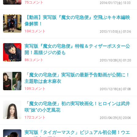
75コメント
2014/01/17(金) 13:33
+10
-2
【動画】実写版『魔女の宅急便』空飛ぶキキ本編映
像解禁！
104コメント
2013/11/30(土) 01:36
35. 匿名
2014/01/29(水) 14:03:25
やっぱり
実写版『魔女の宅急便』特報＆ティザーポスター公
開！黒猫ジジの姿も
ジジの声は
86コメント
2013/10/28(月) 01:20
佐久間レイさん！
「魔女の宅急便」実写版の最新予告動画が公開に！
+17
-0
主題歌は倉木麻衣
109コメント
2013/12/18(水) 07:08
36. 匿名
2014/01/29(水) 14:05:02
「魔女の宅急便」初の実写映画化！ヒロインは武井
咲“妹”の小芝風花
関係ないけど、実写のキキを見慣れてきた自分が怖い
172コメント
2013/04/29(月) 20:04
出典：up.gc-img.net
実写版「タイガーマスク」ビジュアル初公開！ウエ