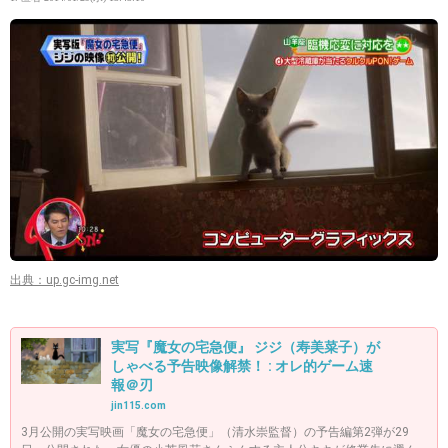
出典：up.gc-img.net
実写『魔女の宅急便』 ジジ（寿美菜子）が
しゃべる予告映像解禁！ : オレ的ゲーム速
報＠刃
jin115.com
3月公開の実写映画「魔女の宅急便」（清水崇監督）の予告編第2弾が29