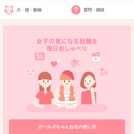
コレじゃない感半端ない
犬・猫・動物
質問・雑談
+5
-1
45. 匿名
2014/01/29(水) 15:20:54
43
そうそう
あとタイバニのブルーローズとか、この前までのプリキュ
アで青い髪の子やってた人。
+10
-3
46. 匿名
2014/01/29(水) 15:22:01
へったくそ
+6
-2
ガールズちゃんねるの使い方