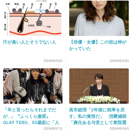
28. 匿名
2014/01/29(水) 13:55:54
話は面白そうだけどね。
映画としてのクオリティーが低そう。
+6
-2
汗が臭い人とそうでない人
【俳優・女優】この役は神が
かっていた
2026年8月6日
2026年8月6日
29. 匿名
2014/01/29(水) 13:58:10
可愛らしさがなくて老けて見える
+4
-2
「年と言ったらそれまでだ
高市総理「2年後に税率を戻
30. 匿名
2014/01/29(水) 13:58:16
が…」〝ふっくら激変〟
す。私の覚悟だ」 消費減税
ジジ、見た目だけは可愛いから期待してたんだけどダメだ
GLAY TERU、55歳姿に「人
「責任ある与党として衆院選
わ
として好きすぎる」「TERU
公約に掲げ理解賜った」
2026年8月7日
2026年8月6日