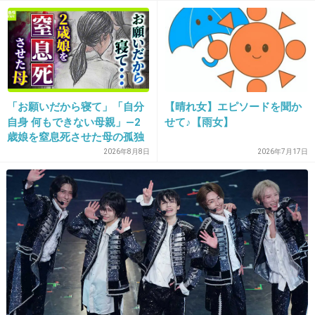
る、日本で感じる“外国人差
で物議
+133
-4
別”のリアル
27. 匿名
2013/12/12(木) 21:25:55
素直に応援してあげればいいのにと思います。
「お願いだから寝て」「自分
【晴れ女】エピソードを聞か
石田純一は本当に気を遣ってホテルに行ってるみたいだし....
何故そんなに人の悪口を言うか理解できない(ｰ ｰ;)
自身 何もできない母親」―2
せて♪【雨女】
何かされた訳でもないのに....
歳娘を窒息死させた母の孤独
「娘は『ママどうして』と」
2026年8月8日
2026年7月17日
+33
-75
限界の年子ワンオペ育児 法
廷での懺悔と声なきSOS
28. 匿名
2013/12/12(木) 21:26:21
別居しても、子供は病院に保存してある石田の
遺伝子さえあれば出来るしね(´･_･`)
生まれたって、従姉妹のりえちゃんが大切に育
ててくれるし...