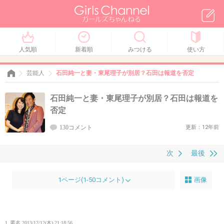
人気順
新着順
みつける
使い方
芸能人
石田純一と妻・東尾理子が別居？石田は報道を否定
石田純一と妻・東尾理子が別居？石田は報道を
否定
130コメント
更新：12年前
次
最後
1ページ(1-50コメント)
画像
1. 匿名
2013/12/12(木) 21:18:56