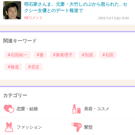
明石家さんま、元妻・大竹しのぶから怒られた…セ
予定通り。
クシー女優とのデート報道で
+43
-0
68コメント
2013/12/11(水) 15:45
関連キーワード
41. 匿名
2013/12/12(木) 21:30:02
石田純一は笑っとけばいいと思ってそう
#石田純一
#妻
#東尾理子
#別居
#石田
あざといよね、あのジジイ
#報道
#否定
+73
-4
カテゴリー
42. 匿名
2013/12/12(木) 21:30:11
恋愛・結婚
美容・コスメ
別居と聞いてこれほど驚きがない夫婦も珍しい
(笑)
ファッション
髪型
+109
-1