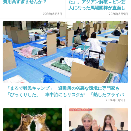
病気再発してるはず。
費用高すぎませんか？
た」。アジアン解散→ピン芸
人になった馬場園梓が直面し
今までもそうやって、何人も捨ててきてるじゃ
た現実、そして携える芸人と
2026年8月8日
2026年8月9日
ん、
しての矜持
+212
-12
22. 匿名
2013/12/12(木) 21:24:01
二人目欲しいとか言ってたのに…
東尾理子、２人目妊娠への悩みを告白「ゆ
っくりしてられる年でもないし」
「まるで難民キャンプ」 避難所の劣悪な環境に専門家も
girlschannel.net
「びっくりした」 車中泊にもリスクが 「熱したフライパ
東尾理子、２人目妊娠への悩みを告白「ゆっくりしてられる年でもない
ンに飛び込むようなもの」
2026年8月9日
し」 （一部抜粋） 最近、卒乳はいつになるのかと、考えるようになった
私。 何故かと言うと、理汰郎のおっぱい依存が強くなってきたから… この
まま行くと、どのタイミングでおっぱいが終る...
+43
-3