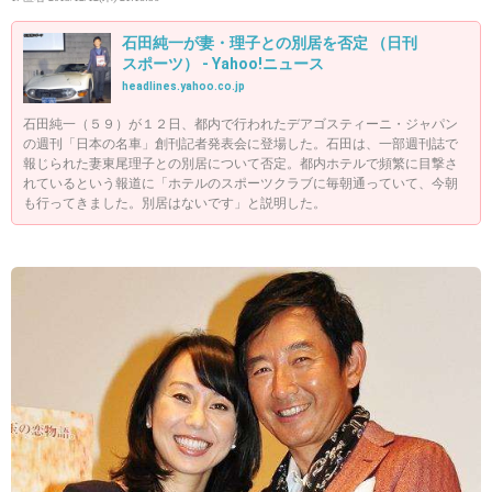
石田純一が妻・理子との別居を否定 （日刊
スポーツ） - Yahoo!ニュース
headlines.yahoo.co.jp
石田純一（５９）が１２日、都内で行われたデアゴスティーニ・ジャパン
の週刊「日本の名車」創刊記者発表会に登場した。石田は、一部週刊誌で
報じられた妻東尾理子との別居について否定。都内ホテルで頻繁に目撃さ
れているという報道に「ホテルのスポーツクラブに毎朝通っていて、今朝
も行ってきました。別居はないです」と説明した。