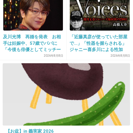
+59
-3
18. 匿名
2013/12/12(木) 21:23:20
及川光博 再婚を発表 お相
「近藤真彦が使っていた部屋
この二人は本当に胡散臭いし大嫌い！
手は妊娠中、57歳でパパに
で…」「性器を握らされる」
家族ネタでテレビ出てほしくない！プライベー
「今後も俳優としてミッチー
ジャニー喜多川による性加
ト切り売りして、よっぽどお金ないのか…と思
として精進」
害、語り始めた被害者たち
2026年8月8日
2026年8月8日
《徹底取材の裏側》
ってしまう。
登場人物も多すぎ…
+298
-7
19. 匿名
2013/12/12(木) 21:23:25
芸能人ってこうやって否定しておいてあっさり
離婚するよね(笑)
【お盆】in 義実家 2026