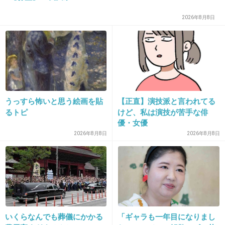
+192
-4
2026年8月8日
20. 匿名
2013/12/12(木) 21:23:28
ブログ見た限りだと別居したくなる純一の気持
ちがわかるわ…
うっすら怖いと思う絵画を貼
【正直】演技派と言われてる
部屋汚い、料理下手、子育てはいとこ？にまか
るトピ
けど、私は演技が苦手な俳
せっぱなし
優・女優
2026年8月8日
2026年8月8日
+363
-8
21. 匿名
2013/12/12(木) 21:23:30
だって、不倫は文化の人だよ。
子供産んだ奥さんに、もう飽きてるはずだよ。
いくらなんでも葬儀にかかる
「ギャラも一年目になりまし