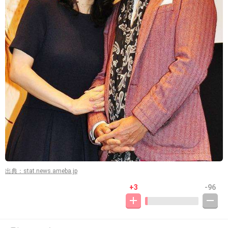
出典：stat.news.ameba.jp
+3
-96