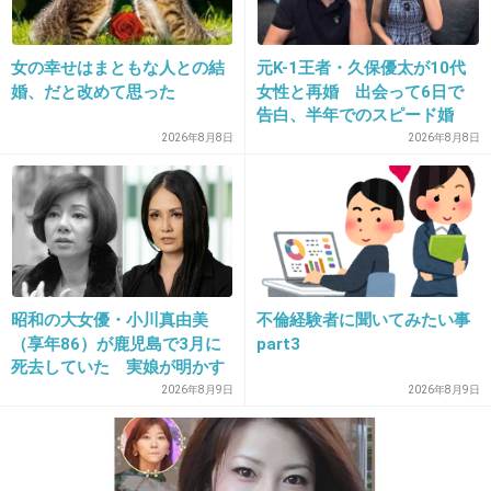
女の幸せはまともな人との結
元K-1王者・久保優太が10代
23. 匿名
2013/12/12(木) 21:24:47
婚、だと改めて思った
女性と再婚 出会って6日で
石田純一は奥さんに子供ができるといつも次の
告白、半年でのスピード婚
2026年8月8日
2026年8月8日
女に行くよね
+259
-6
24. 匿名
2013/12/12(木) 21:25:05
理子、顔しわしわ。ふけすぎ。
昭和の大女優・小川真由美
不倫経験者に聞いてみたい事
（享年86）が鹿児島で3月に
part3
+269
-9
死去していた 実娘が明かす
「毒母」の素顔と空白の晩年
2026年8月9日
2026年8月9日
25. 匿名
2013/12/12(木) 21:25:46