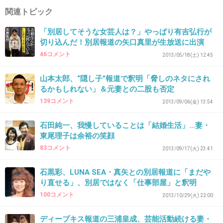
関連トピック
石田純一も節操無しでどうかと思うけど、ネタ
「別居してそうな女芸人は？」やっぱり有吉弘行が
作ってはヒロイン演じる嫁の方が胡散臭い。
切り込んだ！別居報道の矢口真里が生放送に出演
旦那もようやく目が覚めたんじゃない？
46コメント
2013/05/18(土) 12:45
+245
-5
山本太郎、“隠し子”報道で釈明「脅しのネタにされ
るかもしれない」＆元妻との二股も否定
139コメント
2013/09/06(金) 13:54
37. 匿名
2013/12/12(木) 21:28:26
石田純一、我慢していることは「結婚生活」…妻・
いとこのりえちゃんとか言う人が常に家にいる
東尾理子は余裕の笑顔
よね。
83コメント
2013/09/17(火) 23:41
石田純一からしたら自宅なのに落ち着けないだ
石黒彩、LUNA SEA・真矢との別居報道に「まだや
ろうと思う…。
り直せる」、別居ではなく「仕事部屋」と釈明
100コメント
2013/10/29(火) 22:00
出典：stat.ameba.jp
ディーブキス報道の三浦皇成、芸能活動続ける妻・