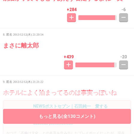
+284
-6
8. 匿名
2013/12/12(木) 21:20:54
まさに離太郎
+439
-20
9. 匿名
2013/12/12(木) 21:21:22
ホテルによく泊まってるのは事実っぽいね
NEWSポストセブン｜石田純一 愛する
妻・東尾理子を気遣うあまりホテル暮らし
もっと見る(全130コメント)
か
www.news-postseven.com
かつて「不倫は文化」との名言を生み出したプレイボーイだったが、現在