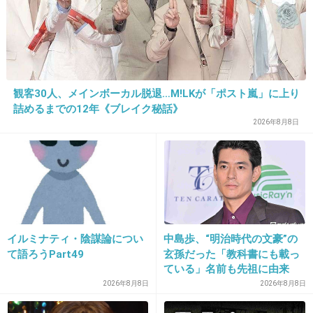
観客30人、メインボーカル脱退…M!LKが「ポスト嵐」に上り
詰めるまでの12年《ブレイク秘話》
16. 匿名
2013/12/12(木) 21:23:16
2026年8月8日
意地でも離婚しなさそう。
+149
-7
17. 匿名
2013/12/12(木) 21:23:18
イルミナティ・陰謀論につい
中島歩、“明治時代の文豪”の
ネタ？
て語ろうPart49
玄孫だった「教科書にも載っ
ている」名前も先祖に由来
2026年8月8日
2026年8月8日
ど～でもいいけどね。