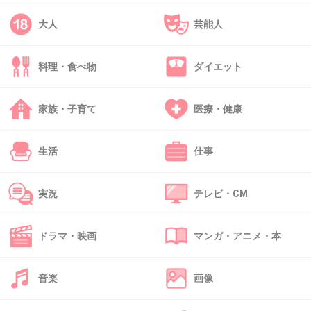
大人
芸能人
43. 匿名
2013/12/12(木) 21:31:10
料理・食べ物
ダイエット
石田純一も年取ったし、理子の後に別の女がで
きるとは思えないけどな～
家族・子育て
医療・健康
+92
-7
生活
仕事
44. 匿名
2013/12/12(木) 21:31:16
実況
テレビ・CM
このおっさんいつも足くさそうだなって思う
+59
-4
ドラマ・映画
マンガ・アニメ・本
音楽
画像
45. 匿名
2013/12/12(木) 21:32:00