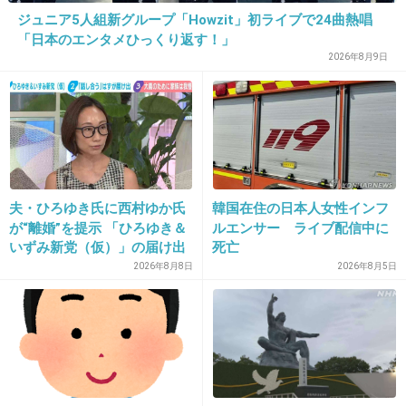
+187
-8
ジュニア5人組新グループ「Howzit」初ライブで24曲熱唱
「日本のエンタメひっくり返す！」
2026年8月9日
29. 匿名
2013/12/12(木) 21:26:36
似合わない夫婦。
+64
-1
夫・ひろゆき氏に西村ゆか氏
韓国在住の日本人女性インフ
が“離婚”を提示 「ひろゆき＆
ルエンサー ライブ配信中に
30. 匿名
2013/12/12(木) 21:26:43
いずみ新党（仮）」の届け出
死亡
不倫は文化だから驚かない。
を知らされず激怒「信頼関係
2026年8月8日
2026年8月5日
が保てない状態で夫婦を続け
+60
-2
るのは無理」
31. 匿名
2013/12/12(木) 21:26:49