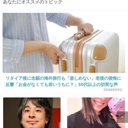
あなたにオススメのトピック
もんなあ
別居してても不思議ではない
+350
-5
12. 匿名
2013/12/12(木) 21:22:06
どちらでもいいかな
+114
-6
リタイア後に念願の海外旅行も「楽しめない」老後の後悔に
反響「お金がなくても若いうちに？」50代以上の切実な声
2026年8月9日
13. 匿名
2013/12/12(木) 21:22:16
あら、そうなの？
っというのが率直な意見です