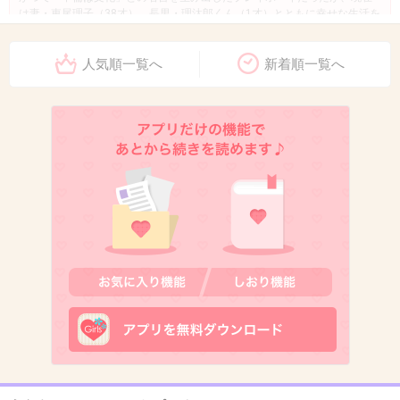
は妻・東尾理子（38才）、長男・理汰郎くん（1才）とともに幸せな生活を
送っていると思われている石田純一（59才）。しかし、その石田が自宅と
は違う場所で頻繁に目撃されているのだ。
人気順一覧へ
新着順一覧へ
+135
-5
10. 匿名
2013/12/12(木) 21:21:31
なんかしっくりこない夫婦…
打算はひしひしと感じるが愛情をちっとも感じ
ない
+356
-9
11. 匿名
2013/12/12(木) 21:21:54
子供生まれてから旦那ほったらかしな感じある