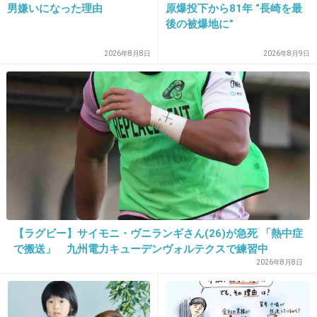
理子は今でも長谷川理恵に対抗意識持ってそう
男嫌いになった理由
原爆投下から81年 “長崎を最
後の被爆地に”
だから、
長谷川理恵が結婚してるうちは絶対に離婚はし
2026年8月8日
2026年8月9日
ないんじゃない？
+168
-2
32. 匿名
2013/12/12(木) 21:27:27
石田純一、嫌い
+61
-14
【ラグビー】サイモニ・ヴニランギさん(26)が急死 「熱中症
で搬送」 九州電力キューデンヴォルテクスで練習中
2026年8月8日
33. 匿名
2013/12/12(木) 21:27:30
驚けへんなw