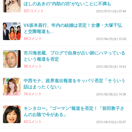
+303
-4
ほしのあきの“内助の功”がないことに不満も
221コメント
2013/01/31(木) 07:48
V6坂本昌行、年内の結婚は否定！女優・大塚千弘
38. 匿名
2013/12/12(木) 21:28:33
と交際報道も…
不倫したときから石田さんのこと大嫌いです。
44コメント
2013/04/25(木) 15:00
テレビ出るな
市川海老蔵、ブログで自身が占い師にハマっている
+55
-7
という報道を否定
36コメント
2013/04/25(木) 14:42
中西モナ、政界進出報道をキッパリ否定「そういう
39. 匿名
2013/12/12(木) 21:29:07
話はまったくない」
いい歳したおっさんが情けないwwwww
74コメント
2013/05/05(日) 14:09
+45
-4
キンタロー。“ゴーマン”報道を否定！「前田敦子さ
んのお陰で今がある」
42コメント
2013/04/30(火) 02:07
40. 匿名
2013/12/12(木) 21:29:17