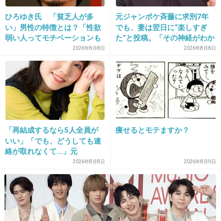
特に興味なし
ひろゆき氏 「貧乏人が多
元ジャンポケ斉藤に求刑7年
+224
-8
い」男性の特徴とは？「性欲
でも、妻は翌日に“楽しすぎ
弱い人ってモチベーションも
た“と投稿。「その神経がわか
低いので貧乏人多い」
らん」と騒然
2026年8月8日
2026年8月8日
14. 匿名
2013/12/12(木) 21:22:43
もしホントに別居してたら引くわ…
石田純一のこと子種としか思ってないみたい…
+281
-8
「再結成するなら5人全員が
痩せるとモテますか？
いい」「でも、どうしても連
絡が取れなくて…」元
15. 匿名
2013/12/12(木) 21:23:05
ZONE・MIZUHO（38）が明
2026年8月8日
2026年8月9日
火のない所に煙は立たないって言うからね
かす「19年ぶりに芸能界復
帰」した本当の理由
+140
-8