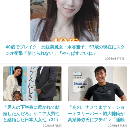
お坊ちゃま育ちの石田純一とガサツな理子では
生活が合わないと思う。
理子のブログ、昔見てたけどホントにガサツだ
よ(;´･ω･)
+262
-6
40歳でブレイク 元祖美魔女・水谷雅子、57歳の現在にスタ
ジオ衝撃「信じられない」「やっぱすごいね」
2026年8月9日
26. 匿名
2013/12/12(木) 21:25:48
私生活切り売りしか能がない芸NO人の常套手段
w
来年につなげようと必死に話題作り乙
演技も下手なトレンディ俳優w需要無いから消
えて
「黒人の下半身に惹かれて結
「あの、ナメてます？」ショ
婚したんだろ」ケニア人男性
ートスリーパー・堀大輔氏が
育児放棄の三流プロ( )ゴルファーの嫁と一緒に
と結婚した日本人女性（31）
高須幹弥氏にブチギレ「睡眠
跡形もなく消えて下さい
に“誹謗中傷”殺到…本人が語
不足の人＝キレやすい」SNS
2026年8月8日
2026年8月8日