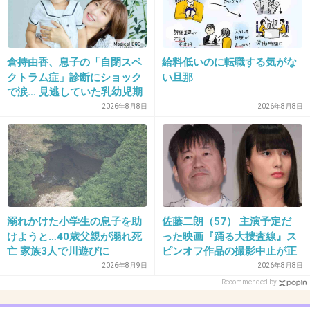
+32
-6
倉持由香、息子の「自閉スペ
給料低いのに転職する気がな
34. 匿名
2013/12/12(木) 21:27:39
クトラム症」診断にショック
い旦那
私の方が勝ち組
で涙… 見逃していた乳幼児期
のサインとは
2026年8月8日
2026年8月8日
+33
-5
35. 匿名
2013/12/12(木) 21:27:41
棒読みの大根役者！見てて笑っちゃうよ
溺れかけた小学生の息子を助
佐藤二朗（57） 主演予定だ
+63
-3
けようと…40歳父親が溺れ死
った映画『踊る大捜査線』ス
亡 家族3人で川遊びに
ピンオフ作品の撮影中止が正
式に決定
2026年8月9日
2026年8月8日
36. 匿名
2013/12/12(木) 21:28:05
Recommended by
東尾理子が大嫌い！