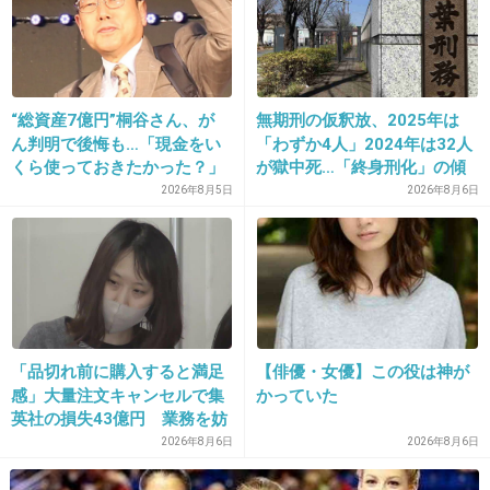
9. 匿名
2013/02/03(日) 17:41:07
フジの社員と結婚したし、これからも平井理央
は安泰でしょ？
“総資産7億円”桐谷さん、が
無期刑の仮釈放、2025年は
ん判明で後悔も…「現金をい
「わずか4人」2024年は32人
くら使っておきたかった？」
が獄中死…「終身刑化」の傾
出典：t0.gstatic.com
にまさかの回答
向続く
2026年8月5日
2026年8月6日
+39
-3
10. 匿名
2013/02/03(日) 17:41:24
「品切れ前に購入すると満足
【俳優・女優】この役は神が
女子アナドロドロしすぎ!
感」大量注文キャンセルで集
かっていた
英社の損失43億円 業務を妨
+28
-0
害した疑いで32歳女を逮捕
2026年8月6日
2026年8月6日