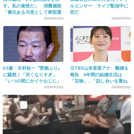
平井理央応援する
す。私の覚悟だ」 消費減税
ルエンサー ライブ配信中に
「責任ある与党として衆院選
死亡
+16
-3
公約に掲げ理解賜った」
2026年8月6日
2026年8月5日
23. 匿名
2013/02/03(日) 17:45:13
そういえば、中野って中居と付き合ってたよね
ｗｗｗ
63歳・木村祐一〝変貌ぶり〟
元TBS山本里菜アナ、離婚を
に騒然！「渋くなりすぎ」
報告 4年間の結婚生活は
「いつの間にかイケおじに」
「宝物」…「話し合いを重ね
の声
た結果」決断
出典：unknown001.up.d.seesaa.net
2026年8月6日
2026年8月6日
+52
-4
24. 匿名
2013/02/03(日) 17:45:39
もうシンガポールでのんびり暮らしてください