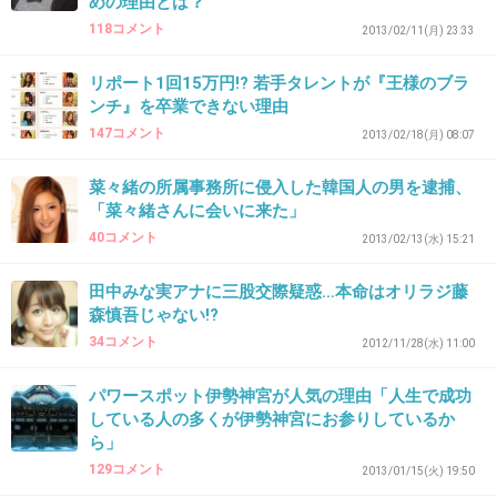
めの理由とは？
との噂ですｗ
118コメント
2013/02/11(月) 23:33
+14
-4
リポート1回15万円!? 若手タレントが『王様のブラ
ンチ』を卒業できない理由
147コメント
2013/02/18(月) 08:07
31. 匿名
2013/02/03(日) 17:52:02
菜々緒の所属事務所に侵入した韓国人の男を逮捕、
平井は媚を売るタイプ
「菜々緒さんに会いに来た」
40コメント
2013/02/13(水) 15:21
田中みな実アナに三股交際疑惑…本命はオリラジ藤
出典：livedoor.blogimg.jp
森慎吾じゃない!?
+60
-1
34コメント
2012/11/28(水) 11:00
パワースポット伊勢神宮が人気の理由「人生で成功
している人の多くが伊勢神宮にお参りしているか
32. 匿名
2013/02/03(日) 17:52:26
ら」
女子アナの世界は恐いよね…図太くなかったら
129コメント
2013/01/15(火) 19:50