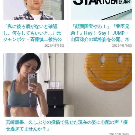
26. 匿名
2013/02/03(日) 17:47:20
旦那遊び人だよなー。平井が奪ったのではなく
「私に後ろ盾がないと確認
「顔面国宝やわ！」『豊臣兄
し、何をしてもいいと…」元
弟！』Hey！ Say！ JUMP・
旦那の気持ちが変わったんだろ。優香とも付き
ジャンポケ・斉藤慎二被告公
山田涼介の武将姿を公開、ネ
合ってたしwでもドロドロとか記事鵜呑みにし
判で被害者女性証言
ット歓喜「ビジュ良すぎん」
2026年8月6日
2026年8月6日
すぎじゃんみんなw単に仲良くないだけだろ
「こんな美しい秀次は初め
て」
+26
-3
27. 匿名
2013/02/03(日) 17:50:27
どちらも嫌いですｗｗｗ
+24
-1
宮崎麗果、久しぶりの投稿で見せた現在の姿に心配の声「痩
せ過ぎてませんか？」
2026年8月6日