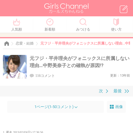
人気順
新着順
みつける
使い方
恋愛・結婚
元フジ・平井理央がフォニックスに所属しない理由…中野美
元フジ・平井理央がフォニックスに所属しない
理由…中野美奈子との確執が原因!?
116コメント
更新：13年前
次
最後
1ページ(1-50コメント)
画像
1. 匿名
2013/02/03(日) 17:36:56