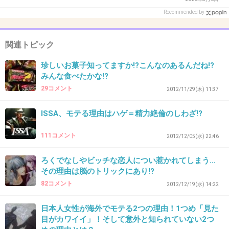
28. 匿名
2013/02/03(日) 17:50:38
Recommended by
女子アナの世界もドロドロしていますね。
+7
-0
関連トピック
珍しいお菓子知ってますか!?こんなのあるんだね!?
みんな食べたかな!?
29. 匿名
2013/02/03(日) 17:51:24
29コメント
2012/11/29(木) 11:37
中野美奈子と平井って雰囲気似てそうなのに…
実は気が強いのかな？
ISSA、モテる理由はハゲ＝精力絶倫のしわざ!?
111コメント
2012/12/05(水) 22:46
+20
-1
ろくでなしやビッチな恋人につい惹かれてしまう…
その理由は脳のトリックにあり!?
82コメント
2012/12/19(水) 14:22
30. 匿名
2013/02/03(日) 17:51:37
戸部洋子アナから男を略奪した件で怒った中野
日本人女性が海外でモテる2つの理由！1つめ「見た
目がカワイイ」！そして意外と知られていない2つ
美奈子が、平井を便所に呼び出しマン蹴りした