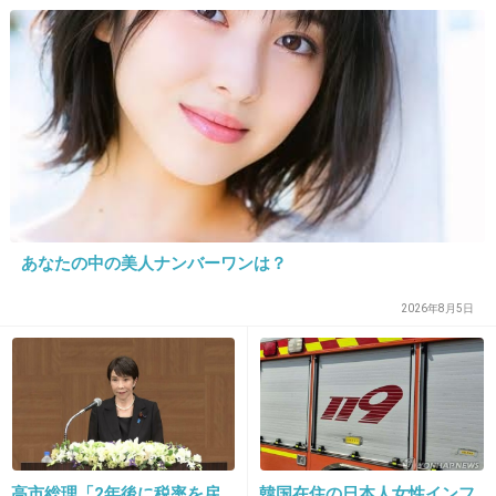
+6
-3
21. 匿名
2013/02/03(日) 17:44:48
悪いけど、中野さんは性格悪そう
+49
-9
あなたの中の美人ナンバーワンは？
22. 匿名
2013/02/03(日) 17:45:04
＞フォニックスは、多くのフリーアナが在籍す
2026年8月5日
るセント・フォースと共同テレビジョン、それ
にフジテレビの3社が共同で設立した芸能事務
所。
実はフジから離れたいのが理由だったりしたら
高市総理「2年後に税率を戻
韓国在住の日本人女性インフ