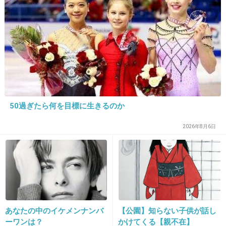
11. 匿名
2013/02/03(日) 17:41:24
>>9
葬式みたいな結婚式ねｗｗ
元フジ・平井理央の披露宴の写真が「お葬
式みたい」と話題に | 毒女ニュース
www.officiallyjd.com
50過ぎたら何を目標に生きるのか
7月に結婚したフジテレビの元アナウンサー、平井理央（29歳）と同局ディ
レクター（34歳）が大安の4日、東京・芝公園のザ・プリンスタワー東京コ
2026年8月6日
ンベンションホールで披露宴を開き、約200人の祝福を受けた。
+33
-6
12. 匿名
2013/02/03(日) 17:42:14
あなたの中のイケメンナンバ
【公園】知らない子供が話し
そもそも旦那さんも、戸部洋子アナからの略奪
ーワンは？
かけてくる【親不在】