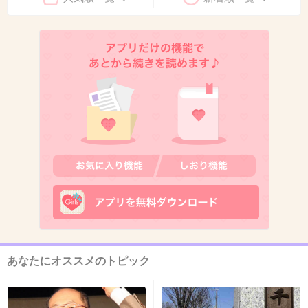
+85
-4
7. 匿名
2013/02/03(日) 17:39:58
平井理央なんてコネでフジテレビに入ったもん
だしね。まわりのアナはいやでしょｗｗ
+71
-2
8. 匿名
2013/02/03(日) 17:40:06
特にフジの女子アナは関係がドロドロしてそう
だしね。
あなたにオススメのトピック
+32
-4