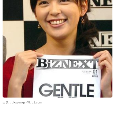
出典：blog-imgs-48.fc2.com