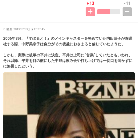
+13
-11
2. 匿名
2013/02/03(日) 17:37:45
2006年3月、『すぽると！』のメインキャスターを務めていた内田恭子が寿退
社する際、中野美奈子は自分がその後釜におさまると信じていたようだ。
しかし、実際は後輩の平井に決定。平井は上司に“営業”していたともいわれ、
それ以降、平井を目の敵にした中野は飲み会や打ち上げでは一切口を聞かずに
に無視したという。