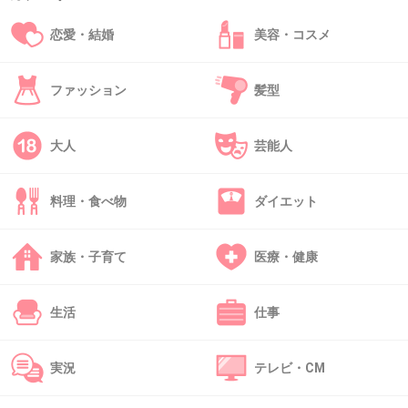
+9
-0
恋愛・結婚
美容・コスメ
ファッション
髪型
35. 匿名
2013/02/03(日) 18:23:28
どいつもこいつも性格悪そう。実力でいけよ。
大人
芸能人
コネ入社組みが。
+20
-1
料理・食べ物
ダイエット
家族・子育て
医療・健康
36. 匿名
2013/02/03(日) 18:44:33
怨念と妄執が渦巻いている感じだね。
生活
仕事
さすがフジの女子アナだと思います。
+8
-0
実況
テレビ・CM