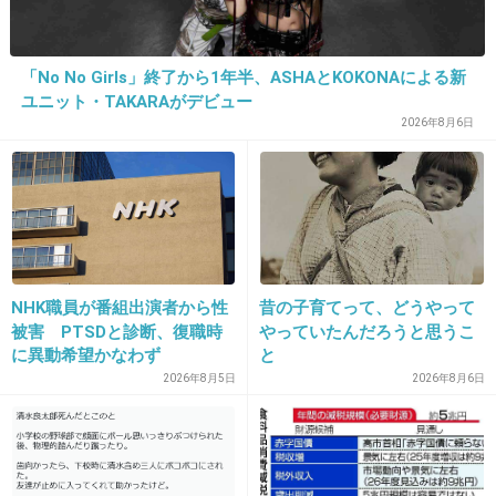
アイドル→女子アナ。これは嫌われるわ…
「No No Girls」終了から1年半、ASHAとKOKONAによる新
ユニット・TAKARAがデビュー
出典：www.ninjintei.jp
2026年8月6日
+63
-3
15. 匿名
2013/02/03(日) 17:43:19
そもそも平井理央がフリーでやっていけるとは
NHK職員が番組出演者から性
昔の子育てって、どうやって
思えない
被害 PTSDと診断、復職時
やっていたんだろうと思うこ
に異動希望かなわず
と
+60
-4
2026年8月5日
2026年8月6日