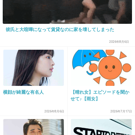
中野美奈子、ラジオで夫のシンガポール赴
任を明かし姑が激怒 「言わなくてもいい
彼氏と大喧嘩になって賃貸なのに家を壊してしまった
こと」と声荒げる | 毒女ニュース
www.officiallyjd.com
2026年8月6日
「夫に海外赴任の予定があり、このたびフジテレビを退社することになり
ました」 中野美奈子（32才）は、7月いっぱいで 退社する理由をそう説明
していた。
+36
-1
横顔が綺麗な有名人
【晴れ女】エピソードを聞か
25. 匿名
2013/02/03(日) 17:46:08
せて♪【雨女】
平井さん「うちくる」にゲストで出てたね。全然華がなか
2026年8月6日
2026年7月17日
った…
+14
-6