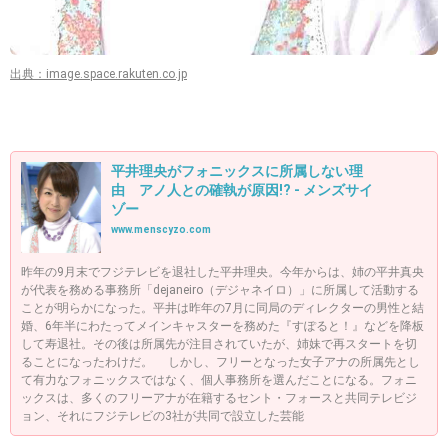
出典：image.space.rakuten.co.jp
平井理央がフォニックスに所属しない理
由 アノ人との確執が原因!? - メンズサイ
ゾー
www.menscyzo.com
昨年の9月末でフジテレビを退社した平井理央。今年からは、姉の平井真央
が代表を務める事務所「dejaneiro（デジャネイロ）」に所属して活動する
ことが明らかになった。平井は昨年の7月に同局のディレクターの男性と結
婚、6年半にわたってメインキャスターを務めた『すぽると！』などを降板
して寿退社。その後は所属先が注目されていたが、姉妹で再スタートを切
ることになったわけだ。 しかし、フリーとなった女子アナの所属先とし
て有力なフォニックスではなく、個人事務所を選んだことになる。フォニ
ックスは、多くのフリーアナが在籍するセント・フォースと共同テレビジ
ョン、それにフジテレビの3社が共同で設立した芸能