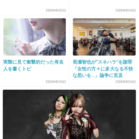
だったんでしょ？そりゃあ嫌われるわ
2026年8月5日
2026年8月6日
出典：t2.gstatic.com
+69
-5
実際に見て衝撃的だった有名
長瀬智也が“スネハラ”を謝罪
人を書くトピ
「女性の方々に多大なる不快
な思いを…」論争に言及
13. 匿名
2013/02/03(日) 17:42:25
2026年8月6日
2026年8月6日
フジテレビのアナウンサーは、仲がイイとばっかり思って
たわ。
+6
-6
14. 匿名
2013/02/03(日) 17:42:58