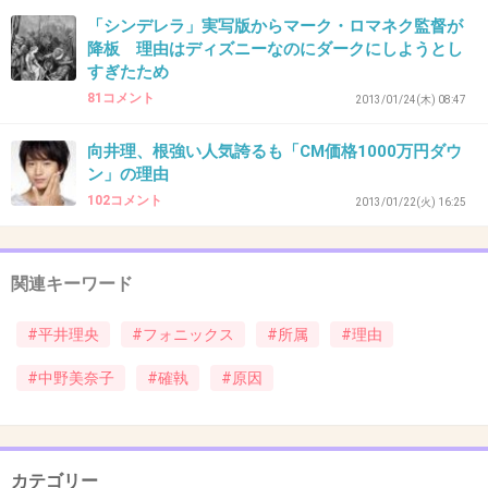
やっていけない
「シンデレラ」実写版からマーク・ロマネク監督が
+17
-1
降板 理由はディズニーなのにダークにしようとし
すぎたため
81コメント
2013/01/24(木) 08:47
33. 匿名
2013/02/03(日) 17:56:23
向井理、根強い人気誇るも「CM価格1000万円ダウ
アヤパンだけは、賢い感じもして、
ン」の理由
102コメント
2013/01/22(火) 16:25
空気読めるし嫌いじゃなかった。
アヤパンなき後の目覚ましは、
それは酷かった。
関連キーワード
+70
-7
#平井理央
#フォニックス
#所属
#理由
#中野美奈子
#確執
#原因
34. 匿名
2013/02/03(日) 17:58:43
女子アナってまさに女の世界だね
こわっ
カテゴリー