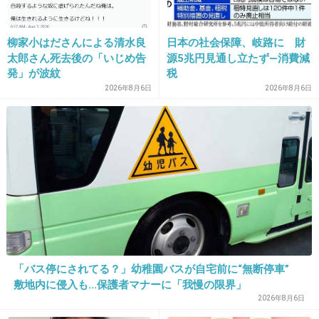
柳家小はださんによる清水良
日本の社会保障、岐路に 財
太郎さん死去後の「いじめ告
源5兆円見通し立たず―消費減
16. 匿名
2013/02/03(日) 17:43:34
発」が波紋
税
2026年8月6日
2026年8月6日
中野美奈子って「地下チンコ」の人？？？
+28
-1
17. 匿名
2013/02/03(日) 17:43:53
最近フリーになるアナが多すぎて…
+10
-2
「バス停にされてる？」幼稚園バスが自宅前に“無断停車”
敷地内に侵入も…保護者マナーに「我慢の限界」
18. 匿名
2013/02/03(日) 17:43:56
2026年8月6日
フジの女子アナって