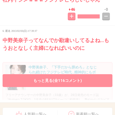
+46
-0
6. 匿名
2013/02/03(日) 17:39:37
中野美奈子ってなんでか勘違いしてるよね…も
うおとなしく主婦になればいいのに
中野美奈子、「下手だから辞めろ」となじ
られ続けたフジテレビ時代…精神的にもボ
ロボロで「鬱気味だった」 | 毒女ニュース
もっと見る(全116コメント)
www.officiallyjd.com
フリーアナウンサーの中野美奈子（33歳）が、28日発売のモード誌
「Numero TOKYO」3月号のBEAUTYページに初登場し、艶やかなグラビア
を披露したほか、昨年退社したフジテレビ時代の知られざる真実や愛夫に
ついて赤裸々に明かした。
人気順一覧へ
新着順一覧へ