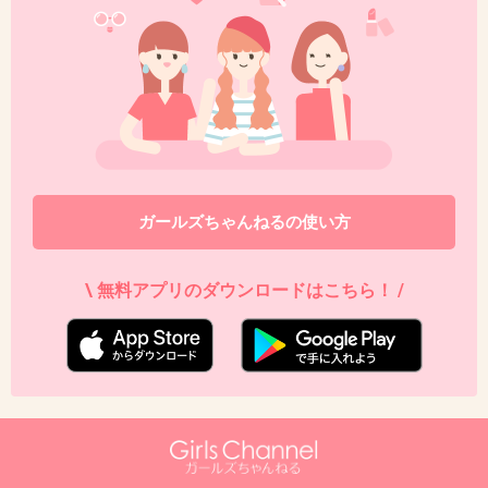
40. 匿名
2013/02/03(日) 18:55:38
怖！
怖すぎる。いくら華やかな世界でもこれは嫌だ。
+7
-0
ガールズちゃんねるの使い方
41. 匿名
2013/02/03(日) 18:56:31
平井理央が、コネ入社なのに、枕までやってた
\ 無料アプリのダウンロードはこちら！ /
ら、中野美奈子はキレてもおかしくはない。
+31
-2
42. 匿名
2013/02/03(日) 18:56:59
嫉妬。