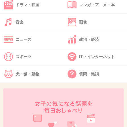
ドラマ・映画
マンガ・アニメ・本
37. 匿名
2013/02/03(日) 18:53:49
中野美奈子って、結構黒いんだね。残念だわ。
音楽
画像
+21
-2
ニュース
政治・経済
38. 匿名
2013/02/03(日) 18:54:28
スポーツ
IT・インターネット
表の華やかさがわざとらしく映ってしまいそう。
+4
-1
犬・猫・動物
質問・雑談
39. 匿名
2013/02/03(日) 18:54:58
こわーい。女のいがみ合いって、本当、昼ドラみたい。
+8
-1