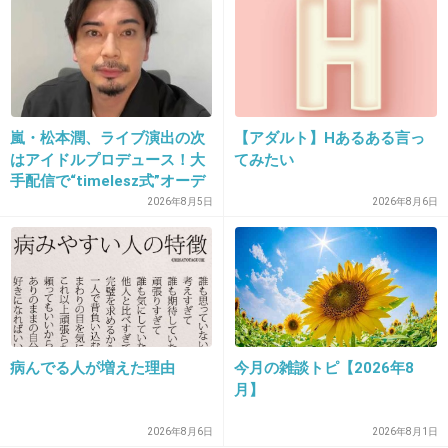
タレント気取りでイラッとする
+79
-0
嵐・松本潤、ライブ演出の次
【アダルト】Hあるある言っ
19. 匿名
2013/02/03(日) 17:44:46
はアイドルプロデュース！大
てみたい
やっぱり女同士だから、ドロドロないじめとか
手配信で“timelesz式”オーデ
ィション番組が進行中か
2026年8月5日
2026年8月6日
あるんだね。
+16
-1
20. 匿名
2013/02/03(日) 17:44:46
>11
病んでる人が増えた理由
今月の雑談トピ【2026年8
月】
メンバーは豪華だけど、たしかに雰囲気はちょっと地味だ
な。
2026年8月6日
2026年8月1日