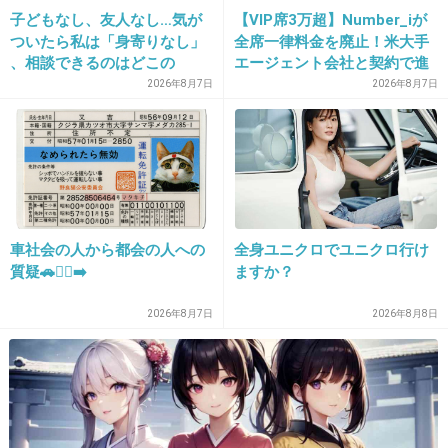
21. 匿名
2016/02/23(火) 11:13:17
子どもなし、友人なし…気が
【VIP席3万超】Number_iが
ついたら私は「身寄りなし」
全席一律料金を廃止！米大手
子猫ちゃぁああああああん？？
、相談できるのはどこの
エージェント会社と契約で進
誰？ 「家族がいること」が
む“世界標準”化
+351
-6
2026年8月7日
2026年8月7日
前提の世の中、でも孤立は誰
にでも起きる
22. 匿名
2016/02/23(火) 11:13:21
四人のなかで一番遊んでそう
+364
-12
車社会の人から都会の人への
全身ユニクロでユニクロ行け
質疑🚗🏃‍♀️‍➡️
ますか？
2026年8月7日
2026年8月8日
23. 匿名
2016/02/23(火) 11:13:22
売れてはいない。
+48
-166