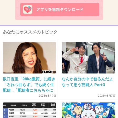
+376
-9
12. 匿名
2016/02/23(火) 11:12:41
あなたにオススメのトピック
ふつメン。
+44
-135
13. 匿名
2016/02/23(火) 11:12:42
イッテQでのいじられ方は最高
坂口杏里「98kg激変」に続き
なんか自分の中で被るんだよ
「ろれつ回らず」でも続く生
なって思う芸能人 Part3
+927
-6
配信…「配信者におもちゃに
されてる」知人は懸念表明
2026年8月7日
2026年8月7日
14. 匿名
2016/02/23(火) 11:12:45