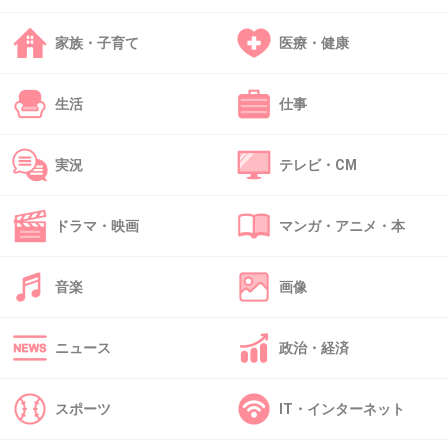
+692
-5
家族・子育て
医療・健康
生活
仕事
43. 匿名
2016/02/23(火) 11:15:50
女関係だらしない割にはすごい嫌われてるわけ
実況
テレビ・CM
じゃない。
+609
-14
ドラマ・映画
マンガ・アニメ・本
音楽
画像
44. 匿名
2016/02/23(火) 11:16:11
ポテンシャル半端ないのにあのキャラで損して
ニュース
政治・経済
る。
いや、得してる？
スポーツ
IT・インターネット
よくわからないwww