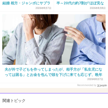
チャンカパァァァナアアアァアアアア
結婚 相方・ジャンボにサプラ
半～20代の約7割が"ほぼ見な
イズ報告
い"衝撃の最新データ
2026年8月7日
2026年8月8日
ア！！！！！
+436
-7
33. 匿名
2016/02/23(火) 11:14:14
イッテQ最高
+709
-6
夫が外で子どもを作ってしまったが、相手方が「私生児にな
っては困る」とお金を包んで頭を下げに来ても応じず、晩年
まで離婚に応じなかった親戚の話→「一生復讐になる」「こ
2026年8月7日
34. 匿名
2016/02/23(火) 11:14:16
れ本人幸せなの？」
Recommended by
憎めないキャラ
関連トピック
+533
-16