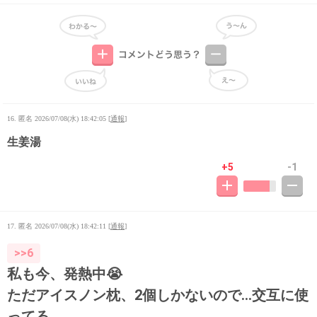
16. 匿名
2026/07/08(水) 18:42:05
[
通報
]
生姜湯
+5
-1
17. 匿名
2026/07/08(水) 18:42:11
[
通報
]
>>6
私も今、発熱中😭
ただアイスノン枕、2個しかないので…交互に使
ってる