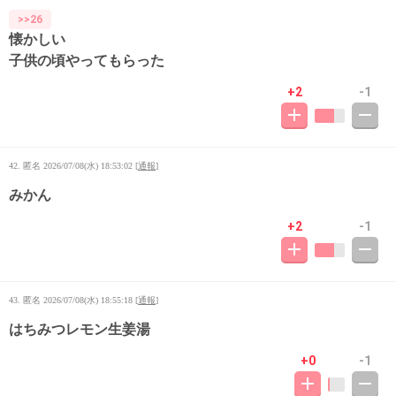
>>26
懐かしい
子供の頃やってもらった
+2
-1
42. 匿名
2026/07/08(水) 18:53:02
[
通報
]
みかん
+2
-1
43. 匿名
2026/07/08(水) 18:55:18
[
通報
]
はちみつレモン生姜湯
+0
-1