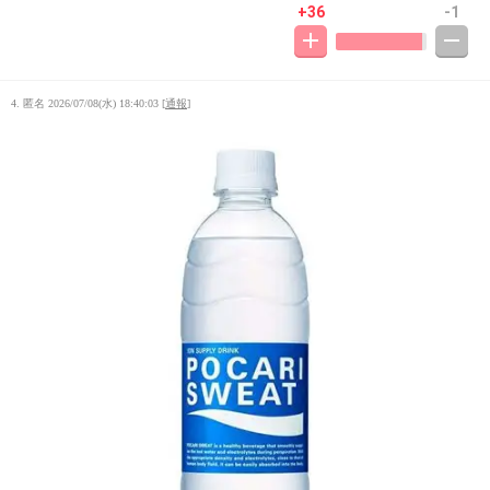
+36
-1
4. 匿名
2026/07/08(水) 18:40:03
[
通報
]