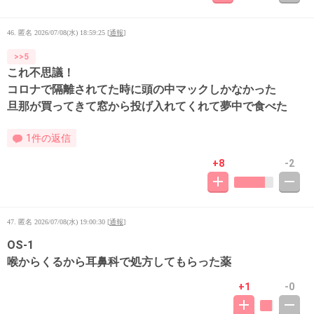
46. 匿名
2026/07/08(水) 18:59:25
[
通報
]
>>5
これ不思議！
コロナで隔離されてた時に頭の中マックしかなかった
旦那が買ってきて窓から投げ入れてくれて夢中で食べた
1件の返信
+8
-2
47. 匿名
2026/07/08(水) 19:00:30
[
通報
]
OS-1
喉からくるから耳鼻科で処方してもらった薬
+1
-0