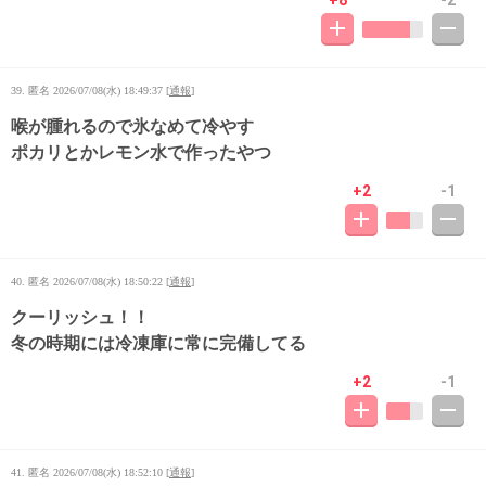
39. 匿名
2026/07/08(水) 18:49:37
[
通報
]
喉が腫れるので氷なめて冷やす
ポカリとかレモン水で作ったやつ
+2
-1
40. 匿名
2026/07/08(水) 18:50:22
[
通報
]
クーリッシュ！！
冬の時期には冷凍庫に常に完備してる
+2
-1
41. 匿名
2026/07/08(水) 18:52:10
[
通報
]