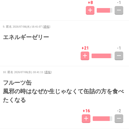
+8
-1
9. 匿名
2026/07/08(水) 18:41:07
[
通報
]
エネルギーゼリー
+21
-1
10. 匿名
2026/07/08(水) 18:41:11
[
通報
]
フルーツ缶
風邪の時はなぜか生じゃなくて缶詰の方を食べ
たくなる
+16
-2