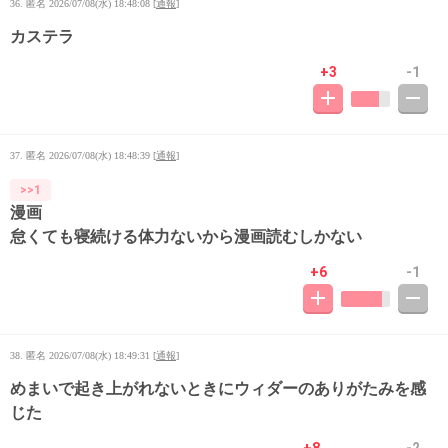
36. 匿名
2026/07/08(水) 18:48:08
[
通報
]
カステラ
+3
-1
37. 匿名
2026/07/08(水) 18:48:39
[
通報
]
>>1
漫画
怠くても寝続ける体力ないから漫画読むしかない
+6
-1
38. 匿名
2026/07/08(水) 18:49:31
[
通報
]
めまいで起き上がれないときにウィダーのありがたみを感
じた
+8
-2