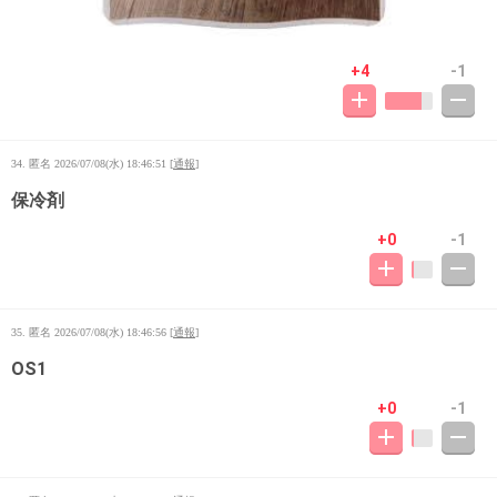
+4
-1
34. 匿名
2026/07/08(水) 18:46:51
[
通報
]
保冷剤
+0
-1
35. 匿名
2026/07/08(水) 18:46:56
[
通報
]
OS1
+0
-1