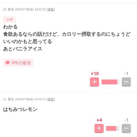
20. 匿名
2026/07/08(水) 18:42:35
[
通報
]
>>5
わかる
食欲あるならの話だけど、カロリー摂取するのにちょうど
いいのかもと思ってる
あとバニラアイス
3件の返信
+10
-1
21. 匿名
2026/07/08(水) 18:43:13
[
通報
]
はちみつレモン
+4
-1