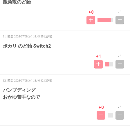
龍角散のど飴
+8
-1
31. 匿名
2026/07/08(水) 18:45:25
[
通報
]
ポカリ のど飴 Switch2
+1
-1
32. 匿名
2026/07/08(水) 18:46:42
[
通報
]
パンプディング
おかゆ苦手なので
+0
-1