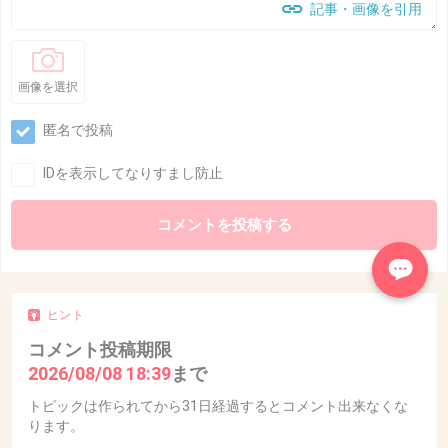
記事・画像を引用
画像を選択
匿名で投稿
IDを表示してなりすまし防止
ヒント
コメント投稿期限
2026/08/08 18:39
まで
トピックは作られてから31日経過するとコメント出来なくな
ります。