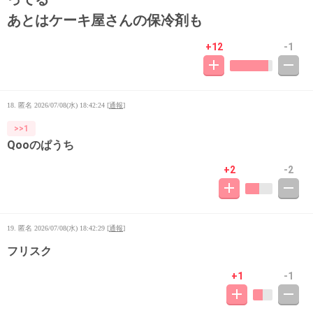
あとはケーキ屋さんの保冷剤も
+12
-1
18. 匿名
2026/07/08(水) 18:42:24
[
通報
]
>>1
Qooのぱうち
+2
-2
19. 匿名
2026/07/08(水) 18:42:29
[
通報
]
フリスク
+1
-1