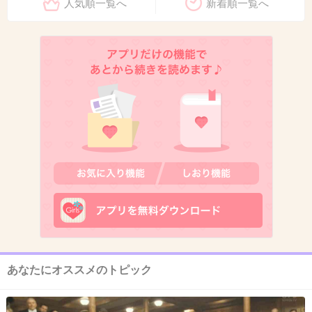
人気順一覧へ
新着順一覧へ
3件の返信
+64
-9
9. 匿名
2026/06/03(水) 21:36:04
過去トピ見てたら大野くんって恋愛するとロマ
ンチストなんだな、って思った
ファンは嫌だっただろうけど
3件の返信
+24
-5
あなたにオススメのトピック
10. 匿名
2026/06/03(水) 21:36:05
ちゃんとアイドルで終わらせた嵐はすごいと思