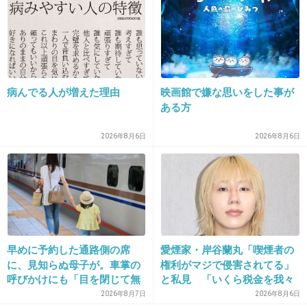
+52
-1
17. 匿名
2026/06/03(水) 21:37:16
病んでる人が増えた理由
映画館で嫌な思いをした事が
>>9
ある方
中学生みたいに
2026年8月6日
2026年8月6日
のめり込むタイプだよね
芸能人て案外ほんとに出会いもなく恋愛できな
いのかもと思った
+22
-1
早めに予約した通路側の席
愛煙家・岸谷蘭丸「喫煙者の
に、見知らぬ母子が。車掌の
権利がマジで侵害されてる」
18. 匿名
2026/06/03(水) 21:37:28
呼びかけにも「目を閉じて無
と私見 「いくら税金を我々
懐古トピか
視」して居座られました。無
が払ってるんだと」
2026年8月7日
2026年8月6日