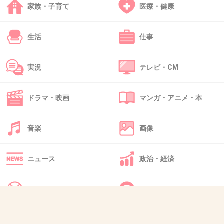
家族・子育て
医療・健康
40. 匿名
2026/06/03(水) 21:45:23
「ひみつの嵐ちゃん」「Gの嵐」「嵐の宿題く
生活
仕事
ん」などをNetflixで配信してください！
テレビ関係者の方が見てくださったなら、どう
実況
テレビ・CM
かよろしくお願いいたします。
ドラマ・映画
マンガ・アニメ・本
2件の返信
音楽
画像
+56
-2
ニュース
政治・経済
41. 匿名
2026/06/03(水) 21:45:40
スポーツ
IT・インターネット
嵐としての活動は一旦終了
って言ってるメンバーがいるようだけど
一旦、とは？
犬・猫・動物
質問・雑談