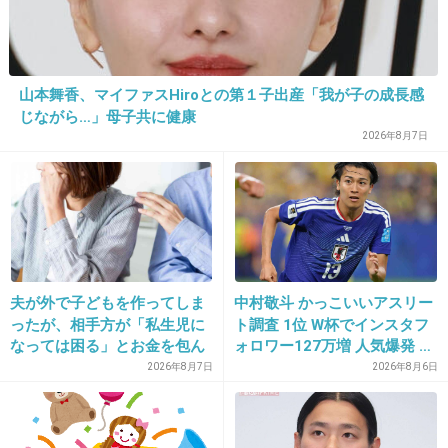
大野君はラストツアーが本当に最後だけど嵐で
の活動終了するだけで他メンバーは個々で活躍
しているから言うほど喪失感は無い
山本舞香、マイファスHiroとの第１子出産「我が子の成長感
じながら…」母子共に健康
+16
-1
2026年8月7日
23. 匿名
2026/06/03(水) 21:39:11
オーラス行ってきました
いっぱいありがとうって言えて、最高のお別れ
夫が外で子どもを作ってしま
中村敬斗 かっこいいアスリー
出来ました
ったが、相手方が「私生児に
ト調査 1位 W杯でインスタフ
でも時間が経つごとに、本当に切なくて…
なっては困る」とお金を包ん
ォロワー127万増 人気爆発 …
で頭を下げに来ても応じず、
2位 高橋藍 3位 大谷翔平
2026年8月7日
2026年8月6日
CDの再生機が家にはないので車の中でfive聴い
晩年まで離婚に応じなかった
てますが、運転しながら泣けて泣けて仕方ない
親戚の話→「一生復讐にな
です
る」「これ本人幸せなの？」