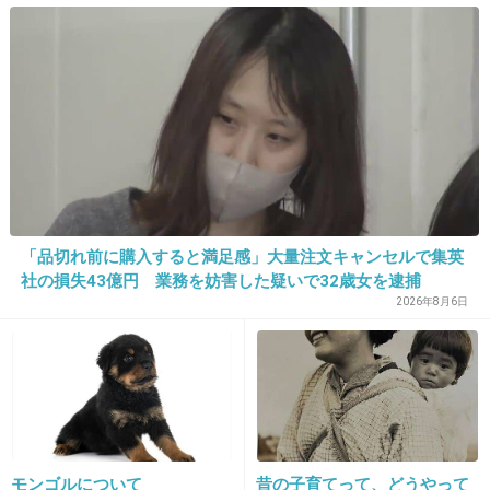
理やり奪われた席は、結
+1
-1
局“やったもん勝ち”になって
しまうのでしょうか？
19. 匿名
2026/06/03(水) 21:37:54
>>1
まだほとんどのメンバーが現役で活躍されてる
のが救いだよね。
大野くんに関しても、他のメンバーが時折近況
「品切れ前に購入すると満足感」大量注文キャンセルで集英
とか話してくれそうな予感。ってか期待してる
社の損失43億円 業務を妨害した疑いで32歳女を逮捕
2026年8月6日
笑。
2件の返信
+61
-3
モンゴルについて
昔の子育てって、どうやって