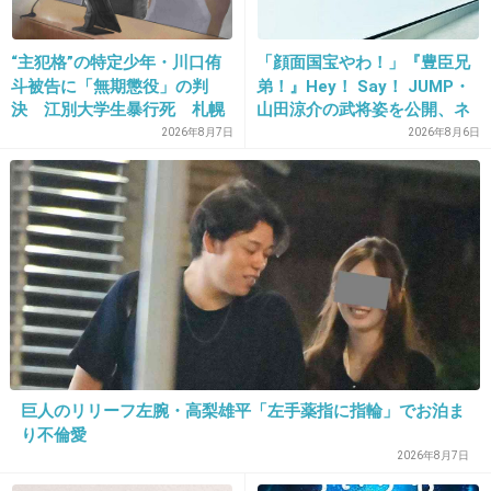
“主犯格”の特定少年・川口侑
「顔面国宝やわ！」『豊臣兄
15. 匿名
2026/06/03(水) 21:36:49
斗被告に「無期懲役」の判
弟！』Hey！ Say！ JUMP・
決 江別大学生暴行死 札幌
山田涼介の武将姿を公開、ネ
誰のファンですか？
地裁
ット歓喜「ビジュ良すぎん」
2026年8月7日
2026年8月6日
+5
-1
「こんな美しい秀次は初め
て」
16. 匿名
2026/06/03(水) 21:37:04
巨人のリリーフ左腕・高梨雄平「左手薬指に指輪」でお泊ま
アーカイブまだかな
り不倫愛
2026年8月7日
2件の返信