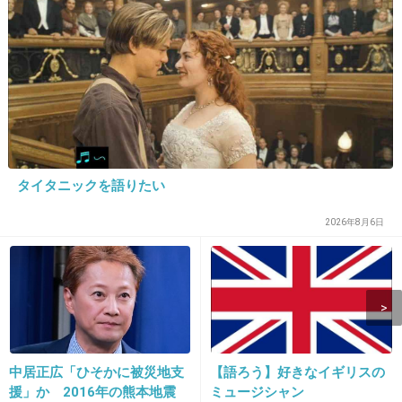
う。ファンでもないけど割と好きでした
4件の返信
+237
-11
11. 匿名
2026/06/03(水) 21:36:05
タイタニックを語りたい
2026年8月6日
中居正広「ひそかに被災地支
【語ろう】好きなイギリスの
援」か 2016年の熊本地震
ミュージシャン