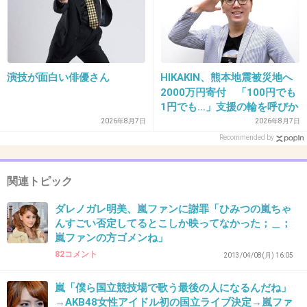
に信じられません。すでに亡霊です。
+28
-1
演技が面白い俳優さん
HIKAKIN、熊本地震被災地へ
2000万円寄付 「100円でも
33. 匿名
2026/06/03(水) 21:42:25
1円でも…」支援の輪を呼びか
にわかです。ライブ見てないけど嵐好きです。
け【令和8年熊本地震】
2026年8月7日
2026年8月7日
Recommended by
みんな面白くて嵐の番組いつも爆笑してまし
た。寂しいです。
関連トピック
+40
-0
ダレノガレ明美、嵐ファンに謝罪「ひみつの嵐ちゃ
んすごい否定してるとこしか映ってなかった；＿；
嵐ファンの方ゴメンね」
34. 匿名
2026/06/03(水) 21:42:38
82コメント
2013/04/08(月) 16:05
大野君は天才型だ
嵐「僕ら国立競技場で歌う最後の人になるんだね」
→AKB48女性アイドル初の国立ライブ決定→嵐ファ
1件の返信