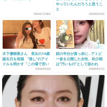
20. 匿名
2026/06/03(水) 21:38:21
やっていたんだろうと思うこ
と
五人揃ってTV出るのはもうないって事？
2026年7月28日
2026年8月6日
2件の返信
+19
-0
21. 匿名
2026/06/03(水) 21:38:21
木下優樹菜さん 長女の14歳
顔の半分が真っ赤に…アトピ
>>1
誕生日を祝福 “推し”のアイ
ー姿を公開した女性、幼少期
「ずっと応援してた好きな漫画が完結した」くらいのことだと思うんだけど、
ドルも明かす「この場で言い
は“汚いもの”として扱われ
アイドルファンの人達ってなんでそんなに感傷に浸れるの？
ますね」
「人に触れる行為に罪悪感を
2026年8月6日
2026年8月7日
持っていた」
死んだわけでもあるまいし、これからもファン同士で好きなメンバーや曲につ
いて語り合えば良いじゃん。
+2
-21
22. 匿名
2026/06/03(水) 21:38:38