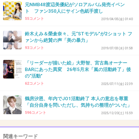
+2
-3
元NMB48渡辺美優紀がソロアルバム発売イベン
ト ファン350人にサイン色紙手渡し
55コメント
2019/04/05(金) 01:40
37. 匿名
2026/06/03(水) 21:43:50
鈴木えみ＆榮倉奈々、元“STモデル”が2ショット フ
>>1
ァンから絶賛の声「美の暴力」
YouTubeのARASHI公式を視聴しまくってる
93コメント
2019/07/03(水) 01:58
よ。
「リーダーが描いた絵」大野智、宮古島オーナー
ついてるコメント読むとみんな同じような気持
BARにあった異変 26年5月末「嵐の活動終了」後
ちで温かい気持ちになるし、心の拠り所になっ
の“活動”
ている。あのアカウント消さないで欲しいなと
62コメント
2025/07/11(金) 22:39
願ってます。
鶴房汐恩、年内でJO1活動終了 本人の意志を尊重
「自分自身を問いただし、気持ちの整理がついた」
1件の返信
596コメント
2025/12/20(土) 15:59
+41
-2
関連キーワード