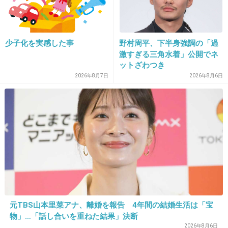
+81
-6
少子化を実感した事
野村周平、下半身強調の「過
激すぎる三角水着」公開でネ
24. 匿名
2026/06/03(水) 21:39:15
ットざわつき
>>2
2026年8月7日
2026年8月6日
周じゃなくて週ね😢
それじゃあ周富徳だよ😢弟の周富輝もいたね😢
+6
-0
25. 匿名
2026/06/03(水) 21:39:39
>>19
完全に見られなくなる訳じゃないからまだダメ
ージは少ない
元TBS山本里菜アナ、離婚を報告 4年間の結婚生活は「宝
物」…「話し合いを重ねた結果」決断
大野君の事は他メンバーの口から近況を聞けた
2026年8月6日