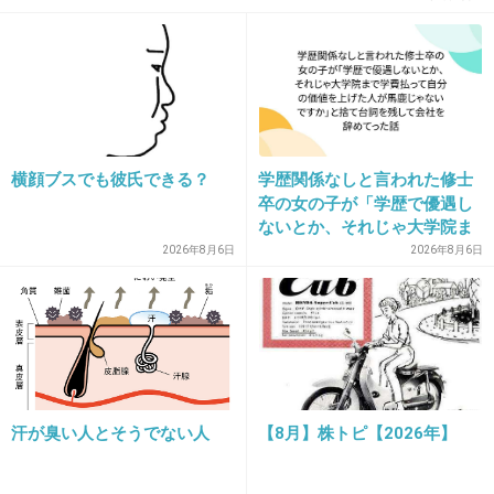
らいいし週刊誌は本当に要らない
2件の返信
+39
-3
横顔ブスでも彼氏できる？
学歴関係なしと言われた修士
卒の女の子が「学歴で優遇し
26. 匿名
2026/06/03(水) 21:39:41
ないとか、それじゃ大学院ま
>>9
で学費払って自分の価値を上
2026年8月6日
2026年8月6日
げた人が馬鹿じゃないです
か」と捨て台詞を残し会社を
+0
-12
辞めてった
27. 匿名
2026/06/03(水) 21:39:46
グッズも買えたし、パンフも円盤もフォトブックも届くの
汗が臭い人とそうでない人
【8月】株トピ【2026年】
が楽しみだよ