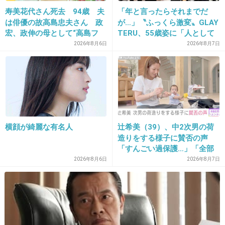
寿美花代さん死去 94歳 夫
「年と言ったらそれまでだ
てきた。ライブにも行ったことないし、テレビ
は俳優の故高島忠夫さん 政
が…」〝ふっくら激変〟GLAY
でメンバーをおっかけてみてたわけでもないけ
宏、政伸の母として“高島フ
TERU、55歳姿に「人として
ど嵐がいない喪失感がある。
ァミリー”支える
好きすぎる」「TERUさんに
2026年8月6日
2026年8月7日
は見えない」「分からなかっ
いまさら嵐に魅了されて、YouTubeで過去映像
た」
をみてるよ。もっと早くから嵐のファンになっ
てれば良かった。
2件の返信
横顔が綺麗な有名人
辻希美（39）、中2次男の荷
+75
-2
造りをする様子に賛否の声
「すんごい過保護…」「全部
ママが準備してくれるんだ」
2026年8月6日
2026年8月7日
30. 匿名
2026/06/03(水) 21:40:10
リーダーが表舞台に立つのない感じなのか
+4
-0