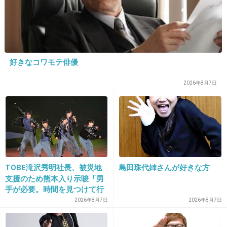
31. 匿名
2026/06/03(水) 21:41:23
>>20
活動終了したんだからTVもラジオも舞台も五人
好きなコワモテ俳優
揃って出ることはもうありませんよ
2026年8月7日
1件の返信
+33
-0
32. 匿名
2026/06/03(水) 21:42:11
TOBE滝沢秀明社長、被災地
島田珠代姉さんが好きな方
配信参戦だったけど、登場した時「いるー！」
支援のため熊本入り示唆「男
手が必要。時間を見つけて行
って絶叫して、終わる時「いやー閉まっちゃう
きたい」
2026年8月7日
2026年8月7日
ー！」って泣きました。
ステージが幕を閉じて嵐が終わるなんていまだ