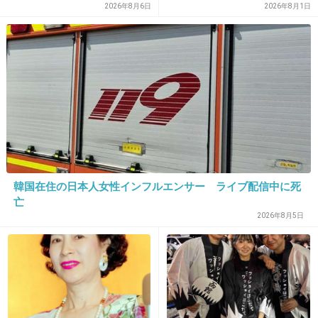
+11
-2
2026年8月6日
2026年8月1日
28. 匿名
2026/06/03(水) 21:39:55
>>1
わかる
Dの嵐の頃から嵐が好きだったから、ラストコ
ンサートはなんとも言えない気持ちになったよ
なんか切ない
韓国在住の日本人女性インフルエンサー ライブ配信中に死
亡
2件の返信
2026年8月5日
+35
-3
29. 匿名
2026/06/03(水) 21:40:04
30後半で、子供の頃から嵐の曲をたくさん聞い