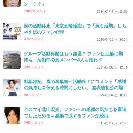
ン「！？」
+52
-8
1095コメント
2014/01/15(水) 23:28
嵐の活動休止「東京五輪延期」で「嵐も延期」しち
ゃえばのファン心理
35. 匿名
2026/06/03(水) 21:42:54
475コメント
2020/04/22(水) 16:04
>>6
グループ活動再開はもう無理？ ファンは五輪に期
早朝3時〜4時にコンビニで待ち構えてたのか
待も、活動中の嵐メンバー4人も揃わず
な？w
290コメント
2021/07/02(金) 12:02
+17
-1
相葉雅紀、嵐の再集結～活動終了にコメント「感謝
の気持ちを伝える時間にしたい」 発表後初公の場
98コメント
2025/05/09(金) 10:36
36. 匿名
2026/06/03(水) 21:42:58
裸に透明なビニール着てた人達
キスマイ北山宏光、ファンへの感謝の気持ちを書道
でしたためる→感動で涙するファンが続出
1件の返信
298コメント
2013/03/19(火) 23:51