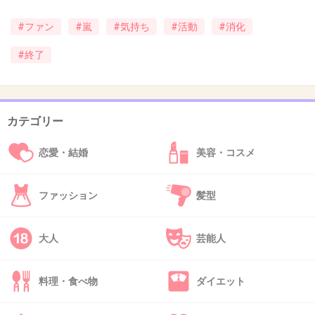
38. 匿名
2026/06/03(水) 21:44:13
#ファン
#嵐
#気持ち
#活動
#消化
>>1
#終了
5人並ぶ嵐を見ることが出来たのは嬉しい。今
までありがとうの気持ちも寂しさもあるよね
1件の返信
カテゴリー
+36
-2
恋愛・結婚
美容・コスメ
ファッション
髪型
39. 匿名
2026/06/03(水) 21:45:13
>>3
大人
芸能人
普通のおっさんと比べてみ
+25
-5
料理・食べ物
ダイエット