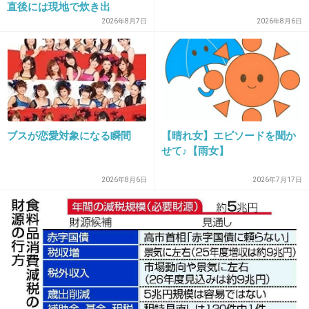
直後には現地で炊き出
し “誰にも知られなくて良
2026年8月7日
2026年8月6日
い”と、むしろ強まる福祉活
動への思い
出典：i.imgur.com
3件の返信
+13
-21
ブスが恋愛対象になる瞬間
【晴れ女】エピソードを聞か
せて♪【雨女】
12. 匿名
2026/06/03(水) 21:36:14
2026年8月6日
2026年7月17日
すでに立ってるトピじゃダメなの？
まだ20日以上余裕で書き込めるよね？
3件の返信
+34
-19