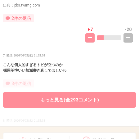
出典：pbs.twimg.com
2件の返信
+7
-20
7. 匿名
2026/06/03(水) 21:35:38
こんな個人的すぎるトピが立つのか
採用基準いい加減書き直してほしいわ
3件の返信
+14
-45
もっと見る(全293コメント)
8. 匿名
2026/06/03(水) 21:35:38
YouTubeで楽曲聴きたくなるね