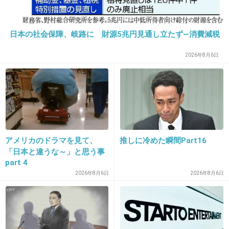
13. 匿名
2026/06/03(水) 21:36:41
特別ファンでは無いけどドラマやバラエティで
日本の社会保障、岐路に 財源5兆円見通し立たず―消費減税
よく見てて
2026年8月6日
ドラマの役柄はこういう人いるよね〜
バラエティで話しているの見てると親近感ある
な〜
なのにライブだと手の届かない存在になってて
そのギャップよ...！ってなった。
アメリカのドラマを見て、
推しに冷めた瞬間Part16
+78
-4
「日本と違うな～」と思う事
part 4
2026年8月6日
2026年8月6日
14. 匿名
2026/06/03(水) 21:36:45
東の海上に抜けていきました
+11
-0