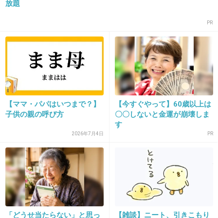
放題
>>13
こっちならまだ安心できる。ケバい女性にこら
PR
れたらちょっとビビる
+37
-1
15. 匿名
2013/01/26(土) 11:50:05
【ママ・パパはいつまで？】
【今すぐやって】60歳以上は
ひきこもり支援相談士とは別なの？
子供の親の呼び方
〇〇しないと金運が崩壊しま
す
+8
-0
2026年7月4日
PR
「どうせ当たらない」と思っ
【雑談】ニート、引きこもり