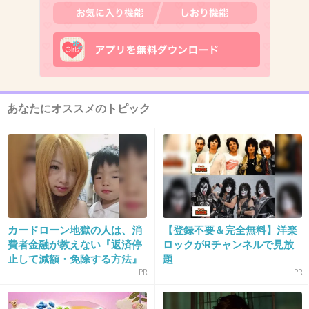
11. 匿名
2013/01/26(土) 11:48:00
いろんな仕事があるもんだ…
+14
-0
あなたにオススメのトピック
12. 匿名
2013/01/26(土) 11:48:22
レンタルお姉さんってちょっと大変じゃな
い？？
カードローン地獄の人は、消
【登録不要＆完全無料】洋楽
+12
-1
費者金融が教えない『返済停
ロックがRチャンネルで見放
止して減額・免除する方法』
題
で...
PR
PR
13. 匿名
2013/01/26(土) 11:48:57