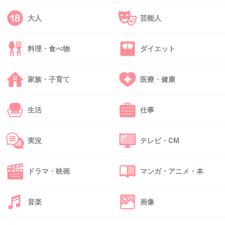
大人
芸能人
42. 匿名
2013/01/26(土) 12:04:38
ちょっとというか、かなり理解不能。
料理・食べ物
ダイエット
+1
-1
家族・子育て
医療・健康
43. 匿名
2013/01/26(土) 12:04:52
生活
仕事
お値段が知りたいのに、ページにはのってないみたいだ
+0
-0
実況
テレビ・CM
ドラマ・映画
マンガ・アニメ・本
44. 匿名
2013/01/26(土) 12:05:31
隙間産業。
音楽
画像
心の隙間も埋めてくれるかな。