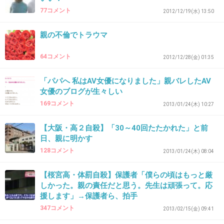
77コメント
2012/12/19(水) 13:50
37. 匿名
2013/01/26(土) 11:59:23
親の不倫でトラウマ
添い寝サービスとかも流行ってるし・・。
+2
-0
64コメント
2012/12/28(金) 01:35
「パパへ 私はAV女優になりました」親バレしたAV
女優のブログが生々しい
38. 匿名
2013/01/26(土) 12:00:07
169コメント
2013/01/24(木) 10:27
親もどうしていいのか判らなくなってるんだろうね。
【大阪・高２自殺】「30～40回たたかれた」と前
+4
-0
日、親に明かす
128コメント
2013/01/24(木) 08:04
【桜宮高・体罰自殺】保護者「僕らの頃はもっと厳
39. 匿名
2013/01/26(土) 12:01:46
しかった。親の責任だと思う。先生は頑張って。応
へー こんなのあるんだー
援します」→保護者ら、拍手
ちょっと興味あるかも
347コメント
2013/02/15(金) 09:41
+2
-1