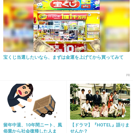
出典：img5.blogs.yahoo.co.jp
+22
-2
宝くじ当選したいなら、まずは金運を上げてから買ってみて
21. 匿名
2013/01/26(土) 11:51:46
相談が後を絶たないってことは引きこもりがそ
PR
れだけ多いという事だよね。
+12
-0
22. 匿名
2013/01/26(土) 11:52:11
親の立場からすれば、どうしてもひきこもりから脱出して
留年中退、10年間ニート、風
【ドラマ】『HOTEL』語りま
俗業から社会復帰した人ま
せんか？
ほしいんだろうね…