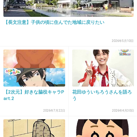
というかよくこんな仕事を思いつくよな。
+4
-0
【長文注意】子供の頃に住んでた地域に戻りたい
26. 匿名
2013/01/26(土) 11:53:33
2026年5月10日
>>24
こんな感じ？？
【2次元】好きな脇役キャラP
花田ゆういちろうさんを語ろ
出典：www.zenshakyo.org
art.2
う
+5
-5
2026年7月22日
2026年4月30日
27. 匿名
2013/01/26(土) 11:53:44
社会と触れ合うきっかけになればいいんだろうね