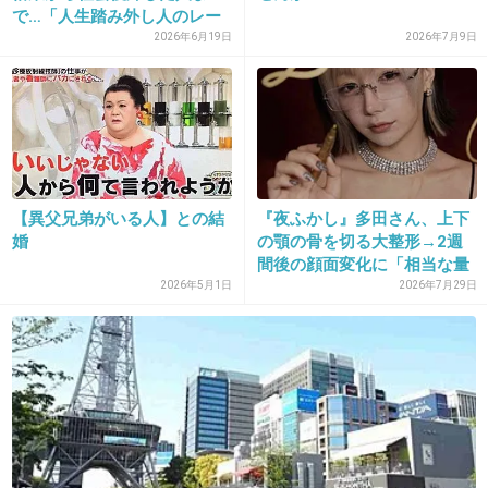
で…「人生踏み外し人のレー
+8
-1
ル...
2026年6月19日
2026年7月9日
23. 匿名
2013/01/26(土) 11:52:20
家族だけじゃ無理なことってあるからね
+15
-3
【異父兄弟がいる人】との結
『夜ふかし』多田さん、上下
婚
の顎の骨を切る大整形→2週
間後の顔面変化に「相当な量
切...
2026年5月1日
2026年7月29日
24. 匿名
2013/01/26(土) 11:52:33
引きこもりの人って、暇じゃないのかな？1日何もしないわけでしょ？？
+3
-14
25. 匿名
2013/01/26(土) 11:52:45