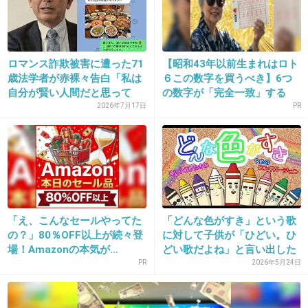
+10
-0
ロマンス詐欺被害に遭った71
【昭和43年以前生まれはロト
19. 匿名
2013/01/26(土) 11:51:08
歳法学者が赤裸々告白「私は
６この数字を買うべき】6つ
自分が賢い人間だと思って
の数字が「完全一致」する
>>「親子はどうしてもその力関係から、上下の関係になっ
い...
方...
2026年7月17日
PR
てしまいがちです。そんな時には少し年上のお兄さんやお
姉さんが出て行って“ななめ上からの関係”でアドバイスを
するほうが、はるかに効果があることもある」
うーん、どうなんだろうね。やっぱりひきこもりの人って
友達いないから、相談相手もいないのかな？
「え、こんなセールやってた
「どんな色がすき」という歌
+10
-2
の？」80％OFF以上が続々登
に対して子供が「ひどい。ひ
場！Amazonの本気が...
どい歌だよね」と言い出した
の...
PR
2026年5月24日
20. 匿名
2013/01/26(土) 11:51:42
前からあるんだね