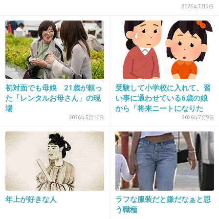
2026年7月9日
30. 匿名
2013/01/26(土) 11:54:40
レンタル彼氏もいるし、世の中凄いね
「レンタル彼氏」っていうサービスが流行
ってるらしいんだけど
girlschannel.net
初対面でも母娘 21歳が頼っ
受験して小学校に入れて、習
「レンタル彼氏」っていうサービスが流行ってるらしいんだけど利用した
た「レンタルお母さん」の現
い事に通わせている6歳の娘
ことある人います？ 世も末か…最近流行っている「レンタル彼氏」につい
場
から「将来ニートになりた
てまとめてみた - NAVER まとめレンタル彼氏とは、所属するキャストの中
い、...
から好みのタイプのキャストを選び、１対１で、手...
2026年5月10日
2026年7月9日
+1
-2
31. 匿名
2013/01/26(土) 11:55:09
年上が好きな人
ラフな服装だと嫌だなぁと思
う職種
友達も彼氏も相談相手も全部レンタルできちゃうんだ…なん