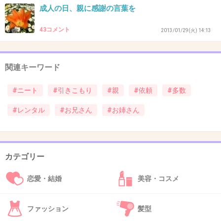
成人の日、親に感謝の言葉を
43コメント
2013/01/29(火) 14:13
40. 匿名
2013/01/26(土) 12:03:44
やっている人は役者さんなの。
関連キーワード
+2
-2
#ニート
#引きこもり
#親
#依頼
#多数
#レンタル
#お兄さん
#お姉さん
41. 匿名
2013/01/26(土) 12:04:31
まぁ、もう家族が何言っても無理だからね。
第三者が入るのはひきこもってる人だけじゃな
カテゴリー
く
その家族の問題点も客観的にみれて、意外とい
恋愛・結婚
美容・コスメ
いかもしれないよ。
+13
-1
ファッション
髪型