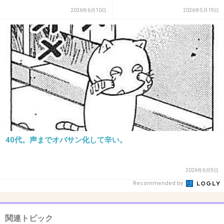
だかね…
2026年6月10日
2026年5月19日
+2
-1
32. 匿名
2013/01/26(土) 11:55:15
ニートの方が年上の場合もありそう
+10
-1
40代。声までオバサン化して辛い。
33. 匿名
2013/01/26(土) 11:55:22
最近は人もレンタルできるのか・・必要ないだろ・・・
2026年6月9日
+1
-1
Recommended by
関連トピック
34. 匿名
2013/01/26(土) 11:55:54