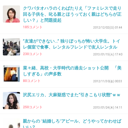
( ﾟдﾟ)すごいね…
クワバタオハラのくわばたりえ「ファミレスで走り
回る子供を、叱る親とほうっておく親はどちらが正
+2
-0
しい？」と問題提起
185コメント
2012/12/02(日) 01:44
35. 匿名
2013/01/26(土) 11:57:14
”友達ができない…” 独りぼっちが怖い大学生。トイ
レ個室で食事、レンタルフレンドで友人レンタル
>>7
230コメント
2013/01/15(火) 17:40
胸負けた(;_;)
+5
-0
菜々緒、高校・大学時代の過去ショット公開 「美
しすぎる」の声多数
80コメント
2012/11/30(金) 00:33
36. 匿名
2013/01/26(土) 11:59:05
沢尻エリカ、大麻疑惑でまた“引きこもり状態”ｗｗ
レンタルお姉さんか、前にレンタル友達っていうのがある
って聞いた事があるよ。
250コメント
2013/01/24(木) 14:11
+2
-1
親からの "結婚しろ"アピール、どうやってかわせば
いい？