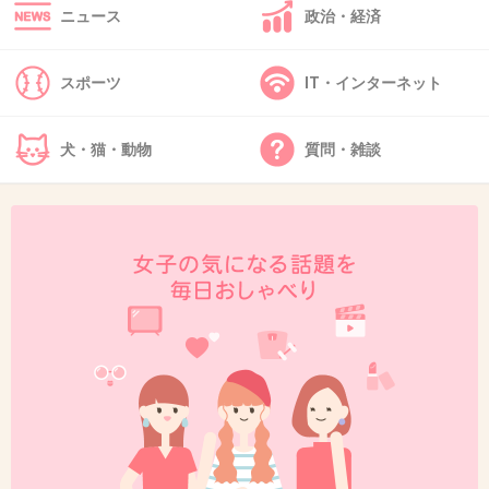
+3
-0
ニュース
政治・経済
スポーツ
IT・インターネット
45. 匿名
2013/01/26(土) 12:06:04
そう簡単にどうにかできる問題と思えないけど、
犬・猫・動物
質問・雑談
親にしてみれば藁をもつかむ感じか
+2
-0
46. 匿名
2013/01/26(土) 12:06:23
へー。資格要らない訪問カウンセラーか。
給料いくら？
+2
-0