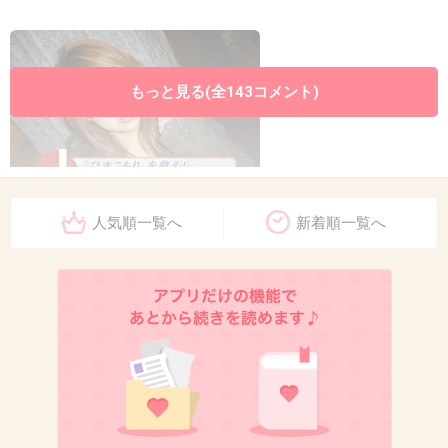
もっと見る(全143コメント)
人気順一覧へ
新着順一覧へ
出典：cip.rdy.jp
+3
-37
10. 匿名
2013/01/26(土) 11:47:32
>>9
ケバすぎやしないかい？？
+34
-9