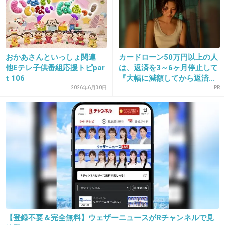
実際のレンタルお姉さんはこういう人みたいだ
よ
おかあさんといっしょ関連
カードローン50万円以上の人
出典：i.yimg.jp
他Eテレ子供番組応援トピpar
は、返済を3～6ヶ月停止して
t 106
『大幅に減額してから返済...
2026年6月30日
PR
レンタルお姉さんって何？ [Webマガジン
月刊チャージャー]
charger440.jp
サラリーマン向けWebマガジン。【調査】まずは疑って係！／“レンタルお
姉さん”に聞いてみました 引きこもりの家へ通う“レンタルお姉さん”って
何？
+37
-5
14. 匿名
2013/01/26(土) 11:49:50
【登録不要＆完全無料】ウェザーニュースがRチャンネルで見