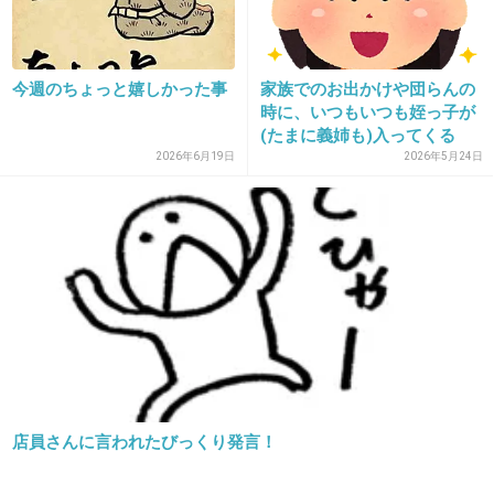
+9
-1
今週のちょっと嬉しかった事
家族でのお出かけや団らんの
時に、いつもいつも姪っ子が
28. 匿名
2013/01/26(土) 11:54:08
(たまに義姉も)入ってくる
2026年6月19日
2026年5月24日
話せる相手がいるってだけで、ひきこもりの人にとったら
嬉しいのかもね！でもお金で雇われてるって思ったら、嬉
しくないのかな？？うーん…
+2
-1
29. 匿名
2013/01/26(土) 11:54:22
レンタルのお兄さんとか来たら更に引きこもりが加速しそ
うだけどな。
店員さんに言われたびっくり発言！
+5
-0