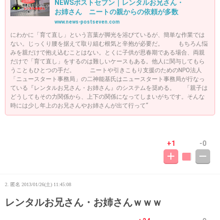
NEWSポストセブン｜レンタルお兄さん・
お姉さん ニートの親からの依頼が多数
www.news-postseven.com
にわかに「育て直し」という言葉が脚光を浴びているが、簡単な作業では
ない。じっくり腰を据えて取り組む根気と辛抱が必要だ。 もちろん悩
みを親だけで抱え込むことはない。とくに子供が思春期である場合、両親
だけで「育て直し」をするのは難しいケースもある。他人に関与してもら
うこともひとつの手だ。 ニートや引きこもり支援のためのNPO法人
「ニュースタート事務局」の二神能基氏はニュースタート事務局が行なっ
ている『レンタルお兄さん・お姉さん』のシステムを奨める。 「親子は
どうしてもその力関係から、上下の関係になってしまいがちです。そんな
時には少し年上のお兄さんやお姉さんが出て行って“
+1
-0
2. 匿名
2013/01/26(土) 11:45:08
レンタルお兄さん・お姉さんｗｗｗ