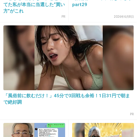
てた私が本当に当選した“買い
part29
方”がこれ
16. 匿名
2013/01/26(土) 11:50:18
PR
2026年6月8日
なんで親の考えることってズレてるんだろう…これで解決で
きるのかな？？
+12
-3
17. 匿名
2013/01/26(土) 11:50:55
なんかカウンセリングみたいだよね。
+10
-2
「風俗前に飲むだけ！」45分で3回戦も余裕！1日31円で朝ま
で絶好調
18. 匿名
2013/01/26(土) 11:51:07
PR
こんなんでニ－トとか引きこもり解消される
の!?