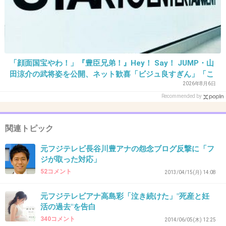
+156
-4
29. 匿名
2015/10/10(土) 15:24:13
「顔面国宝やわ！」『豊臣兄弟！』Hey！ Say！ JUMP・山
ちらっと見たけど、自分が小さい時に絵本に書
田涼介の武将姿を公開、ネット歓喜「ビジュ良すぎん」「こ
んな美しい秀次は初めて」
いた文字とか徹子さんに見せてて、ん？？？？
2026年8月6日
Recommended by
ってなった。
+25
-2
関連トピック
元フジテレビ長谷川豊アナの怨念ブログ反撃に「フ
ジが取った対応」
30. 匿名
2015/10/10(土) 15:24:31
52コメント
2013/04/15(月) 14:08
>>26
義母がこの人ってかなりキツそう。
元フジテレビアナ高島彩「泣き続けた」"死産と妊
活の過去"を告白
しかもピンピン長生きしそうだしw
340コメント
2014/06/05(木) 12:25