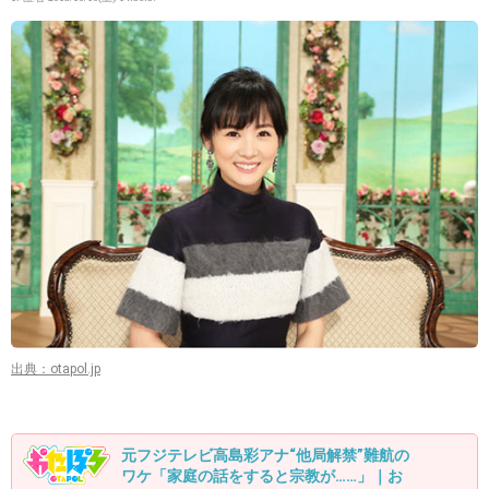
出典：otapol.jp
元フジテレビ高島彩アナ“他局解禁”難航の
ワケ「家庭の話をすると宗教が……」｜お