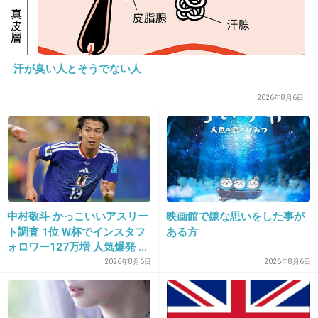
く、
それを利用して金儲けなどする宗教団体が心底
嫌いだ。
汗が臭い人とそうでない人
宗教だけが残って、宗教団体はみんな壊滅して
2026年8月6日
ほしい。
+284
-11
中村敬斗 かっこいいアスリー
映画館で嫌な思いをした事が
ト調査 1位 W杯でインスタフ
ある方
ォロワー127万増 人気爆発 …
23. 匿名
2015/10/10(土) 15:07:33
2位 高橋藍 3位 大谷翔平
2026年8月6日
2026年8月6日
この人の連載がある女性誌見たけど、子供との
時間を大切にしたいから仕事は極力セーブした