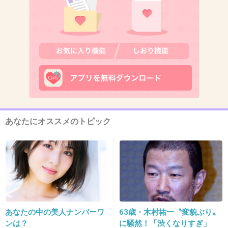
どれくらいの規模？
あんまり聞いたことないので
+135
-8
12. 匿名
2015/10/10(土) 14:46:22
妊活と子育てで忙しかったからじゃない？
あなたにオススメのトピック
必死に働かなきゃいけない経済状態でもないだ
ろうし高島彩側が仕事を選んでいたのかも
元フジテレビアナ高島彩「泣き続け
た」"死産と妊活の過去"を告白
girlschannel.net
元フジテレビアナ高島彩「泣き続けた」"死産と妊活の過去"を告白 （一部
抜粋） 本書によれば、最初の妊娠が判明したのは結婚から半年後のこと。
あなたの中の美人ナンバーワ
63歳・木村祐一〝変貌ぶり〟
妊娠4カ月目に入り、妊娠を世間に公表しようとしていた矢先、検診でおな
ンは？
に騒然！「渋くなりすぎ」
かの中の赤ちゃんが亡くなっているこ...