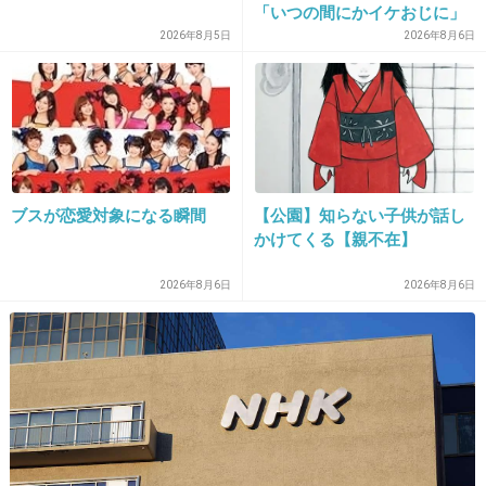
「いつの間にかイケおじに」
の声
2026年8月5日
2026年8月6日
+138
-9
13. 匿名
2015/10/10(土) 14:48:39
それ以前に、なんで仕事に家庭の話を持ち込
ブスが恋愛対象になる瞬間
【公園】知らない子供が話し
かけてくる【親不在】
む？
なんか勘違いしてない？
2026年8月6日
2026年8月6日
+166
-10
14. 匿名
2015/10/10(土) 14:48:41
高島彩さんってそんなに人気あるかな？