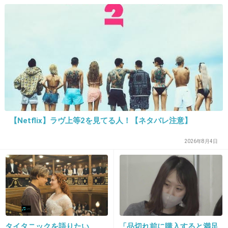
→賛否両論、場所によって全
然違う「コンビニバイトの方
がマシ」との声も
20. 匿名
2015/10/10(土) 14:58:45
テレビ局勤務で高給取りで退職したらタレント
として高給取り
本当に羨ましいです
+103
-7
【Netflix】ラヴ上等2を見てる人！【ネタバレ注意】
2026年8月4日
21. 匿名
2015/10/10(土) 14:59:12
読んだけど…うわぁ…大変そう
「未来の教祖様に？」高島彩、妊娠のウラ
で、姑との宗教問題再熱の兆し- 記事詳細
｜Infoseekニュース
news.infoseek.co.jp
タイタニックを語りたい
「品切れ前に購入すると満足