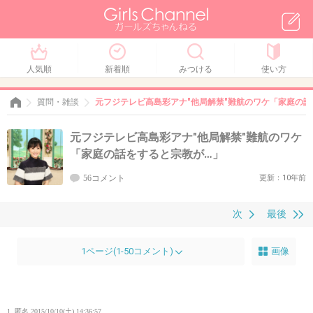
人気順
新着順
みつける
使い方
質問・雑談
元フジテレビ高島彩アナ"他局解禁"難航のワケ「家庭の話
元フジテレビ高島彩アナ"他局解禁"難航のワケ
「家庭の話をすると宗教が…」
56コメント
更新：10年前
次
最後
1ページ(1-50コメント)
画像
1. 匿名
2015/10/10(土) 14:36:57