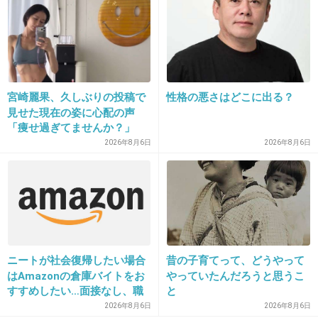
+159
-1
18. 匿名
2015/10/10(土) 14:55:59
宮崎麗果、久しぶりの投稿で
性格の悪さはどこに出る？
>>9
見せた現在の姿に心配の声
この人の場合はただ宗教に入ってるんじゃなく
「痩せ過ぎてませんか？」
て義母が教祖だしね
2026年8月6日
2026年8月6日
ちょっとレベルが違うのかもね
+235
-3
19. 匿名
2015/10/10(土) 14:58:12
ニートが社会復帰したい場合
昔の子育てって、どうやって
はAmazonの倉庫バイトをお
やっていたんだろうと思うこ
確か新居も隣りに建てさせられたんだよね？
すすめしたい…面接なし、職
と
場は綺麗、ドリンクバー無料
+58
-5
2026年8月6日
2026年8月6日