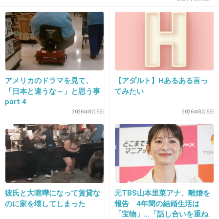
何やってもケチつける人はいるよね。
+126
-24
24. 匿名
2015/10/10(土) 15:08:13
印税でも稼いでそうだけどね
アメリカのドラマを見て、
【アダルト】Hあるある言っ
本屋のトップ10にこの人の本まだ入ってるとこかあったか
「日本と違うな～」と思う事
てみたい
part 4
ら
2026年8月6日
2026年8月6日
+8
-2
25. 匿名
2015/10/10(土) 15:15:34
宗教を熱心に信仰しても、お子さんの事とか、
大変な事が起こる。
彼氏と大喧嘩になって賃貸な
元TBS山本里菜アナ、離婚を
のに家を壊してしまった
報告 4年間の結婚生活は
信仰してたら大丈夫とか言うくせに。
「宝物」…「話し合いを重ね