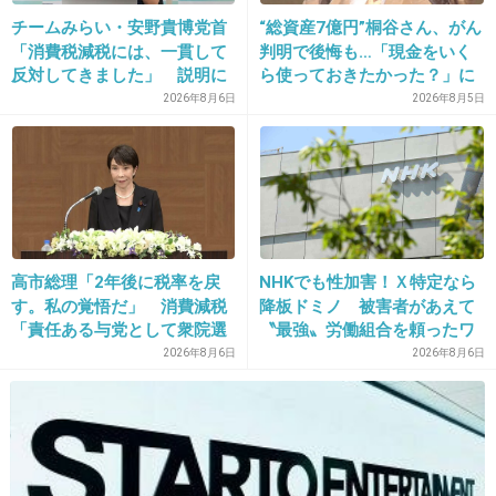
+78
-3
チームみらい・安野貴博党首
“総資産7億円”桐谷さん、がん
「消費税減税には、一貫して
判明で後悔も…「現金をいく
反対してきました」 説明に
ら使っておきたかった？」に
反響
まさかの回答
2026年8月6日
2026年8月5日
27. 匿名
2015/10/10(土) 15:17:45
赤ちゃんを産んだばかりだし、ガツガツ仕事をする気がないんじゃないの？あ
んまり仕事への野心がなさそうだし。実の息子のゆずがあれだけテレビに出た
りオリンピックのタイアップ曲までやっているんだから、義母の宗教が問題で
はなさそう。
+7
-22
高市総理「2年後に税率を戻
NHKでも性加害！Ｘ特定なら
す。私の覚悟だ」 消費減税
降板ドミノ 被害者があえて
「責任ある与党として衆院選
〝最強〟労働組合を頼ったワ
28. 匿名
2015/10/10(土) 15:21:36
公約に掲げ理解賜った」
ケ
2026年8月6日
2026年8月6日
そういう家庭と結婚したんだからしょうかない
んじゃない？選んだのは自分。
もし私が彼と付き合ってて、義理母が新興宗教
の教組だったら一気に冷めるけどな。