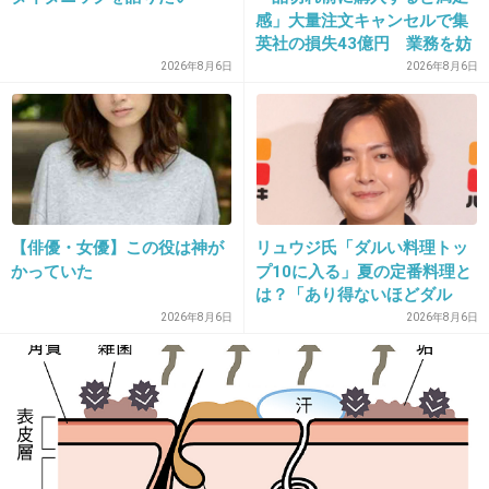
2011年10月に、ゆず・北川悠仁と入籍した高島彩が、2日に妊娠6カ月を報
感」大量注文キャンセルで集
告した。一時は不妊治療中ともいわれた高島だった-楽天が運営するニュー
英社の損失43億円 業務を妨
スサイトです。
害した疑いで32歳女を逮捕
2026年8月6日
2026年8月6日
+56
-5
22. 匿名
2015/10/10(土) 15:00:31
だいたい宗教団体というのは人を救うのではな
【俳優・女優】この役は神が
リュウジ氏「ダルい料理トッ
く、
かっていた
プ10に入る」夏の定番料理と
人を人生の線路から脱線させるもの、
は？「あり得ないほどダル
転落人生にさせるものでしかない悪魔の集団だ
い」
2026年8月6日
2026年8月6日
と思う。
宗教をやりたいのであれば、自分が信じた宗教
を個人で
信仰していればそれでよいのだと思う。
私は宗教が嫌いだとは言わない。宗教ではな