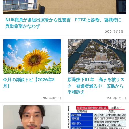
+286
-7
NHK職員が番組出演者から性被害 PTSDと診断、復職時に
15. 匿名
2015/10/10(土) 14:48:54
異動希望かなわず
2026年8月5日
アヤパン＝フジのイメージが強すぎて他局は使
いにくかったとか。
+177
-1
今月の雑談トピ【2026年8
原爆投下81年 高まる核リス
月】
ク 被爆者減る中、広島から
平和訴え
2026年8月1日
2026年8月6日
16. 匿名
2015/10/10(土) 14:49:31