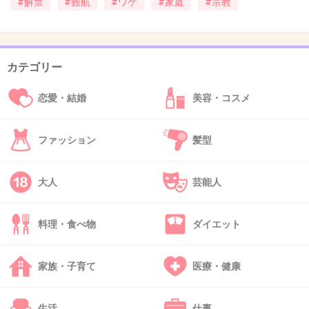
#解禁
#難航
#ワケ
#家庭
#宗教
34. 匿名
2015/10/10(土) 15:51:32
嫌い。整形女。うざい。育児してれば？
カテゴリー
+52
-23
恋愛・結婚
美容・コスメ
ファッション
髪型
35. 匿名
2015/10/10(土) 15:54:26
学生時代のケバすぎる写真を見てから、好感度
大人
芸能人
全く持てないので、この人が人気有るのが不思
議だった。
料理・食べ物
ダイエット
ビオレのCMも観ていて不快になる。
ニュースを読まないアナウンサーなら、もう出
家族・子育て
医療・健康
なくて良いですよ。
+115
-11
生活
仕事