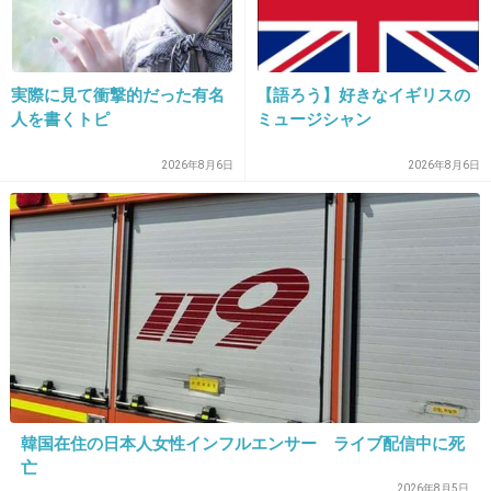
いって書いてた。
他にも意外と庶民的なこと書いてたよ。
実際に見て衝撃的だった有名
【語ろう】好きなイギリスの
テレビで子供に早期教育させたりプリスクール
人を書くトピ
ミュージシャン
に通わせてるって芸能人ママの情報を見て心が
ざわついたとか、子供に何をしてあげられるか
2026年8月6日
2026年8月6日
競うようにしているお母さんたちもいて不安に
なるとか。
この人あんまり好きじゃなかったけど母親とし
ての話は他にも分かる分かる〜って思えること
結構書いてた。
仕事すりゃ子育てしとけって叩かれるだろう
し、仕事減らせば扱いにくいからって言われ
韓国在住の日本人女性インフルエンサー ライブ配信中に死
る。
亡
2026年8月5日