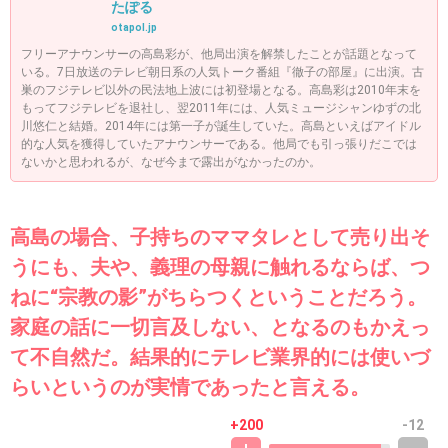
たぽる
otapol.jp
フリーアナウンサーの高島彩が、他局出演を解禁したことが話題となって
いる。7日放送のテレビ朝日系の人気トーク番組『徹子の部屋』に出演。古
巣のフジテレビ以外の民法地上波には初登場となる。高島彩は2010年末を
もってフジテレビを退社し、翌2011年には、人気ミュージシャンゆずの北
川悠仁と結婚。2014年には第一子が誕生していた。高島といえばアイドル
的な人気を獲得していたアナウンサーである。他局でも引っ張りだこでは
ないかと思われるが、なぜ今まで露出がなかったのか。
高島の場合、子持ちのママタレとして売り出そ
うにも、夫や、義理の母親に触れるならば、つ
ねに“宗教の影”がちらつくということだろう。
家庭の話に一切言及しない、となるのもかえっ
て不自然だ。結果的にテレビ業界的には使いづ
らいというのが実情であったと言える。
+200
-12