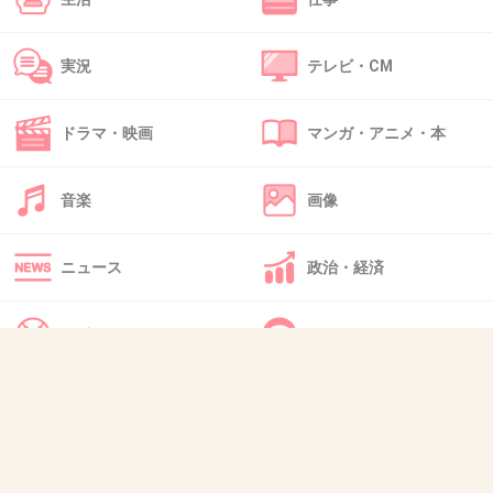
実況
テレビ・CM
36. 匿名
2015/10/10(土) 16:07:47
旦那が十分稼いでるんだから、他のアナウンサ
ドラマ・映画
マンガ・アニメ・本
ーにチャンスあげてください。
いけてる旦那（世の中的には）と幸せな家庭。
音楽
画像
それ以上を求めるのは欲が深すぎる
+80
-6
ニュース
政治・経済
スポーツ
IT・インターネット
37. 匿名
2015/10/10(土) 16:12:51
以前、結婚後の高島がMCやってて、トークのコーナーにな
犬・猫・動物
質問・雑談
った途端、高島だけスタジオを出て行ったことがあったの
で、「あ？姑の宗教のこと聞かれると思ったんだな」と感
じたわ。でもやっぱりそうなんだね