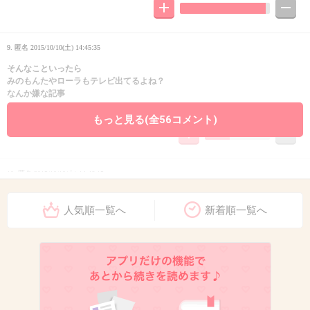
9. 匿名
2015/10/10(土) 14:45:35
そんなこといったら
みのもんたやローラもテレビ出てるよね？
なんか嫌な記事
+23
-38
もっと見る(全56コメント)
10. 匿名
2015/10/10(土) 14:46:15
かむながらのみち
人気順一覧へ
新着順一覧へ
+176
-3
11. 匿名
2015/10/10(土) 14:46:19
どういう事をする宗教なんですか？