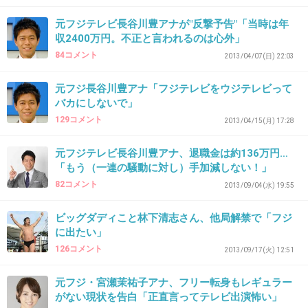
+169
-1
元フジテレビ長谷川豊アナが"反撃予告"「当時は年
収2400万円。不正と言われるのは心外」
84コメント
2013/04/07(日) 22:03
31. 匿名
2015/10/10(土) 15:30:56
またこれ、ドぎついババァやな〜…
元フジ長谷川豊アナ「フジテレビをウジテレビって
バカにしないで」
教祖様オーラ ０やなww
129コメント
2013/04/15(月) 17:28
+151
-3
元フジテレビ長谷川豊アナ、退職金は約136万円…
「もう（一連の騒動に対し）手加減しない！」
82コメント
2013/09/04(水) 19:55
32. 匿名
2015/10/10(土) 15:35:37
結婚する前に、
ビッグダディこと林下清志さん、他局解禁で「フジ
に出たい」
十分話し合った事で
126コメント
2013/09/17(火) 12:51
高島自身、十代の小娘でもなく
母子家庭で育ち、
元フジ・宮瀬茉祐子アナ、フリー転身もレギュラー
がない現状を告白「正直言ってテレビ出演怖い」
母親とも話し合いの上