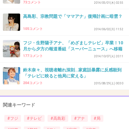
73コメント
2014/05/01(木) 02:55
結婚したのだから、
その宗教を理解し、継承者になるつもりで
高島彩、宗教問題で「ママアナ」復帰計画に暗雲？
北川家に入った事でしょう…
105コメント
2014/06/02(月) 11:52
同情すべき事は１つも無い。
フジ・生野陽子アナ、「めざましテレビ」卒業！10
+151
-5
月から夕方の報道番組「スーパーニュース」へ移籍
177コメント
2014/10/07(火) 20:11
33. 匿名
2015/10/10(土) 15:35:54
鈴木奈々、視聴者離れ深刻…家庭話暴露に反感殺到
「テレビに映ると他局に変える」
宗教のことがなかったらお似合いのカップルだ
204コメント
2015/08/29(土) 00:30
し2人とも有名人だから家庭や子供の話にも需
要はあるんだろうけどね…宗教だけがネックだ
関連キーワード
出典：apasson.com
#フジ
#テレビ
#高島彩
#アナ
#局
+153
-8