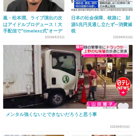
この人アナウンサーなのに、CM出演とかして
タレント気取りで嫌い。
嵐・松本潤、ライブ演出の次
日本の社会保障、岐路に 財
そのまま家庭にいて、大人しくしてていいです
はアイドルプロデュース！大
源5兆円見通し立たず―消費減
よ。
手配信で“timelesz式”オーデ
税
ィション番組が進行中か
2026年8月5日
2026年8月6日
+298
-20
17. 匿名
2015/10/10(土) 14:53:29
新興宗教ってどうしてもうさん臭いイメージあ
るしね…
ゆずの母親のところがどうなのか実際のとこは
分からないけど
メンタル強くないとできないだろうと思う事
出典：i.imgur.com
2026年8月6日