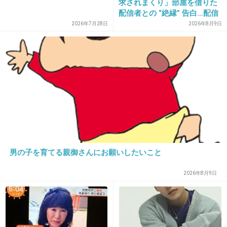
求されまくり」部屋を借りた
配信者との “絶縁” 告白…配信
28. 匿名
2013/09/16(月) 13:46:22
者側は「逃げられた」荷物放
2026年7月28日
2026年8月9日
ダディとフジならオワコン同士でいい組み合わ
置に怒り心頭
せかもねｗ
+22
-2
29. 匿名
2013/09/16(月) 13:46:32
脚短すぎる…ヤバいだろ
+61
-0
男の子を育てる親御さんにお願いしたいこと
2026年8月9日
30. 匿名
2013/09/16(月) 13:47:34
美奈子共々早く消えて。