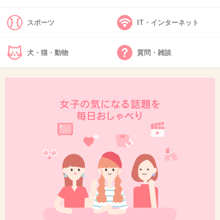
スポーツ
IT・インターネット
41. 匿名
2013/09/16(月) 13:50:08
これ以上子供達に恥ずかしい思いをさせないで
犬・猫・動物
質問・雑談
ほしい。
+36
-0
42. 匿名
2013/09/16(月) 13:50:50
目の錯覚かと思うほどの足の短さｗｗｗ
+66
-0
43. 匿名
2013/09/16(月) 13:50:52
おいおい夫婦そろって芸能人気取りもたいがい