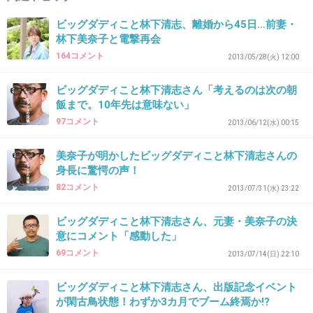
キモイんだよ!!
ビッグダディこと林下清志、離婚から45日…前妻・
林下美奈子と電撃再会
出典：nandemo-gozare1128.blog.so-net.ne.jp
164コメント
2013/05/28(火) 12:00
+72
-6
ビッグダディこと林下清志さん「考えるのは次の朝
飯まで。10年先は意味ない」
97コメント
2013/06/12(水) 00:15
33. 匿名
2013/09/16(月) 13:48:06
美奈子が明かしたビッグダディこと林下清志さんの
色物でもリングに上がるなら
身長に驚愕の声！
最低限、人様に見せれる体にしておいで!
82コメント
2013/07/31(水) 23:22
+31
-2
ビッグダディこと林下清志さん、元妻・美奈子の決
意にコメント「感動した」
69コメント
2013/07/14(日) 22:10
34. 匿名
2013/09/16(月) 13:48:23
ビッグダディこと林下清志さん、出版記念イベント
これぞ胴長短足ですね♪
が閑古鳥状態！わずか3カ月でブーム終焉か!?