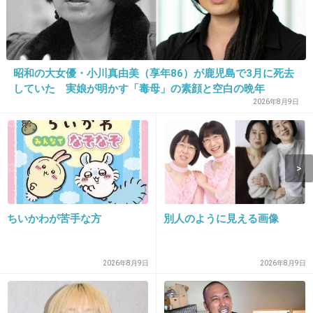
アル初公開…キャストも発表
girlschannel.net
中島知子主演『ハダカの美奈子』のビジュアル初公開…キャストも発表 中
島知子主演『ハダカの美奈子』のビジュアル初公開 キャストも発表 ニュ
ース-ORICON STYLE-元オセロの中島知子（41）が主演を務める、ビッグマ
ミィことタレント・美奈子（30）の自叙伝を映画...
昭和の大女優・小川真由美（享年86）が鹿児島で3月に死去
していた 実娘が明かす「毒母」の素顔と空白の晩年
2026年8月9日
+149
-4
12. 匿名
2013/09/16(月) 13:44:25
＞テレビ朝日系「痛快！ビッグダディ」シリー
ちいかわが苦手な方
別人のように見える画像
ズが１０月で最終回を迎える
2026年8月9日
2026年8月9日
ていうか10月にまた放送するの？
+260
-3