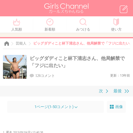
人気順
新着順
みつける
使い方
芸能人
ビッグダディこと林下清志さん、他局解禁で「フジに出たい」
ビッグダディこと林下清志さん、他局解禁で
「フジに出たい」
126コメント
更新：13年前
次
最後
1ページ(1-50コメント)
画像
1. 匿名
2013/09/16(月) 13:40:38