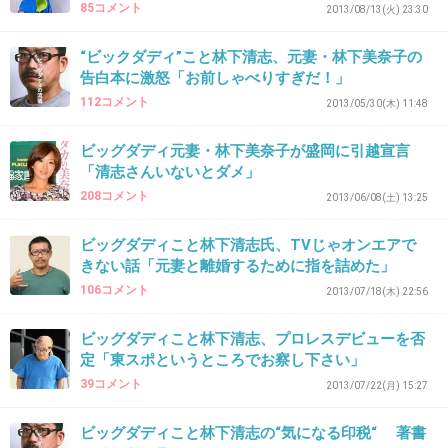
85コメント
2013/08/13(火) 23:30
てか
美奈子も清志も
“ビックダディ”こと林下清志、元妻・林下美奈子の
告白本に激怒「お前しゃべりすぎだ！」
テレビから消えろ。
112コメント
2013/05/30(木) 11:48
+74
-1
ビッグダディ元妻・林下美奈子が盛岡に引越宣言
「清志さんいないとダメ」
208コメント
2013/06/08(土) 13:25
35. 匿名
2013/09/16(月) 13:48:53
美奈子には脱ぎ芸（）があるけどダディは何が
ビッグダディこと林下清志氏、TVじゃオンエアで
きない話「元妻と離婚するために指を詰めた」
できるわけ？
106コメント
2013/07/18(木) 22:56
+27
-3
ビッグダディこと林下清志、プロレスデビューを否
定「東スポというところでお察し下さい」
39コメント
2013/07/22(月) 15:27
36. 匿名
2013/09/16(月) 13:48:59
足(笑)
ビッグダディこと林下清志の“気になる印税“ 著書