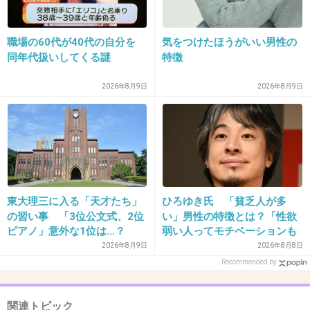
+72
-3
職場の60代が40代の自分を
気をつけたほうがいい男性の
同年代扱いしてくる謎
特徴
31. 匿名
2013/09/16(月) 13:47:39
メディアが悪いのか？
2026年8月9日
2026年8月9日
清志や美奈子が悪いのか？
どっちにしろ見る事はないや。
不快！これに尽きる。
+42
-1
東大理三に入る「天才たち」
ひろゆき氏 「貧乏人が多
の習い事 「3位公文式、2位
い」男性の特徴とは？「性欲
ピアノ」意外な1位は…？
弱い人ってモチベーションも
「3つぐらいの習い事は当た
低いので貧乏人多い」
2026年8月9日
2026年8月8日
32. 匿名
2013/09/16(月) 13:47:50
り前、4つ以上の家庭も多
Recommended by
数」
メガネ止めてコンタクトにしたの？
色気出してるのか？ｗ
関連トピック