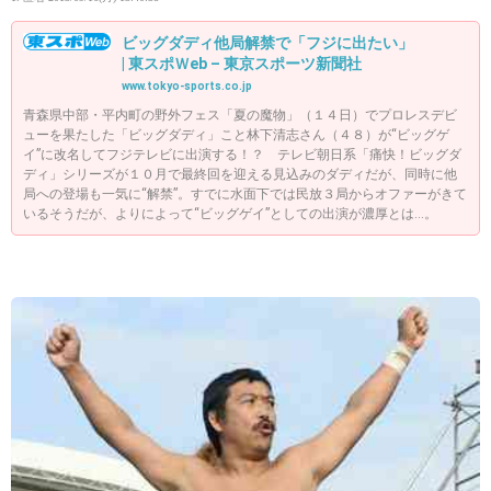
ビッグダディ他局解禁で「フジに出たい」
| 東スポＷeb – 東京スポーツ新聞社
www.tokyo-sports.co.jp
青森県中部・平内町の野外フェス「夏の魔物」（１４日）でプロレスデビ
ューを果たした「ビッグダディ」こと林下清志さん（４８）が“ビッグゲ
イ”に改名してフジテレビに出演する！？ テレビ朝日系「痛快！ビッグダ
ディ」シリーズが１０月で最終回を迎える見込みのダディだが、同時に他
局への登場も一気に“解禁”。すでに水面下では民放３局からオファーがきて
いるそうだが、よりによって“ビッグゲイ”としての出演が濃厚とは…。