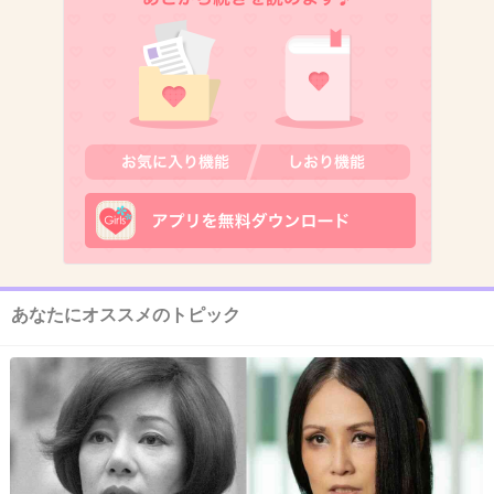
どうぞどうぞ
フジテレビは嫌なので見てませんからｗｗ
+125
-4
10. 匿名
2013/09/16(月) 13:43:54
oh、美奈子が最近活躍してんぞｗｗ
+81
-8
あなたにオススメのトピック
11. 匿名
2013/09/16(月) 13:44:00
最近美奈子の話題ばっかりで清志の存在忘れて
たわｗｗ
中島知子主演『ハダカの美奈子』のビジュ