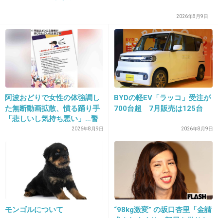
2026年8月9日
+60
-5
26. 匿名
2013/09/16(月) 13:46:00
骨接ぎ盛岡屋は辞めたのか？
阿波おどりで女性の体強調し
BYDの軽EV「ラッコ」受注が
た無断動画拡散、憤る踊り手
700台超 7月販売は125台
+82
-1
「悲しいし気持ち悪い」…警
察への相談も検討
2026年8月9日
2026年8月9日
27. 匿名
2013/09/16(月) 13:46:11
アニメみたいな体型o(^▽^)o
+51
-0
モンゴルについて
“98kg激変” の坂口杏里「金請