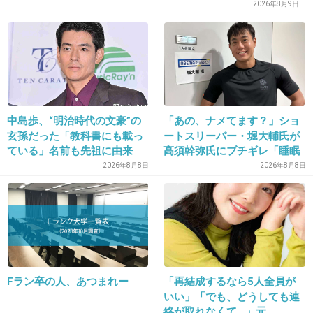
脚短っ！！
ンに飛び込むようなもの」
2026年8月9日
+223
-2
中島歩、“明治時代の文豪”の
「あの、ナメてます？」ショ
玄孫だった「教科書にも載っ
ートスリーパー・堀大輔氏が
ている」名前も先祖に由来
高須幹弥氏にブチギレ「睡眠
不足の人＝キレやすい」SNS
2026年8月8日
2026年8月8日
で物議
16. 匿名
2013/09/16(月) 13:44:44
足短っ！！！！！
+231
-2
Fラン卒の人、あつまれー
「再結成するなら5人全員が
いい」「でも、どうしても連
絡が取れなくて…」元