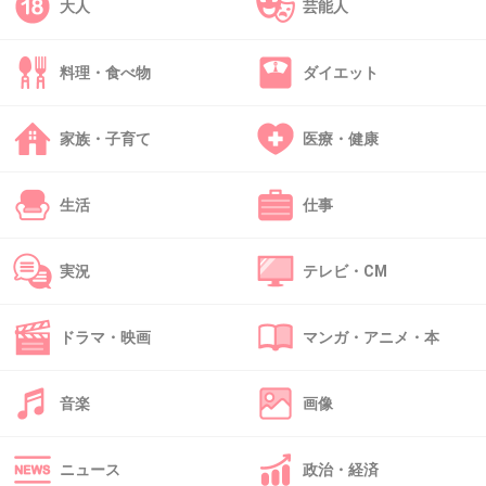
アラレちゃんとかに出演してそう(・∀・)
大人
芸能人
+25
-0
料理・食べ物
ダイエット
39. 匿名
2013/09/16(月) 13:49:33
家族・子育て
医療・健康
このブヨブヨな体に美奈子は…ｫｪ
生活
仕事
+32
-0
実況
テレビ・CM
40. 匿名
2013/09/16(月) 13:49:58
ドラマ・映画
マンガ・アニメ・本
リトルダディと共演でもするつもり？笑
音楽
画像
出典：up.gc-img.net
+82
-0
ニュース
政治・経済