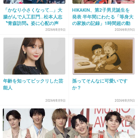
+26
-3
「かなり小さくなって…」大
HIKAKIN、第2子男児誕生を
腸がんで人工肛門…松本人志
発表 半年間にわたる「等身大
〝青森訪問〟姿に心配の声
の家族の記録」1時間超の動
20. 匿名
2013/09/16(月) 13:45:04
続々「脂肪のない感じが痛ま
画とともに感謝伝える
2026年8月9日
2026年8月9日
しい」「無理せずに」
体型！！！www
脚、短すぎきもい
+176
-1
年齢を知ってビックリした芸
孫ってそんなに可愛いです
能人
か？
2026年8月9日
2026年8月9日
21. 匿名
2013/09/16(月) 13:45:04
やだ。
やめて。
気持ち悪いから。