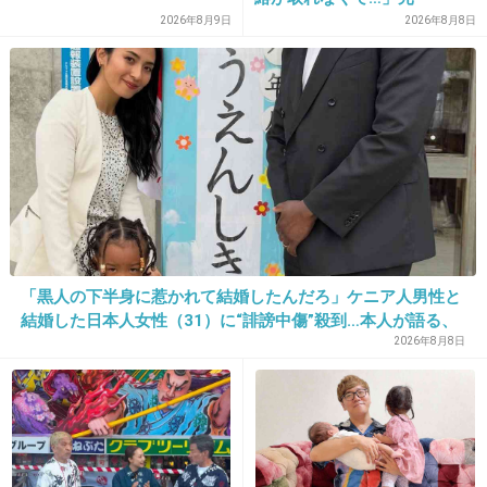
17. 匿名
2013/09/16(月) 13:44:45
ZONE・MIZUHO（38）が明
2026年8月9日
2026年8月8日
別にビッグじゃなさそう
かす「19年ぶりに芸能界復
帰」した本当の理由
+61
-3
18. 匿名
2013/09/16(月) 13:44:59
汚ねー体見せんな
+115
-2
「黒人の下半身に惹かれて結婚したんだろ」ケニア人男性と
結婚した日本人女性（31）に“誹謗中傷”殺到…本人が語る、
日本で感じる“外国人差別”のリアル
2026年8月8日
19. 匿名
2013/09/16(月) 13:45:03
ギャラのいいとこ狙い？
美奈子が喜ぶだけだからでてこないで。