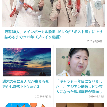
+86
-0
22. 匿名
2013/09/16(月) 13:45:29
観客30人、メインボーカル脱退…M!LKが「ポスト嵐」に上り
短足ブヨブヨ気持ち悪い…(+_+)
詰めるまでの12年《ブレイク秘話》
2026年8月8日
+121
-1
23. 匿名
2013/09/16(月) 13:45:32
ビッグゲイって、ビッグダディでいいんじゃな
いかと
週末の夜にみんなが集まる夜
「ギャラも一年目になりまし
更かし雑談トピpart13
た」。アジアン解散→ピン芸
+42
-1
人になった馬場園梓が直面し
た現実、そして携える芸人と
2026年8月7日
2026年8月9日
しての矜持