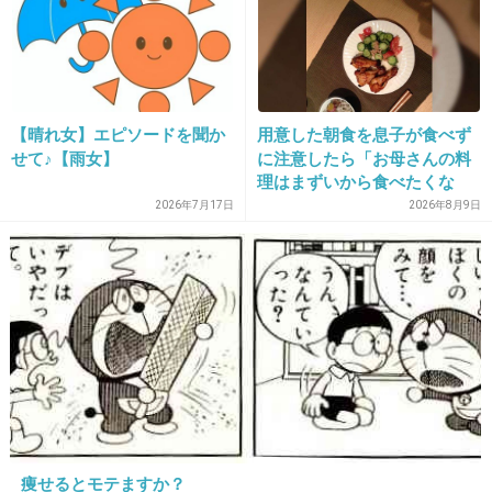
24. 匿名
2013/09/16(月) 13:45:33
驚異的な足のみじかさｗｗｗｗｗｗｗｗｗ
+140
-1
【晴れ女】エピソードを聞か
用意した朝食を息子が食べず
せて♪【雨女】
に注意したら「お母さんの料
理はまずいから食べたくな
い」と…「まずいなら食べな
2026年7月17日
2026年8月9日
25. 匿名
2013/09/16(月) 13:45:44
くていい。今後は自分で食事
ダディは美奈子以上に人気がないからタレント
を用意しなさい。お金は渡
す」と言った話が議論に
にはなれないでしょ（笑）
ビッグダディこと林下清志さん、出版記念
イベントが閑古鳥状態！わずか3カ月でブ
ーム終焉か!?
girlschannel.net
ビッグダディこと林下清志さん、出版記念イベントが閑古鳥状態！わずか3
カ月でブーム終焉か!? 「記者会見場には、テレビ局数社と、各スポーツ紙
が来ていましたが、肝心の一般参加者が全然来ていなかったんですよ。先
痩せるとモテますか？
着300名の予定でしたが、実際には、150～16...