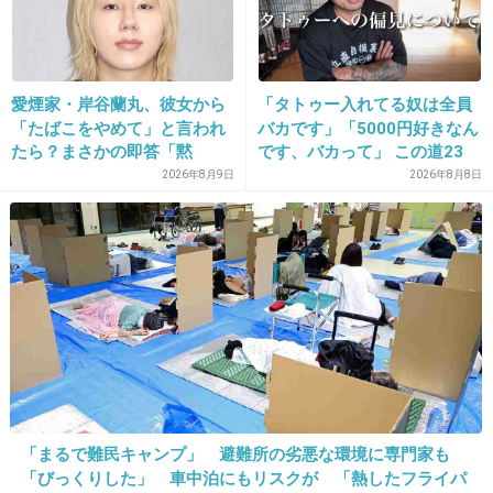
13. 匿名
2013/09/16(月) 13:44:27
愛煙家・岸谷蘭丸、彼女から
「タトゥー入れてる奴は全員
膝下短くてびっくり。
「たばこをやめて」と言われ
バカです」「5000円好きなん
もろ日本人。
たら？まさかの即答「黙
です、バカって」 この道23
れ！」
年の彫り師YouTuberの動画
2026年8月9日
2026年8月8日
+314
-3
が話題
14. 匿名
2013/09/16(月) 13:44:39
ビッグゲイって…HGですら出れてないのに…
+64
-5
「まるで難民キャンプ」 避難所の劣悪な環境に専門家も
15. 匿名
2013/09/16(月) 13:44:43
「びっくりした」 車中泊にもリスクが 「熱したフライパ