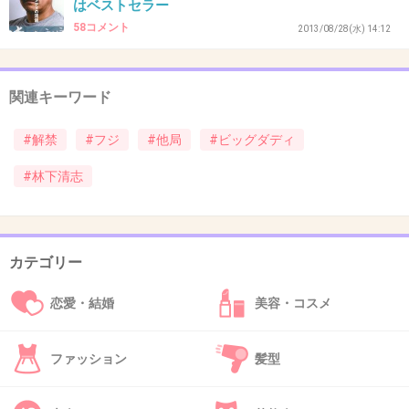
はベストセラー
58コメント
2013/08/28(水) 14:12
そこに目がいきますねぇ～
あっ他がキモすぎて見たくないですよね
関連キーワード
+45
-0
#解禁
#フジ
#他局
#ビッグダディ
#林下清志
37. 匿名
2013/09/16(月) 13:49:21
とりあえず、誰？
カテゴリー
ウジテレビは見ないですけどね
+14
-0
恋愛・結婚
美容・コスメ
ファッション
髪型
38. 匿名
2013/09/16(月) 13:49:26