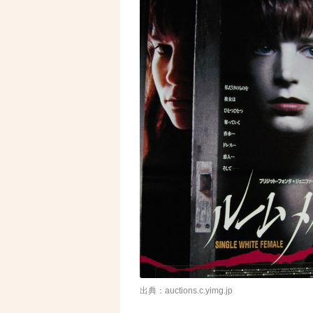
出典：auctions.c.yimg.jp