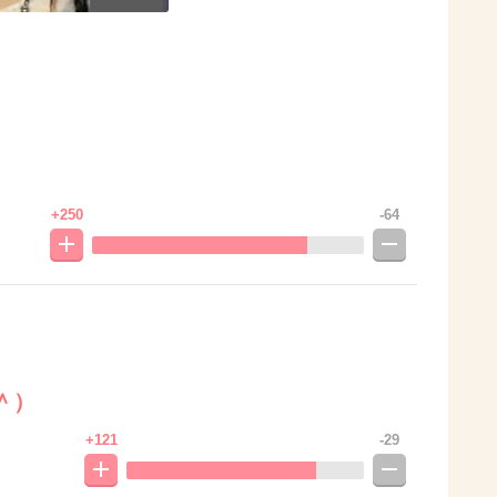
+250
-64
＾）
+121
-29