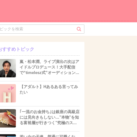
おすすめトピック
嵐・松本潤、ライブ演出の次はア
イドルプロデュース！大手配信
で“timelesz式”オーディション...
【アダルト】Hあるある言ってみ
たい
｢一流のお金持ち｣は銀座の高級店
には見向きもしない…"本物"を知
る富裕層が行きつく"究極のス...
若い女の子達、普通に可愛くな