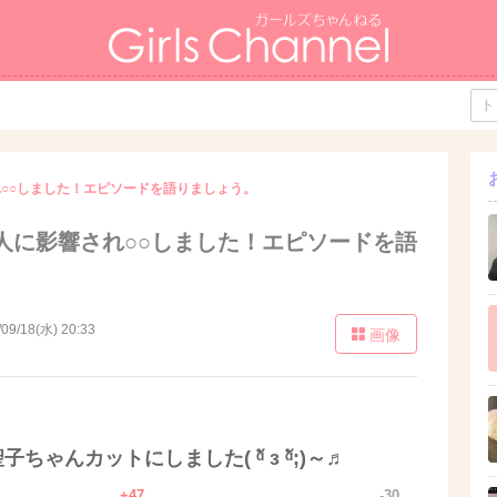
○○しました！エピソードを語りましょう。
人に影響され○○しました！エピソードを語
/09/18(水) 20:33
画像
んカットにしました( ᵅั ᴈ ᵅั;)～♬
+47
-30