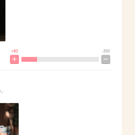
+83
-333
き。