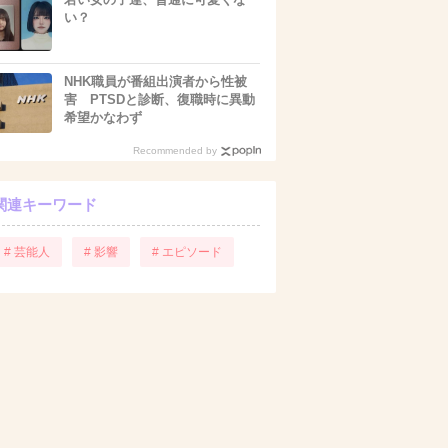
い？
NHK職員が番組出演者から性被
害 PTSDと診断、復職時に異動
希望かなわず
Recommended by
関連キーワード
# 芸能人
# 影響
# エピソード