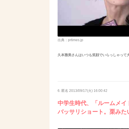
出典：prtimes.jp
久本雅美さんはいつも笑顔でいらっしゃって
6. 匿名
2013/09/17(火) 16:00:42
中学生時代、「ルームメイ
バッサリショート。栗みたい