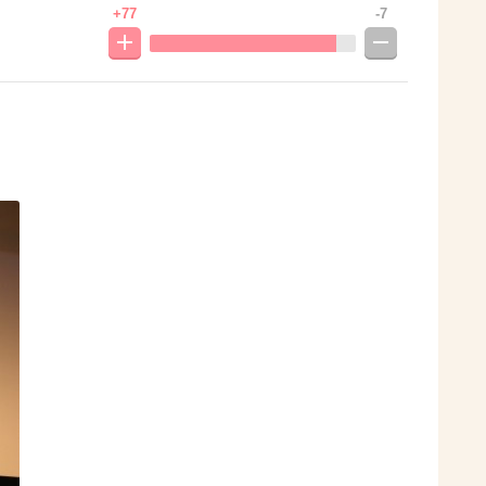
+77
-7