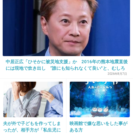
線乗車率を報道で目にする度に田舎が本州で羨
ましいなと思う。
+36
-8
17. 匿名
2013/09/12(木) 20:12:32
指定席をとっていないときは座れるか直前まで
中居正広「ひそかに被災地支援」か 2016年の熊本地震直後
には現地で炊き出し “誰にも知られなくて良い”と、むしろ
不安。
強まる福祉活動への思い
2026年8月7日
+191
-4
18. 匿名
2013/09/12(木) 20:13:09
お母さんの降りる準備が早すぎ。
夫が外で子どもを作ってしま
映画館で嫌な思いをした事が
+205
-4
ったが、相手方が「私生児に
ある方