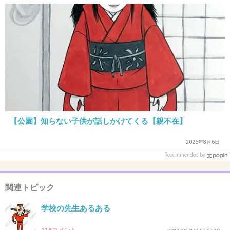
窓側の席の人にコンセント独占される。
+97
-4
28. 匿名
2013/09/12(木) 20:15:55
隣の人のイヤホンからシャカシャカ聞こえてく
る
悪いとわかりつつ551の豚まんを食べたくなる
【公園】知らない子供が話しかけてくる【親不在】
+61
-6
2026年8月6日
Recommended by
29. 匿名
2013/09/12(木) 20:17:49
関連トピック
冬は関が原が関所。
学校の先生あるある
+37
-3