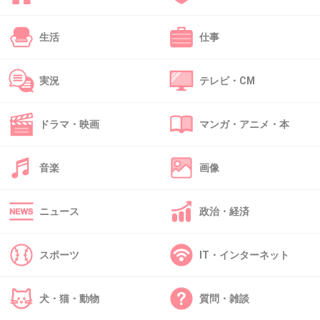
私が座ってる側に立って大声で雑談を始められ
生活
仕事
ました
ちょっとトイレに行こうと席を立ったら
「いゃ〜ねえちゃん席ゆずってくれるんや〜優
実況
テレビ・CM
しいな〜」ってワザと譲るように揺さぶりかけ
られたので
ドラマ・映画
マンガ・アニメ・本
「トイレです」と言ったら
「しょうもなっ！」って言われた
音楽
画像
降りるまで殺気のような物を感じて怖かった
ニュース
政治・経済
+134
-3
スポーツ
IT・インターネット
37. 匿名
2013/09/12(木) 20:22:27
犬・猫・動物
質問・雑談
北海道にはまだ新幹線が通ってないから何のこ