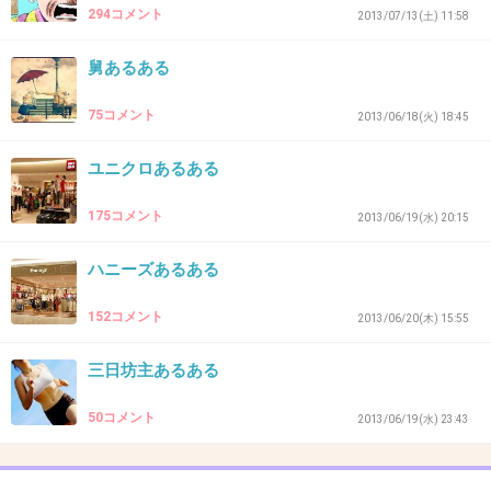
294コメント
32. 匿名
2013/09/12(木) 20:18:10
2013/07/13(土) 11:58
新幹線のワゴン販売のアイスがめちゃめちゃお
舅あるある
いしい！特に抹茶♡
75コメント
2013/06/18(火) 18:45
+47
-3
ユニクロあるある
175コメント
2013/06/19(水) 20:15
33. 匿名
2013/09/12(木) 20:18:47
たまに車両の傾きを感じるときがある
ハニーズあるある
+81
-1
152コメント
2013/06/20(木) 15:55
三日坊主あるある
34. 匿名
2013/09/12(木) 20:19:34
50コメント
2013/06/19(水) 23:43
小さな男の子は新幹線が本当に好き。
+107
-2