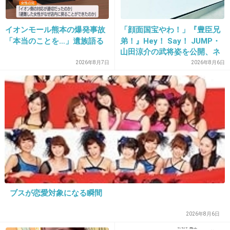
24. 匿名
2013/09/12(木) 20:14:07
イオンモール熊本の爆発事故
「顔面国宝やわ！」『豊臣兄
「本当のことを…」遺族語る
弟！』Hey！ Say！ JUMP・
社内販売でコーヒー買ってしまう。
山田涼介の武将姿を公開、ネ
ット歓喜「ビジュ良すぎん」
2026年8月7日
2026年8月6日
+67
-5
「こんな美しい秀次は初め
て」
25. 匿名
2013/09/12(木) 20:14:33
>5
もし寝てたら起こさないでね！
【twitter】関西学院大学生、新幹線で熟睡
中の中川翔子さんを無理やり起こす→大炎
上
ブスが恋愛対象になる瞬間
girlschannel.net
【twitter】関西学院大学生、新幹線で熟睡中の中川翔子さんを無理やり起こ
2026年8月6日
す→大炎上 shoko55mmts (中川翔子) こわかった。新幹線、寝てたのにわ
ざわざ起こされて握手をもとめてきたかたがいた、、 ↓ ↓ wadataku0812