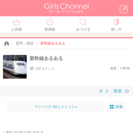
人気順
新着順
みつける
使い方
質問・雑談
新幹線あるある
新幹線あるある
142コメント
更新：13年前
次
最後
1ページ(1-50コメント)
画像
1. 匿名
2013/09/12(木) 20:06:34