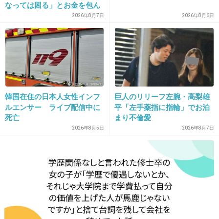
なっては困る」とお金を包ん
で頭を下げに来ても応じず、
2026年8月7日
2026年8月6日
晩年まで離婚に応じなかった
19. 匿名
2013/09/12(木) 20:13:23
親戚の話→「一生復讐にな
る」「これ本人幸せなの？」
隣がクサいオヤジ(*_*) 着くまで地獄…
+126
-6
韓国在住の日本人女性インフ
巨人のリリーフ左腕・高梨雄
ルエンサー ライブ配信中に
平「左手薬指に指輪」でお泊
20. 匿名
2013/09/12(木) 20:13:24
死亡
まり不倫愛
富士山の前を通る時は必ず写真を撮る人がい
2026年8月5日
2026年8月7日
る。
+121
-2
21. 匿名
2013/09/12(木) 20:13:32