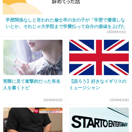
トンネル内は耳痛くなる( ´Д｀)ﾉ
+136
-3
学歴関係なしと言われた修士卒の女の子が「学歴で優遇しな
いとか、それじゃ大学院まで学費払って自分の価値を上げた
人が馬鹿じゃないですか」と捨て台詞を残し会社を辞めてっ
2026年8月6日
22. 匿名
2013/09/12(木) 20:13:38
た
指定席の番号を間違えて他の席に座る人がいる
+93
-1
実際に見て衝撃的だった有名
【語ろう】好きなイギリスの
23. 匿名
2013/09/12(木) 20:14:05
人を書くトピ
ミュージシャン
いまだに「新幹線」と言われて思い浮かべるの
2026年8月6日
2026年8月6日
は、カモノハシじゃなく、鼻が丸くて黄色いや
つ。
+73
-9