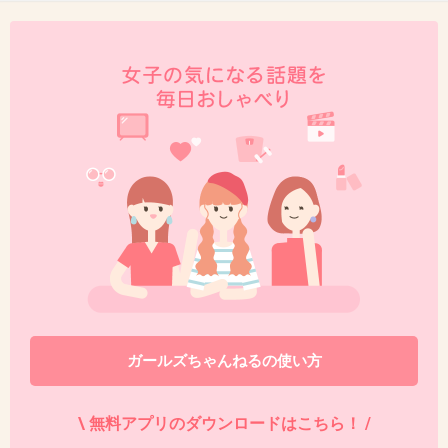
とやら・・・
+14
-4
38. 匿名
2013/09/12(木) 20:22:36
車内で食べる用にお菓子を買いすぎちゃう( ￣
▽￣)
+88
-4
39. 匿名
2013/09/12(木) 20:22:40
マックとか匂いきついもの食べてるやつらに殺
ガールズちゃんねるの使い方
意がわく
+138
-5
\ 無料アプリのダウンロードはこちら！ /