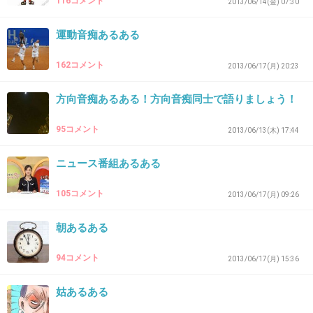
116コメント
2013/06/14(金) 07:30
運動音痴あるある
30. 匿名
2013/09/12(木) 20:17:50
新幹線の線路の近くに住んでるんですが、ドク
162コメント
2013/06/17(月) 20:23
ターイエローみるとなんかラッキーなかんじが
方向音痴あるある！方向音痴同士で語りましょう！
する(笑)
95コメント
2013/06/13(木) 17:44
+119
-3
ニュース番組あるある
31. 匿名
2013/09/12(木) 20:18:05
105コメント
2013/06/17(月) 09:26
指定席窓側とって到着駅まで外ばっかり見て
朝あるある
る。
94コメント
2013/06/17(月) 15:36
+103
-1
姑あるある