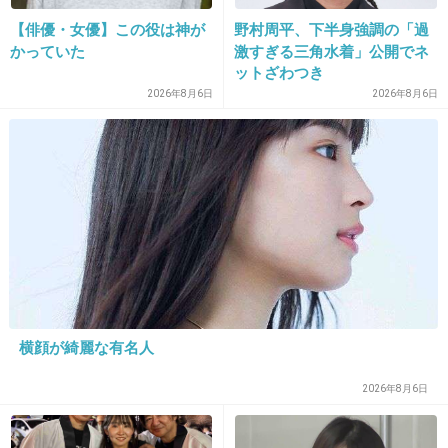
12. 匿名
2013/09/12(木) 20:10:41
【俳優・女優】この役は神が
野村周平、下半身強調の「過
匂いが嫌い。
かっていた
激すぎる三角水着」公開でネ
ットざわつき
+83
-15
2026年8月6日
2026年8月6日
13. 匿名
2013/09/12(木) 20:10:53
指定席の隣の席の人がどんな人か気になる。
+259
-3
14. 匿名
2013/09/12(木) 20:10:55
横顔が綺麗な有名人
団体客とか子供とかが近くにいるとうわぁーっ
2026年8月6日
てなる。。
+317
-12