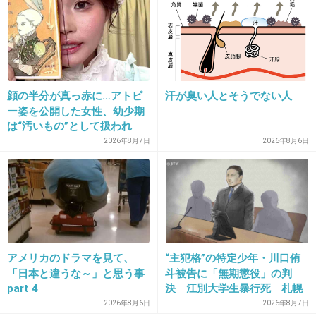
(わだたく) 電車にしょこたんおったんやけ...
+48
-2
顔の半分が真っ赤に…アトピ
汗が臭い人とそうでない人
26. 匿名
2013/09/12(木) 20:14:59
ー姿を公開した女性、幼少期
いいな〜！
は“汚いもの”として扱われ
「人に触れる行為に罪悪感を
2026年8月7日
2026年8月6日
こちら四国には新幹線通ってないから、大阪行
持っていた」
って初めて新幹線見て、うわぁぁ（≧∇≦）って
なった（笑）
私も新幹線乗ってみたい！
+47
-6
アメリカのドラマを見て、
“主犯格”の特定少年・川口侑
「日本と違うな～」と思う事
斗被告に「無期懲役」の判
part 4
決 江別大学生暴行死 札幌
27. 匿名
2013/09/12(木) 20:15:50
地裁
2026年8月6日
2026年8月7日