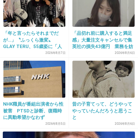
15. 匿名
2013/09/12(木) 20:12:17
飛行機より乗ってる時間が長いのに、飛行機よ
「年と言ったらそれまでだ
「品切れ前に購入すると満足
が…」〝ふっくら激変〟
感」大量注文キャンセルで集
り疲れない。私だけ？
GLAY TERU、55歳姿に「人
英社の損失43億円 業務を妨
として好きすぎる」「TERU
害した疑いで32歳女を逮捕
2026年8月7日
2026年8月6日
+169
-13
さんには見えない」「分から
なかった」
NHK職員が番組出演者から性
昔の子育てって、どうやって
被害 PTSDと診断、復職時
やっていたんだろうと思うこ
に異動希望かなわず
と
16. 匿名
2013/09/12(木) 20:12:27
2026年8月5日
2026年8月6日
毎夏など帰省客にインタビューしながらの新幹