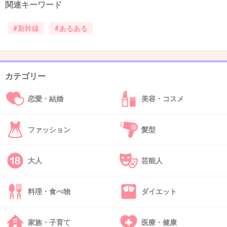
関連キーワード
#新幹線
#あるある
35. 匿名
2013/09/12(木) 20:20:13
指定席がらがらのとき、自由席のDQNが「余っ
てるからいいんじゃんw」と言って指定席に座
カテゴリー
りに来る。
すっごい腹立つ。
恋愛・結婚
美容・コスメ
出張多い仕事なので夜遅くの新幹線によく乗り
ファッション
髪型
ますが、度々見かけます
大人
芸能人
+96
-3
料理・食べ物
ダイエット
36. 匿名
2013/09/12(木) 20:21:18
家族・子育て
医療・健康
新大阪から乗って来た大阪のおばさん三人組が