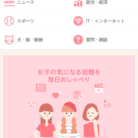
ニュース
政治・経済
信じれるような、信じられないような微妙な記
事のような気がする。
スポーツ
IT・インターネット
+55
-19
犬・猫・動物
質問・雑談
36. 匿名
2013/01/11(金) 15:54:36
作り話でも匿名だからばれません
+66
-18
37. 匿名
2013/01/11(金) 15:55:25
どんな車に乗ってたの？
+31
-7