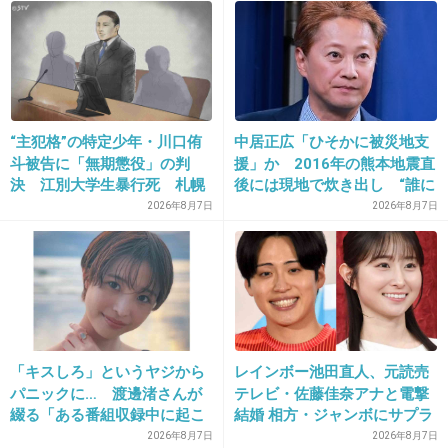
17. 匿名
2013/01/11(金) 15:50:15
あれ？近所のおばさん方にはお金握らせなかっ
たんだｗ
“主犯格”の特定少年・川口侑
中居正広「ひそかに被災地支
+243
-10
斗被告に「無期懲役」の判
援」か 2016年の熊本地震直
決 江別大学生暴行死 札幌
後には現地で炊き出し “誰に
地裁
も知られなくて良い”と、むし
2026年8月7日
2026年8月7日
ろ強まる福祉活動への思い
18. 匿名
2013/01/11(金) 15:50:25
ま、そういう荒い運転でも無きゃ駐車場で人な
んか殺せないよね
+340
-15
「キスしろ」というヤジから
レインボー池田直人、元読売
パニックに… 渡邊渚さんが
テレビ・佐藤佳奈アナと電撃
綴る「ある番組収録中に起こ
結婚 相方・ジャンボにサプラ
19. 匿名
2013/01/11(金) 15:50:35
ったフラッシュバック」
イズ報告
2026年8月7日
2026年8月7日