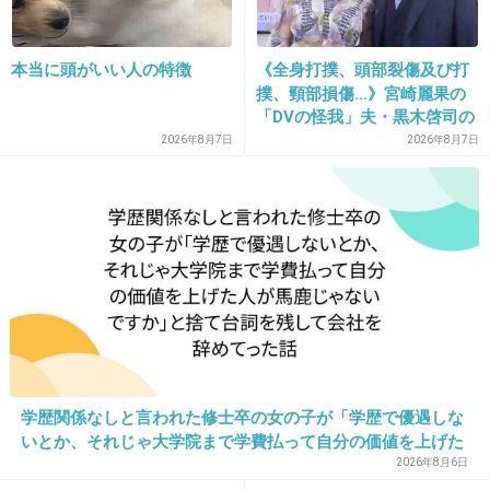
の千野志麻（しお）アナ（35）が起こした死亡...
本当に頭がいい人の特徴
《全身打撲、頭部裂傷及び打
+15
-195
撲、頸部損傷…》宮崎麗果の
「DVの怪我」夫・黒木啓司の
逮捕で始まる「夫婦の闘争」
2026年8月7日
2026年8月7日
16. 匿名
2013/01/11(金) 15:49:56
ウインカー出すのも遅い、もしくは出さずに曲
がりそう。こういう奴は。
学歴関係なしと言われた修士卒の女の子が「学歴で優遇しな
いとか、それじゃ大学院まで学費払って自分の価値を上げた
+213
-17
人が馬鹿じゃないですか」と捨て台詞を残し会社を辞めてっ
2026年8月6日
た