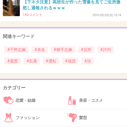
【下ネタ注意】高校生が作った雪像を見てご近所激
怒し通報されるｗｗｗ
162コメント
2013/02/25(月) 15:14
出典：instant-art.com
関連キーワード
+185
-12
#千野志麻
#本名
#横手志麻
#近所
#評判
#最悪
#乱暴
#運転
#迷惑
#頭
32. 匿名
2013/01/11(金) 15:52:50
駐車場で20キロなんか早すぎです
+178
-8
カテゴリー
恋愛・結婚
美容・コスメ
33. 匿名
2013/01/11(金) 15:53:28
駐車場って徐行運転だよね？
ファッション
髪型
徐行運転っていつでも止まれるスピードのこと