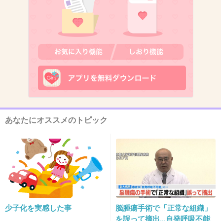
出典：tntmagazine.in
+315
-11
10. 匿名
2013/01/11(金) 15:49:03
日頃の不満がここぞとばかりに噴出した感じだ
ね
あなたにオススメのトピック
+291
-13
11. 匿名
2013/01/11(金) 15:49:08
イメージ通りですねー
+275
-7
少子化を実感した事
脳腫瘍手術で「正常な組織」
を誤って摘出…自発呼吸不能