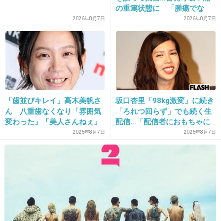
の重篤状態に 「腫瘍でな
い」結果出ても“勘違い”で摘
12. 匿名
2013/01/11(金) 15:49:22
2026年8月7日
2026年8月7日
出継続 通常の生活送ってい
逮捕されろ
た患者が手足も動かず 京大
病院
+266
-14
13. 匿名
2013/01/11(金) 15:49:28
「歯並びキレイ」高木美帆さ
坂口杏里「98kg激変」に続き
ん 八重歯なくなり「雰囲気
「ろれつ回らず」でも続く生
>せいぜい時速10～20ｷﾛ
変わった」「美人さんねぇ」
配信…「配信者におもちゃに
「歯列矯正してるんや」
されてる」知人は懸念表明
2026年8月7日
2026年8月7日
なら相手が飛び出してきたにしてもすぐに停ま
る事が出来たはず
要するに、前なんか見てなかったという事でし
ょ
+417
-15