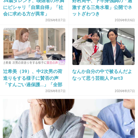
34歳タレント、喫煙者の不満
野村周平、下半身強調の「過
まぁ、乱暴な運転しなきゃ、駐車場で人を轢き
にピシャリ「自業自得」「社
激すぎる三角水着」公開でネ
殺さないわな。
会に求める方が異常」
ットざわつき
2026年8月7日
2026年8月6日
+388
-18
22. 匿名
2013/01/11(金) 15:50:59
＞新潮は賠償金額は6500万円ぐらいになるので
はないかと見ている。
辻希美（39）、中2次男の荷
なんか自分の中で被るんだよ
造りをする様子に賛否の声
なって思う芸能人 Part3
「すんごい過保護…」「全部
チノパン夫婦の年収なら一年分足らず、もしか
ママが準備してくれるんだ」
2026年8月7日
2026年8月7日
して半年分くらいでしょ
こりゃ反省もしないな
+321
-15