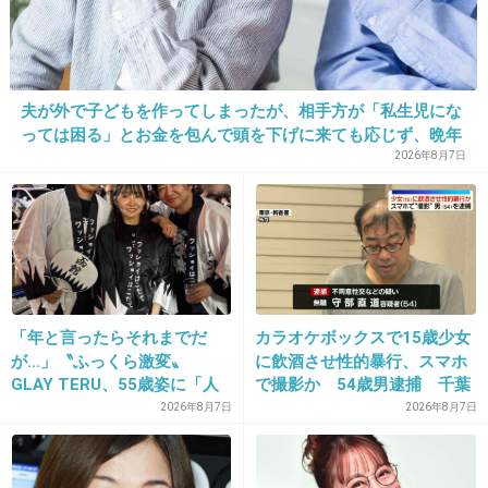
23. 匿名
2013/01/11(金) 15:51:14
＞奥さんはマンションの狭い駐車場でも乱暴な
運転をしてスピードを出すので、他の住民から
夫が外で子どもを作ってしまったが、相手方が「私生児にな
も不興を買っています。
っては困る」とお金を包んで頭を下げに来ても応じず、晩年
まで離婚に応じなかった親戚の話→「一生復讐になる」「こ
2026年8月7日
れ本人幸せなの？」
今回も実はもっとスピード出てたんじゃない？
+303
-14
24. 匿名
2013/01/11(金) 15:51:25
「年と言ったらそれまでだ
カラオケボックスで15歳少女
が…」〝ふっくら激変〟
に飲酒させ性的暴行、スマホ
匿名なら言いたい放題だな近所の人ｗ
GLAY TERU、55歳姿に「人
で撮影か 54歳男逮捕 千葉
として好きすぎる」「TERU
2026年8月7日
2026年8月7日
+161
-14
さんには見えない」「分から
なかった」