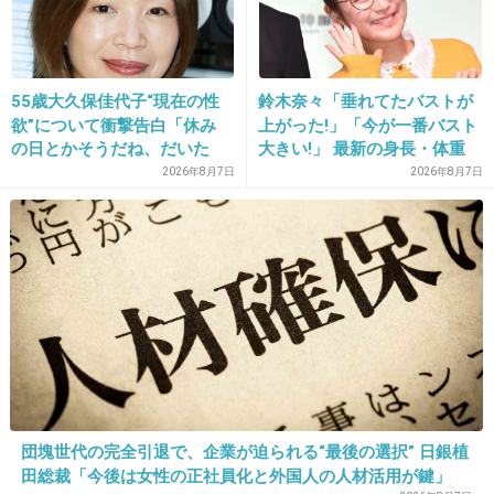
25. 匿名
2013/01/11(金) 15:51:41
ご近所の人も今まで不満がたまってたんでしょ
うね
55歳大久保佳代子“現在の性
鈴木奈々「垂れてたバストが
欲”について衝撃告白「休み
上がった!」「今が一番バスト
+237
-8
の日とかそうだね、だいた
大きい!」 最新の身長・体重
い…」
も報告
2026年8月7日
2026年8月7日
26. 匿名
2013/01/11(金) 15:51:53
お得意の手のひら返しｗｗ
+86
-7
27. 匿名
2013/01/11(金) 15:51:54
足元を見て示談金を釣り上げてやればいいのに
団塊世代の完全引退で、企業が迫られる“最後の選択” 日銀植
田総裁「今後は女性の正社員化と外国人の人材活用が鍵」