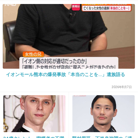
この性格じゃ反省してないかもね
+183
-13
20. 匿名
2013/01/11(金) 15:50:35
チノパンは顔からして性悪女って感じだもんな
あ
イオンモール熊本の爆発事故「本当のことを…」遺族語る
出典：livedoor.blogimg.jp
2026年8月7日
+573
-28
21. 匿名
2013/01/11(金) 15:50:47