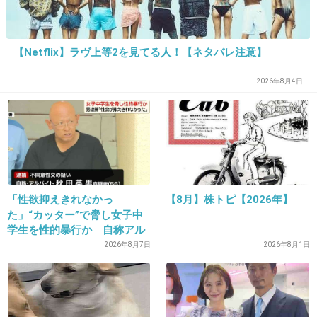
14. 匿名
2013/01/11(金) 15:49:32
【Netflix】ラヴ上等2を見てる人！【ネタバレ注意】
近所の評判なんか書きたいようにかけるだろ
2026年8月4日
+160
-27
15. 匿名
2013/01/11(金) 15:49:47
>>13
警察：それでも重大な過失がなかったので逮捕しません(ｷﾘｯ
「性欲抑えきれなかっ
【8月】株トピ【2026年】
た」“カッター”で脅し女子中
警察「横手志麻（旧姓千野）アナのケース
学生を性的暴行か 自称アル
では、通常は逮捕しません」…一方、千野
バイトの56歳男を逮捕 千葉
2026年8月7日
2026年8月1日
アナは謝罪文削除し沈黙
girlschannel.net
警察「横手志麻（旧姓千野）アナのケースでは、通常は逮捕しません」…一
方、千野アナは謝罪文削除し沈黙 死亡事故の千野アナどうなるのか 略式
起訴されて、50万円の罰金？ : J-CASTニュースチノパンこと元フジテレビ