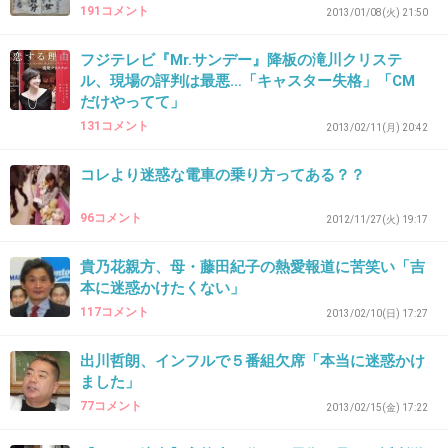
よね
191コメント
2013/01/08(火) 21:50
+129
-20
フジテレビ『Mr.サンデー』降板の滝川クリステ
ル、現場の評判は最悪…「キャスター失格」「CM
だけやってて」
131コメント
30. 匿名
2013/01/11(金) 15:52:31
2013/02/11(月) 20:42
よくあるパターンのバッシングだが、事実か。
コレより迷惑な電車の乗り方ってある？？
+68
-9
96コメント
2012/11/27(火) 19:17
貴乃花親方、母・藤田紀子の熱愛報道に苦笑い「吉
31. 匿名
2013/01/11(金) 15:52:43
本に迷惑かけたくない」
117コメント
2013/02/10(日) 17:27
＞彼女は荷下ろしするのに車で通路を塞ぎ、迷
惑をかけても平然とした表情で頭を下げること
出川哲朗、インフルで５番組欠席「本当に迷惑かけ
もない
ました」
77コメント
2013/02/15(金) 17:22
サイアクじゃん