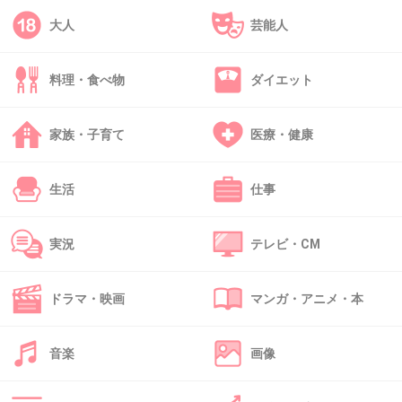
だよね？
大人
芸能人
チノ容疑者は止まれなかった、見てなかった、
徐行運転なら死亡事故にはならなかったはずな
料理・食べ物
ダイエット
のに過失がないって納得いかないんだけど…
家族・子育て
医療・健康
+267
-13
生活
仕事
34. 匿名
2013/01/11(金) 15:53:33
実況
テレビ・CM
運転が乱暴なんだ
もうどんどん悪い方へいくね
ドラマ・映画
マンガ・アニメ・本
+124
-10
音楽
画像
35. 匿名
2013/01/11(金) 15:53:51