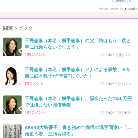
2026年8月7日
出典：www.easystep.jp
Recommended by
+181
-10
関連トピック
千野志麻（本名：横手志麻）の父「娘はもう二度と
28. 匿名
2013/01/11(金) 15:52:05
車には乗らないでしょう」
そりゃあ今ご近所に聞いて回ったらちょっとし
108コメント
2013/02/13(水) 12:33
た事でも盛大に盛ってあることないこと言われ
千野志麻（本名：横手志麻）アナによる事故、９年
るでしょ
前に細木数子が“予言”していた！
92コメント
+118
-14
2013/02/18(月) 22:14
千野志麻（本名：横手志麻）、罰金たったの50万円
では済まない賠償地獄
29. 匿名
2013/01/11(金) 15:52:20
107コメント
2013/02/19(火) 05:34
>28
AKB48大島優子、書き初めで痛恨の漢字間違い「二
まあ週刊誌の内容を鵜呑みにするのはよくない
頭追う者 三頭も得る」