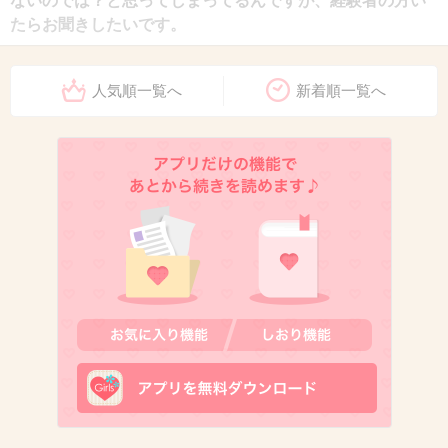
ないのでは？と思ってしまってるんですが、経験者の方い
たらお聞きしたいです。
+10
-3
人気順一覧へ
新着順一覧へ
12. 匿名
2015/07/23(木) 14:57:29
8さん
1です。
4ヶ月の子供がいるので普通に働くのは無理かな？と思った
のと
旦那にはエステいきたい！ていうのがなんか申し訳なかっ
たのでモニターなら無料かつ、謝礼金もでるかな？て意味
で書きました。
すみません…