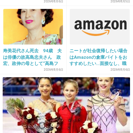
ュー
2026年8月6日
2026年8月5日
無料モニターを募集するエステの会社で働いて
いました。
モニターさんは、いわゆるカモというか、契約
するまで帰さないという、悪質な会社でした。
もちろん、私はすぐ辞めましたが…
寿美花代さん死去 94歳 夫
ニートが社会復帰したい場合
は俳優の故高島忠夫さん 政
はAmazonの倉庫バイトをお
もちろん、全部が悪質なところばかりではない
宏、政伸の母として“高島フ
すすめしたい…面接なし、職
と思いますが、危険だと思います。
ァミリー”支える
場は綺麗、ドリンクバー無料
2026年8月6日
2026年8月6日
→賛否両論、場所によって全
+37
-1
然違う「コンビニバイトの方
がマシ」との声も
25. 匿名
2015/07/23(木) 15:47:55
行ったことあります。