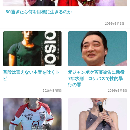
パック中とか、スチーム中とか、
少し時間を置くときがあるよね。
50過ぎたら何を目標に生きるのか
その時、エステティシャンのおばさんが、
2026年8月6日
少し離れたところで帳簿をつけているんだよ。
電卓をたたく音とか聞こえてきて。
一気に興醒め。
+21
-0
普段は言えない本音を吐くト
元ジャンポケ斉藤被告に懲役
ピ
7年求刑 ロケバスで性的暴
26. 匿名
2015/07/23(木) 15:51:33
行の罪
20です
2026年8月5日
2026年8月5日
別に息抜きが悪いとは思いません。
けど無料モニターとはいっても、むこうだって