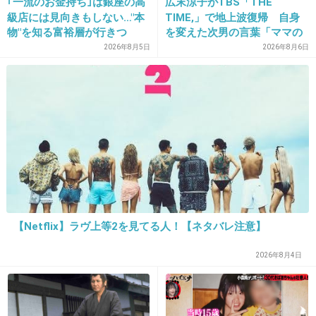
｢一流のお金持ち｣は銀座の高
広末涼子がTBS「THE
級店には見向きもしない…"本
TIME,」で地上波復帰 自身
でも生活の足しに稼ぎたいって意味かと最初思
物"を知る富裕層が行きつ
を変えた次男の言葉「ママの
って、けなげな奥さんだなぁ〜って思ったら…
く"究極のスシ"の正体
ファンの人なら、知りたいん
2026年8月5日
2026年8月6日
自分がエステ行きたいだけかよ…
じゃないか」
4カ月の子供いて自分がエステ行きたいけど、
旦那のお金じゃ気が引けるからタダ＆謝礼金目
当てって…
モヤモヤするわ。
+67
-14
【Netflix】ラヴ上等2を見てる人！【ネタバレ注意】
21. 匿名
2015/07/23(木) 15:27:25
2026年8月4日
20さん
主です。