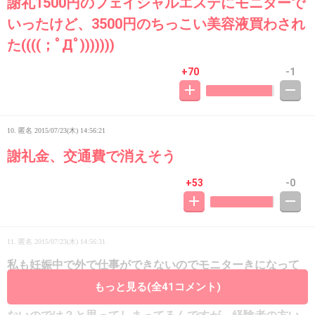
謝礼1500円のフェイシャルエステにモニターで
いったけど、3500円のちっこい美容液買わされ
た((((；ﾟДﾟ)))))))
+70
-1
10. 匿名
2015/07/23(木) 14:56:21
謝礼金、交通費で消えそう
+53
-0
11. 匿名
2015/07/23(木) 14:56:31
私も妊娠中で外で仕事ができないのでモニターきになって
ました。在宅ワークとかで検索するとでてきますよね？
もっと見る(全41コメント)
予想では交通費とかでペイになるくらいの謝礼しかもらえ