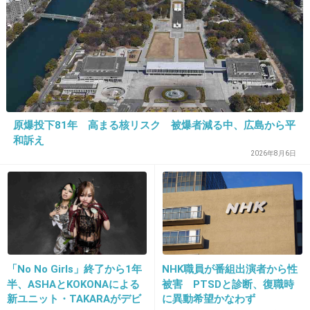
終了までには断る決心をしていた。
でも、終了後2時間かけてセールストーク。
何とか振り切って逃げてきたけれど。
お直しメイクの時、こてこてに汚いパフを使わ
原爆投下81年 高まる核リスク 被爆者減る中、広島から平
れて、内心、
和訴え
『うわ～、嫌だな』
2026年8月6日
と思っていたけれど、そこまで拒否することも
できず。
しばらくして雑菌からか肌が炎症を起こした。
+23
-1
「No No Girls」終了から1年
NHK職員が番組出演者から性
半、ASHAとKOKONAによる
被害 PTSDと診断、復職時
新ユニット・TAKARAがデビ
に異動希望かなわず
24. 匿名
2015/07/23(木) 15:47:40