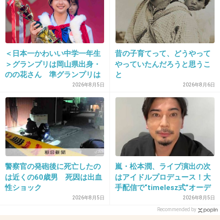
粧水1ヶ月くらい使いました。
ただ、肌に合わなくても1ヶ月使わなきゃいけ
なくて、大変だった…(>_<)
＜日本一かわいい中学一年生
昔の子育てって、どうやって
+12
-1
＞グランプリは岡山県出身・
やっていたんだろうと思うこ
のの花さん 準グランプリは
と
徳島県出身・つむぎさん
2026年8月5日
2026年8月6日
28. 匿名
2015/07/23(木) 16:01:10
20番さんとか22番さんとか性格わるい！
主さんの言ってること別に図々しいと思わない
けど。
少しお金稼ぎたいしエステなら嫌じゃないし一
警察官の発砲後に死亡したの
嵐・松本潤、ライブ演出の次
石二鳥だけど実際どうですか？ってことでし
は近くの60歳男 死因は出血
はアイドルプロデュース！大
性ショック
手配信で“timelesz式”オーデ
ょ？
ィション番組が進行中か
2026年8月5日
2026年8月5日
モニターってその会社によって目的があるんだ
Recommended by