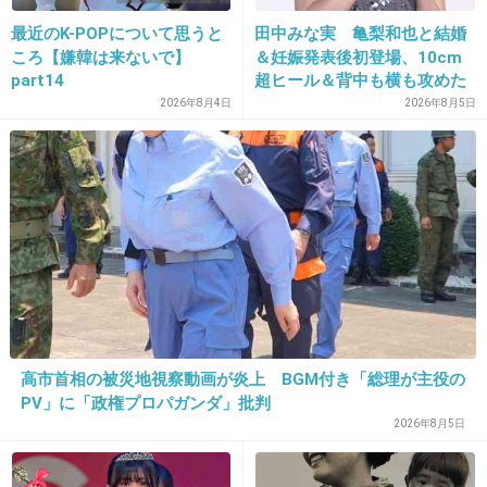
仕事なわけで、子育て中の主婦を癒すボランテ
最近のK-POPについて思うと
田中みな実 亀梨和也と結婚
ィアでやってるわけじゃないじゃないですか。
ころ【嫌韓は来ないで】
＆妊娠発表後初登場、10cm
それこそ1日だけと考えているなら一回分の料
part14
超ヒール＆背中も横も攻めた
ドレスで祝福に笑顔「ありが
2026年8月4日
2026年8月5日
金払ってやってくれるところだってあります
とうございます」おなかふっ
し。
くら
私から見ると主さんの動機がちょっと図々しく
感じただけです。
トピずれ失礼しました。
+47
-14
高市首相の被災地視察動画が炎上 BGM付き「総理が主役の
PV」に「政権プロパガンダ」批判
27. 匿名
2015/07/23(木) 15:51:35
2026年8月5日
化粧水の無料モニターやりました。
何も勧められなかったし買わされず、無料で化