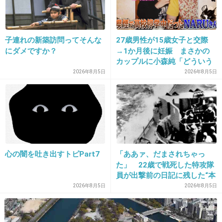
確かに生活の足しにはしたいです。
エステに無料でいけてお金貰えるのが目的です。
でも、毎日当たり前ですが育児もきちんとしています。
子連れの新築訪問ってそんな
27歳男性が15歳女子と交際
一日だけエステに無料で行くのがダメなことでしょうか？
にダメですか？
→1か月後に妊娠 まさかの
2時間くらいは私も息抜きしたいと思います。
カップルに小森純「どういう
そのお金で子供の服やおもちゃも少ないながら買えると思っただけです。
事？だいぶあぶねぇよ」
2026年8月5日
2026年8月5日
+22
-48
22. 匿名
2015/07/23(木) 15:27:46
独身時代に貯金しなかったの？
心の闇を吐き出すトピPart7
「ああァ、だまされちゃっ
+21
-13
た」 22歳で戦死した特攻隊
員が出撃前の日記に残した“本
音”
2026年8月5日
2026年8月5日
23. 匿名
2015/07/23(木) 15:37:38
行ったことあるけど、施術があまりにも雑で、