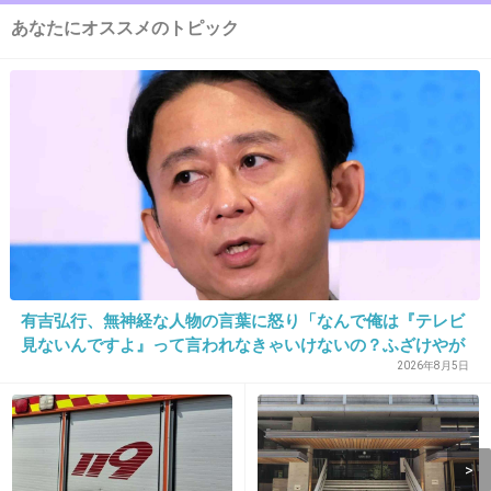
あなたにオススメのトピック
+21
-26
13. 匿名
2015/07/23(木) 15:00:08
エステ系のモニターは危険です。
とくにキャッチでの勧誘なら99パーセント タダ
では返してもらえないかも
+77
-0
有吉弘行、無神経な人物の言葉に怒り「なんで俺は『テレビ
見ないんですよ』って言われなきゃいけないの？ふざけやが
って」
2026年8月5日
14. 匿名
2015/07/23(木) 15:05:59
友達がエステのモニターに行ったんだけど45万
の美顔器と一緒に帰ってきたよ。