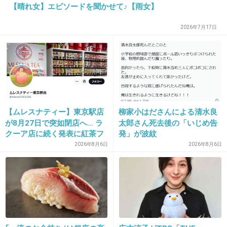
【晴れ女】エピソードを聞かせて♪【雨女】
独身で働いてるけどエステなんて行けないよ
(>_<)
2026年7月17日
+38
-0
19. 匿名
2015/07/23(木) 15:10:00
【ムレスナティー】東京駅店
柳家小はださんによる清水良
出典：biyomonitor.cocolog-nifty.com
が8月27日で突如閉店へ… ラ
太郎さん死去後の「いじめ告
クーア店に続く発表に紅茶フ
発」が波紋
+2
-0
ァンから「またか」「手軽に
2026年8月6日
2026年8月6日
買えたのに」と嘆きの声
20. 匿名
2015/07/23(木) 15:18:30
12
え…
子供小さくて働けないけど、できる範囲で少し