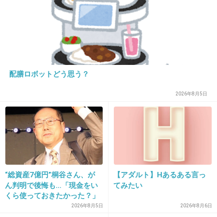
旦那様に頼らないで綺麗になりたい気持ち、素
敵だと思います。
でもエステは、みなさんおっしゃるように 断
るのが
大変です。
配膳ロボットどう思う？
+39
-0
2026年8月5日
“総資産7億円”桐谷さん、が
【アダルト】Hあるある言っ
ん判明で後悔も…「現金をい
てみたい
くら使っておきたかった？」
16. 匿名
2015/07/23(木) 15:08:54
にまさかの回答
2026年8月5日
2026年8月6日