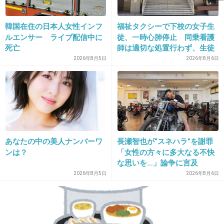
しかも未だに騙されたのに気付いてない。
+66
-0
韓国在住の日本人女性インフ
福祉タクシーで下校の女子生
ルエンサー ライブ配信中に
徒、一時心肺停止 同乗看護
死亡
師は適切な処置行わず、生徒
は脳障害に影響
2026年8月5日
2026年8月6日
15. 匿名
2015/07/23(木) 15:07:58
エステのモニターは高確率で、継続を薦められ
ます。
（私は謝礼なしの新聞広告で行って契約しちゃ
いました・・・）
あなたの中の美人ナンバーワ
長瀬智也が“スネハラ”を謝罪
ンは？
「女性の方々に多大なる不快
何を言われても断れる気持ちがあれば、リラッ
な思いを…」論争に言及
クスも
2026年8月5日
2026年8月6日
できますし、謝礼ももらえるならいいと思いま
す。