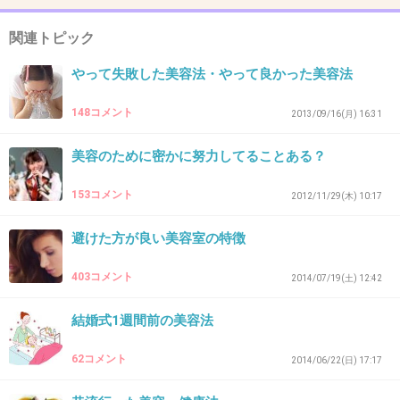
ろうけど、純粋なモニターなら施術のあとにア
ンケート書くとか客と違う事やらされるはず。
関連トピック
求められることやれば動機なんてどうでもいい
やって失敗した美容法・やって良かった美容法
じゃん。
148コメント
2013/09/16(月) 16:31
+39
-21
美容のために密かに努力してることある？
29. 匿名
2015/07/23(木) 16:04:21
153コメント
2012/11/29(木) 10:17
28さん、人のこと性格悪いなんてハッキリ言えるあなたの
避けた方が良い美容室の特徴
性格もどうかと（苦笑）まぁ、わたしも人のことは言えま
せんがね（苦笑）
403コメント
2014/07/19(土) 12:42
+18
-27
結婚式1週間前の美容法
62コメント
2014/06/22(日) 17:17
30. 匿名
2015/07/23(木) 16:08:28