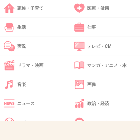
家族・子育て
医療・健康
33. 匿名
2015/07/23(木) 17:07:35
生活
仕事
実況
テレビ・CM
30さん
恥ずかしながらエステにいったことないです(´･ω･`)
ドラマ・映画
マンガ・アニメ・本
20で結婚して21で出産してという流れで
お金もある！とは言いきれないです…
音楽
画像
なので無料体験でいってみたいな？と思いました！
ニュース
政治・経済
+6
-11
スポーツ
IT・インターネット
34. 匿名
2015/07/23(木) 17:09:21