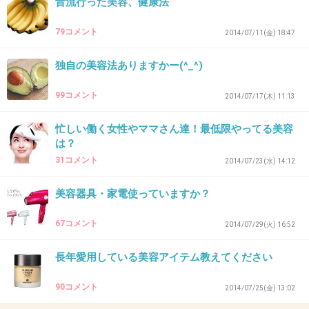
主へ
昔流行った美容、健康法
モニター体験のことを書いてるから話それちゃうかもしれ
79コメント
ないけど、エステじゃなきゃだめなの？
2014/07/11(金) 18:47
高額の契約や美容グッズを買わされるリスクがあるかもし
独自の美容法ありますかー(^_^)
れない無料のエステより、多少お金払っても安心してリラ
ックスできる事って色々あると思うよ。
99コメント
2014/07/17(木) 11:13
美容院やペディキュアしたり(手は育児するからあれだけ
ど、足ならいいと思う)、たまにはお家で美味しいものデリ
忙しい働く女性やママさん達！最低限やってる美容
バリーしたりしてもいいと思う。
は？
31コメント
2014/07/23(水) 14:12
4ヶ月の赤ちゃんが居ても行きたいって思うって事は、独身
のときそんなエステ行ってたのかな？いいなぁ。
美容器具・家電使っていますか？
+15
-6
67コメント
2014/07/29(火) 16:52
長年愛用している美容アイテム教えてください
31. 匿名
2015/07/23(木) 16:14:06
主さん、たぶん悪い方ではないからこんなとこ
90コメント
2014/07/25(金) 13:02