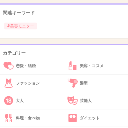
できいちゃうんじゃない？
でも、26さんのいう通り向こうもお仕事です。
関連キーワード
私も身内が美容部員でお試しっていったことあ
りますが、普通の性格のかたはただ報酬もらえ
#美容モニター
て、ただでエステをしてもらえるとは思いませ
ん。(実際そのあとは…。)
向こうもお仕事です。
カテゴリー
恋愛・結婚
美容・コスメ
それだけは忘れないで行ってくださいね！
+23
-0
ファッション
髪型
大人
芸能人
32. 匿名
2015/07/23(木) 16:20:40
タダほど怖い物は無い
料理・食べ物
ダイエット
+22
-0