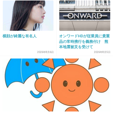
+6
-6
17. 匿名
2015/07/23(木) 15:09:26
横顔が綺麗な有名人
オンワードHDが従業員に貴重
たしかに身なりを整えるのは女として大事だけ
品の常時携行を義務付け 熊
本地震被災を受けて
ど、まだ四ヶ月の子供がいるならそこまでしな
2026年8月6日
2026年8月5日
くていいのでは？芸能人のように見られること
を仕事にしてる人ではないんですよね？リスク
を犯さず、自宅で自分でできる簡単なことから
始めては？
+31
-3
18. 匿名
2015/07/23(木) 15:09:40