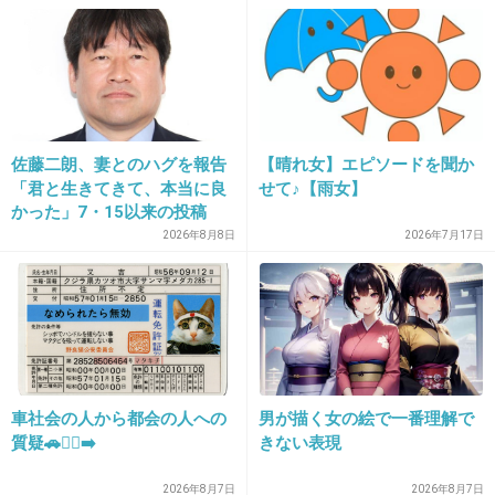
か？
+353
-12
佐藤二朗、妻とのハグを報告
【晴れ女】エピソードを聞か
29. 匿名
2015/07/23(木) 08:36:17
「君と生きてきて、本当に良
せて♪【雨女】
行ったら後悔する気がするなぁ
かった」7・15以来の投稿
「文〇砲より遥かに威力は弱
2026年8月8日
2026年7月17日
+269
-2
いが…」
30. 匿名
2015/07/23(木) 08:36:29
今の状態で参加したらモヤモヤはずっと残る
よ。 その友達に会うたびにその事考えちゃうん
車社会の人から都会の人への
男が描く女の絵で一番理解で
だよ？
質疑🚗🏃‍♀️‍➡️
きない表現
+265
-3
2026年8月7日
2026年8月7日