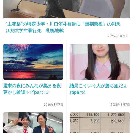
26. 匿名
2015/07/23(木) 08:34:16
“主犯格”の特定少年・川口侑斗被告に「無期懲役」の判決
はぁ？費用自己負担？正直あり得ない。
江別大学生暴行死 札幌地裁
外国で挙式の場合、招待する側が費用出します
2026年8月7日
よ。
自己負担だったら私なら断る‼
+444
-11
週末の夜にみんなが集まる夜
結局こういう人が勝ち組だよ
27. 匿名
2015/07/23(木) 08:34:28
更かし雑談トピpart13
ねpart4
グアムでの友人の挙式に参加した事あります。
2026年8月7日
2026年8月7日
往復の交通費とホテル代を全額は無理だからご
祝儀は無しで来て欲しいと言われました。一番
の親友だからお願い！と頭下げられて、内心ゲ