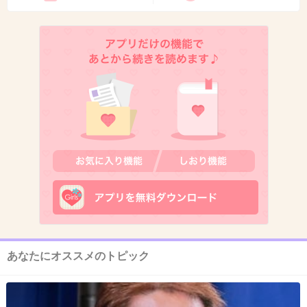
+345
-143
11. 匿名
2015/07/23(木) 08:28:30
ボッチですか、海外でそれは憂鬱ですね。お祝
いしたいけどもう少し配慮が欲しいです
ね、、、、
+706
-4
12. 匿名
2015/07/23(木) 08:28:35
欠席しました
あなたにオススメのトピック
旅費以外にも色々出費が多いので‥