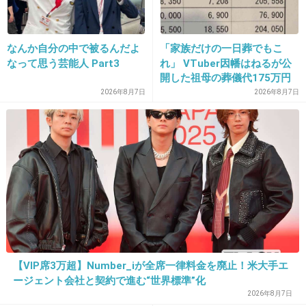
ゲっと思いつつ旅行のついで感覚で自費で行き
ましたよ。食事は全て向こうが持ってくれたけ
なんか自分の中で被るんだよ
「家族だけの一日葬でもこ
ど…。何か割り切る気持ちがないと自費では厳
なって思う芸能人 Part3
れ」 VTuber因幡はねるが公
しいというか嫌な気がするから物は考えようで
開した祖母の葬儀代175万円
すよね！
が話題
2026年8月7日
2026年8月7日
+349
-7
28. 匿名
2015/07/23(木) 08:35:46
交通費は、チケットくれるから０だし！
ホテル代は、結婚式のプランの中に入ってて泊
まる場所決まってるから０！
【VIP席3万超】Number_iが全席一律料金を廃止！米大手エ
コレが海外で式を挙げる人の常識！
ージェント会社と契約で進む“世界標準”化
2026年8月7日
聞いてみたら？交通費と宿泊ってどうなってる