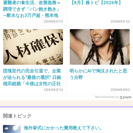
避難者の食生活、改善急務＝
【8月】株トピ【2026年】
お祝いを17万出した気になっちゃう。終わった
調理できず「パン飽き飽き」
―断水なお3万戸超・熊本地
あとモヤモヤす。
震
2026年8月7日
2026年8月1日
+366
-3
33. 匿名
2015/07/23(木) 08:38:01
団塊世代の完全引退で、企業
明らかにAIで淘汰されたと思
自己負担なら「招待」って言わないよね。
が迫られる“最後の選択” 日銀
う分野
私だったら行きません。
植田総裁「今後は女性の正社
員化と外国人の人材活用が
2026年8月7日
2026年8月8日
+411
-2
鍵」
Recommended by
関連トピック
34. 匿名
2015/07/23(木) 08:38:08
海外挙式にかかった費用教えて下さい。
主さん1人でもいいのなら、別パックで旅行予