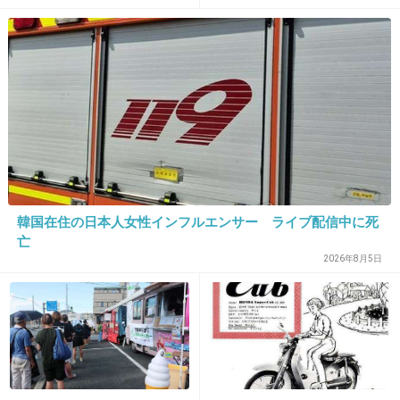
31. 匿名
2015/07/23(木) 08:37:29
17万も払って知らない人と同部屋なんて嫌だ
それならちょっと豪華な食事(こっち持ち)しな
がらお祝いした方がいい。
プレゼント付けてもそっちがいい。
韓国在住の日本人女性インフルエンサー ライブ配信中に死
+380
-1
亡
2026年8月5日
32. 匿名
2015/07/23(木) 08:37:37
普通に旅行したらもっと安いよね。
挙式のために17万も出したら