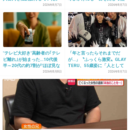
疑惑のスキャンダルが発覚！
視」して居座られました。無
2026年8月7日
2026年8月7日
15. 匿名
2015/07/23(木) 08:29:43
7試合20人が対象で日本人審
理やり奪われた席は、結局“や
招待されたなら、旅費持ちが一般的だよ〜
判が含まれていたとの指摘
ったもん勝ち”になってしまう
も…
のでしょうか？
モヤモヤするなら行かない
お金払ってまで疲れたくないもん
+658
-11
"テレビ大好き"高齢者の｢テレ
「年と言ったらそれまでだ
ビ離れ｣が始まった…10代後
が…」〝ふっくら激変〟GLAY
半～20代の約7割が"ほぼ見な
TERU、55歳姿に「人として
い"衝撃の最新データ
好きすぎる」「TERUさんに
2026年8月8日
2026年8月7日
は見えない」「分からなかっ
た」
16. 匿名
2015/07/23(木) 08:30:01
主さんの文章読んだら