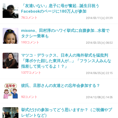
「友達いない」息子に母が奮起…誕生日祝う
+326
-9
Facebookのページに180万人が参加
76コメント
2014/03/11(火) 01:39
misono、田村淳のハワイ挙式に自腹参加…水着で
36. 匿名
2015/07/23(木) 08:38:34
タクシー乗車も
17万の費用なの？私よく外国へ旅行へ行くけ
193コメント
2014/03/25(火) 06:52
ど、10万未満で行くよ。まぁ、個人で行くバッ
マツコ・デラックス、日本人の海外挙式を猛批判
クパッカーだけど。知らない人と行くぐらいな
「薄ボケた顔した東洋人が…」「フランス人みんな
ら私だったら、プライベートで旅行へ行くわ。
指差して笑ってるよ！？」
時間とお金の無駄だよ。トピ主さん、17万円は
1377コメント
2014/06/25(水) 22:15
自分の為に使ったら？勿体ない。
彼氏、旦那さんの友達との忘年会参加する？
+319
-1
92コメント
2014/12/08(月) 14:05
挙式だけの参加ってどう思いますか？（ご祝儀やプ
37. 匿名
2015/07/23(木) 08:39:31
レゼントなど）