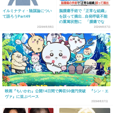
だ。それに心休まるホテルでも他人と同室なん
イルミナティ・陰謀論につい
脳腫瘍手術で「正常な組織」
て苦痛だわ(笑)費用の負担も多いし、私ならお
て語ろうPart49
を誤って摘出…自発呼吸不能
祝い送って欠席させてもらうな～
の重篤状態に 「腫瘍でな
い」結果出ても“勘違い”で摘
2026年8月8日
2026年8月7日
+773
-6
出継続 通常の生活送ってい
た患者が手足も動かず 京大
病院
19. 匿名
2015/07/23(木) 08:30:58
せめてホテルでは自分の一人部屋だよね(^^;
+537
-1
映画『ちいかわ』公開14日間で興収50億円突破 『シン・エ
20. 匿名
2015/07/23(木) 08:31:30
ヴァ』に並ぶペース
主さん、行きたくないんじゃない？
2026年8月7日
もう答えは出てると思うけど。