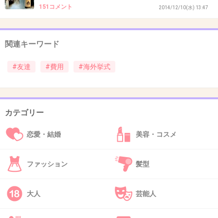
17万なんて私の総支給より多いわ（TT)
151コメント
2014/12/10(水) 13:47
私なら絶対欠席。
全額負担ならいくかもだけど、知らない人と相
関連キーワード
部屋＆ツアーで１７万とかないわあ…。
だったら家族で１７万払って海外行きたい…。
#友達
#費用
#海外挙式
+356
-7
カテゴリー
38. 匿名
2015/07/23(木) 08:39:55
恋愛・結婚
美容・コスメ
答えは出ていても、一度「行く」と返事をして
しまった手前、断りにくい。
ファッション
髪型
今そこなのではないですか？
大人
芸能人
そのような非常識とも思える要求をする友達な
ので、こちらも少々非常識ながら不参加でよろ