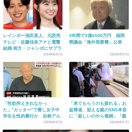
+466
-5
21. 匿名
2015/07/23(木) 08:32:32
レインボー池田直人、元読売
3年間で2億6500万円 福岡
普通、旅費は友達持ちでは？
テレビ・佐藤佳奈アナと電撃
県議会「海外視察費」公表
結婚 相方・ジャンボにサプラ
しかも何故、親族と一緒に観光なの？
イズ報告
2026年8月7日
2026年8月7日
私だったら、いかないなぁ〜。
ご祝儀は気にしないでじゃなくて、いらないと
いうのが常識です´д` ;
+593
-6
「性欲抑えきれなかっ
「来てもらうのも疲れる」お
た」“カッター”で脅し女子中
盆帰省、迎える親のSNS本音
22. 匿名
2015/07/23(木) 08:33:11
学生を性的暴行か 自称アル
に「寂しいのやら複雑」「親
迷う時点で、参加しません。
バイトの56歳男を逮捕 千葉
孝行だと思っていたのに」
2026年8月7日
2026年8月7日
友達の友達との相部屋とかキツイし。