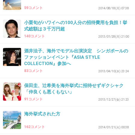
約したらいいんじゃない？
59コメント
2014/08/18(月) 07:38
+260
-0
小栗旬がハワイへの100人分の招待費用を負担！挙
式総額は３千万円超
140コメント
2013/01/28(月) 21:00
35. 匿名
2015/07/23(木) 08:38:33
酒井法子、海外でモデル出演決定 シンガポールの
グアムで挙式しました！親族のみの予定でした
ファッションイベント『ASIA STYLE
が友人2
COLLECTION』参加へ
人と母の友人2人が旅費払うから行きたいと言
83コメント
2013/04/10(水) 23:24
ってくれてお言葉に甘え祝儀なしの旅費負担を
保田圭、辻希美を海外挙式に招待せずギクシャク
お願いしました。
「仲良くも悪くもない」
2012年の12月でしたが、29800円のﾌﾟﾗﾝで来て
91コメント
2013/12/27(金) 21:23
くれましたよ。
海外挙式された方
友達が来てくれるのは嬉しいけど、質問主のよ
うに１人ぼっちになる人がいるなら私なら声か
162コメント
2014/01/21(火) 00:38
けられません。断って正解だと思います。