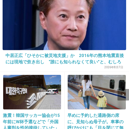
+732
-3
13. 匿名
2015/07/23(木) 08:28:43
友達がニュージーランドで挙式したときは、費用は22～24万円程度でした。
私も親族以外に知り合いはいませんでしたが、行って良かったですよ。
中居正広「ひそかに被災地支援」か 2016年の熊本地震直後
+46
-199
には現地で炊き出し “誰にも知られなくて良い”と、むしろ
強まる福祉活動への思い
2026年8月7日
14. 匿名
2015/07/23(木) 08:29:13
10
ひねりがきいてるね～。
+478
-39
激震！韓国サッカー協会が15
早めに予約した通路側の席
年前にW杯予選などで「外国
に、見知らぬ母子が。車掌の
人審判を性的接待していた」
呼びかけにも「目を閉じて無