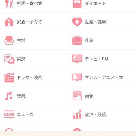
料理・食べ物
ダイエット
しいと思います。
家族・子育て
医療・健康
気まずくなるのは仕方ないよ。
できるだけ早く不参加の連絡を。
生活
仕事
+412
-8
実況
テレビ・CM
39. 匿名
2015/07/23(木) 08:40:39
ドラマ・映画
マンガ・アニメ・本
１７万も払って離婚されたら縁きりたくなるな
+219
-5
音楽
画像
ニュース
政治・経済
40. 匿名
2015/07/23(木) 08:40:52
ゴメン、交通費と宿泊費無理だった！
スポーツ
IT・インターネット