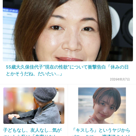
きっとグアムに行きたい子しか参加しないと思
うよ。
+423
-5
23. 匿名
2015/07/23(木) 08:33:32
お祝いしたい友達ならば、一人で参加します。
55歳大久保佳代子“現在の性欲”について衝撃告白「休みの日
とかそうだね、だいたい…」
知らない人と同室なんて嫌です。
2026年8月7日
ただ私の現状ならば、主人と子供達も連れて家
族旅行を兼ねて…式には私だけ参列、かな。
+235
-22
子どもなし、友人なし…気が
「キスしろ」というヤジから
24. 匿名
2015/07/23(木) 08:33:39