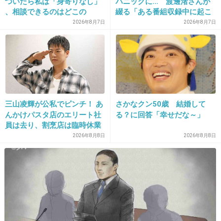
ついたら私は「身寄りなし」
パニックに… 渡邊渚さんが
だったら、別で普通に友達と旅行行った方がい
、相談できるのはどこの
綴る「ある番組収録中に起こ
いよね。
誰？ 「家族がいること」が
ったフラッシュバック」
2026年8月7日
2026年8月7日
前提の世の中、でも孤立は誰
あたしなら行かないなー
にでも起きる
+258
-6
25. 匿名
2015/07/23(木) 08:34:08
三山凌輝が公私でピンチ！ あ
さかなクン50歳 結婚して
17万て人によっちゃ一月分の給料だよ、どんな
んかけパスタ店のエリート社
る？に回答「幸せだな～」
員は去り、割烹店は臨時休業
に落ち着いた人でも結婚式当日は舞い上がって
2026年8月8日
2026年8月8日
他人の気遣いなんかできないから、主さんポツ
ンとなるだろな…
いいの？
+550
-6