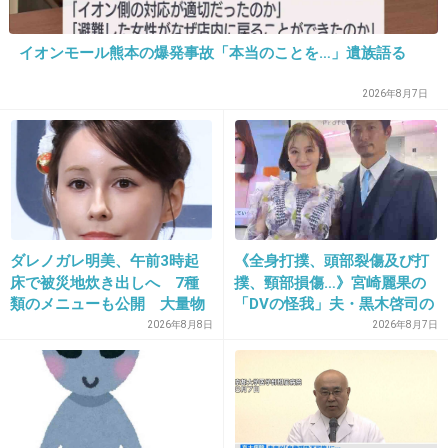
もう参加したいのか
不参加にしたいのか結果は出てる感じはするよ
イオンモール熊本の爆発事故「本当のことを…」遺族語る
ね。。
2026年8月7日
+735
-8
17. 匿名
2015/07/23(木) 08:30:12
祝儀渡して欠席で。
知らない人と観光とかやだ
ダレノガレ明美、午前3時起
《全身打撲、頭部裂傷及び打
床で被災地炊き出しへ 7種
撲、頸部損傷…》宮崎麗果の
+714
-2
類のメニューも公開 大量物
「DVの怪我」夫・黒木啓司の
資とともに
逮捕で始まる「夫婦の闘争」
2026年8月8日
2026年8月7日
18. 匿名
2015/07/23(木) 08:30:34
ありきたりな回答になるけど、海外挙式な上に
他に自分の知ってる人がいないなんて絶対嫌