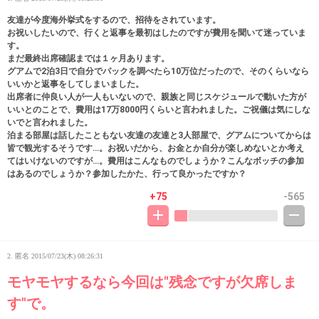
友達が今度海外挙式をするので、招待をされています。
お祝いしたいので、行くと返事を最初はしたのですが費用を聞いて迷っていま
す。
まだ最終出席確認までは１ヶ月あります。
グアムで2泊3日で自分でパックを調べたら10万位だったので、そのくらいなら
いいかと返事をしてしまいました。
出席者に仲良い人が一人もいないので、親族と同じスケジュールで動いた方が
いいとのことで、費用は17万8000円くらいと言われました。ご祝儀は気にしな
いでと言われました。
泊まる部屋は話したこともない友達の友達と3人部屋で、グアムについてからは
皆で観光するそうです…。お祝いだから、お金とか自分が楽しめないとか考え
てはいけないのですが…。費用はこんなものでしょうか？こんなボッチの参加
はあるのでしょうか？参加したかた、行って良かったですか？
+75
-565
2. 匿名
2015/07/23(木) 08:26:31
モヤモヤするなら今回は"残念ですが欠席しま
す"で。