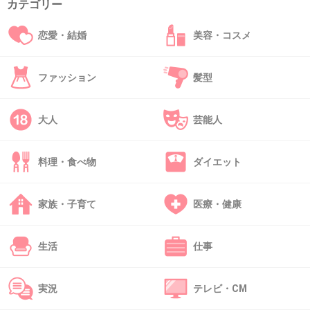
カテゴリー
35. 匿名
2015/07/20(月) 16:04:56
そのうち日本で夏に
恋愛・結婚
美容・コスメ
オリンピックとかスポーツの国際大会開くこと
できなくなるね
ファッション
髪型
+39
-0
大人
芸能人
料理・食べ物
ダイエット
36. 匿名
2015/07/20(月) 16:09:14
万が一、アスリートが熱中症でバタバタ倒れた
ら、諸外国から非難されても仕方がない。
家族・子育て
医療・健康
+83
-3
生活
仕事
実況
テレビ・CM
37. 匿名
2015/07/20(月) 16:10:51