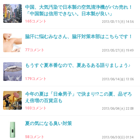
+107
-9
中国、大気汚染で日本製の空気清浄機がバカ売れ！
「中国製は信用できない。日本製が良い」
165コメント
2013/03/11(月) 14:56
31. 匿名
2015/07/20(月) 16:01:09
脇汗に悩むみなさん、脇汗対策本部はこちらです！
西アジアやインドの暑さに比べたら
かわいいものよ
77コメント
2013/05/27(月) 19:49
+8
-12
もうすぐ夏本番なので、夏あるある語りましょう♪
179コメント
2013/06/14(金) 13:06
32. 匿名
2015/07/20(月) 16:02:31
今年の夏は「日傘男子」で決まり!?この夏、品ぞろ
単純に考えて時期をずらして開催する事はでき
え倍増の百貨店も
ないの？せめて9月半ばとかさ
103コメント
2013/06/04(火) 22:08
海外の選手や観光客には東京の夏は暑すぎると
夏の気になる臭い対策
思うんだけど…大会規定で開催期間は決まって
るからダメなのかな？無知でごめん
58コメント
2013/06/30(日) 01:34