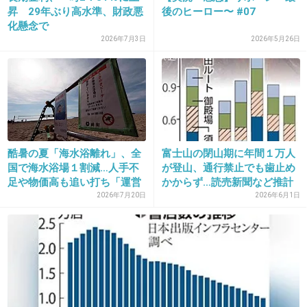
昇 29年ぶり高水準、財政悪
後のヒーロー〜 #07
7月～9月にオリンピックとパラリンピック開催
化懸念で
って結構無謀だよね
2026年7月3日
2026年5月26日
+93
-2
25. 匿名
2015/07/20(月) 15:45:17
Perfumeは暑さなんかへっちゃらそう
酷暑の夏「海水浴離れ」、全
富士山の閉山期に年間１万人
国で海水浴場１割減…人手不
が登山、通行禁止でも歯止め
足や物価高も追い打ち「運営
かからず…読売新聞など推計
+5
-32
も...
2026年7月20日
2026年6月1日
26. 匿名
2015/07/20(月) 15:48:11
5年後なら今より暑くなってる可能性もあるし
ね