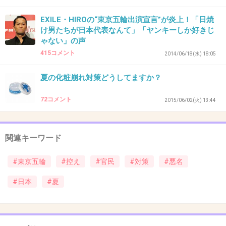
+38
-0
EXILE・HIROの“東京五輪出演宣言”が炎上！「日焼
け男たちが日本代表なんて」「ヤンキーしか好きじ
ゃない」の声
415コメント
2014/06/18(水) 18:05
33. 匿名
2015/07/20(月) 16:03:04
日本の暑さでダウンした外国人なんて
夏の化粧崩れ対策どうしてますか？
見たことないんですけど
+3
-24
72コメント
2015/06/02(火) 13:44
関連キーワード
34. 匿名
2015/07/20(月) 16:04:10
本当に対策を考えてあげないと、競技の結果に
#東京五輪
#控え
#官民
#対策
#悪名
も影響出そう。マラソンとか大丈夫かな。
#日本
#夏
+20
-0