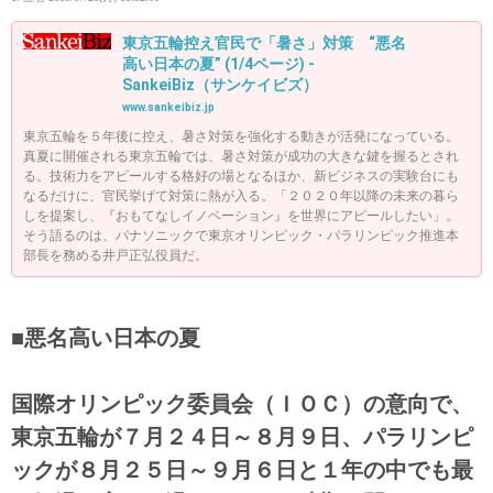
東京五輪控え官民で「暑さ」対策 “悪名
高い日本の夏” (1/4ページ) -
SankeiBiz（サンケイビズ）
www.sankeibiz.jp
東京五輪を５年後に控え、暑さ対策を強化する動きが活発になっている。
真夏に開催される東京五輪では、暑さ対策が成功の大きな鍵を握るとされ
る。技術力をアピールする格好の場となるほか、新ビジネスの実験台にも
なるだけに、官民挙げて対策に熱が入る。「２０２０年以降の未来の暮ら
しを提案し、『おもてなしイノベーション』を世界にアピールしたい」。
そう語るのは、パナソニックで東京オリンピック・パラリンピック推進本
部長を務める井戸正弘役員だ。
■悪名高い日本の夏
国際オリンピック委員会（ＩＯＣ）の意向で、
東京五輪が７月２４日～８月９日、パラリンピ
ックが８月２５日～９月６日と１年の中でも最