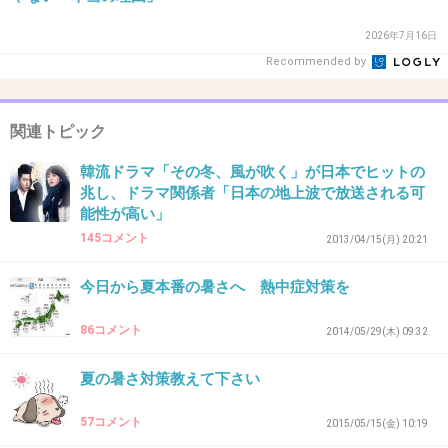
出典：number.ismcdn.jp
2026年7月16日
Recommended by
高温多湿な気候に台風、ゲリラ豪雨、他には地
震も心配だし東京五輪は不安要素が多いよ
関連トピック
ね。。
韓流ドラマ「その冬、風が吹く」が日本でヒットの
兆し、ドラマ関係者「日本の地上波で放送される可
能性が高い」
+97
-0
145コメント
2013/04/15(月) 20:21
今日から夏本番の暑さへ 熱中症対策を
30. 匿名
2015/07/20(月) 16:00:53
86コメント
2014/05/29(木) 09:32
もうオリンピック返上しちゃえばww
問題山積みだらけじゃないか～
夏の暑さ対策教えて下さい
あっちこっちでいろんな問題があってさ、どう
57コメント
2015/05/15(金) 10:19
して誘致成功したんだかわからん。