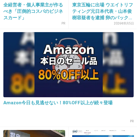
全経営者・個人事業主が作る
東京五輪に出場 ウエイトリフ
19. 匿名
2015/07/20(月) 15:40:16
べき「圧倒的コスパのビジネ
ティング元日本代表・山本俊
スカード」
樹容疑者を逮捕 卵のパック...
水に濡らして首に巻くだけでひんやり涼しくな
PR
2026年8月5日
る特殊なタオルなかったっけ？
屋外観戦の人にそれを無料で配れば
+34
-2
20. 匿名
2015/07/20(月) 15:41:14
節電なんかいいから！お金払うから冷房効かし
て！って思うことが多いです笑
Amazon今日も見逃せない！80%OFF以上が続々登場
節電ムードのせいかどこもかしこも暑すぎ。
ずっと座って仕事するオフィスならともかく、
店内は外から入ったときにサッと汗が引くよう
PR
に低めにして！