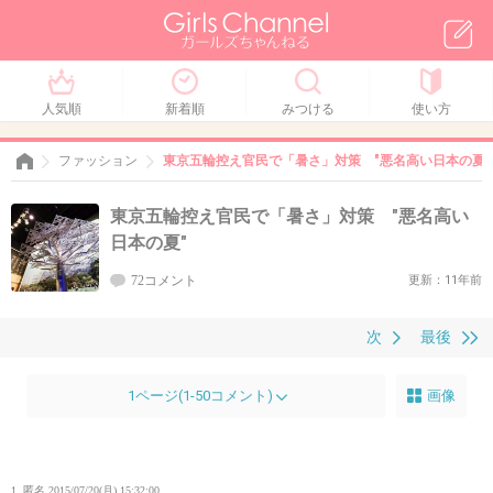
人気順
新着順
みつける
使い方
ファッション
東京五輪控え官民で「暑さ」対策 "悪名高い日本の夏"
東京五輪控え官民で「暑さ」対策 "悪名高い
日本の夏"
72コメント
更新：11年前
次
最後
1ページ(1-50コメント)
画像
1. 匿名
2015/07/20(月) 15:32:00