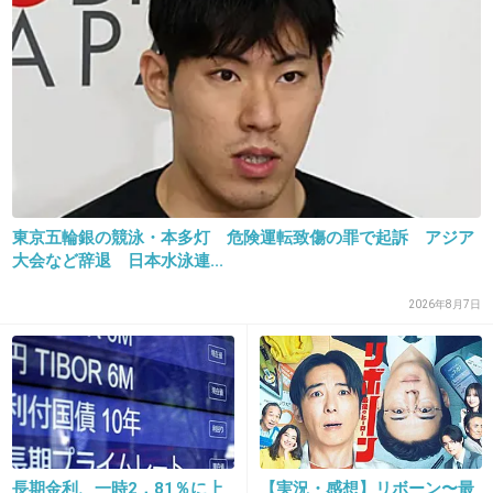
立派な東京オリンピックになってほしいけど予算のために
ブラックなことは起きませんようにww
+9
-0
23. 匿名
2015/07/20(月) 15:43:57
こういう対策にお金使うべきなんだよ、森喜ろ
東京五輪銀の競泳・本多灯 危険運転致傷の罪で起訴 アジア
う害さん
大会など辞退 日本水泳連...
+102
-2
2026年8月7日
24. 匿名
2015/07/20(月) 15:45:03
5月後半の子供の運動会ですら
練習中に熱中症で運ばれたり暑くて一部競技中
止になる事あるのに
長期金利、一時2．81％に上
【実況・感想】リボーン〜最