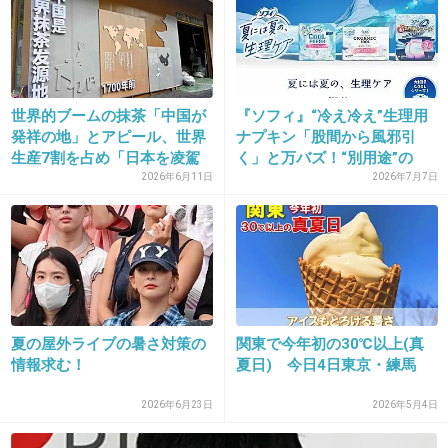
+74
-3
21. 匿名
2015/07/20(月) 15:41:23
世界的ブームの抹茶「中国が
『ソフィ』“冷え冷え”生理用
発祥の地」とアピール、世界
ナプキン「股間から風邪引
「おもてなし制服」のダサさが話題だけど、ダ
生産7割を占め「日本を凌駕
く」と万バズ！“別用途”の
サいだけじゃなくてものすごく暑そうだよね
す...
提...
2026年6月11日
2026年7月7日
出典：up.gc-img.net
+132
-0
夏の屋外ライブの暑さ対策の
関東で今年初の30℃以上(真
情報求む！
夏日) 今日4日東京・練馬
22. 匿名
2015/07/20(月) 15:42:08
2026年6月23日
2026年5月4日
快適さは大事大事ヽ(゜∇゜)ノ開催場所の準備だけじゃない
もんね、お金使うことたくさんあるよね。