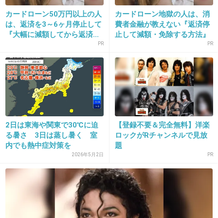
て..
カードローン50万円以上の人
カードローン地獄の人は、消
は、返済を3～6ヶ月停止して
費者金融が教えない『返済停
『大幅に減額してから返済...
止して減額・免除する方法』
外国に旅行したらどこの国も室内すごく快適で
で...
PR
PR
びっくりした。
+133
-3
14. 匿名
2015/07/20(月) 15:37:24
2日は東海や関東で30℃に迫
【登録不要＆完全無料】洋楽
暑いって気温より湿度が問題なんだよね
る暑さ 3日は蒸し暑く 室
ロックがRチャンネルで見放
日本の夏は。
内でも熱中症対策を
題
アメリカとかみたいなカラッとした暑さとは違
2026年5月2日
PR
う。
気温低めでも湿度高いと体感温度が高くなるか
ら不快感がハンパない。