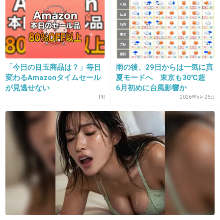
16. 匿名
2015/07/20(月) 15:37:37
「今日の目玉商品は？」毎日
雨の後、29日からは一気に真
８
変わるAmazonタイムセール
夏モードへ 東京も30℃超
が見逃せない
6月初めに台風影響か
あんたがね
PR
2026年5月26日
+12
-1
17. 匿名
2015/07/20(月) 15:38:18
日本の夏は、とにかく湿度が高いもんね
中東から来た旅行客さえダウンするってウワ
サ・・・
中東の気候って、超高温でも湿度がほとんどな