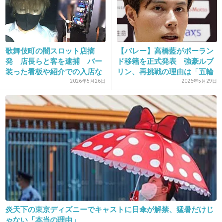
一般人でも熱中症になるとしばらくは辛い症状
が抜けないのに、
選手が体調を崩したらどうなるんだろう。
歌舞伎町の闇スロット店摘
【バレー】高橋藍がポーラン
身体を作るために一年を過ごす人達に
発 店長らと客を逮捕 バー
ド移籍を正式発表 強豪ルブ
あまり無理をさせないであげてほしい。
装った看板や紹介での入店な
リン、再挑戦の理由は「五輪
ど対...
金...
2026年5月26日
2026年5月29日
+66
-0
29. 匿名
2015/07/20(月) 16:00:35
選手はその競技またはオリンピックでの記録に
人生かけてる人だっているんだからベストなコ
ンディションで競技に臨める環境を提供する義
務が五輪開催国にはあると思うんだ。それが一
番のオモテナシじゃない？
炎天下の東京ディズニーでキャストに日傘が解禁、猛暑だけじ
ゃない「本当の理由」