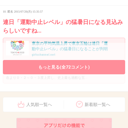
10. 匿名
2015/07/20(月) 15:35:57
連日「運動中止レベル」の猛暑日になる見込み
らしいですね…
東京の平均気温上昇で東京五輪は連日「運
動中止レベル」の猛暑日になることが判明
girlschannel.net
東京の平均気温上昇で東京五輪は連日「運動中止レベル」の猛暑日になる
もっと見る(全72コメント)
ことが判明【悲報】東京の平均気温上昇で東京五輪は連日「運動中止レベ
ル」の猛暑日になることが判明 : はちま起稿東京が６年後には平均気温が現
在より０・２～０・３度上昇し、史上最も過酷な五...
+115
-1
人気順一覧へ
新着順一覧へ
11. 匿名
2015/07/20(月) 15:36:06