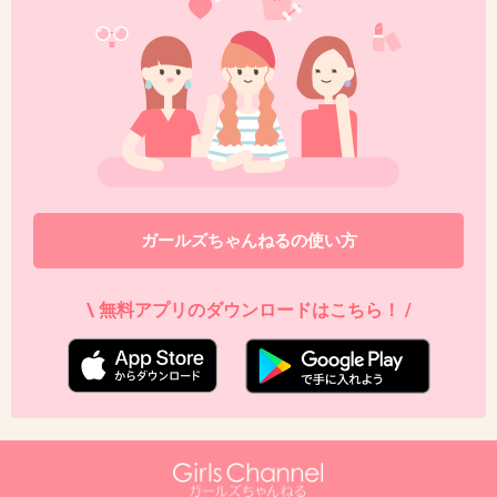
いや〜時期を ずらせたほうが 絶対良いと思う
けど。
高温多湿の日本で、８月とは！
+73
-0
ガールズちゃんねるの使い方
39. 匿名
2015/07/20(月) 16:12:16
誘致した人も誘致に賛成した人も何を考えてた
\ 無料アプリのダウンロードはこちら！ /
んだろう。倒れる外国人が続出する高温多湿の
気候、地震パニックの恐れ、西洋のカタカナだ
らけで日本らしさのない安っぽいコンクリゴミ
シティ。東京人ですが大反対だった。
+56
-3