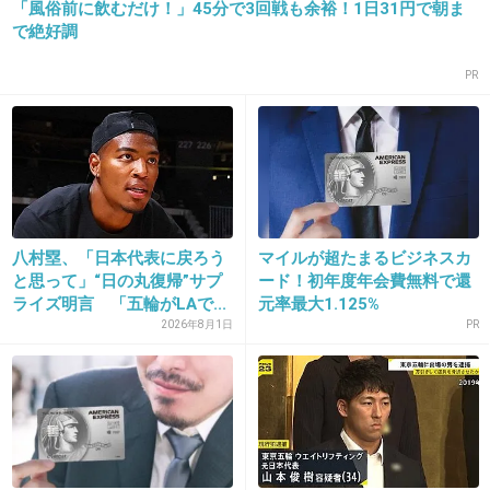
「風俗前に飲むだけ！」45分で3回戦も余裕！1日31円で朝ま
いから
で絶好調
汗が流れる前に蒸発してしまって、それほど暑
く感じないらしいよ
PR
+117
-2
18. 匿名
2015/07/20(月) 15:40:04
この機会に民間企業が夏を快適に過ごすための
八村塁、「日本代表に戻ろう
マイルが超たまるビジネスカ
と思って」“日の丸復帰”サプ
ード！初年度年会費無料で還
開発を進めてくれるのはいいことだと思う。
ライズ明言 「五輪がLAで...
元率最大1.125%
でも問題は「官民」の「官」の方だよねえ…。
2026年8月1日
PR
新国立みたいに税金の無駄遣いされそうで不
安。
+25
-1