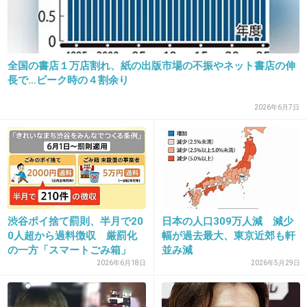
+91
-0
27. 匿名
2015/07/20(月) 15:56:44
全国の書店１万店割れ、紙の出版市場の不振やネット書店の伸
長で…ピーク時の４割余り
決まる前になんで気づかなかったのかな…
年々暑くなってるし５年後なんて雨とかどうな
2026年6月7日
るのか…(´・ω・｀)
+68
-0
28. 匿名
2015/07/20(月) 15:59:36
渋谷ポイ捨て罰則、半月で20
日本の人口309万人減 減少
日本の暑さに慣れてないお客さんも心配だけ
0人超から過料徴収 厳罰化
幅が過去最大、東京近郊も軒
の一方「スマートごみ箱」
並み減
ど、
設...
2026年6月18日
2026年5月29日
体をすごい精度でチューニングしている選手が
心配。