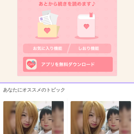
日本人ですら夏に屋外スポーツ観戦は辛いよね
+138
-0
12. 匿名
2015/07/20(月) 15:36:57
大型台風とかも本当に来ちゃったりしそうだよ
ねぇ・・
+42
-2
あなたにオススメのトピック
13. 匿名
2015/07/20(月) 15:37:03
ほんとに日本の夏は蒸し暑い！
それでいて節電 節電ってどこも冷房あんまり効
かさないうえ、熱中症には気をつけましょうっ