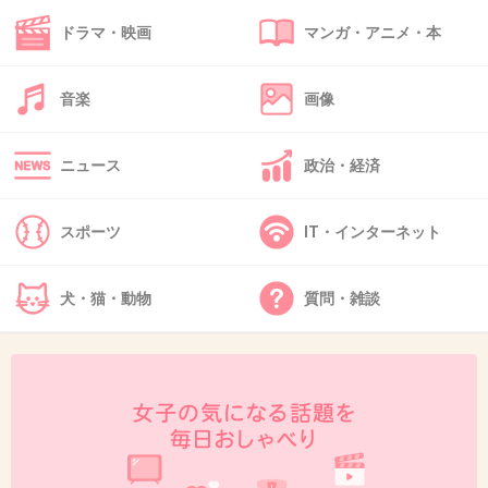
たしか視聴率のために開催日がずらせないんだ
ドラマ・映画
マンガ・アニメ・本
よね？
音楽
画像
ずらしちゃうと、アメリカだかヨーロッパで人
気スポーツのシーズンに入るから、視聴率が落
ニュース
政治・経済
ちて収益が減るから、くそ暑い時期に開催する
ことになったって…
スポーツ
IT・インターネット
もちろん収益は大切だけど、選手や観客の命に
犬・猫・動物
質問・雑談
関わる暑さだってわかってるはずなのに…人命
を第一に考えてほしかったなー
+82
-0
38. 匿名
2015/07/20(月) 16:11:28