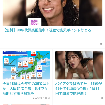
これをどうにかしないと外国人選手なんか倒れ
る人続出しちゃうぞ
+161
-0
【無料】80年代洋楽配信中！視聴で楽天ポイント貯まる
PR
15. 匿名
2015/07/20(月) 15:37:25
こちらは雷が鳴り始めた。
ゲリラ豪雨来るかな。
雨も心配だよね。
+26
-0
今日18日は今年初の35℃以上
バイアグラは捨てた「65歳が
か 大阪31℃予想 5月でも
45分で3回戦も余裕」1日31
油断せず暑さ対策を
円で朝まで絶好調！
2026年5月18日
PR