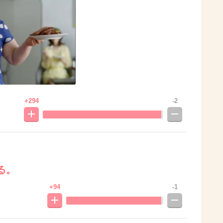
+294
-2
る。
+94
-1