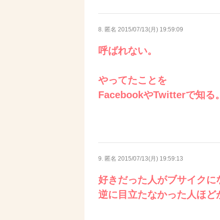
8. 匿名
2015/07/13(月) 19:59:09
呼ばれない。
やってたことを
FacebookやTwitterで知る
9. 匿名
2015/07/13(月) 19:59:13
好きだった人がブサイクに
逆に目立たなかった人ほど