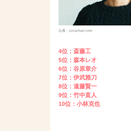
出典：cocachan.com
4位：斎藤工
5位：森本レオ
6位：谷原章介
7位：伊武雅刀
8位：遠藤賢一
9位：竹中直人
10位：小林克也