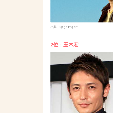
出典：up.gc-img.net
2位：玉木宏