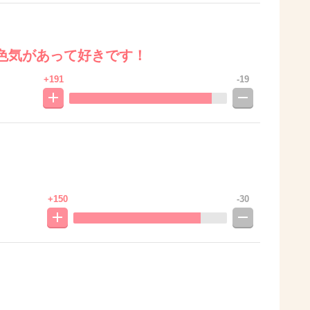
色気があって好きです！
+191
-19
+150
-30