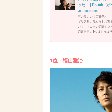
った！ | Pouch［
youpouch.com
声の良いのは百難隠す…
ぱり素敵。歳を取れば外
のは、ドコモの調査シス
調査結果。1位はやっぱ
1位：福山雅治