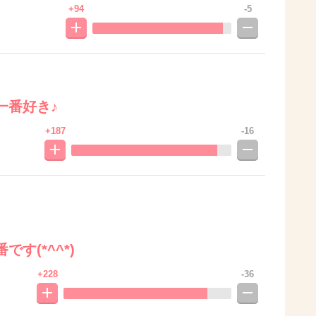
+94
-5
一番好き♪
+187
-16
す(*^^*)
+228
-36