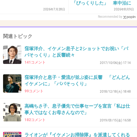
「びっくりした」 車中泊に
もリスクが 「熱したフライ
2026年7月28日
2026年8月9日
パンに飛び込むようなもの」
Recommended by
33. 匿名
2020/02/11(火) 08:42:18
>>18
関連トピック
顔はのんちゃん似かなぁ
窪塚洋介、イケメン息子と2ショットでお祝い「パ
+189
-8
パそっくり」と反響続々
141コメント
2017/10/06(金) 17:14
34. 匿名
2020/02/11(火) 08:42:41
窪塚洋介と息子・愛流が並ぶ姿に反響 「どんどん
イケメンに」「パパそっくり」
モデル向きの顔とスタイルだと思うよ
99コメント
2018/12/18(火) 18:48
イケメンだから良い訳じゃない
もっくんの息子だってイケメンじゃないし
高嶋ちさ子、息子優先で仕事セーブを宣言「私は仕
事人ではなくお母さんなので」
+216
-9
182コメント
2019/03/15(金) 16:58
ライオンが『イケメンお掃除隊』を派遣してくれる