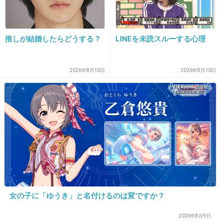
超小顔の窪塚洋介よりさらに小顔だよね
頭身すごそう
推しが結婚したらどうする？
LINEを未読スルーする心理
出典：i0.wp.com
2026年8月10日
2026年8月10日
16件の返信
+649
-8
19. 匿名
2020/02/11(火) 08:39:49
でっていう
+139
-6
女の子に「ゆうき」と名付けるのは変ですか？
20. 匿名
2020/02/11(火) 08:39:59
2026年8月9日