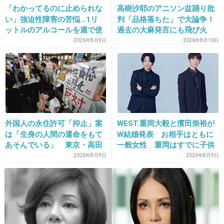
今時スタイル関係なくモデルになれるからなー
「わかってるのに止められな
高樹沙耶のアニソン盆踊り批
昨日見た宇野昌磨の弟も背低そうだったけどモ
い」強迫性障害の苦悩…1リ
判「品格落ちた」で大論争！
デルやってるみたいだし
ットルのアルコールを週で使
過去の大麻発言にも飛び火
い切る当事者「生きてるのが
2026年8月9日
2026年8月10日
辛いと思うこともある」
5件の返信
+289
-7
25. 匿名
2020/02/11(火) 08:40:55
外国人の永住許可「抑止」案
WEST.重岡大毅と濱田崇裕が
菅田将暉似。
は「生身の人間の運命をもて
W結婚発表 お相手はともに
あそんでいる」 東京・高田
一般女性 重岡はすでに子供
馬場で反対アピール
も「尊い」
1件の返信
2026年8月9日
2026年8月9日
+83
-5
26. 匿名
2020/02/11(火) 08:40:59