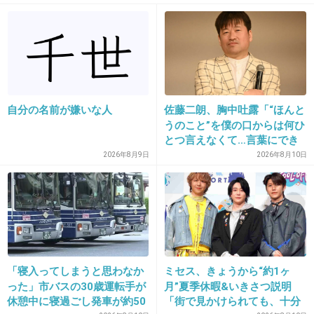
>>14
失礼だな
+56
-5
自分の名前が嫌いな人
佐藤二朗、胸中吐露「“ほんと
21. 匿名
2020/02/11(火) 08:40:25
うのこと”を僕の口からは何ひ
うーん、ちょっと窪塚の雰囲気はあるけどイケ
とつ言えなくて…言葉にでき
ぬ悔しさ」
2026年8月9日
2026年8月10日
メンではないな
+276
-2
22. 匿名
2020/02/11(火) 08:40:39
窪塚洋介に似て華奢で色白で首が長くて骨格が
「寝入ってしまうと思わなか
ミセス、きょうから“約1ヶ
った」市バスの30歳運転手が
月”夏季休暇&いきさつ説明
綺麗
休憩中に寝過ごし発車が約50
「街で見かけられても、十分