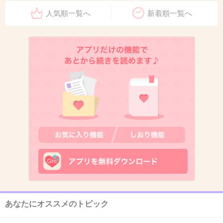
人気順一覧へ
新着順一覧へ
10. 匿名
2020/02/11(火) 08:37:42
再婚しても前妻との間にできた息子を可愛がっ
てるよね
+672
-5
11. 匿名
2020/02/11(火) 08:37:48
窪塚ってなんか不気味で嫌い。
+463
-56
あなたにオススメのトピック
12. 匿名
2020/02/11(火) 08:37:51