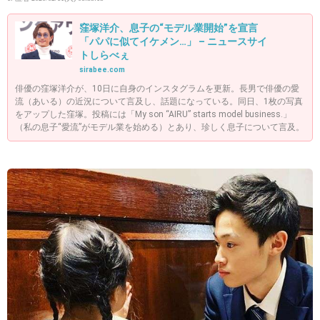
窪塚洋介、息子の“モデル業開始”を宣言
「パパに似てイケメン…」 – ニュースサイ
トしらべぇ
sirabee.com
俳優の窪塚洋介が、10日に自身のインスタグラムを更新。長男で俳優の愛
流（あいる）の近況について言及し、話題になっている。同日、1枚の写真
をアップした窪塚。投稿には「My son “AIRU” starts model business.」
（私の息子“愛流”がモデル業を始める）とあり、珍しく息子について言及。