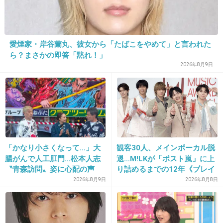
愛煙家・岸谷蘭丸、彼女から「たばこをやめて」と言われた
ら？まさかの即答「黙れ！」
16. 匿名
2020/02/11(火) 08:38:29
2026年8月9日
菅田将暉の残念バージョンにしか見えない。
+656
-16
17. 匿名
2020/02/11(火) 08:39:08
「かなり小さくなって…」大
観客30人、メインボーカル脱
二世だとモデルって簡単になれるんやな。
腸がんで人工肛門…松本人志
退…M!LKが「ポスト嵐」に上
〝青森訪問〟姿に心配の声
り詰めるまでの12年《ブレイ
+195
-6
続々「脂肪のない感じが痛ま
ク秘話》
2026年8月9日
2026年8月8日
しい」「無理せずに」
18. 匿名
2020/02/11(火) 08:39:15