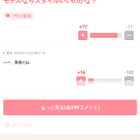
モデルならスタイルいいのかな？
1件の返信
+77
-11
8. 匿名
2020/02/11(火) 08:37:18
へー、美形だね
+16
-102
9. 匿名
2020/02/11(火) 08:37:31
もっと見る(全290コメント)
伊藤淳史に似てるw
3件の返信
+907
-19