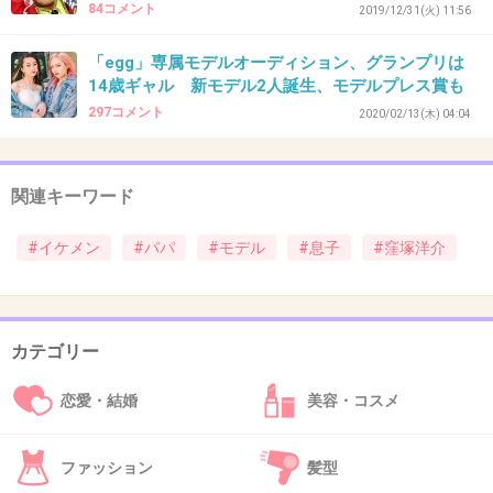
84コメント
2019/12/31(火) 11:56
「egg」専属モデルオーディション、グランプリは
37. 匿名
2020/02/11(火) 08:43:11
14歳ギャル 新モデル2人誕生、モデルプレス賞も
297コメント
2020/02/13(木) 04:04
>>1
いや、普通にいたらイケメンよ
けどやっぱり父親は若いときからオーラがあっ
関連キーワード
たよね
#イケメン
#パパ
#モデル
#息子
#窪塚洋介
+288
-28
カテゴリー
38. 匿名
2020/02/11(火) 08:43:27
>>18
恋愛・結婚
美容・コスメ
なんか嫁選びがぶっ飛んでるよねwww
ファッション
髪型
3件の返信