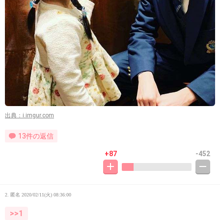
出典：i.imgur.com
13件の返信
+87
-452
2. 匿名
2020/02/11(火) 08:36:00
>>1