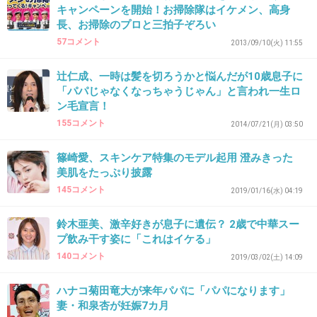
キャンペーンを開始！お掃除隊はイケメン、高身
35. 匿名
2020/02/11(火) 08:42:48
長、お掃除のプロと三拍子ぞろい
14歳のとき俳優デビューもしてるよね
57コメント
2013/09/10(火) 11:55
今度はモデルかー…
窪塚は意外とステージパパなのか？
辻仁成、一時は髪を切ろうかと悩んだが10歳息子に
「パパじゃなくなっちゃうじゃん」と言われ一生ロ
ン毛宣言！
出典：mikansan.xyz
155コメント
2014/07/21(月) 03:50
6件の返信
篠崎愛、スキンケア特集のモデル起用 澄みきった
美肌をたっぷり披露
+313
-9
145コメント
2019/01/16(水) 04:19
鈴木亜美、激辛好きが息子に遺伝？ 2歳で中華スー
36. 匿名
2020/02/11(火) 08:43:01
プ飲み干す姿に「これはイケる」
140コメント
2019/03/02(土) 14:09
>>2
菅田くん？
ハナコ菊田竜大が来年パパに「パパになります」
妻・和泉杏が妊娠7カ月
+212
-6