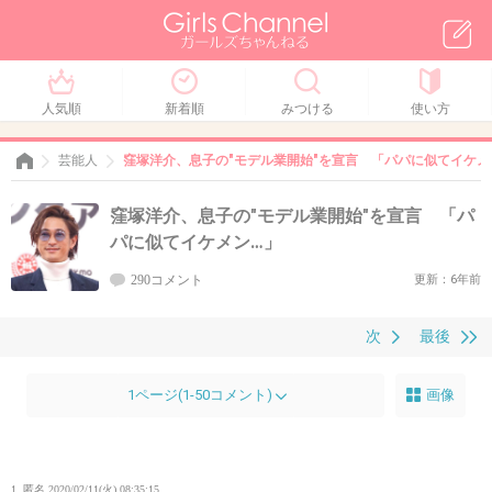
人気順
新着順
みつける
使い方
芸能人
窪塚洋介、息子の"モデル業開始"を宣言 「パパに似てイケメ
窪塚洋介、息子の"モデル業開始"を宣言 「パ
パに似てイケメン…」
290コメント
更新：6年前
次
最後
1ページ(1-50コメント)
画像
1. 匿名
2020/02/11(火) 08:35:15