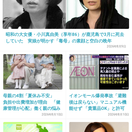
なんで二世って顔は親を超えられない人が多い
んだろ？
4件の返信
昭和の大女優・小川真由美（享年86）が鹿児島で3月に死去
+386
-1
していた 実娘が明かす「毒母」の素顔と空白の晩年
2026年8月9日
27. 匿名
2020/02/11(火) 08:41:02
スタイル受け継いでいたら強いと思う
モデル向き
+112
-7
母親の4割「夏休み不安」
イオンモール爆発事故「避難
負担や出費増加が理由 「健
後は戻らない」マニュアル機
康管理が心配」働く親の悩み
能せず 「貴重品OK」と許可
も
か 現場で混乱
2026年8月10日
2026年8月10日
28. 匿名
2020/02/11(火) 08:41:23