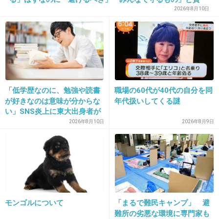
否…JR東日本が示した見解
2026年8月10日
るのかな？
+48
-11
31. 匿名
2020/02/11(火) 08:41:48
おっさん顔よりいいじゃん
「低学歴なのに、勉強や読書
職場の60代が40代の自分を同
が好きなのは意味が分からな
年代扱いしてくる謎
+7
-5
い」SNS炎上に東大出身者が
反応。「高学歴＝地頭もい
2026年8月10日
2026年8月9日
い」という認識が間違ってい
るワケ
32. 匿名
2020/02/11(火) 08:42:01
そもそもパパはイケメンなのか？
4件の返信
モンゴルについて
「まるで難民キャンプ」 避
+184
-65
難所の劣悪な環境に専門家も