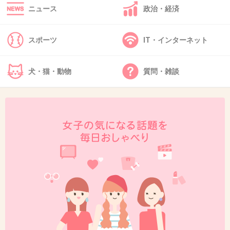
ニュース
政治・経済
41. 匿名
2020/02/11(火) 08:43:59
>>24
スポーツ
IT・インターネット
え？フィギュアスケート選手の弟ってだけでモ
デルなれるの？
犬・猫・動物
質問・雑談
+122
-2
42. 匿名
2020/02/11(火) 08:44:08
>>35
名前が痛いなぁ
男に愛とかもあまり好きじゃない
アイルトンセナから取ってるのかな
1件の返信