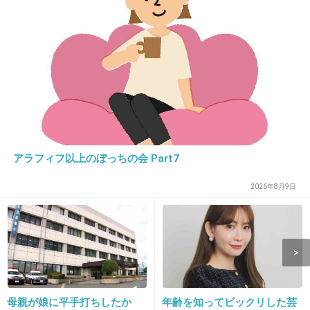
イケメン？
いやーわたしの目が悪いのかな
3件の返信
+868
-21
13. 匿名
2020/02/11(火) 08:37:58
アラフィフ以上のぼっちの会 Part7
お父さんみたいに飛ぼうとしないでね
2026年8月9日
1件の返信
+357
-8
14. 匿名
2020/02/11(火) 08:38:23
母親が娘に平手打ちしたか
年齢を知ってビックリした芸
ちょっとダウンっぽい顔つき。鈴木あみのデビュー前みたいな。