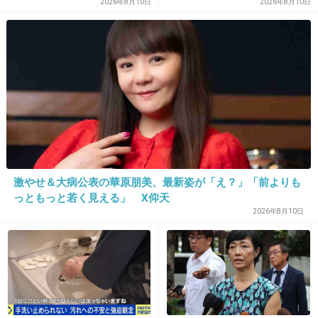
分遅れる 名古屋市営バスで今
なご配慮を」事務所が呼びか
2026年8月10日
2026年8月10日
年3回目
け
8件の返信
+902
-25
23. 匿名
2020/02/11(火) 08:40:47
>>1
うーん、お父さんはあの雰囲気や色気があった
激やせ＆大病公表の華原朋美、最新姿が「え？」「前よりも
けど息子はやっぱり一般人っぽい
っともっと若く見える」 X仰天
クラスのリア充枠にはいそうだけど
2026年8月10日
+615
-7
24. 匿名
2020/02/11(火) 08:40:49