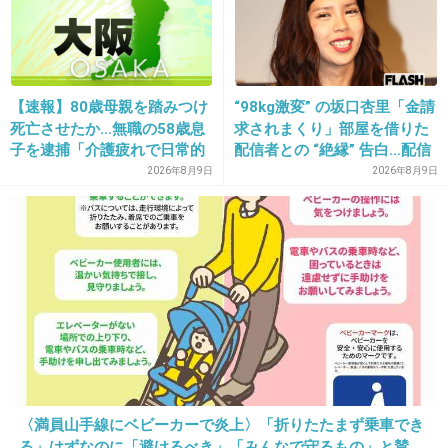
色白でベビーフェイスだね
+40
-3
【速報】80歳母親を踏みつけ
“98kg激変” の坂口杏里「金請
死亡させたか…無職の58歳息
求されまくり」部屋を借りた
29. 匿名
2020/02/11(火) 08:41:38
子を逮捕「介護疲れで日常的
配信者との “絶縁” 告白…配信
に暴行」肋骨８本折れ体には
者側は「逃げられた」荷物放
2026年8月9日
2026年8月9日
>>1
多数の痕 大阪・岬町
置に怒り心頭
パパ似であって欲しいね！、
5件の返信
+689
-15
30. 匿名
2020/02/11(火) 08:41:38
〈満員山手線にベビーカーで炎上〉「折りたたまず乗車でき
鬼ちゃんの俳優みたいにチョイブス個性派で売
る」はずなのに「避けるべき」「みんなで守るもの」と賛