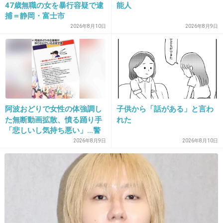
47歳無職の女を暴行容疑で逮
能人
捕＝静岡・富士市
2件の返信
2026年8月10日
2026年8月9日
+60
-128
15. 匿名
2020/02/11(火) 08:38:25
クボヅカはイケメンなんだけど、俳優やってる
弟やこの息子は似てるのに何かちょっと？
阿波おどりで女性の体強調し
子供から「話がある」と言わ
た無断動画拡散、憤る踊り手
れた
バランスって難しいね
「悲しいし気持ち悪い」…警
察への相談も検討
2026年8月9日
2026年8月10日
1件の返信
+751
-7