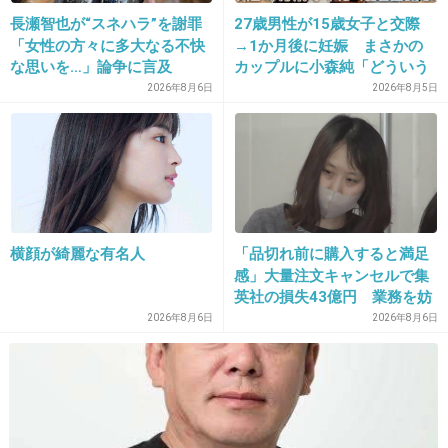
>>8
長瀬智也が“スネハラ”を謝罪
27歳男性が15歳女子と交際
このひとは台湾で人気。韓国より中国人気
「女性の方々に多大なる不快
→1か月後に妊娠 まさかの
な思いを…」論争に言及
カップルに小森純「どういう
+139
-3
事？だいぶあぶねぇよ」
2026年8月6日
2026年8月5日
23. 匿名
2019/01/13(日) 15:24:17
このの好きなんだけど韓国と絡んでるのがな
+12
-2
横顔が綺麗な有名人
「品切れ前に購入すると満足
感」大量注文キャンセルで集
英社の損失43億円 業務を妨
24. 匿名
2019/01/13(日) 15:25:33
害した疑いで32歳女を逮捕
2026年8月6日
2026年8月6日
澄みきってはないよね
+12
-3