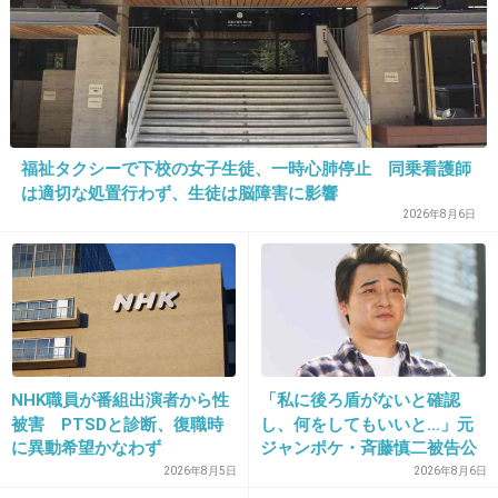
の整形する予定。
+13
-44
36. 匿名
2019/01/13(日) 15:35:54
福祉タクシーで下校の女子生徒、一時心肺停止 同乗看護師
髪切ったんだ？
は適切な処置行わず、生徒は脳障害に影響
似合ってる。
2026年8月6日
顔だけだとすごく可愛いよね。
全体だとバランスが悪すぎる。
胸だけが大きいってのも考え物だよね。
+99
-7
NHK職員が番組出演者から性
「私に後ろ盾がないと確認
被害 PTSDと診断、復職時
し、何をしてもいいと…」元
37. 匿名
2019/01/13(日) 15:36:04
に異動希望かなわず
ジャンポケ・斉藤慎二被告公
判で被害者女性証言
2026年8月5日
2026年8月6日
>>16