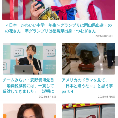
+93
-3
14. 匿名
2019/01/13(日) 15:19:07
＜日本一かわいい中学一年生＞グランプリは岡山県出身・の
ぽっちゃりグラビア代表みたいなイメージだけ
の花さん 準グランプリは徳島県出身・つむぎさん
2026年8月5日
ど
年とってから痩せて個人的にガリでもぽちゃで
もない一番すきな体型になってて
顔も10代から変わらず童顔？系で好き
あんまテレビでないけど 歌うまの番組の時想像
より上手でびっくりした
チームみらい・安野貴博党首
アメリカのドラマを見て、
「消費税減税には、一貫して
「日本と違うな～」と思う事
+310
-8
反対してきました」 説明に
part 4
反響
2026年8月6日
2026年8月6日
15. 匿名
2019/01/13(日) 15:19:42