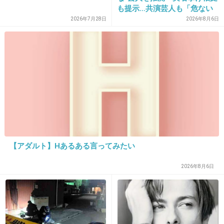
も提示…共演芸人も「危ない
現在
んちゃう」
2026年7月28日
2026年8月6日
+286
-6
32. 匿名
2019/01/13(日) 15:30:29
髪切ったら中村静香と見分けつかない
+15
-11
【アダルト】Hあるある言ってみたい
2026年8月6日
33. 匿名
2019/01/13(日) 15:31:47
中学生からずっと可愛い
+137
-9