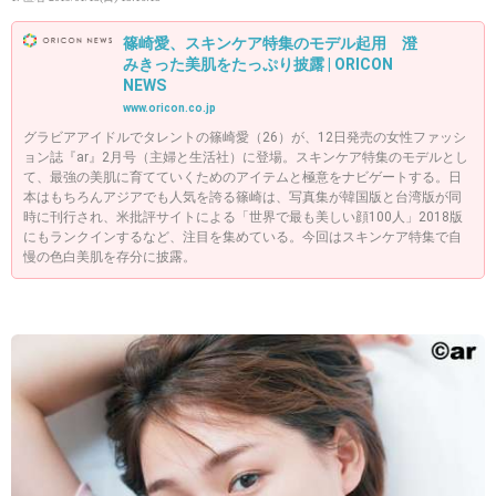
篠崎愛、スキンケア特集のモデル起用 澄
みきった美肌をたっぷり披露 | ORICON
NEWS
www.oricon.co.jp
グラビアアイドルでタレントの篠崎愛（26）が、12日発売の女性ファッシ
ョン誌『ar』2月号（主婦と生活社）に登場。スキンケア特集のモデルとし
て、最強の美肌に育てていくためのアイテムと極意をナビゲートする。日
本はもちろんアジアでも人気を誇る篠崎は、写真集が韓国版と台湾版が同
時に刊行され、米批評サイトによる「世界で最も美しい顔100人」2018版
にもランクインするなど、注目を集めている。今回はスキンケア特集で自
慢の色白美肌を存分に披露。