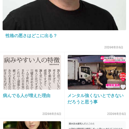
25. 匿名
2019/01/13(日) 15:26:16
男受け良さそうな人だよね。童顔、巨乳、色
白。羨ましい(。>д<)。歌も上手いんだよね～⤴
+224
-5
性格の悪さはどこに出る？
2026年8月6日
26. 匿名
2019/01/13(日) 15:27:21
>>22
なぜ韓国否定なのかわからないけど
韓国でも人気があるよ
日本の倍以上のギャラでオファーが来るって本
病んでる人が増えた理由
メンタル強くないとできない
だろうと思う事
人が言ってた
篠崎さんも韓国に媚びてたし
2026年8月6日
2026年8月6日