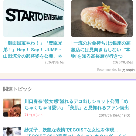
似てるけど加護亜依は幸薄そうな顔だよね
+146
-1
38. 匿名
2019/01/13(日) 15:36:11
「顔面国宝やわ！」『豊臣兄
｢一流のお金持ち｣は銀座の高
弟！』Hey！ Say！ JUMP・
級店には見向きもしない…"本
顔も体も私は好きだけど、口を開くと言葉が下
山田涼介の武将姿を公開、ネ
物"を知る富裕層が行きつ
品でガサツ
ット歓喜「ビジュ良すぎん」
く"究極のスシ"の正体
2026年8月6日
2026年8月5日
「こんな美しい秀次は初め
グラビアだけでいいかな
Recommended by
て」
+31
-1
関連トピック
川口春奈“彼女感”溢れるデコ出しショット公開「め
ちゃくちゃ可愛い」「美肌」と見惚れるファン続出
39. 匿名
2019/01/13(日) 15:37:23
71コメント
2019/01/15(火) 19:00
>>31
あれ？
紗栄子、妖艶な表情でEGOISTな女性を体現…