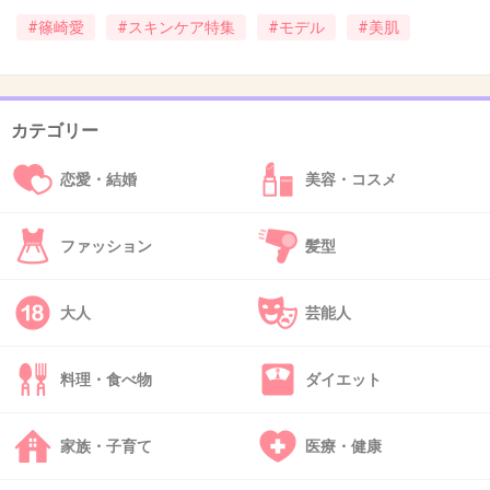
#篠崎愛
#スキンケア特集
#モデル
#美肌
42. 匿名
2019/01/13(日) 15:38:15
もう賞味期限ギリだね。
+7
-12
カテゴリー
恋愛・結婚
美容・コスメ
43. 匿名
2019/01/13(日) 15:39:04
事務所辞めたから、変な仕事しないか心配だっ
ファッション
髪型
たけど、良かった。顔が好きです。
+10
-0
大人
芸能人
料理・食べ物
ダイエット
44. 匿名
2019/01/13(日) 15:43:01
顔が小さくて童顔で可愛いから良いけど
家族・子育て
医療・健康
この身体にキンタローみたいな顔が付いてたら