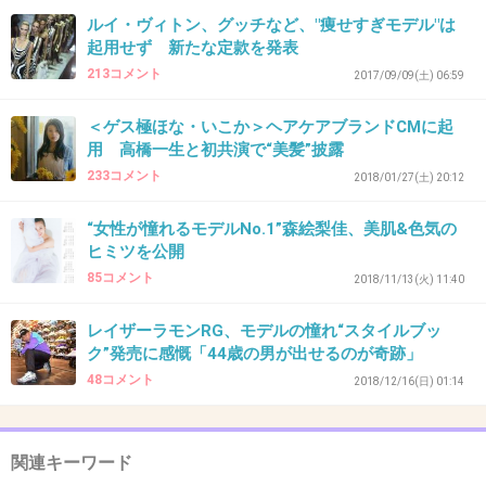
あと、紗綾って子も小学生から半裸体晒して
ルイ・ヴィトン、グッチなど、"痩せすぎモデル"は
る。
起用せず 新たな定款を発表
213コメント
自分はやりたくないけど周りが女優になるには
2017/09/09(土) 06:59
やるしかないって言われてやってたそう。
＜ゲス極ほな・いこか＞ヘアケアブランドCMに起
用 高橋一生と初共演で“美髪”披露
233コメント
2018/01/27(土) 20:12
+270
-3
“女性が憧れるモデルNo.1”森絵梨佳、美肌&色気の
ヒミツを公開
85コメント
41. 匿名
2019/01/13(日) 15:37:35
2018/11/13(火) 11:40
>>9
レイザーラモンRG、モデルの憧れ“スタイルブッ
豚キムなんて臭えもの
ク”発売に感慨「44歳の男が出せるのが奇跡」
日本人が食えるわけない
48コメント
2018/12/16(日) 01:14
+44
-8
関連キーワード