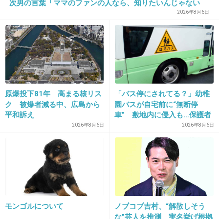
次男の言葉「ママのファンの人なら、知りたいんじゃない
+155
-5
か」
2026年8月6日
29. 匿名
2019/01/13(日) 15:28:42
コイツは何の人なのかわからないな？
+5
-5
原爆投下81年 高まる核リス
「バス停にされてる？」幼稚
ク 被爆者減る中、広島から
園バスが自宅前に“無断停
平和訴え
車” 敷地内に侵入も…保護者
マナーに「我慢の限界」
2026年8月6日
2026年8月6日
30. 匿名
2019/01/13(日) 15:29:14
14さい
+283
-10
モンゴルについて
ノブコブ吉村、“解散しそう
な”芸人を推測 実名挙げ根拠
31. 匿名
2019/01/13(日) 15:29:31