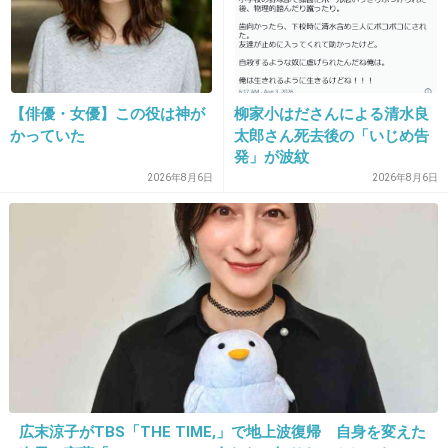
出典：livedoor.blogimg.jp
出典：livedoor.blogimg.jp
【俳優・女優】この役は神が
柳家小はださんによる清水良
+151
-8
かっていた
太郎さん死去後の「いじめ告
発」が波紋
2026年8月6日
2026年8月6日
27. 匿名
2019/01/13(日) 15:27:23
韓国が絡んでる人ってだけで嫌悪感
+166
-24
28. 匿名
2019/01/13(日) 15:27:37
確かに肌綺麗だし気持ち悪い言い方だけどどこ
広末涼子がTBS「THE TIME,」で地上波復帰 自身を変えた
もかしこも触り心地が良さそう