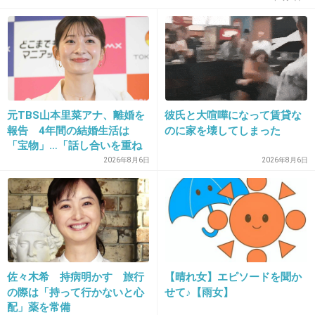
17. 匿名
2019/01/13(日) 15:20:02
うちの義兄(独身41歳)がこの人の事大好きで結婚したいと
か言ってるわ〜
+24
-29
元TBS山本里菜アナ、離婚を
彼氏と大喧嘩になって賃貸な
報告 4年間の結婚生活は
のに家を壊してしまった
「宝物」…「話し合いを重ね
18. 匿名
2019/01/13(日) 15:20:52
た結果」決断
2026年8月6日
2026年8月6日
誰か知らんけどお肌が綺麗なの羨ましいー
+79
-3
19. 匿名
2019/01/13(日) 15:20:55
佐々木希 持病明かす 旅行
【晴れ女】エピソードを聞か
私知らないんだけど、テレビによく出てますか？
の際は「持って行かないと心
せて♪【雨女】
配」薬を常備
+5
-3