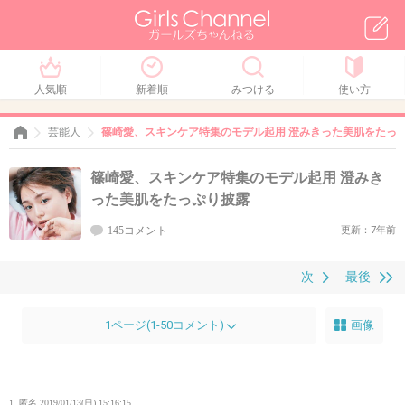
人気順
新着順
みつける
使い方
芸能人
篠崎愛、スキンケア特集のモデル起用 澄みきった美肌をたっ
篠崎愛、スキンケア特集のモデル起用 澄みき
った美肌をたっぷり披露
145コメント
更新：7年前
次
最後
1ページ(1-50コメント)
画像
1. 匿名
2019/01/13(日) 15:16:15