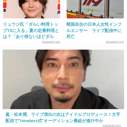
>>13
若い頃は肉肉しかったけど今は普通体型
+20
-0
リュウジ氏「ダルい料理トッ
韓国在住の日本人女性インフ
プ10に入る」夏の定番料理と
ルエンサー ライブ配信中に
は？「あり得ないほどダル
死亡
い」
2026年8月6日
2026年8月5日
16. 匿名
2019/01/13(日) 15:19:50
加護亜依に似てるよね！
嵐・松本潤、ライブ演出の次はアイドルプロデュース！大手
+326
-48
配信で“timelesz式”オーディション番組が進行中か
2026年8月5日