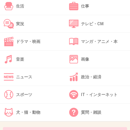
デブス扱いよね
生活
仕事
+96
-0
実況
テレビ・CM
45. 匿名
2019/01/13(日) 15:43:57
ID:HeHpn2IaZb
ドラマ・映画
マンガ・アニメ・本
私、篠崎愛とほぼ同じスタイルでGカップなの
にモテたことも彼氏いたこともない
音楽
画像
子供の頃から友達できなくていじめられっ子→
不登校だった。
ニュース
政治・経済
20代前半になった今でも休日は引きこもりで誰
にも会わず若い時にしか経験できない青春らし
スポーツ
IT・インターネット
いことした思い出がない。いつも他人と会話が
続かず、一人ぼっちです。
犬・猫・動物
質問・雑談
＋ 顔がブスだから