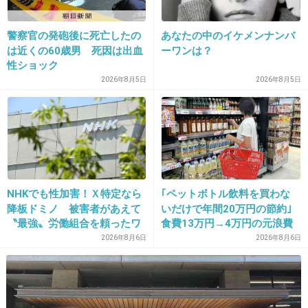
34. 匿名
2019/01/13(日) 15:35:05
警察官の発砲後に死亡したの
あなたの中のイケメンナンバ
は近くの60歳男 死因は出血
ーワンは？
韓国のバンドマンと熱愛報道があったね
性ショック
2026年8月5日
2026年8月5日
出典：i2.wp.com
出典：i2.wp.com
+63
-4
NHKでも性加害！Ｘ特定なら
｢ペットボトル飲料を買わな
降板ドミノ 被害者があえて
いだけで年間20万円の節約｣
〝最強〟労働組合を頼ったワ
食費13万円→4万円の元浪費
ケ
主婦が買うのをやめた食品5
2026年8月6日
2026年8月6日
35. 匿名
2019/01/13(日) 15:35:11
ID:HeHpn2IaZb
つ
私、篠崎愛とほぼ同じ体型だけどモテたことない
ニートで引きこもり。。小さい時から友達いなくて他人と会話が続いたことな
い。
結局、顔だよねえ。 せっかくの巨乳を生かせてないから、来週病院で二重切開