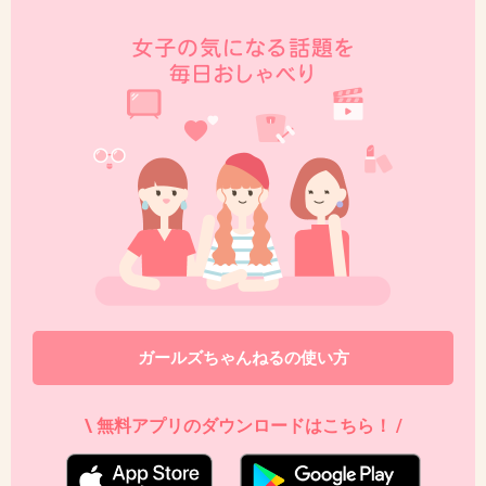
− 性格の問題
+206
-59
46. 匿名
2019/01/13(日) 15:50:06
>>31
可愛いけど、ママタレ感がすごい
+6
-1
47. 匿名
2019/01/13(日) 15:53:17
ガールズちゃんねるの使い方
>>45
篠崎愛のスレでわざわざネガティブな自分語
\ 無料アプリのダウンロードはこちら！ /
り、挙句のアンケート。