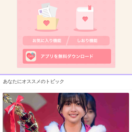
逆に今までどおりスタイルを売りにした方が同
性にも人気出るんじゃない⁉
+13
-2
12. 匿名
2019/01/13(日) 15:18:49
これを機に脱ぎ仕事なくなればいいね
+110
-1
あなたにオススメのトピック
13. 匿名
2019/01/13(日) 15:19:05
最近の肥え具合どんな感じ？
あんま見てへんから分からへん