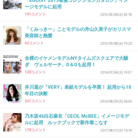
「EGOIST 2013春夏コレクションカタログ」イメ
良さがなくなってる…
ージモデルに起用
日本の事務所と契約終了したんなら台湾行けば
191コメント
2013/03/06(水) 03:18
いいのに
「くみっきー」ことモデルの舟山久美子がカリスマ
+37
-3
美容師と熱愛
62コメント
2013/05/08(水) 19:20
全裸のイケメンモデルNYタイムズスクエアで大騒
40. 匿名
2019/01/13(日) 15:37:23
ぎ ヴェルサーチ、D＆Gも起用！
この子、子供の頃から脱ぎ仕事してるんだね。
128コメント
2016/07/04(月) 19:51
親、まともなわけ？
井川遥が「VERY」表紙モデルを卒業！ 起用から10
年目の決断
自分の子供が変態に半裸体を晒しておかず提供
241コメント
2016/08/29(月) 06:54
してるんだよ？
乃木坂46白石麻衣「CECIL McBEE」イメージモデ
ルに起用 ルックブックで新作着こなす
すごく気の毒。
178コメント
2017/08/21(月) 10:14