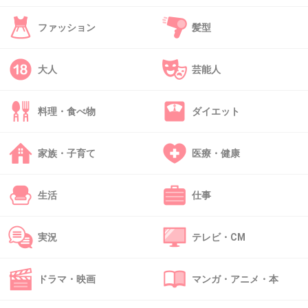
ファッション
髪型
40. 匿名
2019/12/30(月) 21:30:25
大人
芸能人
Wの時実況トピ見てたけど妊娠してるってコメ
ントいくつか見た
料理・食べ物
ダイエット
お腹も出てた
+29
-0
家族・子育て
医療・健康
生活
仕事
41. 匿名
2019/12/30(月) 21:31:33
ナイツの土屋に似てるね
実況
テレビ・CM
+7
-1
ドラマ・映画
マンガ・アニメ・本