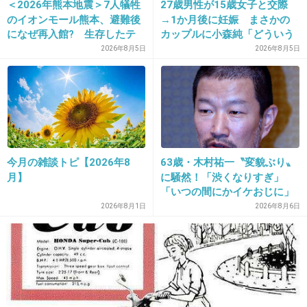
>>10
＜2026年熊本地震＞7人犠牲
27歳男性が15歳女子と交際
のイオンモール熊本、避難後
→1か月後に妊娠 まさかの
え、なんだ？なんかあったの？
になぜ再入館? 生存したテ
カップルに小森純「どういう
ナント従業員ら証言、浮かび
事？だいぶあぶねぇよ」
+22
-1
2026年8月5日
2026年8月5日
上がる実態
25. 匿名
2019/12/30(月) 21:02:13
>>8
わからなかったねー。
今月の雑談トピ【2026年8
63歳・木村祐一〝変貌ぶり〟
実況トピだと結構キツイ意見も多かったけど、
月】
に騒然！「渋くなりすぎ」
私は面白いと思った。
「いつの間にかイケおじに」
の声
2026年8月1日
2026年8月6日
+28
-1
26. 匿名
2019/12/30(月) 21:02:23
菊田さんおめでとう！