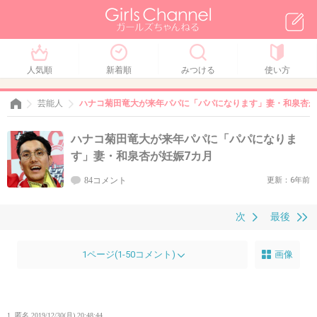
人気順
新着順
みつける
使い方
芸能人
ハナコ菊田竜大が来年パパに「パパになります」妻・和泉杏が
ハナコ菊田竜大が来年パパに「パパになりま
す」妻・和泉杏が妊娠7カ月
84コメント
更新：6年前
次
最後
1ページ(1-50コメント)
画像
1. 匿名
2019/12/30(月) 20:48:44