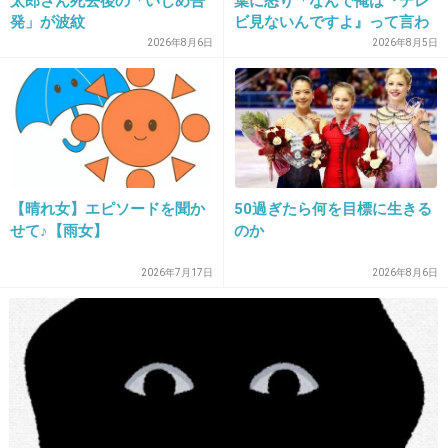
太郎さん死去後の「いじめ告
葉に怒り「なんで俺は『テレ
発」が波紋
ビ見ないんですよ』って言わ
れなきゃいけないの？ふざけ
2026年8月6日
2026年8月5日
やがって」
15. 匿名
2019/12/30(月) 20:54:17
>>2
去年の12月にプロポーズして4月に入籍だから
デキ婚じゃないよ
適当なことすぐ言わないの
【晴れ女】エピソードを聞か
50過ぎたら何を目標に生きる
せて♪【雨女】
のか
1件の返信
+195
-5
2026年7月17日
2026年8月6日