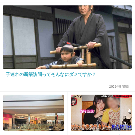
+10
-2
買えたのに」と嘆きの声
22. 匿名
2019/12/30(月) 21:00:01
8月くらいに妊娠に気づく感じだな
+6
-5
23. 匿名
2019/12/30(月) 21:01:10
子連れの新築訪問ってそんなにダメですか？
>>19
2026年8月5日
これでも矯正してる
+5
-1
24. 匿名
2019/12/30(月) 21:01:14