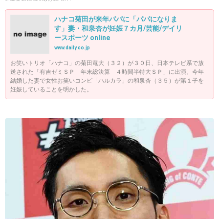
ハナコ菊田が来年パパに「パパになりま
す」妻・和泉杏が妊娠７カ月/芸能/デイリ
ースポーツ online
www.daily.co.jp
お笑いトリオ「ハナコ」の菊田竜大（３２）が３０日、日本テレビ系で放
送された「有吉ゼミＳＰ 年末総決算 ４時間半特大ＳＰ」に出演。今年
結婚した妻で女性お笑いコンビ「ハルカラ」の和泉杏（３５）が第１子を
妊娠していることを明かした。