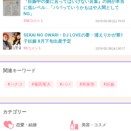
『妊娠中の妻に言ってはいけない言葉』の例が本当
に低レベル…「パパっていうかもはや人間として
>>11
NG」
思った
336コメント
2019/02/03(日) 19:01
初めて見たけど目からして狂気じみてる
+9
-0
SEKAI NO OWARI・DJ LOVEの妻・浦えりかが第1
子妊娠 8月下旬出産予定
99コメント
2019/03/28(木) 00:17
38. 匿名
2019/12/30(月) 21:16:57
>>16
関連キーワード
性別は一緒だね
#ハナコ
#菊田竜大
#パパ
#和泉杏
#妊娠
+5
-0
39. 匿名
2019/12/30(月) 21:17:19
カテゴリー
奥さん、なんだか東尾理子みたいな口元
恋愛・結婚
美容・コスメ
+20
-0