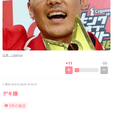
出典：i.daily.jp
+11
-50
2. 匿名
2019/12/30(月) 20:49:18
デキ婚
5件の返信