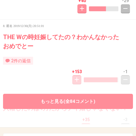
+40
-29
8. 匿名
2019/12/30(月) 20:51:01
THE Wの時妊娠してたの？わかんなかった
おめでとー
2件の返信
+153
-1
9. 匿名
2019/12/30(月) 20:52:19
もっと見る(全84コメント)
入籍したのは4月だからデキ婚じゃなくない？
+35
-3