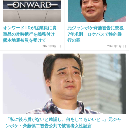
29. 匿名
2019/12/30(月) 21:05:00
素直におめでとうでいいじゃん
オンワードHDが従業員に貴
元ジャンポケ斉藤被告に懲役
重品の常時携行を義務付け
7年求刑 ロケバスで性的暴
+2
-1
熊本地震被災を受けて
行の罪
2026年8月5日
2026年8月5日
30. 匿名
2019/12/30(月) 21:05:40
>>16
どこが似てんだよw
+57
-2
31. 匿名
2019/12/30(月) 21:06:58
「私に後ろ盾がないと確認し、何をしてもいいと…」元ジャ
>>13
ンポケ・斉藤慎二被告公判で被害者女性証言