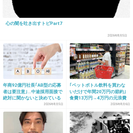
16. 匿名
2019/12/30(月) 20:55:00
心の闇を吐き出すトピPart7
嫁さん松嶋菜々子似の美人だね
2026年8月5日
出典：i1.wp.com
出典：i0.wp.com
12件の返信
年商92億円社長｢AB型の応募
｢ペットボトル飲料を買わな
者は要注意｣…中途採用面接で
いだけで年間20万円の節約｣
+16
-148
絶対に聞かないと決めている
食費13万円→4万円の元浪費
｢よくある質問｣
主婦が買うのをやめた食品5
2026年8月5日
2026年8月6日
つ
17. 匿名
2019/12/30(月) 20:56:21
>>16