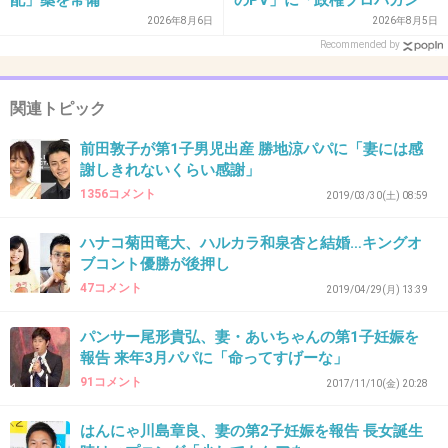
+38
-2
ダ」批判
2026年8月6日
2026年8月5日
Recommended by
33. 匿名
2019/12/30(月) 21:09:40
関連トピック
いいなぁ菊田さんおめでとう
うちは不妊治療長いけどまだまだだぁ
前田敦子が第1子男児出産 勝地涼パパに「妻には感
謝しきれないくらい感謝」
+10
-2
1356コメント
2019/03/30(土) 08:59
ハナコ菊田竜大、ハルカラ和泉杏と結婚…キングオ
ブコント優勝が後押し
34. 匿名
2019/12/30(月) 21:09:48
47コメント
2019/04/29(月) 13:39
>>16
こういう手口嫌いだわ
パンサー尾形貴弘、妻・あいちゃんの第1子妊娠を
報告 来年3月パパに「命ってすげーな」
腐ってるね
91コメント
2017/11/10(金) 20:28
+47
-0
はんにゃ川島章良、妻の第2子妊娠を報告 長女誕生