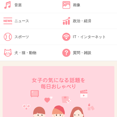
42. 匿名
2019/12/30(月) 21:32:44
音楽
画像
>>36
好き！
ニュース
政治・経済
+3
-2
スポーツ
IT・インターネット
43. 匿名
2019/12/30(月) 21:32:45
犬・猫・動物
質問・雑談
この写真稲ちゃんに似てない？
+3
-1
44. 匿名
2019/12/30(月) 21:36:35
>>2
ガルちゃんあるある
2コメに誤情報