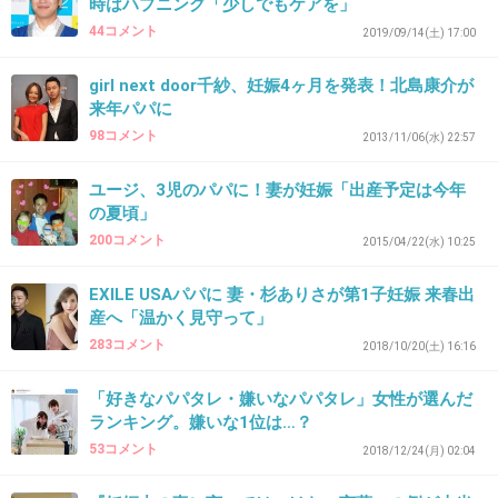
時はハプニング「少しでもケアを」
44コメント
2019/09/14(土) 17:00
35. 匿名
2019/12/30(月) 21:11:37
仕事も順調でパパになって幸せ満開
girl next door千紗、妊娠4ヶ月を発表！北島康介が
他メンバーもがんばって
来年パパに
98コメント
2013/11/06(水) 22:57
+1
-0
ユージ、3児のパパに！妻が妊娠「出産予定は今年
の夏頃」
200コメント
36. 匿名
2019/12/30(月) 21:12:16
2015/04/22(水) 10:25
ハナコってこの人かと思ってた
EXILE USAパパに 妻・杉ありさが第1子妊娠 来春出
産へ「温かく見守って」
283コメント
2018/10/20(土) 16:16
2件の返信
「好きなパパタレ・嫌いなパパタレ」女性が選んだ
+79
-0
ランキング。嫌いな1位は…？
53コメント
2018/12/24(月) 02:04
37. 匿名
2019/12/30(月) 21:16:17