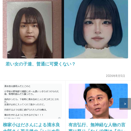
tofubeatsかと思った
+9
-0
13. 匿名
2019/12/30(月) 20:54:00
35歳でもすぐ妊娠するんだね
2件の返信
若い女の子達、普通に可愛くない？
+8
-33
2026年8月5日
14. 匿名
2019/12/30(月) 20:54:09
>>5
あのアンガールズの山根ですら奥さん美人だもんね。
柳家小はださんによる清水良
有吉弘行、無神経な人物の言
+13
-7