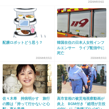
人によるんだよ
2026年8月6日
+2
-1
32. 匿名
2019/12/30(月) 21:07:24
プロポーズは昨年のクリスマス、入籍は今年の
配膳ロボットどう思う？
韓国在住の日本人女性インフ
４月。
ルエンサー ライブ配信中に
キングオブコントで優勝して入籍する決意が固
死亡
2026年8月5日
2026年8月5日
まった。
ハナコ菊田竜大、ハルカラ和泉杏と結婚…
キングオブコント優勝が後押し
girlschannel.net
ハナコ菊田竜大、ハルカラ和泉杏と結婚…キングオブコント優勝が後押し
交際期間６年以上の純愛だった。２人は２０１２年に友人の紹介で知り合
い、すぐに意気投合。デートを重ね、１か月ほどで交際に発展した。ほど
佐々木希 持病明かす 旅行
高市首相の被災地視察動画が
なくして同居生活を始めると、しっかり者で母性にあ...
の際は「持って行かないと心
炎上 BGM付き「総理が主役
配」薬を常備
のPV」に「政権プロパガン