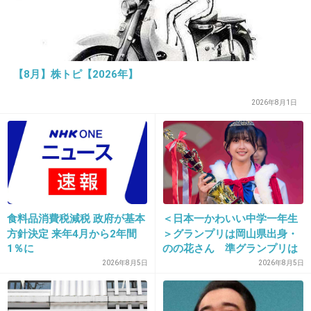
+0
-0
【8月】株トピ【2026年】
27. 匿名
2019/12/30(月) 21:03:13
誰かわからん
2026年8月1日
おめでとう
+1
-0
28. 匿名
2019/12/30(月) 21:04:34
食料品消費税減税 政府が基本
＜日本一かわいい中学一年生
>>10
方針決定 来年4月から2年間
＞グランプリは岡山県出身・
クズだよねー
1％に
のの花さん 準グランプリは
キャラなのかもだけどうざキャラよね。
徳島県出身・つむぎさん
2026年8月5日
2026年8月5日
+21
-0