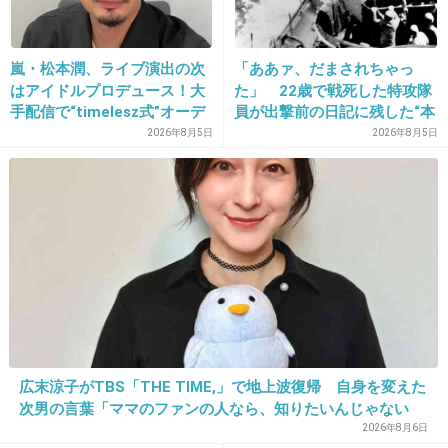
松嶋菜々子には似てないし、とりあえず口がで
かい
嵐・松本潤、ライブ演出の次
「ああァ、だまされちゃっ
はアイドルプロデュース！大
た」 22歳で戦死した特攻隊
+239
-4
手配信で“timelesz式”オーデ
員が出撃前の日記に残した“本
ィション番組が進行中か
音”
2026年8月5日
2026年8月5日
18. 匿名
2019/12/30(月) 20:56:24
>>16
唇美容整形してる？
+5
-1
19. 匿名
2019/12/30(月) 20:58:44
広末涼子がTBS「THE TIME,」で地上波復帰 自身を変えた
>>16
次男の言葉「ママのファンの人なら、知りたいんじゃない
歯がなぁ
か」
2026年8月6日