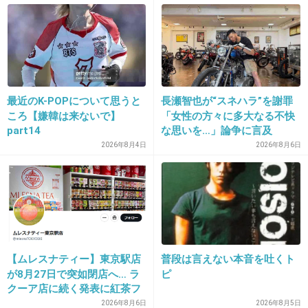
残念
1件の返信
+30
-4
最近のK-POPについて思うと
長瀬智也が“スネハラ”を謝罪
ころ【嫌韓は来ないで】
「女性の方々に多大なる不快
20. 匿名
2019/12/30(月) 20:59:02
part14
な思いを…」論争に言及
>>2
2026年8月4日
2026年8月6日
妊娠したことない人だね
+20
-1
21. 匿名
2019/12/30(月) 20:59:21
【ムレスナティー】東京駅店
普段は言えない本音を吐くト
>>13
が8月27日で突如閉店へ… ラ
ピ
うん。年齢より個人差だよ
クーア店に続く発表に紅茶フ
ァンから「またか」「手軽に
2026年8月6日
2026年8月5日