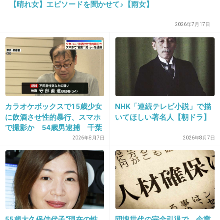
【晴れ女】エピソードを聞かせて♪【雨女】
2026年7月17日
22. 匿名
2013/07/02(火) 03:50:44
人生やりなおしたい
+72
-3
カラオケボックスで15歳少女
NHK「連続テレビ小説」で描
23. 匿名
2013/07/02(火) 03:51:34
に飲酒させ性的暴行、スマホ
いてほしい著名人【朝ドラ】
透明人間になって男風呂をノゾく。
で撮影か 54歳男逮捕 千葉
+5
-19
2026年8月7日
2026年8月7日
24. 匿名
2013/07/02(火) 03:54:32
とにかくゆっっっくり寝てひたすら飽きるまで
DVDや何やら、ｺﾞﾛｺﾞﾛ観たいぃ！(涙)
55歳大久保佳代子“現在の性
団塊世代の完全引退で、企業