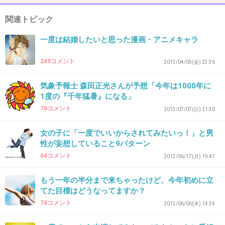
+70
-0
関連トピック
一度は結婚したいと思った漫画・アニメキャラ
43. 匿名
2013/07/02(火) 07:18:38
ひたすら笑いすぎて、お腹痛いような一日を過
249コメント
2013/04/05(金) 23:36
ごしたい。
気象予報士 森田正光さんが予想「今年は1000年に
1度の『千年猛暑』になる」
+18
-0
76コメント
2013/07/07(日) 21:30
女の子に「一度でいいからされてみたいっ！」と男
44. 匿名
2013/07/02(火) 07:20:32
性が妄想していること9パターン
人の悪口と噂話ばっかしてるBBA共の願いなんか叶えてくれないよ
64コメント
2013/06/17(月) 19:47
+7
-22
もう一年の半分まで来ちゃったけど、今年初めに立
てた目標はどうなってますか？
74コメント
2013/06/06(木) 14:34
45. 匿名
2013/07/02(火) 07:25:16