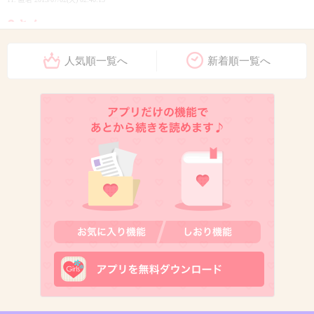
9さん
七夕の前に見つかりますように（祈）
人気順一覧へ
新着順一覧へ
+58
-1
12. 匿名
2013/07/02(火) 02:40:29
豪遊したい。
+31
-1
13. 匿名
2013/07/02(火) 02:41:03
一年に一度100万以上lotoで当たって欲しい
+38
-4