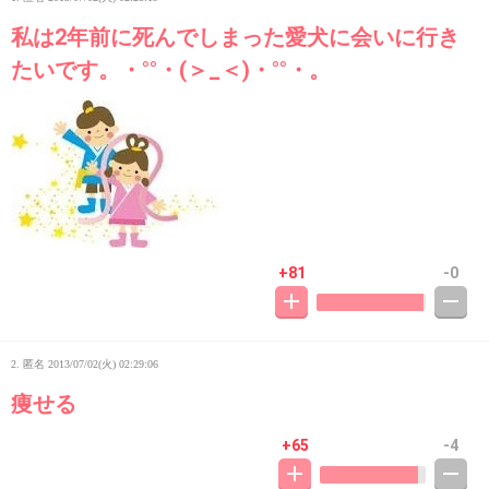
私は2年前に死んでしまった愛犬に会いに行き
たいです。・°°・(＞_＜)・°°・。
+81
-0
2. 匿名
2013/07/02(火) 02:29:06
痩せる
+65
-4