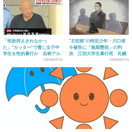
題点も指摘
20. 匿名
2013/07/02(火) 03:38:33
家事育児で忙しいので、普段出来ない場所をプ
ロのお掃除屋さんにクリーニングして欲しい(切
実)
「性欲抑えきれなかっ
“主犯格”の特定少年・川口侑
た」“カッター”で脅し女子中
斗被告に「無期懲役」の判
+29
-3
学生を性的暴行か 自称アル
決 江別大学生暴行死 札幌
バイトの56歳男を逮捕 千葉
地裁
2026年8月7日
2026年8月7日
21. 匿名
2013/07/02(火) 03:42:53
一ヶ月前に亡くなった愛犬に会いたい。
最後が入院中で、看取ってあげられなかっ
た…。
お話もできたらいいのにな。
+35
-3