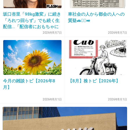
坂口杏里「98kg激変」に続き
車社会の人から都会の人への
「ろれつ回らず」でも続く生
質疑🚗🏃‍♀️‍➡️
配信…「配信者におもちゃに
16. 匿名
2013/07/02(火) 02:49:08
されてる」知人は懸念表明
2026年8月7日
2026年8月7日
宝くじ当たりますようにー
億とか当たってほしい。
+68
-3
今月の雑談トピ【2026年8
【8月】株トピ【2026年】
17. 匿名
2013/07/02(火) 03:02:41
月】
ちょっとでいいから余裕のある暮らしをした
い！(笑)
2026年8月1日
2026年8月1日
+68
-2