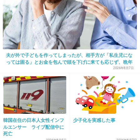
お金もちになりたいです＞＜
+18
-2
31. 匿名
2013/07/02(火) 04:50:20
か、彼氏が欲しいです・・・
夫が外で子どもを作ってしまったが、相手方が「私生児にな
っては困る」とお金を包んで頭を下げに来ても応じず、晩年
+39
-4
まで離婚に応じなかった親戚の話→「一生復讐になる」「こ
2026年8月7日
れ本人幸せなの？」
32. 匿名
2013/07/02(火) 05:29:46
赤ちゃんが授かりたいです。
年齢も高いから自然には中々難しいかもしれな
韓国在住の日本人女性インフ
少子化を実感した事
いけれど、やっぱり自分達夫婦の子供に会いた
ルエンサー ライブ配信中に
いな…
死亡