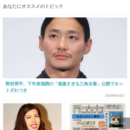
あなたにオススメのトピック
14. 匿名
2013/07/02(火) 02:45:43
健康で幸せになりますように。
+64
-1
15. 匿名
2013/07/02(火) 02:48:38
亡くなってしまった、ハムスターとシマリスに
会いたい。
野村周平、下半身強調の「過激すぎる三角水着」公開でネッ
トざわつき
+32
-4
2026年8月6日