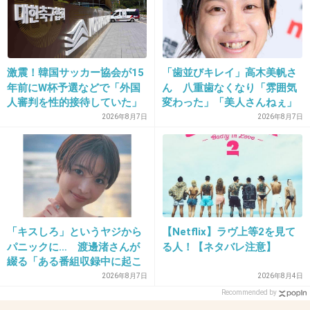
40. 匿名
2013/07/02(火) 06:56:37
悩みやストレスのない一日を過ごしてみたい
激震！韓国サッカー協会が15
「歯並びキレイ」高木美帆さ
+25
-0
年前にW杯予選などで「外国
ん 八重歯なくなり「雰囲気
人審判を性的接待していた」
変わった」「美人さんねぇ」
疑惑のスキャンダルが発覚！
「歯列矯正してるんや」
2026年8月7日
2026年8月7日
7試合20人が対象で日本人審
41. 匿名
2013/07/02(火) 07:02:19
判が含まれていたとの指摘
やっと授かった命。
も…
元気に元気に育ちますように。
+54
-1
「キスしろ」というヤジから
【Netflix】ラヴ上等2を見て
パニックに… 渡邊渚さんが
る人！【ネタバレ注意】
綴る「ある番組収録中に起こ
42. 匿名
2013/07/02(火) 07:17:42
ったフラッシュバック」
2026年8月7日
2026年8月4日
娘の手術が成功しますように
Recommended by