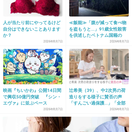
えない最高の一日を過ごして欲しい。紛争で怯
え悲しみ苦しみ飢餓から解き放たれて、特に子
人が当たり前にやってるけど
≪飯能≫「腹が減って食べ物
供たちに最高の笑顔を見せて欲しい。そんな世
自分はできないことあります
を盗もうと…」91歳女性殺害
界になって欲しい......本当は一年に一度だけじ
か？
を供述したベトナム国籍の
男、在留資格なし…奪った車
ゃなく、一生なんだけどね。
2026年8月7日
2026年8月7日
で“3台追突”の逃走劇
+77
-3
29. 匿名
2013/07/02(火) 04:21:59
お金を気にせずパーっと豪華に旅行したい☆
映画『ちいかわ』公開14日間
辻希美（39）、中2次男の荷
で興収50億円突破 『シン・
造りをする様子に賛否の声
+29
-2
エヴァ』に並ぶペース
「すんごい過保護…」「全部
ママが準備してくれるんだ」
2026年8月7日
2026年8月7日
30. 匿名
2013/07/02(火) 04:31:41