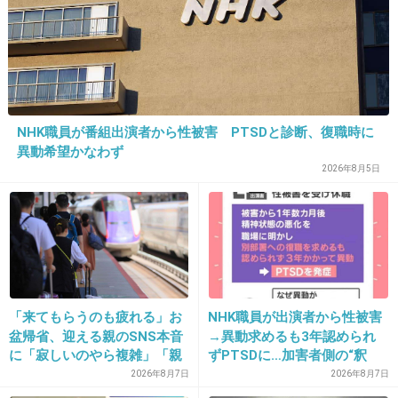
18. ミカ
2013/07/02(火) 03:36:55
おっぱいが大きくなりたい…
+36
-2
NHK職員が番組出演者から性被害 PTSDと診断、復職時に
異動希望かなわず
19. 匿名
2013/07/02(火) 03:37:32
2026年8月5日
11さん
ありがとうございます。
財布が就職祝いで姉妹から貰ったので。
最悪現金はいいけど財布だけでも手元に戻って
きてほしいです( ；´Д｀)
「来てもらうのも疲れる」お
NHK職員が出演者から性被害
盆帰省、迎える親のSNS本音
→異動求めるも3年認められ
に「寂しいのやら複雑」「親
ずPTSDに…加害者側の“釈
+22
-4
孝行だと思っていたのに」
明”にコラムニスト「納得がい
2026年8月7日
2026年8月7日
かない」一方で組織体制の問