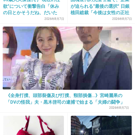
+18
-2
欲”について衝撃告白「休み
が迫られる“最後の選択” 日銀
の日とかそうだね、だいた
植田総裁「今後は女性の正社
い…」
員化と外国人の人材活用が
2026年8月7日
2026年8月7日
鍵」
25. 匿名
2013/07/02(火) 03:57:46
イケメンとやりまくりたい。
+11
-22
26. 匿名
2013/07/02(火) 04:08:30
2人目の赤ちゃんが来てくれますように。
《全身打撲、頭部裂傷及び打撲、頸部損傷…》宮崎麗果の
+47
-6
「DVの怪我」夫・黒木啓司の逮捕で始まる「夫婦の闘争」
2026年8月7日
28. 匿名
2013/07/02(火) 04:17:06
たった一年に一度だけ世界中の人達が笑顔の耐