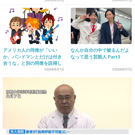
2026年8月5日
2026年8月7日
+63
-3
33. 匿名
2013/07/02(火) 05:32:29
東京外国語大学合格しますように。
アメリカ人の同僚が「いい
なんか自分の中で被るんだよ
か、バンドマンとだけは付き
なって思う芸能人 Part3
+36
-3
合うな」と別の同僚を説得し
ており、そこにフランス人と
2026年8月7日
2026年8月7日
イタリア人も参戦した結果こ
うなった
34. 匿名
2013/07/02(火) 05:55:26
一年に一度でいいから大金をください。
お金があれば何とかなる願いばかりなんで…
+19
-1