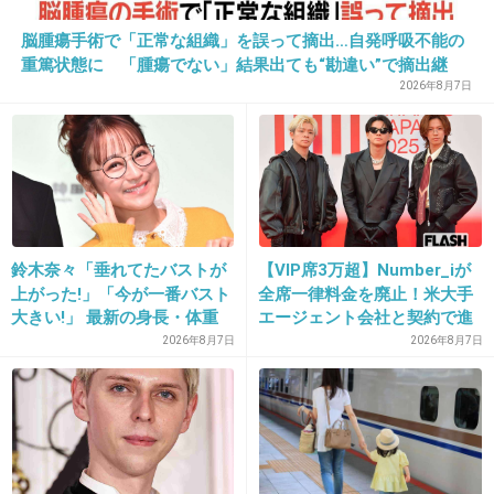
35. 匿名
2013/07/02(火) 06:09:08
脳腫瘍手術で「正常な組織」を誤って摘出…自発呼吸不能の
私も「宝くじ」億当選したい。ちゃんと生きま
重篤状態に 「腫瘍でない」結果出ても“勘違い”で摘出継
続 通常の生活送っていた患者が手足も動かず 京大病院
2026年8月7日
す。道も外しません。当たらせてくださいっ！
+52
-1
36. 匿名
2013/07/02(火) 06:25:08
一度でいいので、「あなた、痩せすぎじゃな
鈴木奈々「垂れてたバストが
【VIP席3万超】Number_iが
上がった!」「今が一番バスト
全席一律料金を廃止！米大手
い？」と言われてみたい。
大きい!」 最新の身長・体重
エージェント会社と契約で進
も報告
む“世界標準”化
2026年8月7日
2026年8月7日
+37
-2
37. 匿名
2013/07/02(火) 06:41:18
セックスレスを解消したい。