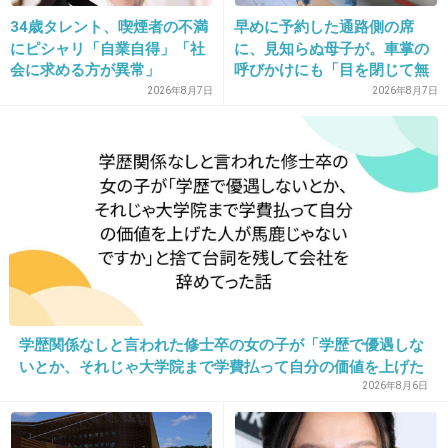
そして、赤ちゃんが欲しいよ。
34歳タレント、喫煙者の不満
早めに予約した通路側の席
にピシャリ「自業自得」「社
に、見知らぬ母子が。車掌の
+28
-1
会に求める方が異常」
呼びかけにも「目を閉じて無
視」して居座られました。無
2026年8月7日
2026年8月7日
理やり奪われた席は、結局“や
ったもん勝ち”になってしまう
38. 匿名
2013/07/02(火) 06:44:29
のでしょうか？
美少女になりたーい
+10
-0
39. 匿名
2013/07/02(火) 06:50:55
家族が患っている病気が治りますように。
学歴関係なしと言われた修士卒の女の子が「学歴で優遇しな
おばあちゃん長生きして欲しい(Ｔ＿Ｔ)
いとか、それじゃ大学院まで学費払って自分の価値を上げた
人が馬鹿じゃないですか」と捨て台詞を残し会社を辞めてっ
2026年8月6日
+61
-0
た