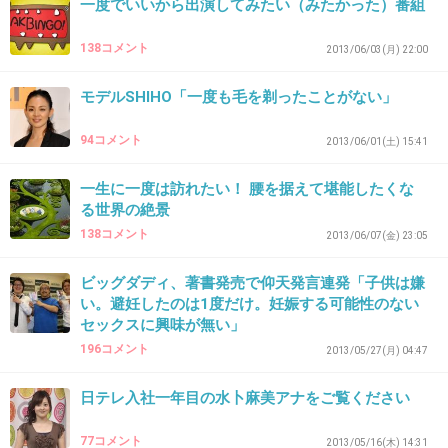
一度でいいから出演してみたい（みたかった）番組
友人相手でも頭では喋る内容
138コメント
2013/06/03(月) 22:00
考えてるのが正直しんどい。
モデルSHIHO「一度も毛を剃ったことがない」
相手によってはどんだけ考えても
何喋ったらいいか分からない。
94コメント
2013/06/01(土) 15:41
気兼ねなく喋れる時もあるが。
一生に一度は訪れたい！ 腰を据えて堪能したくな
このことでずっと悩んでてつらい。
る世界の絶景
138コメント
2013/06/07(金) 23:05
前置きが長くなりましたが、
いつか気兼ねなく友人たちと
ビッグダディ、著書発売で仰天発言連発「子供は嫌
い。避妊したのは1度だけ。妊娠する可能性のない
喋れる日がきますように！！
セックスに興味が無い」
幸せになれますように(*´∀｀*)！
196コメント
2013/05/27(月) 04:47
+23
-2
日テレ入社一年目の水卜麻美アナをご覧ください
77コメント
2013/05/16(木) 14:31