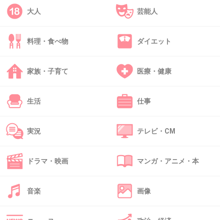
大人
芸能人
49. 匿名
2013/07/02(火) 07:54:35
子ども出来て
料理・食べ物
ダイエット
流産せず無事に産まれてきますように˚(；ω；)
家族・子育て
医療・健康
+52
-1
生活
仕事
50. 匿名
2013/07/02(火) 08:15:10
ガールズチャンネルの皆さんが幸せになれます
実況
テレビ・CM
ように。
男ですが・・・マイナスどうぞ・・・
ドラマ・映画
マンガ・アニメ・本
+63
-5
音楽
画像