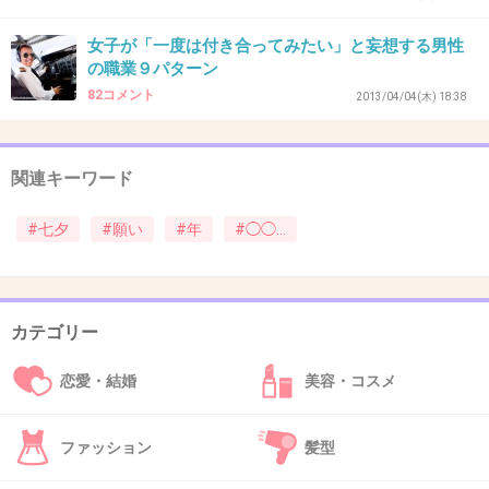
46. 匿名
2013/07/02(火) 07:44:09
女子が「一度は付き合ってみたい」と妄想する男性
経過診察中の病気が良くなりますように(T-T)
の職業９パターン
82コメント
+34
2013/04/04(木) 18:38
-0
関連キーワード
47. 匿名
2013/07/02(火) 07:46:40
あの人と結婚する！
#七夕
#願い
#年
#◯◯…
+20
-0
カテゴリー
48. 匿名
2013/07/02(火) 07:47:04
恋愛・結婚
美容・コスメ
素敵な彼氏ができて、結婚できますように。
+30
-0
ファッション
髪型