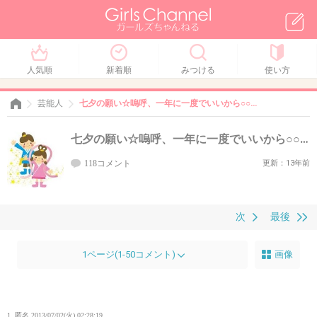
人気順
新着順
みつける
使い方
芸能人
七夕の願い☆嗚呼、一年に一度でいいから○○…
七夕の願い☆嗚呼、一年に一度でいいから○○…
118コメント
更新：13年前
次
最後
1ページ(1-50コメント)
画像
1. 匿名
2013/07/02(火) 02:28:19