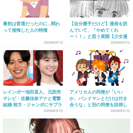
最初は普通だったのに…関わ
【自分勝手だけど】漫画を読
って後悔した人の特徴
んでいて、「やめてくれ
ー！！」と思う展開【少女漫
画・少年漫画etc.】Part2
2026年8月7日
2026年8月7日
16. 匿名
2019/12/24(火) 21:43:05
派遣の営業にとっては派遣先会社が神様で派遣
されてる人は捨て駒だから。派遣先の会社の人
がお怒りの時の言い訳に使えそうなネタにメモ
レインボー池田直人、元読売
アメリカ人の同僚が「いい
されて人事評価低く付けられおしまい。
テレビ・佐藤佳奈アナと電撃
か、バンドマンとだけは付き
結婚 相方・ジャンボにサプラ
合うな」と別の同僚を説得し
+73
-4
イズ報告
ており、そこにフランス人と
2026年8月7日
2026年8月7日
イタリア人も参戦した結果こ
うなった
17. 匿名
2019/12/24(火) 21:43:27