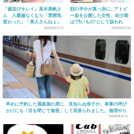
「歯並びキレイ」高木美帆さ
顔の半分が真っ赤に…アトピ
ん 八重歯なくなり「雰囲気
ー姿を公開した女性、幼少期
22. 匿名
2019/12/24(火) 21:45:01
変わった」「美人さんねぇ」
は“汚いもの”として扱われ
>>8
「歯列矯正してるんや」
「人に触れる行為に罪悪感を
2026年8月7日
2026年8月7日
人づてに不満が伝わるって1番怒らせるパター
持っていた」
ンでは…
+52
-0
23. 匿名
2019/12/24(火) 21:45:29
>>19
あ、担当によりますよ。他の営業はきちんと仕事してくれ
早めに予約した通路側の席に、見知らぬ母子が。車掌の呼び
ます。
かけにも「目を閉じて無視」して居座られました。無理やり
+7
-2
奪われた席は、結局“やったもん勝ち”になってしまうのでし
2026年8月7日
ょうか？