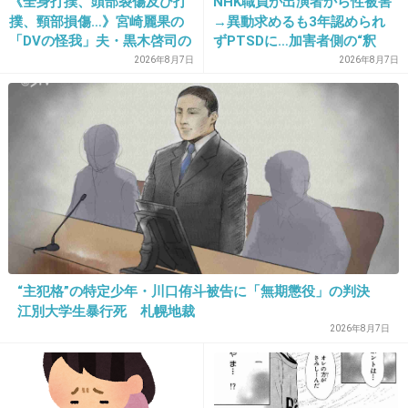
たから、絶対自分の事は話すまいと決めてる。
《全身打撲、頭部裂傷及び打
NHK職員が出演者から性被害
撲、頸部損傷…》宮崎麗果の
→異動求めるも3年認められ
「DVの怪我」夫・黒木啓司の
ずPTSDに…加害者側の“釈
1件の返信
逮捕で始まる「夫婦の闘争」
明”にコラムニスト「納得がい
2026年8月7日
2026年8月7日
かない」一方で組織体制の問
+113
-2
題点も指摘
14. 匿名
2019/12/24(火) 21:42:19
役に立たん
まあうまくやってくださいよみたいな
+57
-2
“主犯格”の特定少年・川口侑斗被告に「無期懲役」の判決
江別大学生暴行死 札幌地裁
15. 匿名
2019/12/24(火) 21:42:52
2026年8月7日
そもそも派遣なんかで働かないよ。
+9
-28