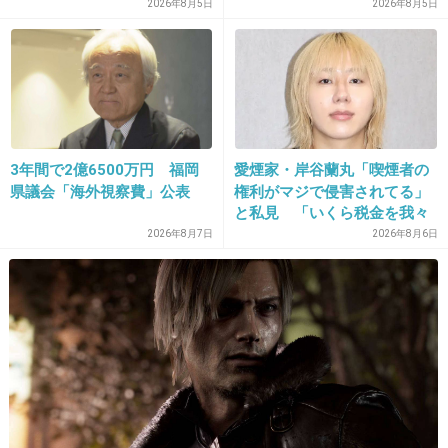
2026年8月5日
2026年8月5日
時給upとか少し仕事減らしてとか、全部ちゃん
と先方に通して実現してくれてますよ。
1件の返信
+55
-19
3年間で2億6500万円 福岡
愛煙家・岸谷蘭丸「喫煙者の
県議会「海外視察費」公表
権利がマジで侵害されてる」
と私見 「いくら税金を我々
19. 匿名
2019/12/24(火) 21:43:48
が払ってるんだと」
2026年8月7日
2026年8月6日
何かあったら相談してくださいねって言うから
相談したら、そんなのこっちに言われても困る
よ自分で何とかしてって言われたよ。ホントに
クソ営業だったわ。
1件の返信
+102
-2