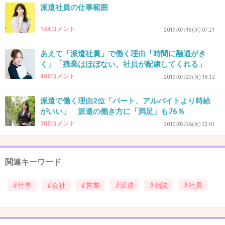
派遣社員の仕事範囲
33. 匿名
2019/12/24(火) 21:54:00
144コメント
2019/07/18(木) 07:21
しないよ。
あえて「派遣社員」で働く理由「時間に融通がき
「困った事があったら遠慮なく何でも話してく
く」「残業はほぼない。社員が配慮してくれる」
ださいね。」と言われて、はーい！と返事はし
460コメント
2019/07/29(月) 18:12
たけど一切信用してないからする訳ない。
派遣で働く理由2位「パート、アルバイトより時給
+58
-2
がいい」 派遣の働き方に「満足」も76％
300コメント
2019/09/26(木) 23:01
34. 匿名
2019/12/24(火) 21:54:20
関連キーワード
>>29
月一で高頻度な方なんですか？ずっとそうだか
#仕事
#会社
#営業
#派遣
#相談
#社員
ら知りませんでした！
派遣会社のとの面談時間を嫌がるようなケチな