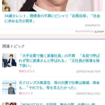
>>18
管理面談、月一なんて高頻度でするの？派遣先
34歳タレント、喫煙者の不満にピシャリ「自業自得」「社会
にとっては仕事してない時間だから喜ばれ無い
に求める方が異常」
し営業もそんな暇なんだね
2026年8月7日
Recommended by
2件の返信
+26
-8
関連トピック
「大手企業で働く派遣社員」の不満 「名前で呼ば
れず常に派遣さんと呼ばれる」「正社員が派遣を格
30. 匿名
2019/12/24(火) 21:50:34
下扱い」
ヘラヘラしてて怖いんだよね、頭逝かれてると
924コメント
2019/02/14(木) 10:16
思うよ
元ドロンズ大島直也 母の介護で仕事は激減、借金
も…「それでも、母を支えたかった」
+11
-1
86コメント
2020/01/18(土) 12:21
「NON STYLE」石田明 舞台の間、仕事ない相