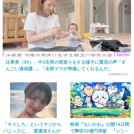
会社によるのかな、
うちは親身になってくれるほうかも、
+30
-4
27. 匿名
2019/12/24(火) 21:48:28
真剣に相談しても、
辻希美（39）、中2次男の荷造りをする様子に賛否の声「す
んごい過保護…」「全部ママが準備してくれるんだ」
言いくるめられるだけ
2026年8月7日
なんとしてでも契約更新してやろう！
としか思ってないよ
所詮派遣社員は物でしかない
営業は商品を売ってるだけ
+68
-2
「キスしろ」というヤジから
映画『ちいかわ』公開14日間
パニックに… 渡邊渚さんが
で興収50億円突破 『シン・