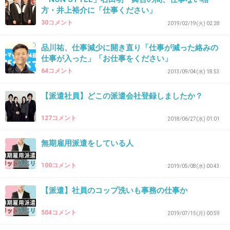
31. 匿名
2019/12/24(火) 21:51:32
方・井上裕介に「仕事ください」
わたしが今所属している派遣元はよく相談に乗
30コメント
2019/02/19(火) 02:28
ってくれるよ。
品川祐、仕事減少に開き直り「仕事が減った絡みの
仕事が入った」「お仕事をください」
1件の返信
64コメント
2013/09/04(水) 18:53
+28
-1
【派遣社員】どこの派遣会社登録しましたか？
127コメント
2018/06/27(水) 01:01
32. 匿名
2019/12/24(火) 21:53:14
無期雇用派遣をしている人
>>20
人材派遣ってそういう商売。こういうことが言
100コメント
2019/05/08(水) 00:43
えるから成り立つんだよ。派遣社員は商品だか
ら、高く売れる人でいてねってことだよ。
【派遣】社員のコップ洗いも事務の仕事か
+27
-1
504コメント
2019/07/15(月) 00:59