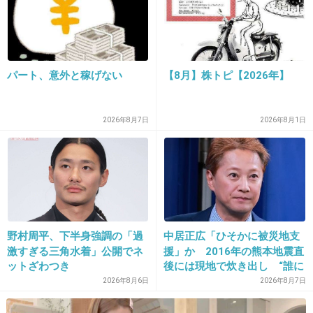
24. 匿名
2019/12/24(火) 21:46:00
しない
言っても何もしてくれないポンコツばっかだか
パート、意外と稼げない
【8月】株トピ【2026年】
ら
+28
-2
2026年8月7日
2026年8月1日
25. 匿名
2019/12/24(火) 21:46:45
だいたい、「営業」って名前からどっち寄りか
は明らかだよね。
野村周平、下半身強調の「過
中居正広「ひそかに被災地支
+87
-0
激すぎる三角水着」公開でネ
援」か 2016年の熊本地震直
ットざわつき
後には現地で炊き出し “誰に
も知られなくて良い”と、むし
2026年8月6日
2026年8月7日
ろ強まる福祉活動への思い
26. 匿名
2019/12/24(火) 21:47:30