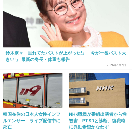
個人的に飲みに誘ってきて、断ったらパワハラ
まがいのことをされたので
派遣担当を通してクレームを言いました。
派遣の営業というより
鈴木奈々「垂れてたバストが上がった!」「今が一番バスト大
派遣先企業の上の方たちがまともなお陰で解決
きい!」 最新の身長・体重も報告
しました。
2026年8月7日
+89
-1
18. 匿名
2019/12/24(火) 21:43:44
え！皆さん相談してなくてびっくり。
韓国在住の日本人女性インフ
NHK職員が番組出演者から性
月一面談に来てくれるけど、私はたくさん相談
ルエンサー ライブ配信中に
被害 PTSDと診断、復職時
しますよ。
死亡
に異動希望かなわず