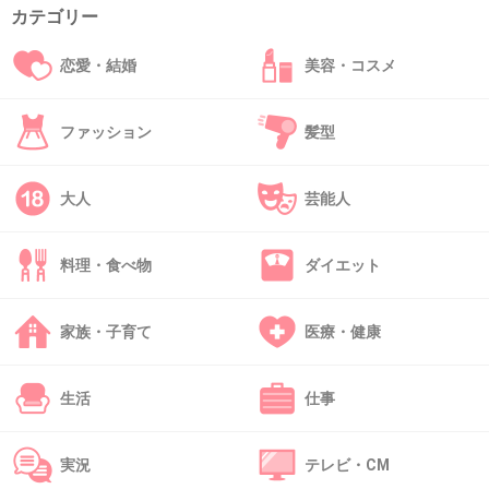
企業あるんですね。
カテゴリー
そんなところとは更新しない方がいいですね。
私は恵まれてたのかな。
恋愛・結婚
美容・コスメ
2件の返信
ファッション
髪型
+26
-0
大人
芸能人
35. 匿名
2019/12/24(火) 21:55:20
料理・食べ物
ダイエット
派遣先の上司がアホだと対応がまずくなること
があるから絶対にいわないけど、そこを辞めて
家族・子育て
医療・健康
も良いやと思うときは営業に愚痴る。
実際に今日、ある派遣さんが営業さんに相談し
生活
仕事
たであろうことを上司が皆に変な伝え方をし
て、社員たちがざわついて誰のことかバレバレ
実況
テレビ・CM
でその人これから居づらくなるんだろうなとお