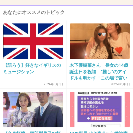
人手不足の売り手市場とはいえ、派遣元の立場
あなたにオススメのトピック
は低いと思う。
+75
-3
12. 匿名
2019/12/24(火) 21:41:32
しない
【語ろう】好きなイギリスの
木下優樹菜さん 長女の14歳
ミュージシャン
誕生日を祝福 “推し”のアイ
ドルも明かす「この場で言い
+23
-6
ますね」
2026年8月6日
2026年8月6日
13. 匿名
2019/12/24(火) 21:42:18
こちらから何も聞いてないのに同じフロアで働
く派遣さんの悩み事をことをペラペラ話しだし