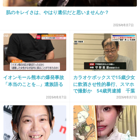
肌のキレイさは、やはり遺伝だと思いませんか？
20. 匿名
2019/12/24(火) 21:44:01
2026年8月7日
>>10
よくこういう綺麗事書けるよなあ
いくらお金のためとはいえ
人材業界なんて人身売買と変わらんよな、正直
1件の返信
イオンモール熊本の爆発事故
カラオケボックスで15歳少女
「本当のことを…」遺族語る
に飲酒させ性的暴行、スマホ
+40
-6
で撮影か 54歳男逮捕 千葉
2026年8月7日
2026年8月7日
21. 匿名
2019/12/24(火) 21:44:20
+7
-3