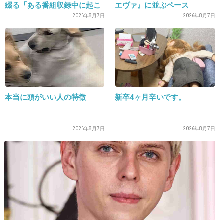
綴る「ある番組収録中に起こ
エヴァ』に並ぶペース
28. 匿名
2019/12/24(火) 21:49:58
ったフラッシュバック」
2026年8月7日
2026年8月7日
営業さんが派遣会社直雇用の契約社員だから愚
痴とかは話しやすい、面談の時ずっと世間話と
職場への愚痴で30分は喋ってるw
その人の上司の社員より断然動いてくれるし働
く側の事考えてくれる感ある。
本当に頭がいい人の特徴
新卒4ヶ月辛いです。
社員の営業はマジで方向音痴の伝書鳩か？って
ぐらい派遣先への対応遅いし、こっちが言った
2026年8月7日
2026年8月7日
内容をはっきり先方に伝えないから余計ゴチャ
ゴチャして最悪だった。
+38
-1
29. 匿名
2019/12/24(火) 21:49:58