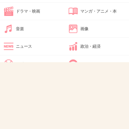
もった。
ドラマ・映画
マンガ・アニメ・本
派遣先の上司の対応が本当に大切。
+39
-1
音楽
画像
ニュース
政治・経済
36. 匿名
2019/12/24(火) 21:55:54
>>1
スポーツ
IT・インターネット
そう、『何かあったら相談してくださいね☺
犬・猫・動物
質問・雑談
✨』って言うよね。
だから本気で困った時に相談したら、逆に怒ら
れた(ワガママ言わないでくださいみたいな)。
私が相談したのって