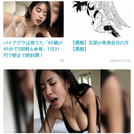
+1
-1
19. 匿名
2019/04/04(木) 18:02:18
できたら愚痴は聞きたくない。
バイアグラは捨てた「65歳が
【愚痴】旦那が単身赴任の方
45分で3回戦も余裕」1日31
【愚痴】
+13
-0
円で朝まで絶好調！
PR
2026年7月10日
20. 匿名
2019/04/04(木) 18:02:53
聞き役になることはあるけど、自分の旦那の愚痴は言わな
い。もちろん愚痴聞いてる時も、旦那と重ねたりしない。
この人の旦那さんはこういう人なんだって感じ
+7
-0