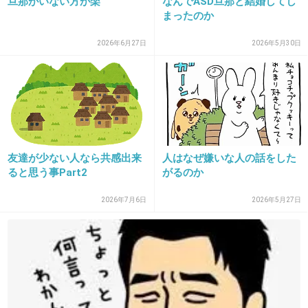
旦那がいない方が楽
なんでASD旦那と結婚してし
たまになら愚痴もいいけど毎回ならイライラする。
まったのか
+6
-0
2026年6月27日
2026年5月30日
29. 匿名
2019/04/04(木) 18:27:21
>>27
わかる！
うちの旦那は私のこと好きすぎて困っちゃうくらいだよー
友達が少ない人なら共感出来
人はなぜ嫌いな人の話をした
☆うざいしー☆っていう愚痴なのかなんなのかわかんない
ると思う事Part2
がるのか
ことを1人だけ言ってる子いたけどみんな白い目で見てた
わ…。
2026年7月6日
2026年5月27日
旦那クズだし本当は幸せじゃない気持ちを隠してるんだと
思う。
+3
-0