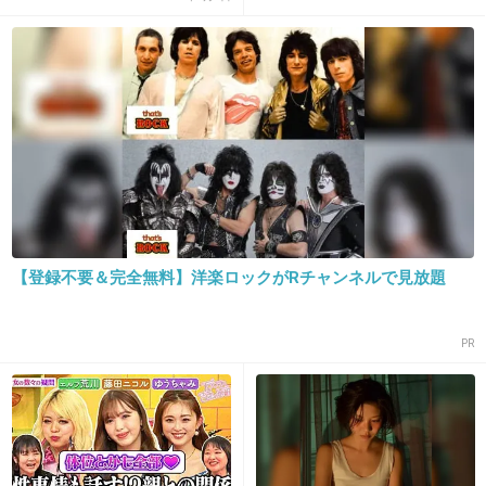
13. 匿名
2019/04/04(木) 17:53:22
うわー大変だねー！ばっかり言ってる
+8
-0
14. 匿名
2019/04/04(木) 17:54:42
姑の愚痴なら遠慮なく共感するけど旦那さんの愚痴は気を
【登録不要＆完全無料】洋楽ロックがRチャンネルで見放題
遣うよね
+6
-0
PR
15. 匿名
2019/04/04(木) 17:56:17
物凄い親友ならちゃんとアドバイスもするし共感する。
ちょっと仲良いママ友には出来ないな。うんうん、大変だ