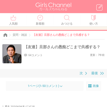
人気順
新着順
みつける
使い方
質問・雑談
【友達】旦那さんの愚痴どこまで共感する？
【友達】旦那さんの愚痴どこまで共感する？
64コメント
更新：7年前
次
最後
1ページ(1-50コメント)
画像
1. 匿名
2019/04/04(木) 17:47:00