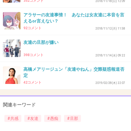
352コメント
2018/11/18(日) 12:09
アラサーの友達事情！ あなたは女友達に本音を言
えるor言えない？
34. 匿名
2019/04/04(木) 18:46:37
92コメント
2018/11/12(月) 11:58
会社の人で既婚男性なんだけど、奥さんの事ボロカスに愚
痴言ってる。
友達の旦那が嫌い
同棲してる時からボロカスで、うんうん聞いてたんだけど
愚痴が全然止まらなくて、お酒も料理も不味く感じてきて
398コメント
2018/11/14(水) 09:22
嫌な気持ちになったから、そんなに不満があるなら別れた
方が良いって言ったら
高橋メアリージュン「友達やねん」交際疑惑報道否
でも俺の人生だし…。
定
ただ聞くだけなのも時間と労力の無駄です。
42コメント
2019/02/28(木) 22:07
別の既婚男性も奥さんとうまくいってないみたいで、愚痴
だらけ。
さらに別の既婚男性も、離婚考えてるけど奥さんにまだ話
関連キーワード
してないとか、めっちゃ聞く。
#共感
#友達
#愚痴
#旦那
私も気をつけようと思いました。