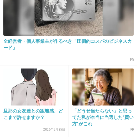
日常のよくあるような愚痴なら旦那さんのフォ
ローする。
「毎日働いてくれてるんだからまぁいいじゃー
ん」とか。軽い愚痴ならそのノリで済む。
あまりにムカつく内容(モラハラとか浮気とか)
全経営者・個人事業主が作るべき「圧倒的コスパのビジネスカ
の愚痴なら、酷い！って言っちゃうけど、そう
ード」
いうシビアな愚痴投下してくる子に限って「旦
PR
那を悪く言わないでよ、良いところもあるんだ
よ」とか反撃してくるからめんどくさい。
モラハラ、浮気男のフォローなんかできるか！
+16
-0
旦那の女友達との距離感、ど
「どうせ当たらない」と思っ
こまで許せますか？
てた私が本当に当選した“買い
18. 匿名
2019/04/04(木) 18:00:26
方”がこれ
2026年5月25日
PR
合間に舌打ちを入れる