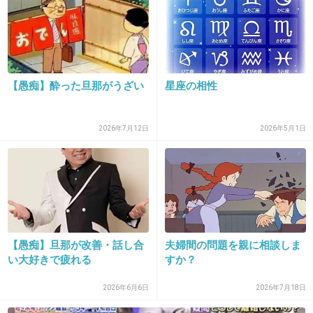
25. 匿名
2019/04/04(木) 18:13:14
毎回同じ愚痴を言う友達がいて、全然共感出来ないけど、
とりあえずうんうんって聞いてる。
意見は求めてなくてただ聞いて欲しいみたいだから。
【愚痴】酔った旦那がうざい
星座の相性
+5
-0
2026年7月12日
2026年5月1日
26. 匿名
2019/04/04(木) 18:16:25
共感しなかったらドンドンつけあがって愚痴りまくり、そ
れは酷いねーと言おうものなら
マウンティングしてプライド保とうとする・・・めんどく
せー！ 時間とお金がもったいない！
【愚痴】旦那が改善・話し合
夫婦間の問題を親に相談しま
い大好きで疲れる
すか？
+7
-0
2026年6月6日
2026年7月18日