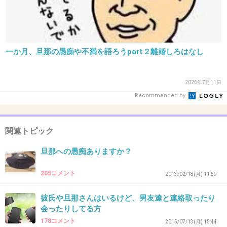
30. 匿名
2019/04/04(木) 18:28:25
ちょっとネタにできて笑えるような愚痴なら全然良いんだ
けどね。
ガチのやつはなんて言っていいか困るよね。
一か月、旦那の愚痴や不満を語ろうpart２離婚しろはなし
+5
-0
2026年7月11日
Recommended by
31. 匿名
2019/04/04(木) 18:29:53
浮気が酷くてどーのこーのという話を2年聞かされてる。
関連トピック
聞いて欲しいだけらしく、そろそろ飽きてきた。
旦那への愚痴ありますか？
+2
-0
205コメント
2013/02/18(月) 11:59
32. 匿名
2019/04/04(木) 18:39:02
彼氏や旦那さんはいるけど、男友達と連絡取ったり
会ったりしてる方
>>27
178コメント
無神経だよね。
2015/07/13(月) 15:44