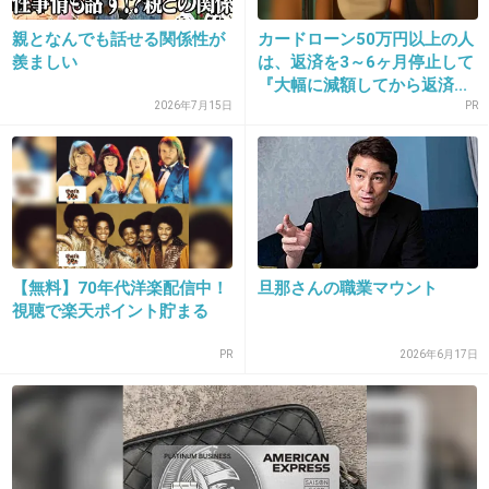
ねー。がやっとかな。
親となんでも話せる関係性が
カードローン50万円以上の人
+3
-0
羨ましい
は、返済を3～6ヶ月停止して
『大幅に減額してから返済...
2026年7月15日
PR
【無料】70年代洋楽配信中！
旦那さんの職業マウント
16. 匿名
2019/04/04(木) 17:59:25
視聴で楽天ポイント貯まる
愚痴言う人とは会わない。好きで結婚したのに。
PR
2026年6月17日
+3
-5
17. 匿名
2019/04/04(木) 17:59:50