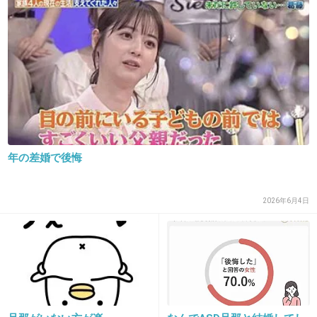
27. 匿名
2019/04/04(木) 18:18:24
大体共感してくれるけど、うちの旦那は色々やってくれる
ー☆って空気読まない発言する人いるんだよねー。みんな
にすごいねー、優しいねって言われたいんだろうけど、そ
こは共感しとけよって思う。
+4
-3
年の差婚で後悔
28. 匿名
2019/04/04(木) 18:23:41
会う度に旦那をボロクソ。あのデブ、マジきもいとか
2026年6月4日
汚物扱いする友人。
元彼のほうが良かった、離婚して元彼と寄り戻したいと
か。
そして話の最後には独身の私に
「アンタはいいよね自由でさ、羨ましい」
散々旦那の稼いだお金で豪遊してるくせに。
だったら離婚すれば？って毎回言いたくなる。