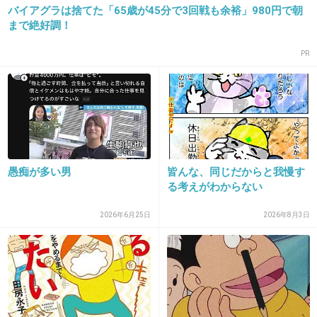
バイアグラは捨てた「65歳が45分で3回戦も余裕」980円で朝
21. 匿名
2019/04/04(木) 18:03:04
まで絶好調！
どの程度まで共感すればいいのか難しい
PR
+3
-0
22. 匿名
2019/04/04(木) 18:06:49
うちの旦那とは違いすぎて共感だけはしてる。ただ、うち
の旦那の事を聞かれて答えると自慢に思われるから曖昧に
愚痴が多い男
皆んな、同じだからと我慢す
答えてる、旦那sageしたくない
る考えがわからない
+9
-0
2026年6月25日
2026年8月3日
23. 匿名
2019/04/04(木) 18:08:07
家の中の恥を外にばら撒くという妄想に囚われているか
ら、
夫婦喧嘩はするけど、それを外には言わない様にしている