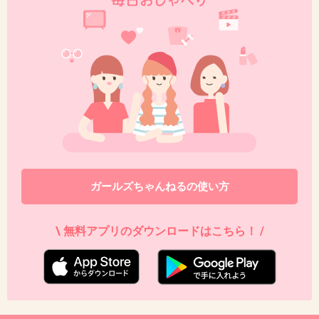
+6
-0
37. 匿名
2019/04/04(木) 19:29:11
「そうなんだ」「たいへんだね」くらいかな。
家族と地元を悪く言っていいのは本人だけたから、愚痴に
共感するくらいにとどめてる。
+4
-0
ガールズちゃんねるの使い方
38. 匿名
2019/04/04(木) 19:34:07
\ 無料アプリのダウンロードはこちら！ /
いきすぎた内容でもない限り愚痴に対してはそんなこと言
われたら嫌だよね、とか、酷い言い方だよね！くらいが好
まれると思う
その反応じゃ不満そうに更にディスを重ねてきたら、うわ
ームカつくね！って感じで同意しておけば良い