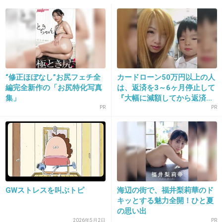
+2
-0
12. 匿名
2019/04/04(木) 17:52:12
“修正ほぼなし”お尻フェチ全
カードローン50万円以上の人
愚痴ってる本人はけちょんけちょんに言ってて
編完全新作の「お尻特化写真
は、返済を3～6ヶ月停止して
も、他人には悪く言われたく無い人多いよね？
集」
『大幅に減額してから返済...
PR
PR
こっちは同調してて、旦那さん冷たいねー酷い
ねー！って言ってたら、でも旦那にも良いとこ
ろはあるとか優しい部分あるアピール始まるけ
どあれは何？
対応としてはどうするのが正解？
GWストレスを叫ぶトピ
海辺の街で、福井梨莉華のド
キッとする魅力全開！ひと夏
+29
-0
の思い出
2026年5月2日
PR