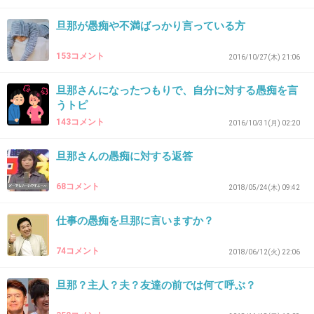
自分の意見が大事なんだろうけど、そういう人ってちょっ
旦那が愚痴や不満ばっかり言っている方
とした事でも｢ていうよりもー｣って訂正してきたり、人は
人自分は自分を徹底してて融通きかない人が多い。
153コメント
2016/10/27(木) 21:06
軽く共感するだけでいいのにそれすらせずに自分の話ばっ
旦那さんになったつもりで、自分に対する愚痴を言
かり通そうとする人って逆に怖い。
うトピ
+3
-0
143コメント
2016/10/31(月) 02:20
旦那さんの愚痴に対する返答
33. 匿名
2019/04/04(木) 18:40:15
68コメント
2018/05/24(木) 09:42
たまに、それは奥さんのほうがわがままじゃない？という
のもある。自分の実家そばに住んでなにかと入り浸りなの
仕事の愚痴を旦那に言いますか？
に、年に盆と正月に義実家ちょっといくだけでずっと文句
言ってるとか。
74コメント
2018/06/12(火) 22:06
それを同居しているママ友に愚痴って、そのママ友困って
旦那？主人？夫？友達の前では何て呼ぶ？
た
+7
-0