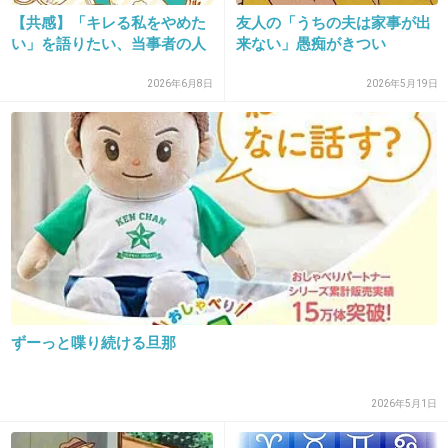
【共感】「キレる私をやめた
友人の「うちの夫は家事が出
んで（ネットにも書かない）、
い」を語りたい、当事者の人
来ない」愚痴がきつい
愚痴を聞かされたら何も言わずに「うんうん」するだけだ
よ。
2026年6月8日
2026年5月19日
聞いた話はもちろん他言無用。
+3
-0
24. 匿名
2019/04/04(木) 18:12:58
>>5
分かります。愚痴りたいだけで、聞いてあげるだけでよか
ったかもなぁって後々反省する。
若い時の彼氏ならまだしも、わりと大人な友達の彼氏の愚
ずーっと喋り続ける旦那
痴と、人の家庭に口出しすぎるのはNGですよね、分かっち
ゃいるんだけどムキになって意見しちゃうー
+5
-0
2026年5月1日