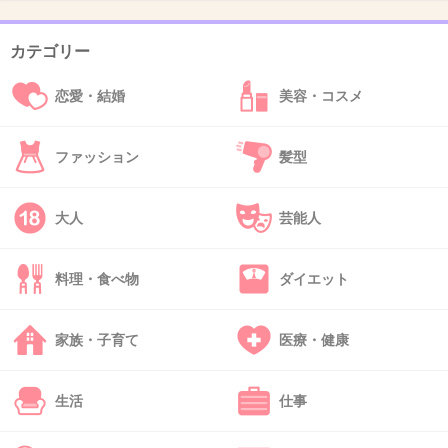
+5
-0
カテゴリー
恋愛・結婚
美容・コスメ
35. 匿名
2019/04/04(木) 18:56:16
むしろ、それ、旦那さんは悪くないよね？と思うことが多
くて、反応に困る
ファッション
髪型
へー、しか言えない
大人
芸能人
+7
-0
料理・食べ物
ダイエット
36. 匿名
2019/04/04(木) 18:57:49
家族・子育て
医療・健康
前は真剣に聞いてたけど、今はへーふーんほーの三段活用
で右から左に流してる。
結構なモラハラ男で聞けば聞くほど腹が立つんで何それ酷
生活
仕事
いみたいに憤ってたけど。
何時まで経っても改善させようとしない友人に、同じグチ