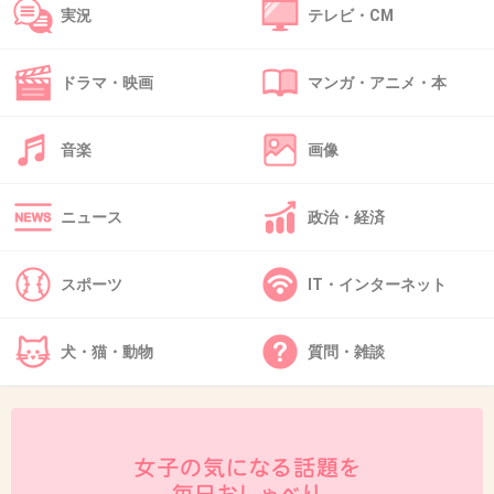
実況
テレビ・CM
を延々と垂れ流しに少しイラついてた所に。
そして挙句には陰で「がる子に旦那悪く言われて傷付い
た」と言ってたらしく、(ﾟДﾟ)ﾊｧ?
ドラマ・映画
マンガ・アニメ・本
ならグチグチ言うんじゃねー！とブチ切れて二度と聞かな
かった。
音楽
画像
結局はふんふんと相槌打って○ちゃんは悪くないよーと言っ
て欲しいだけだよね、かと言って他人に旦那や彼氏とやか
く言われると腹が立つという面倒臭い。
ニュース
政治・経済
傷付いたとのたまった友人とは疎遠になったのでもう聞く
事はないけど、別の友人でも今は相槌しか打たない様にし
スポーツ
IT・インターネット
てる。
自分の旦那の事を聞かれたらどーでもいいグチにもならな
い様なテキトー話をして合わせておく感じ。
犬・猫・動物
質問・雑談
特にないよというと人によっては「優しい旦那さんでいい
ねぇーー」と嫌味言う人もいるし。
っーか、もうこういう女性同士の変な探り合いというか共
感力みたいなのが本当に面倒になってきて、今は余り会わ
ない様にしてる。