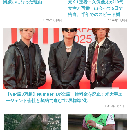
男嫌いになった理由
元K-1王者・久保優太が10代
女性と再婚 出会って6日で
出典：stat.ameba.jp
告白、半年でのスピード婚
+126
-6
2026年8月8日
2026年8月8日
20. 匿名
2014/09/27(土) 13:36:57
赤ちゃんもお母さんも無事出産できますように
+88
-4
21. 匿名
2014/09/27(土) 13:37:38
【VIP席3万超】Number_iが全席一律料金を廃止！米大手エ
↓９月１５日のブログ読んだらお姉ちゃんも頑
ージェント会社と契約で進む“世界標準”化
張ってて泣きそうになった(´；ω；`)
2026年8月7日
先日の検診も変わらず辺縁前置胎盤。