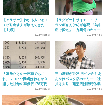
お腹が張ることは出来ないので娘を抱っこする
ことも出来なくなりました。
【アラサー】わかる人いる？
【ラグビー】サイモニ・ヴニ
2歳の娘は抱っこをして欲しいときもちろんた
スピり出す人が増えてきた
ランギさん(26)が急死 「熱中
くさんあるだろうに。
【主婦】
症で搬送」 九州電力キュー
デンヴォルテクスで練習中
2026年8月8日
2026年8月8日
『ママね抱っこできないの くるしいくるしいの
お腹に赤ちゃんいるからね～』と言ってくるの
です。
小さいのに理解してる我慢してる
私は言葉や頭なでなでぎゅっと抱きしめる小さ
「家族だけの一日葬でもこ
三山凌輝が公私でピンチ！ あ
れ」 VTuber因幡はねるが公
んかけパスタ店のエリート社
なことだけど抱っこの変わりになることを。
開した祖母の葬儀代175万円
員は去り、割烹店は臨時休業
が話題
2026年8月7日
2026年8月8日
お腹に向かってキスをしてきたりなでなでして
くれたり『赤ちゃんお話ししよ～』と声をかけ