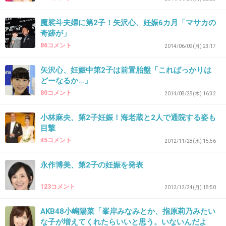
26. 匿名
2014/09/27(土) 13:46:30
うちも同んなじだ。上の子2歳で今妊娠5ヶ月。
魔裟斗夫婦に第2子！矢沢心、妊娠6カ月「マサカの
奇跡が」
私は母子ともに異常無しだけど、上の子が少し
86コメント
2014/06/09(月) 23:17
我慢してるところとか、泣けちゃう(T_T)
矢沢心、妊娠中第2子は前置胎盤「こればっかりは
+136
-12
どーなるか…」
80コメント
2014/08/28(木) 16:32
27. 匿名
2014/09/27(土) 13:48:29
小林麻央、第2子妊娠！海老蔵と2人で通院する姿も
目撃
全治胎盤ってそんなに珍しいか？
紀子様もそうだったよ。
45コメント
2012/11/28(水) 15:56
ちなみに私もそうだ。帝王切開だったけど無事うまれてきたよ。
永作博美、第2子の妊娠を発表
入院ってのは全治胎盤以外のものだと思うんだけどな。
切迫流産のほうじゃないかな？安静にして無事に赤ちゃんが受かれますよう
123コメント
2012/12/24(月) 18:50
に。
+15
-150
AKB48小嶋陽菜「峯岸みなみとか、指原莉乃みたい
な子が増えてくれたらいいと思う。いないんだよ