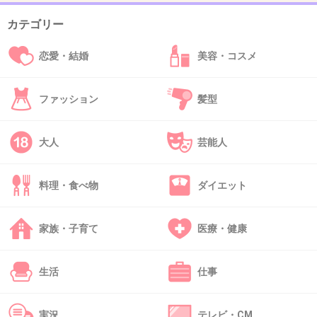
じました。
カテゴリー
わざわざ知らせなくていい、とか心ないコメン
恋愛・結婚
美容・コスメ
ト見ると辛くなります。
ファッション
髪型
どうかどうか母子ともに無事に出産をむかえら
れますように。
大人
芸能人
+194
-8
料理・食べ物
ダイエット
30. 匿名
2014/09/27(土) 13:57:50
家族・子育て
医療・健康
色々ありましてなんて小出しにするとこが、何だかな〜て感じ。
言えないなら一切言わなきゃいい。
生活
仕事
+9
-70
実況
テレビ・CM