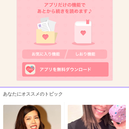
9. 匿名
2014/09/27(土) 13:31:01
こーゆーのって知らせる必要あるの？
+219
-57
10. 匿名
2014/09/27(土) 13:31:03
大丈夫かな?
+40
-2
あなたにオススメのトピック
11. 匿名
2014/09/27(土) 13:31:17
言わなかったら言わなかったで「○○してい
た！！」ってまるで悪い事のようにかかれるか
ら