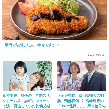
てくれる娘はとっても優しいお姉ちゃんです
出典：stat.ameba.jp
+390
-3
婚活で結婚した人、幸せですか？
22. 匿名
2014/09/27(土) 13:41:00
安静にしてないといけない入院ってそれはそれ
2026年8月8日
で辛いよね
+94
-2
23. 匿名
2014/09/27(土) 13:43:47
倉持由香、息子の「自閉スペ
《全身打撲、頭部裂傷及び打
クトラム症」診断にショック
撲、頸部損傷…》宮崎麗果の
で涙… 見逃していた乳幼児期
「DVの怪我」夫・黒木啓司の
じぶんの意志だけではどうにもならない事だけ