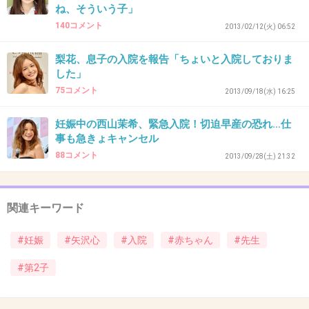
ね、そういう子」
140コメント
2013/02/12(火) 06:52
28. 匿名
2014/09/27(土) 13:50:20
生まれますようにの間違いだ。
梨花、息子の入院を報告「ちょいと入院しておりま
最近、こんな変な入力ばっかりしてしまう。
した」
75コメント
とにかく無事に生まれますように！
2013/09/18(水) 16:25
+20
-70
妊娠中の西山茉希、緊急入院！切迫早産の恐れ…仕
事も急きょキャンセル
88コメント
2013/09/28(土) 21:32
29. 匿名
2014/09/27(土) 13:50:22
21
関連キーワード
私も泣きそうになった。
本当に心の優しい子。
#妊娠
#矢沢心
#入院
#赤ちゃん
#先生
心さんの文章からも優しさが伝わってきた。
#第2子
大切に愛情かけて育ててるんだろうなぁ、と感