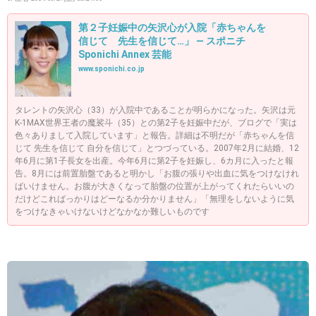
第２子妊娠中の矢沢心が入院「赤ちゃんを
信じて 先生を信じて…」 ― スポニチ
Sponichi Annex 芸能
www.sponichi.co.jp
タレントの矢沢心（33）が入院中であることが明らかになった。矢沢は元
K-1MAX世界王者の魔裟斗（35）との第2子を妊娠中だが、ブログで「実は
色々ありまして入院しています」と報告。詳細は不明だが「赤ちゃんを信
じて 先生を信じて 自分を信じて」とつづっている。2007年2月に結婚、12
年6月に第1子長女を出産。今年6月に第2子を妊娠し、6カ月に入ったと報
告。8月には前置胎盤であると明かし「お腹の張りや出血に気をつけなけれ
ばいけません。お腹が大きくなって胎盤の位置が上がってくれたらいいの
だけどこればっかりはどーなるか分かりません」「無理をしないように気
をつけなきゃいけないけどなかなか難しいものです