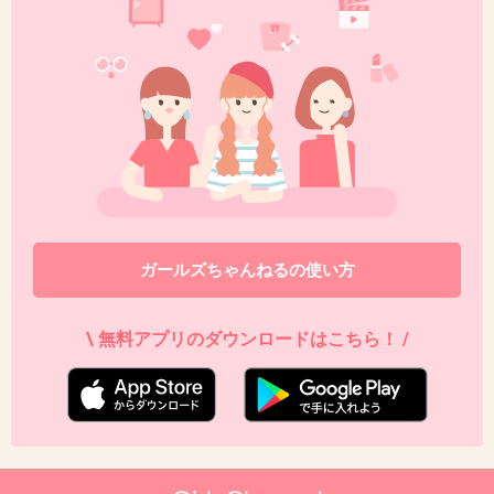
母子共々どうか無事に生まれます様に…。お大
事になさってください。
+42
-2
34. 匿名
2014/09/27(土) 14:08:51
美奈子じゃあるまいし（ダディの元嫁）、妊娠で心配になるのはわからんでも
ないけど帝王切開になる可能性は大だけど、普通に産める。
ガールズちゃんねるの使い方
同じ状況でも美奈子なら家で昼寝してるだろう。
+8
-77
\ 無料アプリのダウンロードはこちら！ /
35. 匿名
2014/09/27(土) 14:10:01
私は切迫早産で自宅安静。
上に同じく２才の女の子。