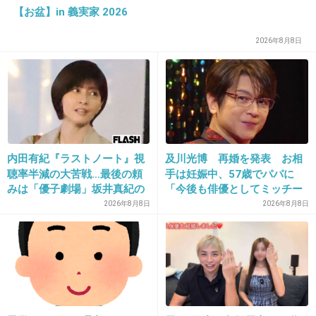
【お盆】in 義実家 2026
この人の旦那、30歳までに結婚できない人は人間的に問題があるって言ったん
だよね。
2026年8月8日
+19
-64
18. 匿名
2014/09/27(土) 13:35:01
ブログでいう必要ないと思うけど
+42
-48
内田有紀『ラストノート』視
及川光博 再婚を発表 お相
聴率半減の大苦戦…最後の頼
手は妊娠中、57歳でパパに
みは「優子劇場」坂井真紀の
「今後も俳優としてミッチー
“猟奇的演技” が救いの神にな
として精進」
2026年8月8日
2026年8月8日
19. 匿名
2014/09/27(土) 13:35:55
るか
無知ですいません前置胎盤はじめて知った。
何ごともなく産まれてくるって本当に奇跡なん
だね