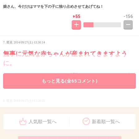
娘さん、今だけはママを下の子に独り占めさせてあげてね！
+55
-156
7. 匿名
2014/09/27(土) 13:30:14
無事に元気な赤ちゃんが産まれてきますよう
に。
+377
-5
もっと見る(全65コメント)
8. 匿名
2014/09/27(土) 13:30:55
お大事に
人気順一覧へ
新着順一覧へ
+139
-5