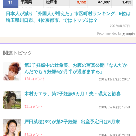
魔裟斗夫婦に第2子！矢沢心、妊娠6カ月「マサカの奇跡が」 魔裟斗夫婦に
日本人が減り「外国人が増えた」市区町村ランキング…5位は
第２子！矢沢心、妊娠６カ月「マサカの奇跡が」 - 芸能社会 -
SANSPO.COM（サンスポ）女優、矢沢心（３３）が夫で元Ｋ－１王者の魔
埼玉県川口市、4位京都市、ではトップ3は？
裟斗（３５）との第２子を妊娠し、１０月に出産予定である...
2026年8月7日
Recommended by
+274
-16
関連トピック
25. 匿名
2014/09/27(土) 13:45:28
第3子妊娠中の辻希美、お腹の写真公開「なんだか
んだでもぅ妊娠6か月半が過ぎますゎ」
母体も胎児も危険な状況なのに、悪く言う人た
181コメント
2012/12/27(木) 20:07
ちがいるんだね。どんな風に育ってきたらそん
な性格になるわけ？我が子はそうならないよう
木村カエラ、第2子妊娠5カ月！夫・瑛太と歓喜
に育ててあげたい。
74コメント
2013/05/16(木) 19:58
+290
-8
戸田菜穂(39)が第2子妊娠…出産予定日は5月末
58コメント
2014/01/20(月) 22:28