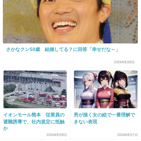
+196
-5
13. 匿名
2014/09/27(土) 13:31:55
心配だね
さかなクン50歳 結婚してる？に回答「幸せだな～」
+50
-2
2026年8月8日
14. 匿名
2014/09/27(土) 13:32:14
＞「実は色々ありまして入院しています」と報
告。
イオンモール熊本 従業員の
男が描く女の絵で一番理解で
前に言ってた前置胎盤のことだけだといいけど
避難誘導で、社内規定に抵触
きない表現
か
+151
-4
2026年8月8日
2026年8月7日