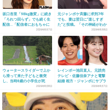
有名人てほんと大変
坂口杏里「98kg激変」に続き
元ジャンポケ斉藤に求刑7年
+294
-14
「ろれつ回らず」でも続く生
でも、妻は翌日に“楽しすぎ
配信…「配信者におもちゃに
た“と投稿。「その神経がわか
されてる」知人は懸念表明
らん」と騒然
2026年8月7日
2026年8月8日
12. 匿名
2014/09/27(土) 13:31:18
１か月前に前置胎盤だって言ってて気になって
た。
無事回復しますように。。
ウォータースライダーで上か
レインボー池田直人、元読売
矢沢心、妊娠中第2子は前置胎盤「これば
ら滑って来た子どもと衝突
テレビ・佐藤佳奈アナと電撃
っかりはどーなるか…」
し、当時8歳の小学生が死
結婚 相方・ジャンボにサプラ
girlschannel.net
亡 イベントの引率責任者の
イズ報告
2026年8月8日
2026年8月7日
矢沢心、妊娠中第2子は前置胎盤「こればっかりはどーなるか…」 矢沢心
町職員を「減給」の懲戒処
妊娠中第２子は前置胎盤/芸能速報/デイリースポーツ online元格闘家の夫・
分 児童の両親は「軽過ぎ
魔裟斗（３５）との間に第２子を妊娠しているタレントの矢沢心（３３）
が最近の検診の結果「前置胎盤」であることが分...
る」「全く納得できない」
島根県邑南町