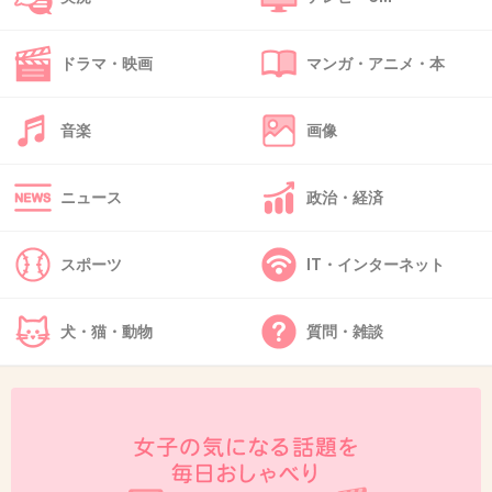
31. 匿名
2014/09/27(土) 14:00:40
ドラマ・映画
マンガ・アニメ・本
３
今の若い世代は矢沢心のこと知らない人も多いだろうね
私も知らなかったけど下妻物語で知ったよ
音楽
画像
+13
-6
ニュース
政治・経済
32. 匿名
2014/09/27(土) 14:03:30
スポーツ
IT・インターネット
悪意向きだしのコメントをする人達。いつか自
分に返ってくるよ。
犬・猫・動物
質問・雑談
+97
-11
33. 匿名
2014/09/27(土) 14:05:41