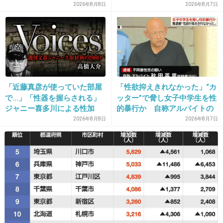
のサインとは
逮捕で始まる「夫婦の闘争」
2026年8月8日
2026年8月7日
ど
どうか安静に。
母子共に無事な出産を。
「近藤真彦が使っていた部屋
「性欲抑えきれなかった」“カ
+138
-1
で…」「性器を握らされる」
ッター”で脅し女子中学生を性
ジャニー喜多川による性加
的暴行か 自称アルバイトの
害、語り始めた被害者たち
56歳男を逮捕 千葉
2026年8月8日
2026年8月7日
《徹底取材の裏側》
24. 匿名
2014/09/27(土) 13:44:10
デキ婚みたいにすぐ妊娠出産じゃなくて出産ま
でに５年とかの夫婦は自然と応援したくなる
元気なあかちゃん生まれますように
魔裟斗夫婦に第2子！矢沢心、妊娠6カ月
「マサカの奇跡が」
girlschannel.net