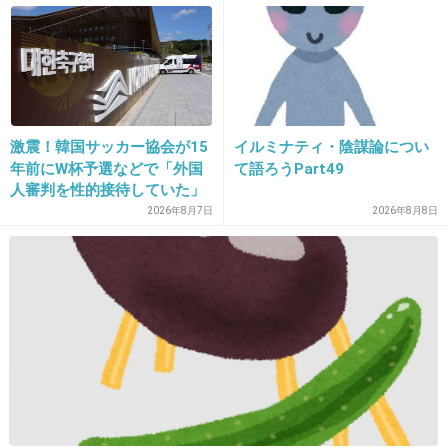
激震！韓国サッカー協会が15
イルミナティ・陰謀論につい
年前にW杯予選などで「外国
て語ろうPart49
人審判を性的接待していた」
16. 匿名
2014/09/27(土) 13:34:04
疑惑のスキャンダルが発覚！
2026年8月7日
2026年8月8日
頑張って欲しい！
7試合20人が対象で日本人審
出来る身体になったんだし
判が含まれていたとの指摘
も…
母子共に頑張って！！
リラックスしてね！
+64
-4
17. 匿名
2014/09/27(土) 13:34:11