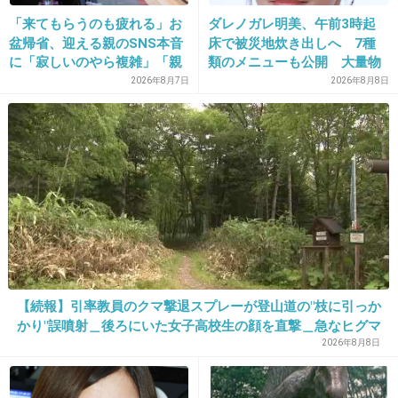
ソウルグッドマンのドラマも出ますよー！いい
「来てもらうのも疲れる」お
ダレノガレ明美、午前3時起
キャラですよね！
盆帰省、迎える親のSNS本音
床で被災地炊き出しへ 7種
に「寂しいのやら複雑」「親
類のメニューも公開 大量物
+14
-0
孝行だと思っていたのに」
資とともに
2026年8月7日
2026年8月8日
33. 匿名
2014/09/26(金) 23:28:35
私は割と一気に見てしまっています。まだシー
ズン３の途中ですが。
基本的にシリアスなドラマなのに時々笑えるシ
ーンありませんか？
【続報】引率教員のクマ撃退スプレーが登山道の"枝に引っか
シーズン２の義理弟の麻薬取締捜査みたいなの
かり"誤噴射＿後ろにいた女子高校生の顔を直撃＿急なヒグマ
を車で邪魔したり、シーズン３のウォルターが
出没に備え「安全装置」外した状態で腰に装着＿女子高校生
2026年8月8日
はトムラウシ山からヘリ搬送され手当
イラついて持ってた超でかいピザをぶん投げ
て、それが綺麗に屋根の上に乗るシーンでは爆