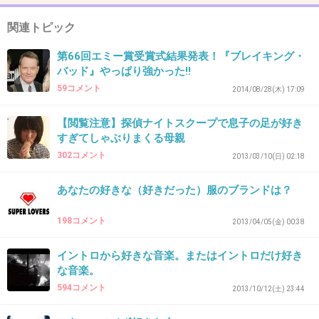
す。
関連トピック
スカイラーの妹のマリーは好きになれな
い。。。
第66回エミー賞受賞式結果発表！『ブレイキング・
バッド』やっぱり強かった!!
でもスカイラーとマリーの平凡、ちょっと扱い
59コメント
2014/08/28(木) 17:09
ずらい、っていうリアルな感じもいいんですよ
ね。実際に夫のことをとても理解し気遣って、
【閲覧注意】探偵ナイトスクープで息子の足が好き
すぎてしゃぶりまくる母親
我儘も言わないような女の人って中々いないと
302コメント
2013/03/10(日) 02:18
思いますし。
あなたの好きな（好きだった）服のブランドは？
+18
-0
198コメント
2013/04/05(金) 00:38
36. 匿名
2014/09/26(金) 23:49:11
イントロから好きな音楽。またはイントロだけ好き
な音楽。
シーズン1をみてあんまりハマらないかなーと思ってたのだ
594コメント
けど、シーズン2、3、4とどんどんハマりとうとうシーズン
2013/10/12(土) 23:44
5になりました(^o^)