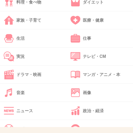
料理・食べ物
ダイエット
家族・子育て
医療・健康
41. 匿名
2014/09/27(土) 00:20:45
ホワイト先生のブリーフ姿見ると笑ってしまう
生活
仕事
+22
-0
実況
テレビ・CM
42. 匿名
2014/09/27(土) 00:23:23
ドラマ・映画
マンガ・アニメ・本
ブルーメス！
音楽
画像
+12
-0
ニュース
政治・経済
43. 匿名
2014/09/27(土) 00:24:42
ジュニアがいい子すぎて、辛くなる。
スポーツ
IT・インターネット