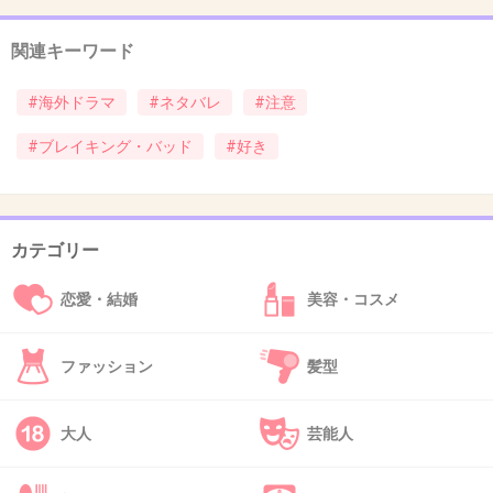
トゥコが、クローザーのサンチェスであがっ
た！！
関連キーワード
真逆の役柄だし。
#海外ドラマ
#ネタバレ
#注意
+12
-0
#ブレイキング・バッド
#好き
39. 匿名
2014/09/27(土) 00:04:11
トゥコのおじきのチン〜♩チン〜♩って、ベル
カテゴリー
鳴らして会話するとこ笑った！
恋愛・結婚
美容・コスメ
+32
-0
ファッション
髪型
40. 匿名
2014/09/27(土) 00:04:54
大人
芸能人
メス！
+11
-0