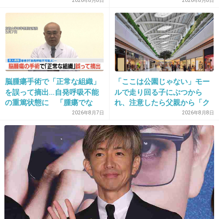
亡 イベントの引率責任者の
2026年8月8日
2026年8月8日
出典：wpmedia.blogs.windsorstar.com
町職員を「減給」の懲戒処
分 児童の両親は「軽過ぎ
+24
-0
る」「全く納得できない」
島根県邑南町
29. 匿名
2014/09/26(金) 23:16:51
ウォルタージュニア役の俳優さんは、実際に脳
脳腫瘍手術で「正常な組織」
「ここは公園じゃない」モー
を誤って摘出…自発呼吸不能
ルで走り回る子にぶつから
性麻痺なんだよね
の重篤状態に 「腫瘍でな
れ、注意したら父親から「ク
役柄よりもかなり軽度みたいだけど。
い」結果出ても“勘違い”で摘
ソババア」の暴言。「子ども
2026年8月7日
2026年8月8日
出継続 通常の生活送ってい
だから多めに見ろ」を強要し
+22
-0
た患者が手足も動かず 京大
てくる人物とは
病院
30. 匿名
2014/09/26(金) 23:17:29
スカイラーの劇太りには驚いた
あと普段？はものすごく美人でオーラがあるの
にも驚いた