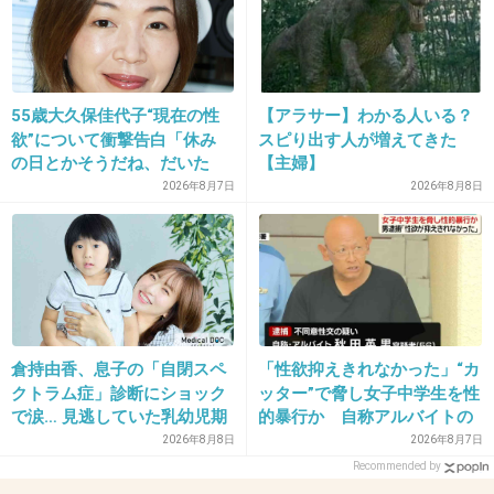
笑しました(笑)あれどうやって撮影したんだろ
う？
+17
-0
55歳大久保佳代子“現在の性
【アラサー】わかる人いる？
欲”について衝撃告白「休み
スピり出す人が増えてきた
の日とかそうだね、だいた
【主婦】
い…」
2026年8月7日
2026年8月8日
34. 匿名
2014/09/26(金) 23:31:29
１９さん
私もシーズン１ではそんなにのめりこめませんでした。で
もシーズン２も見出したらだんだんハマっていきました
よ。
+5
-0
倉持由香、息子の「自閉スペ
「性欲抑えきれなかった」“カ
クトラム症」診断にショック
ッター”で脅し女子中学生を性
で涙… 見逃していた乳幼児期
的暴行か 自称アルバイトの
のサインとは
56歳男を逮捕 千葉
2026年8月8日
2026年8月7日
35. 匿名
2014/09/26(金) 23:44:50
Recommended by
ジェシーがイケメンで演技も上手くて好きで