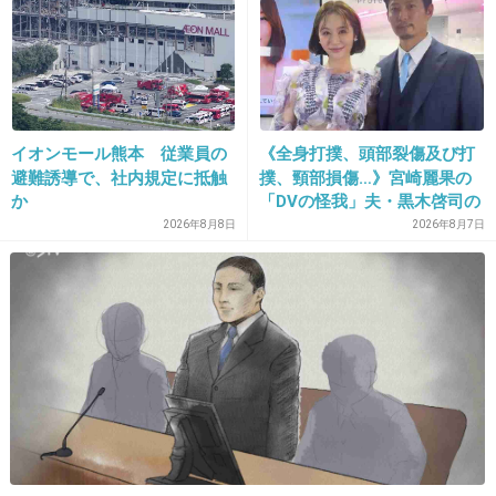
ウオーキングデッドと制作チームが同じな
の？？
+21
-2
イオンモール熊本 従業員の
《全身打撲、頭部裂傷及び打
避難誘導で、社内規定に抵触
撲、頸部損傷…》宮崎麗果の
か
「DVの怪我」夫・黒木啓司の
逮捕で始まる「夫婦の闘争」
2026年8月8日
2026年8月7日
19. 匿名
2014/09/26(金) 22:57:19
シーズン1見たけど私はハマらなかった…
+8
-12
20. 匿名
2014/09/26(金) 23:00:31
楽しくてルンルンしちゃう話だよ
+5
-8