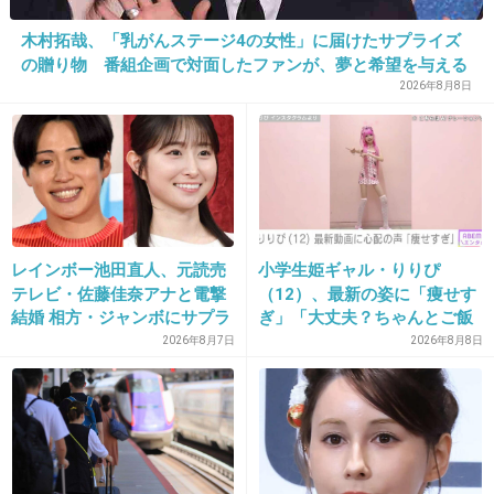
木村拓哉、「乳がんステージ4の女性」に届けたサプライズ
出典：dramanavi.net
の贈り物 番組企画で対面したファンが、夢と希望を与える
心遣いに「うれしくて号泣しました」
2026年8月8日
+30
-0
31. 匿名
2014/09/26(金) 23:19:19
すごいはまった。
レインボー池田直人、元読売
小学生姫ギャル・りりぴ
テレビ・佐藤佳奈アナと電撃
（12）、最新の姿に「痩せす
結婚 相方・ジャンボにサプラ
ぎ」「大丈夫？ちゃんとご飯
生き返って続編観たい。
イズ報告
食べてね」など心配の声
2026年8月7日
2026年8月8日
+11
-0
32. 匿名
2014/09/26(金) 23:22:25