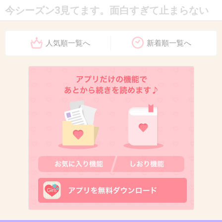
今シーズン3見てます。面白すぎて止まらない
+22
-2
人気順一覧へ
新着順一覧へ
11. 匿名
2014/09/26(金) 22:46:23
ハイゼンベルクかっこいー
+17
-1
12. 匿名
2014/09/26(金) 22:47:10
ＣＳで字幕版放送してたけど吹き替え派なので吹き替え放
送待ってたら
来月二か国語版放送！！
期待に応えてくれてありがとー
+4
-1