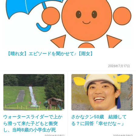
どこで引き返したらみんなが幸せになれたのか
なとかずっと考えてしまった
+27
-0
【晴れ女】エピソードを聞かせて♪【雨女】
27. 匿名
2014/09/26(金) 23:12:09
あとｼﾞｪｰｰﾝ役のクリステンリッター可愛い
2026年7月17日
+10
-0
28. 匿名
2014/09/26(金) 23:15:20
ジェーンの人はゴシップガールにも出てたよね
ウォータースライダーで上か
さかなクン50歳 結婚して
すごくかわいい
ら滑って来た子どもと衝突
る？に回答「幸せだな～」
し、当時8歳の小学生が死