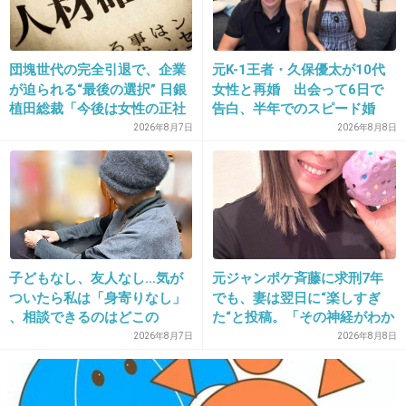
+8
-0
団塊世代の完全引退で、企業
元K-1王者・久保優太が10代
が迫られる“最後の選択” 日銀
女性と再婚 出会って6日で
25. 匿名
2014/09/26(金) 23:11:09
植田総裁「今後は女性の正社
告白、半年でのスピード婚
17
員化と外国人の人材活用が
2026年8月7日
2026年8月8日
末期癌で余命少ない真面目な科学教師が、家族
鍵」
にお金を残すために、葛藤しながらもその科学
の知識をフル活用して麻薬を製造・販売に手を
染めていく話だよー。
+21
-0
子どもなし、友人なし…気が
元ジャンポケ斉藤に求刑7年
ついたら私は「身寄りなし」
でも、妻は翌日に“楽しすぎ
、相談できるのはどこの
た“と投稿。「その神経がわか
誰？ 「家族がいること」が
らん」と騒然
2026年8月7日
2026年8月8日
26. 匿名
2014/09/26(金) 23:11:42
前提の世の中、でも孤立は誰
これはほんっとうにおもしろい！
にでも起きる
ラストまで見終わった後、