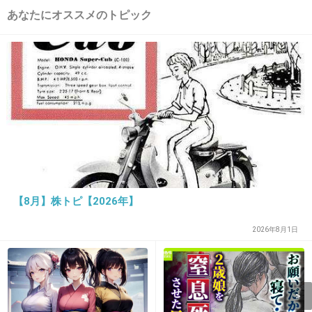
あなたにオススメのトピック
13. 匿名
2014/09/26(金) 22:47:21
今まで見た海外ドラマで一番面白かった！
ジェシーピンクマン役の人の演技がすごい！
+41
-1
14. 匿名
2014/09/26(金) 22:47:25
【8月】株トピ【2026年】
最高でした!!
終わってしまって残念でしたが、終わり方も秀
2026年8月1日
逸でした!!
ぜひ、観てみてください。
+28
-1