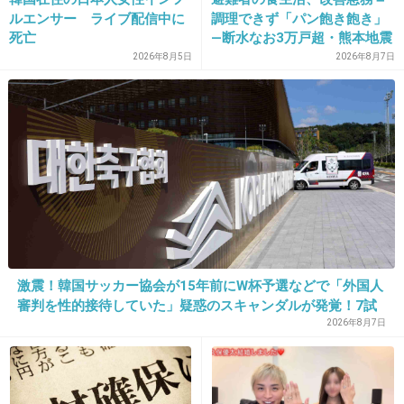
久しぶりに毎週楽しみなドラマです！
ルエンサー ライブ配信中に
調理できず「パン飽き飽き」
たまに一挙放送やってますが、時間が深夜から昼とかで微
死亡
―断水なお3万戸超・熊本地震
妙だし、楽しみを長引かせたいのでｗ我慢して毎週１話ず
2026年8月5日
2026年8月7日
つ見てます。
+4
-2
23. 匿名
2014/09/26(金) 23:07:57
Mr.ホワイトとジェシーいいコンビですよね
出演してる人みんな味があって好き
+25
-1
激震！韓国サッカー協会が15年前にW杯予選などで「外国人
審判を性的接待していた」疑惑のスキャンダルが発覚！7試
合20人が対象で日本人審判が含まれていたとの指摘も…
2026年8月7日
24. 匿名
2014/09/26(金) 23:10:42
シーズン5まだみてなーい ｼﾞｪｰｼｰイケメン