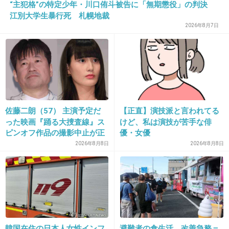
“主犯格”の特定少年・川口侑斗被告に「無期懲役」の判決
江別大学生暴行死 札幌地裁
2026年8月7日
21. 匿名
2014/09/26(金) 23:03:18
dビデオでシーズン３まで観ている途中です
シーズン５まで配信されているのでお勧めです
huluより月額使用料半額だしね
日本では絶対こういった内容はないし
佐藤二朗（57） 主演予定だ
【正直】演技派と言われてる
った映画『踊る大捜査線』ス
けど、私は演技が苦手な俳
これ観てますます日本のドラマってくだらない
ピンオフ作品の撮影中止が正
優・女優
って思った
式に決定
2026年8月8日
2026年8月8日
二人の演技力抜群です
+40
-2
22. 匿名
2014/09/26(金) 23:06:01
韓国在住の日本人女性インフ
避難者の食生活、改善急務＝