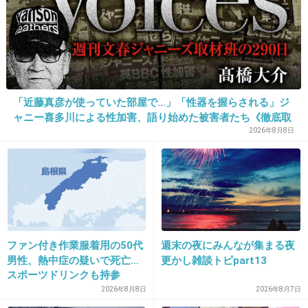
た！最後の終わり方も良いらしいから、 早く全
部見たい！脚本が素晴らしいよね！
+21
-2
「近藤真彦が使っていた部屋で…」「性器を握らされる」ジ
17. 匿名
2014/09/26(金) 22:55:47
ャニー喜多川による性加害、語り始めた被害者たち《徹底取
材の裏側》
2026年8月8日
どんな話なんですか？面白かったらみたいなぁ☆
+7
-2
18. 匿名
2014/09/26(金) 22:56:35
先生カッコよすぎ！
ファン付き作業服着用の50代
週末の夜にみんなが集まる夜
男性、熱中症の疑いで死亡…
更かし雑談トピpart13
どんどんワルになってくところがたまらんね！
スポーツドリンクも持参
センスがいいドラマだと思います。
2026年8月8日
2026年8月7日