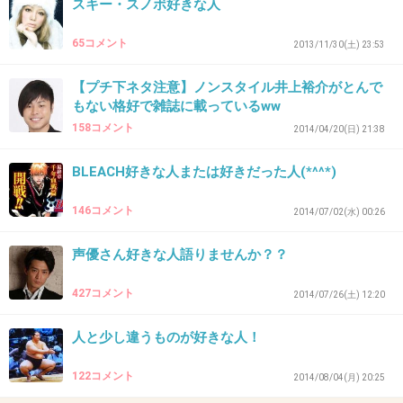
スキー・スノボ好きな人
+8
-0
65コメント
2013/11/30(土) 23:53
【プチ下ネタ注意】ノンスタイル井上裕介がとんで
37. 匿名
2014/09/26(金) 23:57:53
もない格好で雑誌に載っているww
ウォーキングデッドと同じ監督だっけ？
158コメント
2014/04/20(日) 21:38
両方ものすごくハマったドラマ！！
BLEACH好きな人または好きだった人(*^^*)
ジェシーは悪ながらも優しくて子供思いでアホ
で大好きでした(笑)
146コメント
2014/07/02(水) 00:26
先生とジェシーの関係にハラハラもさせられた
声優さん好きな人語りませんか？？
り、イライラさせられたり、ほっこりしたり。
427コメント
+14
-0
2014/07/26(土) 12:20
人と少し違うものが好きな人！
38. 匿名
2014/09/27(土) 00:02:51
122コメント
2014/08/04(月) 20:25