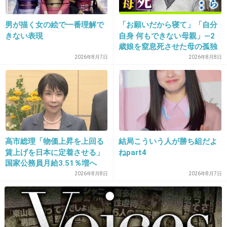
男が描く女の絵で一番理解で
「お願いだから寝て」「自分
15. 匿名
2014/09/26(金) 22:50:21
きない表現
自身 何もできない母親」―2
歳娘を窒息死させた母の孤独
ジェシーがアホすぎるけど、子供にやさしかっ
「娘は『ママどうして』と」
2026年8月7日
2026年8月8日
たり憎めない
限界の年子ワンオペ育児 法
廷での懺悔と声なきSOS
+38
-1
高市総理「物価上昇を上回る
結局こういう人が勝ち組だよ
賃上げを日本に定着させる」
ねpart4
国家公務員月給3.51％増へ
人事院の勧告を受け
2026年8月8日
2026年8月7日
16. 匿名
2014/09/26(金) 22:55:11
まだシーズン1しか見てないけど、面白かっ