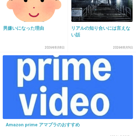
いだろうからいらない!!
+269
-3
男嫌いになった理由
リアルの知り合いには言えな
い話
34. 匿名
2018/12/28(金) 19:31:50
2026年8月8日
2026年8月9日
つまらないよね。
+19
-21
35. 匿名
2018/12/28(金) 19:32:16
カロゴンにすれば良かったのに…
+26
-6
Amazon prime アマプラのおすすめ