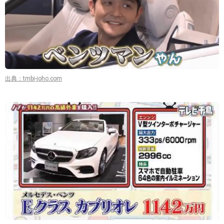
出典：tmbi-joho.com