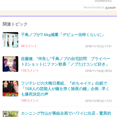
2026年8月9日
36. 匿名
2018/12/28(金) 19:33:07
Recommended by
人気出て稼ぎもあるだろうから。有りな気もす
るよ。でも嫁側としたら、この金額の車を貯金
関連トピック
率の２０%位な買い物として、『余裕な感じ』
千鳥ノブが7.6kg減量「デビュー当時くらいに」
でドーンと現金一括で支払える買い物だったら
って話だけど。現金一括ドーンと払って貯金無
44コメント
2018/11/13(火) 17:41
くなるとかは嫌だし、何十回とかのローン組ま
れても、芸人さんなので…良い的には不安が過
佐藤健、“仲良し”千鳥ノブの自宅訪問 プライベー
ト2ショットにファン歓喜「ノブたけコンビ好き」
るってのは正直あるよね😅
132コメント
2018/11/16(金) 00:26
+160
-7
フジテレビの大晦日番組、『めちゃイケ』白紙で
「108人の芸能人が鐘を突く除夜の鐘」企画…早く
も爆死決定の声
37. 匿名
2018/12/28(金) 19:33:30
100コメント
2014/12/03(水) 11:32
稼いでて余裕なら嫁は「何でなん？」8回も言
カンニング竹山が番組企画でハワイに出店→驚異的
わんやろ。