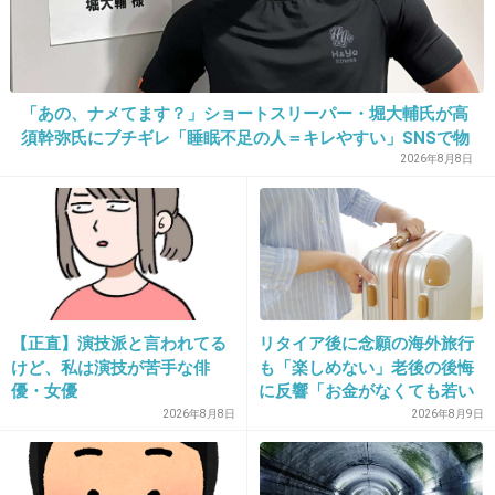
僻みがちらほらいて笑える。可哀想な人達…
+29
-29
「あの、ナメてます？」ショートスリーパー・堀大輔氏が高
須幹弥氏にブチギレ「睡眠不足の人＝キレやすい」SNSで物
32. 匿名
2018/12/28(金) 19:31:30
議
2026年8月8日
千鳥が売れてるのは
敏腕マネージャーのおかげなのに
浪費して大丈夫なのかね
+159
-34
【正直】演技派と言われてる
リタイア後に念願の海外旅行
けど、私は演技が苦手な俳
も「楽しめない」老後の後悔
優・女優
に反響「お金がなくても若い
うちに？」50代以上の切実な
2026年8月8日
2026年8月9日
33. 匿名
2018/12/28(金) 19:31:48
声
儲かってないと買えないよね〜。素直にすご
い！ただぶつけてしまいそうだし、落ち着かな