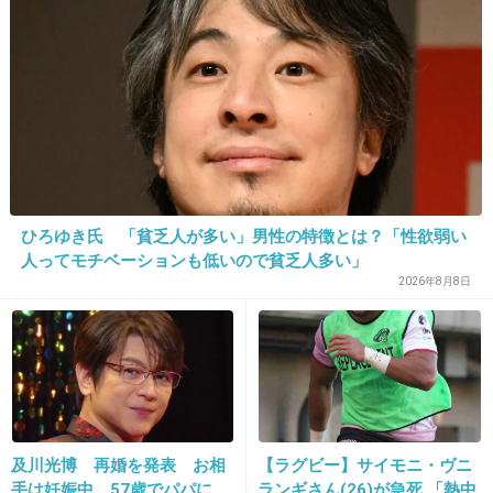
+693
-6
15. 匿名
2018/12/28(金) 19:28:53
ネタや話題のために...
ま、でも儲かってるんでしょ
ひろゆき氏 「貧乏人が多い」男性の特徴とは？「性欲弱い
人ってモチベーションも低いので貧乏人多い」
+197
-6
2026年8月8日
及川光博 再婚を発表 お相
【ラグビー】サイモニ・ヴニ
手は妊娠中、57歳でパパに
ランギさん(26)が急死 「熱中