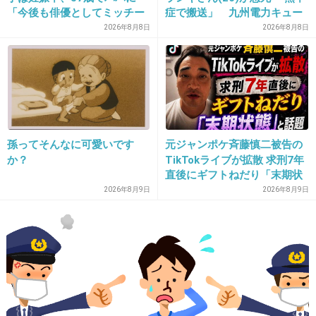
16. 匿名
2018/12/28(金) 19:28:56
「今後も俳優としてミッチー
症で搬送」 九州電力キュー
として精進」
デンヴォルテクスで練習中
2026年8月8日
2026年8月8日
またダサいベンツやな
+12
-58
17. 匿名
2018/12/28(金) 19:29:09
ファブリーズのCMのギャラで返せるから大丈
孫ってそんなに可愛いです
元ジャンポケ斉藤慎二被告の
夫
か？
TikTokライブが拡散 求刑7年
直後にギフトねだり「末期状
+672
-2
態」と話題
2026年8月9日
2026年8月9日
18. 匿名
2018/12/28(金) 19:29:11
スマホで自動駐車？
すごいな。