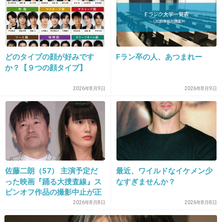
企画とは言え自分で稼いだ金どう使おうが本人
の自由！
素直に羨ましいです( ˙▿˙ )
どのタイプの顔が好みです
Fラン卒の人、あつまれー
+910
-23
か？【９つの顔タイプ】
2026年8月9日
2026年8月9日
13. 匿名
2018/12/28(金) 19:28:50
もうちょい高いの買えよ〜マジで...
これじゃ田舎の歯医者ぐらいじゃん！
+11
-106
佐藤二朗（57） 主演予定だ
最近、ワイルドなイケメン少
った映画『踊る大捜査線』ス
なすぎませんか？
14. 匿名
2018/12/28(金) 19:28:50
ピンオフ作品の撮影中止が正
余裕で買えるくらい稼いでるから好きにしたら
式に決定
2026年8月8日
2026年8月8日
ええやん