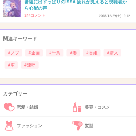
番組に出ずっぱりのISSA 疲れが見えると視聴者か
ら心配の声
244コメント
2018/12/29(土) 19:12
39. 匿名
2018/12/28(金) 19:34:03
稼いでるから買えばいいんだけど、
関連キーワード
奥さんが買い物やスイミング？か何かの習い事
の送迎に使いたいって言ってて、
#ノブ
#企画
#千鳥
#妻
#番組
#購入
妻は乗りこなせるのか？と心配してしまった。
#車
#連呼
6年間車なしで生活してたんだって。
運転不安じゃないのかな、慣れるまで練習した
カテゴリー
らいいから余計なお世話かな。
+316
-4
恋愛・結婚
美容・コスメ
ファッション
髪型
40. 匿名
2018/12/28(金) 19:34:11