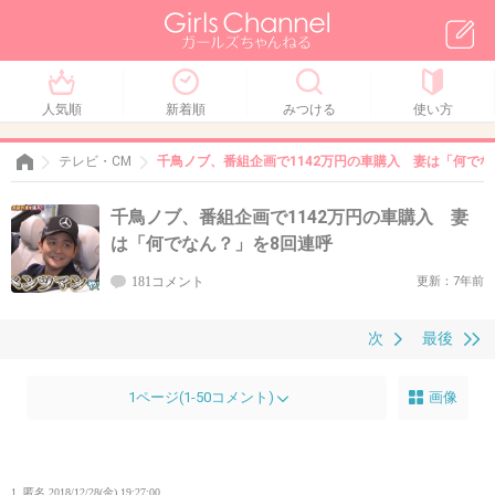
人気順
新着順
みつける
使い方
テレビ・CM
千鳥ノブ、番組企画で1142万円の車購入 妻は「何でな
千鳥ノブ、番組企画で1142万円の車購入 妻
は「何でなん？」を8回連呼
181コメント
更新：7年前
次
最後
1ページ(1-50コメント)
画像
1. 匿名
2018/12/28(金) 19:27:00