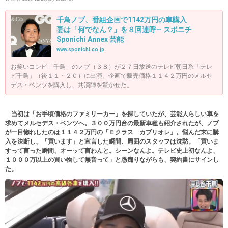
千鳥ノブ、番組企画で1142万円の車購入
妻は「何でなん？」を８回連呼― スポニチ
Sponichi Annex 芸能
www.sponichi.co.jp
お笑いコンビ「千鳥」のノブ（３８）が２７日放送のテレビ朝日系「テレ
ビ千鳥」（後１１・２０）に出演。企画で販売価格１１４２万円のメルセ
デス・ベンツを購入し、共演陣を驚かせた。
当初は「お手頃価格のファミリーカー」を探していたが、芸能人らしい車を
求めてメルセデス・ベンツへ。３００万円台の最新車種も紹介されたが、ノブ
が一目惚れしたのは１１４２万円の「Ｅクラス カブリオレ」。悩んだ末に購
入を決断し、「買います」と宣言した瞬間、周囲のスタッフは沈黙。「買いま
すって言った瞬間、オーッて言わんと。シーンなんよ。テレビ史上初なんよ、
１０００万以上の買い物して無音って」と愚痴りながらも、契約書にサインし
た。