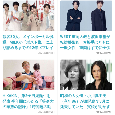
24. 匿名
2018/12/28(金) 19:30:06
1000万とか２ヶ月くらいあれば稼げそうだよ
ね…もしかしたら１ヶ月かな？
観客30人、メインボーカル脱
WEST.重岡大毅と濱田崇裕が
退…M!LKが「ポスト嵐」に上
W結婚発表 お相手はともに
+466
-7
り詰めるまでの12年《ブレイ
一般女性 重岡はすでに子供
ク秘話》
も「尊い」
2026年8月8日
2026年8月9日
25. 匿名
2018/12/28(金) 19:30:24
オープンカーって、頭悪そ
+43
-36
HIKAKIN、第2子男児誕生を
昭和の大女優・小川真由美
発表 半年間にわたる「等身大
（享年86）が鹿児島で3月に
26. 匿名
2018/12/28(金) 19:30:45
の家族の記録」1時間超の動
死去していた 実娘が明かす
画とともに感謝伝える
「毒母」の素顔と空白の晩年
いつ消えるか分からないし、子供もいるのに
2026年8月9日
2026年8月9日