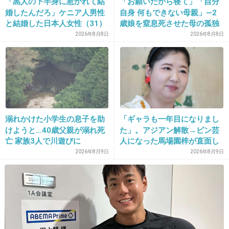
「黒人の下半身に惹かれて結
「お願いだから寝て」「自分
婚したんだろ」ケニア人男性
自身 何もできない母親」―2
と結婚した日本人女性（31）
歳娘を窒息死させた母の孤独
29. 匿名
2018/12/28(金) 19:31:08
に“誹謗中傷”殺到…本人が語
「娘は『ママどうして』と」
2026年8月8日
2026年8月8日
新型のＡクラスは何であんなに
る、日本で感じる“外国人差
限界の年子ワンオペ育児 法
ダサクなっちゃたんだ？！
別”のリアル
廷での懺悔と声なきSOS
+10
-23
30. 匿名
2018/12/28(金) 19:31:09
溺れかけた小学生の息子を助
「ギャラも一年目になりまし
「お手頃価格のファミリーカー」を買ってくる
けようと…40歳父親が溺れ死
た」。アジアン解散→ピン芸
と思ってたら、1000万以上のベンツ買って帰っ
亡 家族3人で川遊びに
人になった馬場園梓が直面し
た現実、そして携える芸人と
2026年8月9日
2026年8月9日
てきたらそら何でなん？？？ってなるわｗ
しての矜持
+659
-3
31. 匿名
2018/12/28(金) 19:31:17