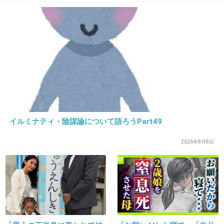
私が妻なら、ふっざけんなって思うかな
+368
-28
27. 匿名
2018/12/28(金) 19:30:54
奥さんが運転するんだよね？
すごいなー。
イルミナティ・陰謀論について語ろうPart49
+282
-5
2026年8月8日
28. 匿名
2018/12/28(金) 19:30:57
奥さん運転出来るの？大丈夫なの？
+289
-5