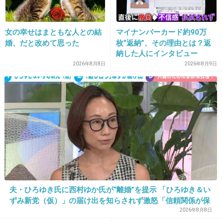
300万の方が乗りやすそうだった🚗
大悟のがまんめし面白かった🍚
女の幸せはまともな人との結
マイナンバーカード約90万
+527
-3
婚、だと改めて思った
枚“返納”、その理由とは？返
納した人にインタビュー
2026年8月8日
2026年8月9日
22. 匿名
2018/12/28(金) 19:30:00
何でなん？8回で済ませてくれた嫁は優しい
私だったら返品させる
+804
-11
23. 匿名
2018/12/28(金) 19:30:02
儲かってるなら投資に回せばいいのに
夫・ひろゆき氏に西村ゆか氏が“離婚”を提示 「ひろゆき＆い
いつ売れなくなるか
ずみ新党（仮）」の届け出を知らされず激怒「信頼関係が保
てない状態で夫婦を続けるのは無理」
2026年8月8日
+8
-20