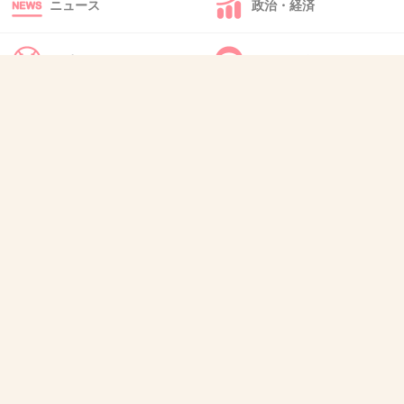
ニュース
政治・経済
+11
-3
スポーツ
IT・インターネット
43. 匿名
2018/12/28(金) 19:36:42
味があるコンビだよね
犬・猫・動物
質問・雑談
+13
-6
44. 匿名
2018/12/28(金) 19:36:48
最近ノブの腹黒さが出てきて嫌いになり始めて
きた
+101
-28
45. 匿名
2018/12/28(金) 19:37:05