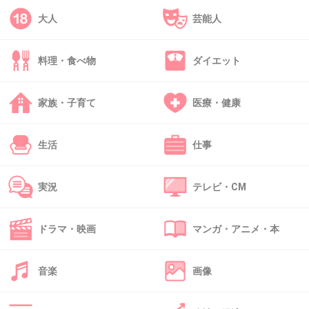
これの前の焦らし牛丼がめっちゃおもろかった
大人
芸能人
+28
-3
料理・食べ物
ダイエット
41. 匿名
2018/12/28(金) 19:36:02
家族・子育て
医療・健康
見てたけど、あれで子供の送迎とか買い物は無
理だわ…。普通にトヨタとか日産とか行ってハ
生活
仕事
イブリッドとか見たらよかったのに。
実況
テレビ・CM
+308
-4
ドラマ・映画
マンガ・アニメ・本
42. 匿名
2018/12/28(金) 19:36:26
音楽
画像
同じEクラスならステーションワゴンのオールテレーンがお
薦め。