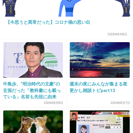
+410
-3
【今思うと異常だった】コロナ禍の思い出
19. 匿名
2018/12/28(金) 19:29:17
2026年8月8日
見てたけど、もう一方のファミリー向けベンツ
で良かったのにね。
+622
-5
20. 匿名
2018/12/28(金) 19:29:33
中島歩、“明治時代の文豪”の
週末の夜にみんなが集まる夜
玄孫だった「教科書にも載っ
更かし雑談トピpart13
一桁少なかったら良かったね
ている」名前も先祖に由来
+8
-18
2026年8月8日
2026年8月7日
21. 匿名
2018/12/28(金) 19:29:55