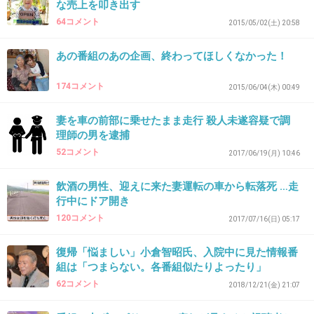
な売上を叩き出す
64コメント
+304
-20
2015/05/02(土) 20:58
あの番組のあの企画、終わってほしくなかった！
38. 匿名
2018/12/28(金) 19:33:39
174コメント
2015/06/04(木) 00:49
昨日の深夜番組でやってたね。
妻を車の前部に乗せたまま走行 殺人未遂容疑で調
子供乗せて奥さんが買い物する用だと言ってた
理師の男を逮捕
から、ショールームで最初に見かけたAクラス
52コメント
2017/06/19(月) 10:46
のメルセデスを買うかと思いきや、後ろにあっ
飲酒の男性、迎えに来た妻運転の車から転落死 …走
たEクラスのカブリオレを買うとは思わなかっ
行中にドア開き
た。
120コメント
2017/07/16(日) 05:17
復帰「悩ましい」小倉智昭氏、入院中に見た情報番
コマーシャル8本もやってる売れっ子芸人だか
組は「つまらない。各番組似たりよったり」
ら1000万円くらい余裕でしょう。
62コメント
2018/12/21(金) 21:07
+305
-5