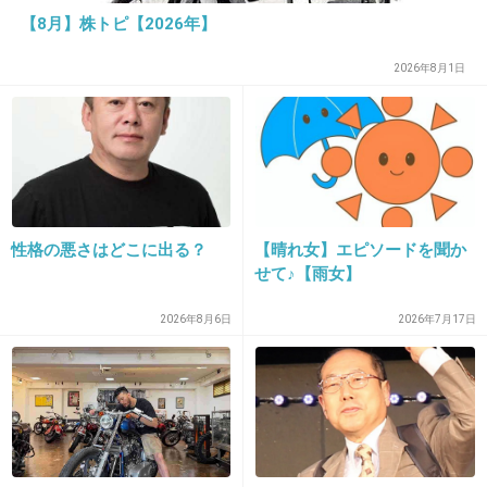
振袖や写真撮影に全く興味がなかったので、そこにお金を
【8月】株トピ【2026年】
かけるくらいなら大好きな旅行に行きたいと両親にお願
い。代わりにヨーロッパ旅行をプレゼントしてもらい、誕
2026年8月1日
生日はパリでお祝いした！
+12
-4
20. 匿名
2013/05/18(土) 16:59:42
今年で二十歳になります(＞∀＜)！
性格の悪さはどこに出る？
【晴れ女】エピソードを聞か
せて♪【雨女】
私も素敵な思い出が欲しいんですが
彼氏もサプライズとか
2026年8月6日
2026年7月17日
一切したことない人なので
あまり期待しないようにしてます(´;ω;｀)笑
+6
-4
21. 匿名
2013/05/18(土) 17:10:13