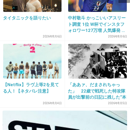
14. 匿名
2013/05/18(土) 16:45:27
タイタニックを語りたい
中村敬斗 かっこいいアスリー
一人で成田空港に行って飛行機を眺めました
ト調査 1位 W杯でインスタフ
そして帰りにタバコを自販機で買って（LARKだった）外で
ォロワー127万増 人気爆発 …
一本吸ってみて部屋に戻りました
2位 高橋藍 3位 大谷翔平
2026年8月6日
2026年8月6日
30歳の誕生日も空港に行こうかなーと思っています
+10
-1
15. 匿名
2013/05/18(土) 16:46:32
彼氏が0時ぴったりに「おめでとう」と、ダイ
【Netflix】ラヴ上等2を見て
「ああァ、だまされちゃっ
る人！【ネタバレ注意】
た」 22歳で戦死した特攻隊
アのネックレスをプレゼントしてくれました！
員が出撃前の日記に残した“本
音”
2026年8月4日
2026年8月5日
それが今の旦那さん！
+29
-7