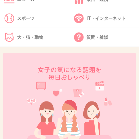
た。彼は深夜まで仕事だったので諦めていましたが、友達
と解散後家の近くで待っててくれて少しドライブしまし
スポーツ
IT・インターネット
た。私は冗談で『誕生日プレゼントは？』と聞いたら、
『仕事だったのにいつ用意するんだよ～』と言われながら
も、会ってくれた彼に感謝しました。そして少し明るくな
犬・猫・動物
質問・雑談
ってきたのでサヨナラしようと思ったら、後部座席からま
さかの誕生日プレゼント！！超幸せでした。←はい、すみ
ません
+7
-2
39. 匿名
2013/05/18(土) 19:47:09
彼氏が 「やってみたかった！も～こんなんちょっとしたギ
ャグや〜」といって バラ20本くれました・・・黄色いの。
私としても 真面目に渡されるよりは 良かったけど、帰りの
電車がかなり恥ずかしかった！そして家族に見られるのさ
え恥ずかしかった！！