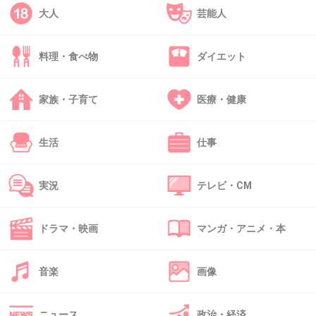
涙が出てしまいました
大人
芸能人
料理・食べ物
ダイエット
喧嘩もしちゃうけど最高のプレゼントでした。
家族・子育て
医療・健康
生活
仕事
+24
-2
実況
テレビ・CM
38. 匿名
2013/05/18(土) 19:43:17
ドラマ・映画
マンガ・アニメ・本
前日の夜から友達3人で居酒屋に行きました。(すみませ
ん、飲みました)普通にご飯食べて、終わりの方に私がトイ
音楽
画像
レに立ったついでに、小さなショートケーキにろうそくを
付けて待っててくれました。誕生日30分前にカラオケに入
り、誕生日の瞬間にbirthday songを歌って盛り上がりまし
ニュース
政治・経済