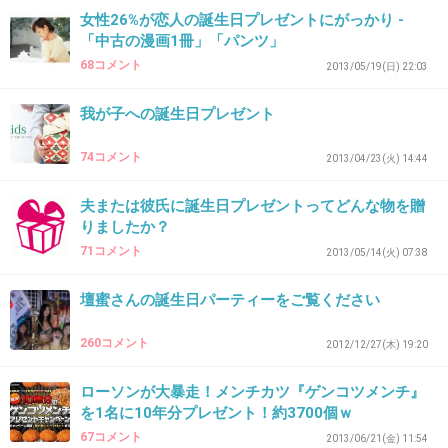
てもらったりと大切な思い出になりました。
女性26%が恋人の誕生日プレゼントにがっかり -
「中古の漫画1冊」「パンツ」
+5
-1
68コメント
2013/05/19(日) 22:03
我が子への誕生日プレゼント
35. 匿名
2013/05/18(土) 18:22:41
74コメント
2013/04/23(火) 14:44
大人になったからお箸の持ち方を改めた
良かった
夫または彼氏に誕生日プレゼントってどんな物を贈
りましたか？
+4
-3
71コメント
2013/05/14(火) 07:38
壇蜜さんの誕生日パーティーをご覧ください
36. 匿名
2013/05/18(土) 18:27:52
260コメント
誕生日バイトだったんだけど、好きな人いて、気持ちが押
2012/12/27(木) 19:20
さえきれなくて、バイト中にコクったw
ローソンが大暴走！メンチカツ『ゲンコツメンチ』
若かったなー
を1名に10年分プレゼント！約3700個ｗ
+3
-1
67コメント
2013/06/21(金) 11:54