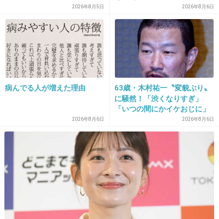
+8
-4
ファンの人なら、知りたいん
2026年8月5日
2026年8月6日
じゃないか」
26. 匿名
2013/05/18(土) 17:40:54
独り暮らしで特に予定もなく、家で過ごしていたところ、
親や友人、当時片想いをしていた相手の男の子からなど、
続々と花束が届いた
病んでる人が増えた理由
63歳・木村祐一〝変貌ぶり〟
晴れてとても暖かい春の日で、窓辺で春風に吹かれながら
に騒然！「渋くなりすぎ」
花を眺めていたのを思い出す
「いつの間にかイケおじに」
独りの二十歳の誕生日だったのに、不思議と寂しくなかっ
の声
2026年8月6日
2026年8月6日
た
+9
-1
27. 匿名
2013/05/18(土) 17:41:29
母から指輪をもらいました！
父から貰った婚約指輪だそうです