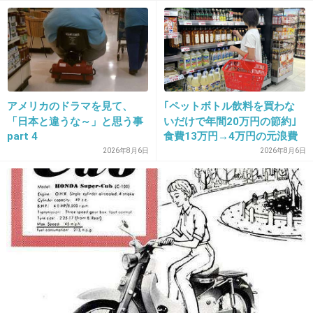
姪っこにハタチのプレゼントなにがいい？って
聞いた。一生に一度のことだし奮発してあげる
つもりだったのに、「肉」って答えられ
た・・・。
+13
-1
アメリカのドラマを見て、
｢ペットボトル飲料を買わな
「日本と違うな～」と思う事
いだけで年間20万円の節約｣
part 4
食費13万円→4万円の元浪費
主婦が買うのをやめた食品5
2026年8月6日
2026年8月6日
18. 匿名
2013/05/18(土) 16:54:06
つ
冬の誕生日でしたがバイト仲間にお願いして夢だった冬の
花火をして祝ってもらいました♪
忘れられない思い出です。
+7
-1
19. 匿名
2013/05/18(土) 16:58:30