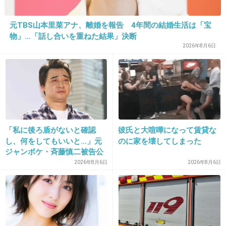
友人の結婚式など特別な日に使っています（＾－＾）
元TBS山本里菜アナ、離婚を報告 4年間の結婚生活は「宝
+4
-2
物」…「話し合いを重ねた結果」決断
2026年8月6日
28. 匿名
2013/05/18(土) 17:44:11
姉の二十歳の誕生日には、父と母はジュエリーショップで
買ったそこそこ良い値段のネックレスをプレゼント。
選ぶのを手伝いながら私は「私の二十歳の誕生日には何を
プレゼントしてくれるんだろー」とウキウキしていたもの
「私に後ろ盾がないと確認
彼氏と大喧嘩になって賃貸な
の、いざ私が二十歳の誕生日を迎えると何もプレゼントさ
し、何をしてもいいと…」元
のに家を壊してしまった
れず…催促なんて出来ないまま一年経ちますが…。
ジャンポケ・斉藤慎二被告公
自分だって何か貰えるはずと思ったのがいけなかったので
判で被害者女性証言
2026年8月6日
2026年8月6日
しょうね(ｰｰ;)
+8
-2