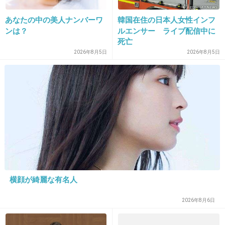
29. 匿名
2013/05/18(土) 17:46:24
当時付き合っていた彼の働いていたホテルのフレンチでデ
あなたの中の美人ナンバーワ
韓国在住の日本人女性インフ
ンは？
ルエンサー ライブ配信中に
ィナーでした！
死亡
懐かしい。。
2026年8月5日
2026年8月5日
+7
-5
30. 匿名
2013/05/18(土) 17:46:55
別に何にもなかったけど。
成人式も行かなかったし。
これといって思い出もなし。
まだ学生だったし、お金もなかったしね。
+4
-0
横顔が綺麗な有名人
2026年8月6日
31. 匿名
2013/05/18(土) 17:47:17