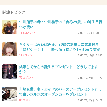
+7
-4
関連トピック
中川翔子の母・中川桂子の「自称29歳」の誕生日祝
33. 匿名
2013/05/18(土) 18:21:23
いが凄い
あれれ？おかしいな、どうしてだ？覚えていな
113コメント
2013/01/05(土) 08:48
い……
きゃりーぱみゅぱみゅ、20歳の誕生日に飲酒解禁
+13
-2
「飲むぞー！！！」酔っ払う様子をTwitterで実況
149コメント
2013/02/17(日) 22:52
結婚してからの誕生日プレゼント、どうしてます
34. 匿名
2013/05/18(土) 18:22:30
か？
留学中だったので、日本からは遥か遠いアラスカで20歳の
72コメント
2013/02/24(日) 14:27
誕生日を迎えました笑
アラスカは20歳じゃまだお酒飲めないのでなんだか 不完全
川崎麻世、妻・カイヤのバースデープレゼントとし
燃焼ってかんじでした笑
て白いボルボのオープンカーをプレゼント
でも日本の家族や友達から電話、手紙、プレゼントが届い
86コメント
2013/03/21(木) 04:07
たり、一緒に留学にいっていたルームメイトからお祝いし