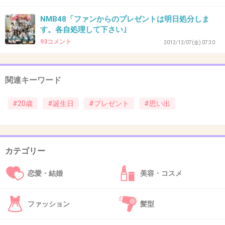
NMB48「ファンからのプレゼントは明日処分しま
す。各自処理して下さい｣
37. 匿名
2013/05/18(土) 19:30:22
93コメント
2012/12/07(金) 07:30
我が家は決してお金持ちではないけれど
関連キーワード
両親が誕生石のダイヤモンドをプレゼントして
#20歳
#誕生日
#プレゼント
#思い出
くれました。
子供が三人もいて家計も苦しいのに
母がずっと前から計画してくれたそうです。
カテゴリー
妹たちからはティファニーのネックレス。
ティファニーなんて自分でも買ったことないし
恋愛・結婚
美容・コスメ
妹たちは学生なのに
2人でお金をコツコツ貯めてプレゼントしてく
ファッション
髪型
れたみたいです。