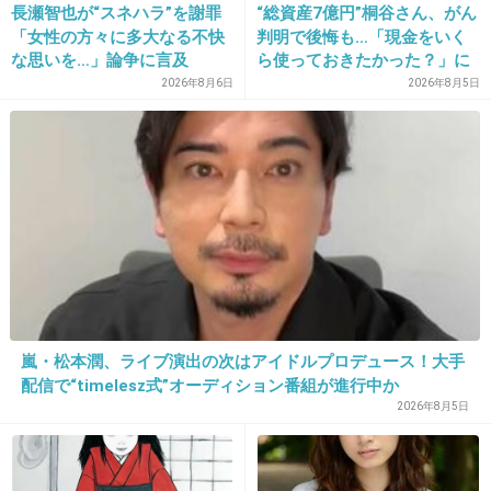
長瀬智也が“スネハラ”を謝罪
“総資産7億円”桐谷さん、がん
1月1日が誕生日の私。地元が田舎な為に成人式がお正月に
「女性の方々に多大なる不快
判明で後悔も…「現金をいく
行われるんです。
な思いを…」論争に言及
ら使っておきたかった？」に
まさかの回答
19の時に百貨店の化粧品コーナーで店長になり12月31日は
2026年8月6日
2026年8月5日
成人式にいく為に沢山の書類に追われとても大変でした。
百貨店が閉まった後社員食堂で挨拶を交わしながら楽しそ
うに飲むスタッフ、私は挨拶だけすませ周りが真っ暗で自
分のSHOPだけライトを照らされた場所で黙々と書類を。
疲れて帰る道で誕生日もすぎ年も超えてました！
+5
-2
嵐・松本潤、ライブ演出の次はアイドルプロデュース！大手
22. 匿名
2013/05/18(土) 17:10:18
配信で“timelesz式”オーディション番組が進行中か
1月1日が誕生日の私。地元が田舎な為に成人式がお正月に
2026年8月5日
行われるんです。
19の時に百貨店の化粧品コーナーで店長になり12月31日は
成人式にいく為に沢山の書類に追われとても大変でした。