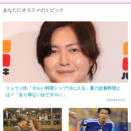
母からは財布とケーキ
父からは車を買ってもらいました！
あなたにオススメのトピック
+11
-10
12. 匿名
2013/05/18(土) 16:36:02
皆無
+21
-3
リュウジ氏「ダルい料理トップ10に入る」夏の定番料理と
13. 匿名
2013/05/18(土) 16:39:02
は？「あり得ないほどダルい」
バイトしてました。親からはプレゼントどころかおめでと
2026年8月6日
うの一言すらありませんでした。
+10
-2