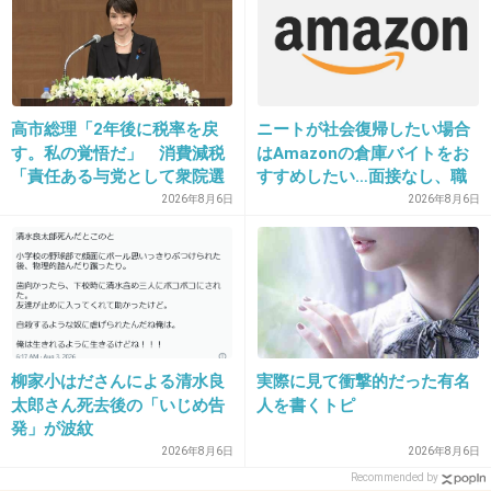
今思うとすごく大切な日だったのに、これといって記憶に
ない。
たぶん、当時付き合っていた彼とそれとなく過ごしたんだ
と思う。
27歳と4カ月は、生後10000日目らしいので、一人で海外旅
高市総理「2年後に税率を戻
ニートが社会復帰したい場合
行にでもいってみようかな。
す。私の覚悟だ」 消費減税
はAmazonの倉庫バイトをお
「責任ある与党として衆院選
すすめしたい…面接なし、職
+6
-2
公約に掲げ理解賜った」
場は綺麗、ドリンクバー無料
2026年8月6日
2026年8月6日
→賛否両論、場所によって全
然違う「コンビニバイトの方
がマシ」との声も
32. 匿名
2013/05/18(土) 18:19:30
誕生日の一週間後から付き合った
映画の話から年の数だけの薔薇の花の話をした時、恥ずか
しくて出来ないよなあって会話だったと思う
柳家小はださんによる清水良
実際に見て衝撃的だった有名
そらそーだと思った
太郎さん死去後の「いじめ告
人を書くトピ
発」が波紋
ちょうど誕生日の一ヶ月後 バイト先に真紅の薔薇２０本
2026年8月6日
2026年8月6日
持って現れた
Recommended by