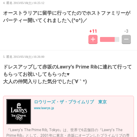
4. 匿名
2013/05/18(土) 16:25:12
オーストラリアに留学に行ってたのでホストファミリーが
パーティー開いてくれました＼(^o^)／
+11
-3
5. 匿名
2013/05/18(土) 16:26:00
ドレスアップして赤坂のLawry's Prime Ribに連れて行って
もらってお祝いしてもらった♥
大人の仲間入りした気分でした(´∀｀*)
ロウリーズ・ザ・プライムリブ 東京
www.lawrys.jp
『Lawry's The Prime Rib, Tokyo』は、世界で6店舗目の『Lawry's The
Prime Rib』として、2001年に東京・赤坂にオープンしたプライムリブの専