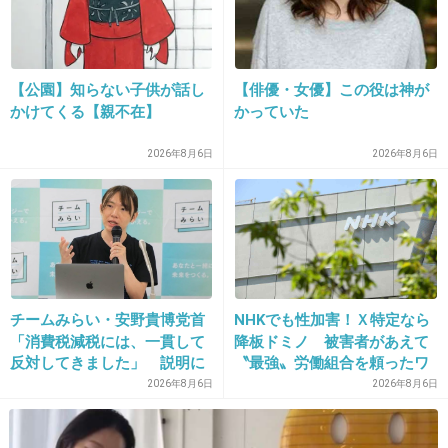
百貨店が閉まった後社員食堂で挨拶を交わしながら楽しそ
うに飲むスタッフ、私は挨拶だけすませ周りが真っ暗で自
分のSHOPだけライトを照らされた場所で黙々と書類を。
【公園】知らない子供が話し
【俳優・女優】この役は神が
疲れて帰る道で誕生日もすぎ年も超えてました！
かけてくる【親不在】
かっていた
+1
-9
2026年8月6日
2026年8月6日
23. 匿名
2013/05/18(土) 17:14:19
23時59分からスタンバイし、0時で20歳になった瞬間に部
屋で飛び跳ねて記念写真！直後、下の部屋からドドンされ
て落ち込んだ。。
チームみらい・安野貴博党首
NHKでも性加害！Ｘ特定なら
「消費税減税には、一貫して
降板ドミノ 被害者があえて
+5
-9
反対してきました」 説明に
〝最強〟労働組合を頼ったワ
反響
ケ
2026年8月6日
2026年8月6日
24. 匿名
2013/05/18(土) 17:24:26