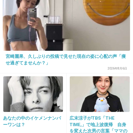
誕生日の0時を過ぎた直後に、年齢確認をする居酒屋に友人
たちと入店。
どや顔で免許証を提示。
楽しかったけど、今思うとせっかくだからお洒落なバーに
すれば良かったです…
+8
-3
宮崎麗果、久しぶりの投稿で見せた現在の姿に心配の声「痩
せ過ぎてませんか？」
2026年8月6日
25. 匿名
2013/05/18(土) 17:37:16
高校生の時にピアスがあけたくて
母親に相談したら二十歳になったら大人だから良いよ
と言われ二十歳になったらピアスあけようと思っていたら
二十歳の誕生日に18Gイヤリングをプレゼントされました
いまもピアスはあけてないし一生あけるつもりもありませ
あなたの中のイケメンナンバ
広末涼子がTBS「THE
ん
ーワンは？
TIME,」で地上波復帰 自身
を変えた次男の言葉「ママの