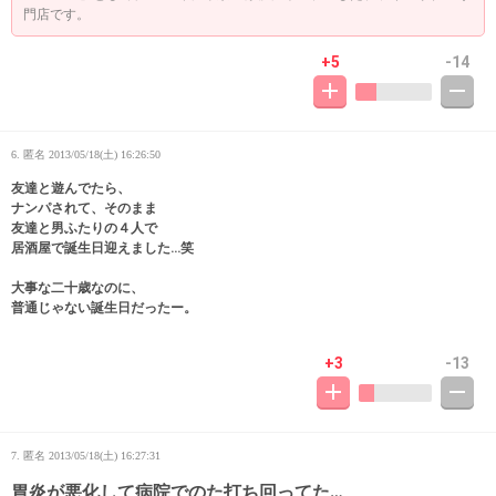
門店です。
+5
-14
6. 匿名
2013/05/18(土) 16:26:50
友達と遊んでたら、
ナンパされて、そのまま
友達と男ふたりの４人で
居酒屋で誕生日迎えました…笑
大事な二十歳なのに、
普通じゃない誕生日だったー。
+3
-13
7. 匿名
2013/05/18(土) 16:27:31
胃炎が悪化して病院でのた打ち回ってた…