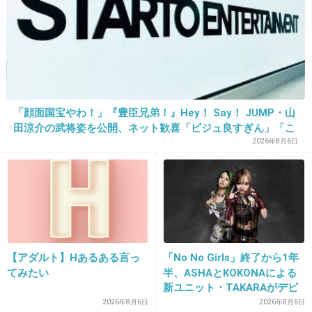
「顔面国宝やわ！」『豊臣兄弟！』Hey！ Say！ JUMP・山
田涼介の武将姿を公開、ネット歓喜「ビジュ良すぎん」「こ
16. 匿名
2013/05/18(土) 16:47:57
んな美しい秀次は初めて」
2026年8月6日
歳の離れた弟がもうすぐ20歳になります。
やっぱり記念すべきって感じですよね！
私自身は20歳…なにしてもらったっけ？って感じです。笑
このトピ参考になるといいなー
+7
-1
【アダルト】Hあるある言っ
「No No Girls」終了から1年
てみたい
半、ASHAとKOKONAによる
新ユニット・TAKARAがデビ
17. 匿名
2013/05/18(土) 16:52:24
ュー
2026年8月6日
2026年8月6日