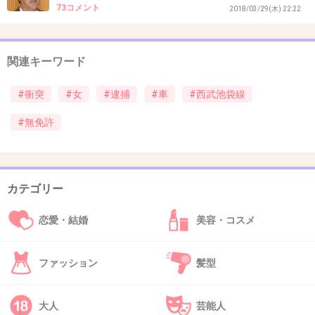
+41
-0
73コメント
2018/03/29(木) 22:22
関連キーワード
43. 匿名
2018/10/26(金) 10:59:26
>>12
#衝突
#女
#逮捕
#車
#西武池袋線
自己破産しても、チャラになるものと
ならないものがあるんだよね
#無免許
+4
-0
カテゴリー
44. 匿名
2018/10/26(金) 11:00:23
恋愛・結婚
美容・コスメ
やばい、うちのそばだ。いつも使ってる踏切。昨日は一日
中家にいたから知らなかった。
ファッション
髪型
+0
-0
大人
芸能人