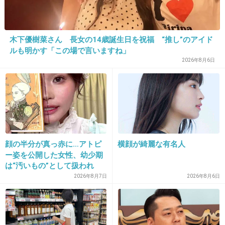
17. 匿名
2018/10/26(金) 10:43:51
木下優樹菜さん 長女の14歳誕生日を祝福 “推し”のアイド
数千万の借金背負って風俗行きだねｗ
ルも明かす「この場で言いますね」
小汚いおっさんと沢山エッチしてね
2026年8月6日
+21
-22
18. 匿名
2018/10/26(金) 10:45:03
終電近く池袋から帰るのにそこで止まられたら
顔の半分が真っ赤に…アトピ
横顔が綺麗な有名人
どうしようもないわ。
ー姿を公開した女性、幼少期
ほんと迷惑だなぁ…
は“汚いもの”として扱われ
「人に触れる行為に罪悪感を
2026年8月7日
2026年8月6日
+89
-0
持っていた」
19. 匿名
2018/10/26(金) 10:45:22