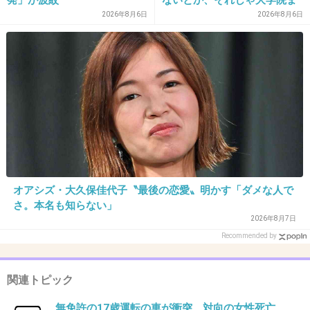
で学費払って自分の価値を上
2026年8月6日
2026年8月6日
+29
-0
げた人が馬鹿じゃないです
か」と捨て台詞を残し会社を
辞めてった
36. 匿名
2018/10/26(金) 10:54:53
目的なんなんだろね
+8
-1
オアシズ・大久保佳代子〝最後の恋愛〟明かす「ダメな人で
37. 匿名
2018/10/26(金) 10:56:08
さ。本名も知らない」
実家から2〜3分のところだ！超迷惑だけど、本人はともか
2026年8月7日
くケガ人がいなくてよかった。
Recommended by
+3
-0
関連トピック
無免許の17歳運転の車が衝突、対向の女性死亡
38. 匿名
2018/10/26(金) 10:57:48