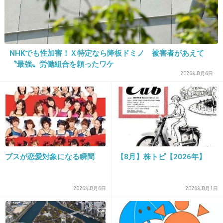
29. 匿名
2018/10/26(金) 10:49:22
名前が出ないのは在日だからじゃない？
NHKでも性加害！Ｘ特定なら降板ドミノ 被害者があえて
〝最強〟労働組合を頼ったワケ
+65
-4
2026年8月6日
30. 匿名
2018/10/26(金) 10:49:47
>>25
えっ？
+0
-0
ブスが恋愛対象になる瞬間
【8月】株トピ【2026年】
2026年8月6日
2026年8月1日
31. 匿名
2018/10/26(金) 10:50:02
身ぐるみはがしても賠償できる人間じゃぁない