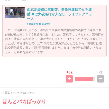
西武池袋線に車衝突、無免許運転で女を逮
捕 車は大破もけが人なし - ライブドアニュ
ース
news.livedoor.com
26日午前0時15分ごろ、練馬区南大泉の西武池袋線の踏切で「線路に車
が飛び込んだ」と110番通報がありました。警視庁によりますと、清瀬行き
の下り電車に車が衝突し、車が大破しました。けがをした人はいませんで
したが、車を運転していた20代の女が無免許だったことから、警視庁は道
路交通法違反の疑いで現行犯逮捕しました。女は「無免許は間違いありま
せん」と容疑を認めています。
+32
-2
2. 匿名
2018/10/26(金) 10:40:07
ほんとバカばっかり