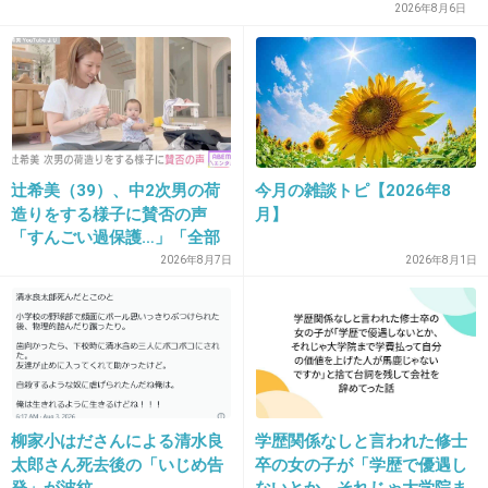
2026年8月6日
誰の車なんだろー。
+1
-0
34. 匿名
2018/10/26(金) 10:54:12
辻希美（39）、中2次男の荷
今月の雑談トピ【2026年8
>>16
造りをする様子に賛否の声
月】
あと20センチ前に出てたら、完全に○んでるわこれ。
「すんごい過保護…」「全部
+9
-0
ママが準備してくれるんだ」
2026年8月7日
2026年8月1日
35. 匿名
2018/10/26(金) 10:54:50
電車止めたか…賠償金払う為に
必死に働けよ
柳家小はださんによる清水良
学歴関係なしと言われた修士
無免で事故とか馬鹿の極み
太郎さん死去後の「いじめ告
卒の女の子が「学歴で優遇し
怪我人がいなかっただけ救い
発」が波紋
ないとか、それじゃ大学院ま