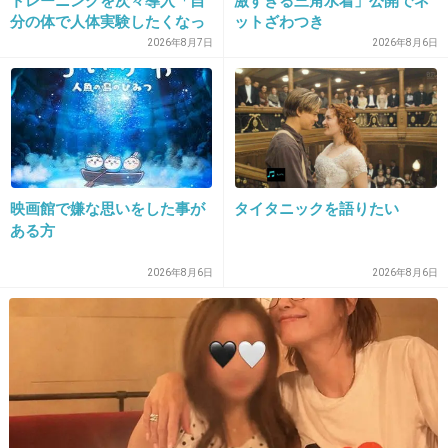
トレーニングを次々導入「自
激すぎる三角水着」公開でネ
分の体で人体実験したくなっ
ットざわつき
高級住宅街
ちゃう」
2026年8月7日
2026年8月6日
+7
-4
映画館で嫌な思いをした事が
タイタニックを語りたい
ある方
2026年8月6日
2026年8月6日
16. 匿名
2018/10/26(金) 10:43:35
遮断機が下りてるのに突っ込んだみたいよ
+112
-0