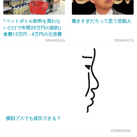
>>14
男の場合は誰かが検索してすぐに名前が出てくる
｢ペットボトル飲料を買わな
働きすぎだろって思う芸能人
今、この事故を検索してみたけど一切名前が出てこない
いだけで年間20万円の節約｣
食費13万円→4万円の元浪費
+2
-10
主婦が買うのをやめた食品5
2026年8月6日
2026年8月7日
つ
20. 匿名
2018/10/26(金) 10:45:23
>>13
中卒ヤンキーでも取れるし
違う理由あるんだよ。
+12
-1
横顔ブスでも彼氏できる？
21. 匿名
2018/10/26(金) 10:45:26
2026年8月6日