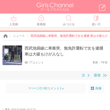
人気順
新着順
みつける
使い方
ニュース
西武池袋線に車衝突、無免許運転で女を逮捕 車は大破もけ
西武池袋線に車衝突、無免許運転で女を逮捕
車は大破もけが人なし
77コメント
更新：7年前
次
最後
1ページ(1-50コメント)
画像
1. 匿名
2018/10/26(金) 10:37:26