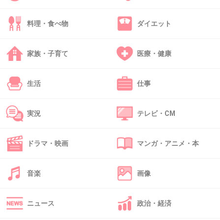
45. 匿名
2018/10/26(金) 11:00:47
料理・食べ物
ダイエット
>>43
こーゆーのは？
+0
-0
家族・子育て
医療・健康
生活
仕事
46. 匿名
2018/10/26(金) 11:02:24
>>45
実況
テレビ・CM
消えないはずだよ
非免責債権に入るはずだからね
ドラマ・映画
マンガ・アニメ・本
+0
-0
音楽
画像
47. 匿名
2018/10/26(金) 11:04:36
ニュース
政治・経済
外人の可能性大