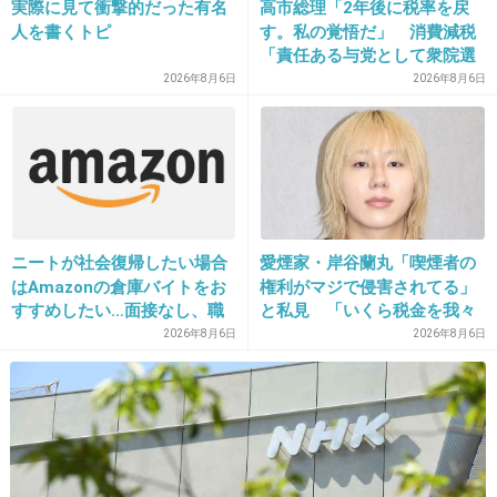
実際に見て衝撃的だった有名
高市総理「2年後に税率を戻
あぶねーなあー！
人を書くトピ
す。私の覚悟だ」 消費減税
脱線したらどうするんだよー！
「責任ある与党として衆院選
公約に掲げ理解賜った」
2026年8月6日
2026年8月6日
+23
-0
27. 匿名
2018/10/26(金) 10:48:39
いや、これはマジで日本人じゃないんだろ
フィリピンとかタイとかブラジルあたり？
ニートが社会復帰したい場合
愛煙家・岸谷蘭丸「喫煙者の
はAmazonの倉庫バイトをお
権利がマジで侵害されてる」
+42
-3
すすめしたい…面接なし、職
と私見 「いくら税金を我々
場は綺麗、ドリンクバー無料
が払ってるんだと」
2026年8月6日
2026年8月6日
→賛否両論、場所によって全
然違う「コンビニバイトの方
28. 匿名
2018/10/26(金) 10:48:52
がマシ」との声も
日本人なの？
+12
-3