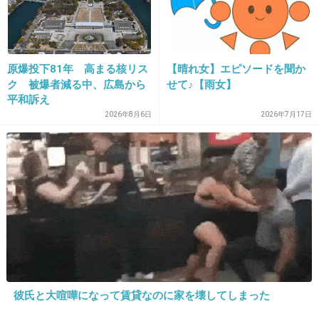
んだろーな
+17
-0
原爆投下81年 高まる核リス
【晴れ女】エピソードを聞か
ク 被爆者減る中、広島から
せて♪【雨女】
32. 匿名
2018/10/26(金) 10:51:49
平和訴え
2026年8月6日
2026年7月17日
>>18
私も思った。終電近い時間にそうなったらタク
シーかビジホかネカフェだけど、翌日も仕事な
らきついよね。
タクシーだと、7～8000円かかるけど仕方ない
からタクシー帰宅かな……
+16
-0
彼氏と大喧嘩になって賃貸なのに家を壊してしまった
33. 匿名
2018/10/26(金) 10:52:37