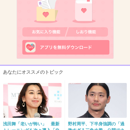
13. 匿名
2018/10/26(金) 10:42:17
>>3
ｂａｋａだから取れないんだよｗ
+14
-5
14. 匿名
2018/10/26(金) 10:42:33
あなたにオススメのトピック
>>8
男でも出ないよ、名前は？ってコメントよくあ
るでしょ
+45
-7
浅田舞「老いが怖い」 最新
野村周平、下半身強調の「過
15. 匿名
2018/10/26(金) 10:42:34