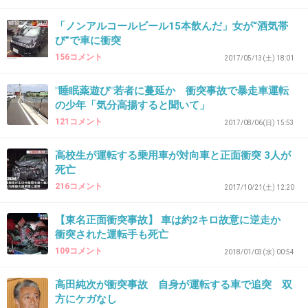
「ノンアルコールビール15本飲んだ」女が“酒気帯
び”で車に衝突
41. 匿名
2018/10/26(金) 10:58:04
156コメント
2017/05/13(土) 18:01
>>36
"睡眠薬遊び"若者に蔓延か 衝突事故で暴走車運転
テロかと思うよね。
の少年「気分高揚すると聞いて」
+4
-0
121コメント
2017/08/06(日) 15:53
高校生が運転する乗用車が対向車と正面衝突 3人が
死亡
42. 匿名
2018/10/26(金) 10:58:07
216コメント
2017/10/21(土) 12:20
>>34
東北の飲酒運転の加害者もブレーキ踏むのが後
【東名正面衝突事故】 車は約2キロ故意に逆走か
衝突された運転手も死亡
2秒遅かったら死んでたって言われてるよね。
109コメント
2018/01/03(水) 00:54
被害者はみんな亡くなってるのに、悪人は悪運
も生命力も強いのかも知れない。
高田純次が衝突事故 自身が運転する車で追突 双
方にケガなし