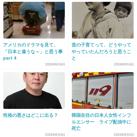
無 免 許 て ！
バカなの？
+59
-3
アメリカのドラマを見て、
昔の子育てって、どうやって
「日本と違うな～」と思う事
やっていたんだろうと思うこ
part 4
と
22. 匿名
2018/10/26(金) 10:45:38
2026年8月6日
2026年8月6日
無免許って誰の車に乗ってだんだろう？
車を貸す方も貸す方だよね。
+103
-0
性格の悪さはどこに出る？
韓国在住の日本人女性インフ
23. 匿名
2018/10/26(金) 10:46:23
ルエンサー ライブ配信中に
自殺図った？
死亡
2026年8月6日
2026年8月5日
+5
-6