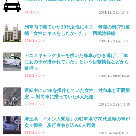
>>20
94コメント
2014/12/03(水) 21:41
中卒ヤンキーでもない人で
試験に9回落ちて
列車内で寝ていた20代女性にキス 無職の男(75)逮
10回目にチャレンジする馬鹿いるよ
捕「女性にキスをしたかった」 西武池袋線
296コメント
2018/10/26(金) 12:13
+7
-3
アニメキャラクターを描いた痛車がひき逃げ…「車
に女の子が描かれていた」という目撃情報などから
逮捕へ
39. 匿名
2018/10/26(金) 10:57:52
136コメント
2018/10/18(木) 06:46
飲酒運転ではないんだよね？
+2
-0
運転中にLINEを操作していた女性、対向車と正面衝
突 → 対向車に乗っていた4人死傷
283コメント
2015/01/03(土) 15:15
40. 匿名
2018/10/26(金) 10:57:55
埼玉県「イオン入間店」の駐車場で70代運転の車が
地味な車だねぇ。社用車とか？
次々衝突 歩行者巻き込み6人死傷
188コメント
2017/04/24(月) 01:33
+8
-0