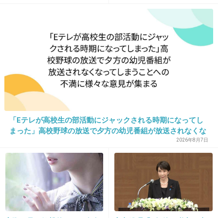
24. 匿名
2018/10/26(金) 10:47:19
電車を止めたら莫大な賠償金を支払わなきゃい
けないんじゃなかったっけ？
+32
-0
「Eテレが高校生の部活動にジャックされる時期になってし
まった」高校野球の放送で夕方の幼児番組が放送されなくな
25. 匿名
2018/10/26(金) 10:47:30
ってしまうことへの不満に様々な意見が集まる
2026年8月7日
男性の同乗者もいたらしいね
+16
-0
26. 匿名
2018/10/26(金) 10:48:18