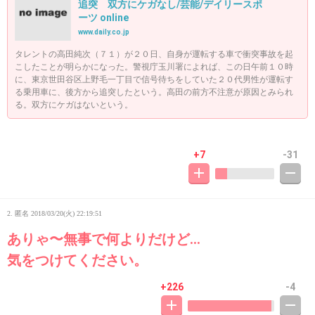
追突 双方にケガなし/芸能/デイリースポ
ーツ online
www.daily.co.jp
タレントの高田純次（７１）が２０日、自身が運転する車で衝突事故を起
こしたことが明らかになった。警視庁玉川署によれば、この日午前１０時
に、東京世田谷区上野毛一丁目で信号待ちをしていた２０代男性が運転す
る乗用車に、後方から追突したという。高田の前方不注意が原因とみられ
る。双方にケガはないという。
+7
-31
2. 匿名
2018/03/20(火) 22:19:51
ありゃ〜無事で何よりだけど…
気をつけてください。
+226
-4