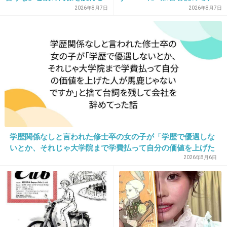
ており、そこにフランス人と
明”にコラムニスト「納得がい
2026年8月7日
2026年8月7日
+51
-2
イタリア人も参戦した結果こ
かない」一方で組織体制の問
うなった
題点も指摘
21. 匿名
2018/03/20(火) 22:23:38
どちらもケガなくて良かったです
お年だから、尚更気をつけないとね
+26
-3
学歴関係なしと言われた修士卒の女の子が「学歴で優遇しな
いとか、それじゃ大学院まで学費払って自分の価値を上げた
22. 匿名
2018/03/20(火) 22:23:39
人が馬鹿じゃないですか」と捨て台詞を残し会社を辞めてっ
2026年8月6日
た
「君、松嶋菜々子に似てるって言われない？え
っ、言われないの！？じゃあ似てないんだね」
を超える名言に未だ出会えていない
+171
-8