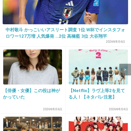
14. 匿名
2018/03/20(火) 22:21:28
中村敬斗 かっこいいアスリート調査 1位 W杯でインスタフォ
これを機にこの人がふざけたことを言えなくな
ロワー127万増 人気爆発 …2位 高橋藍 3位 大谷翔平
ったらやだなぁ
2026年8月6日
+118
-8
15. 匿名
2018/03/20(火) 22:21:28
芸能人は自分で運転しない方がいいね。
【俳優・女優】この役は神が
【Netflix】ラヴ上等2を見て
かっていた
る人！【ネタバレ注意】
+55
-2
2026年8月6日
2026年8月4日