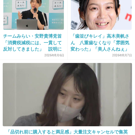
+6
-7
26. 匿名
2018/03/20(火) 22:26:38
チームみらい・安野貴博党首
「歯並びキレイ」高木美帆さ
純次、最近忙しそうだったもんね。
「消費税減税には、一貫して
ん 八重歯なくなり「雰囲気
反対してきました」 説明に
変わった」「美人さんねぇ」
+16
-3
反響
「歯列矯正してるんや」
2026年8月6日
2026年8月7日
27. 匿名
2018/03/20(火) 22:27:21
車運転してて当たったかな？程度の事故で、降
りてきた相手が一流芸能人だったら驚くだろう
なぁ
ど田舎に暮らしてるから縁の無い話だけど
「品切れ前に購入すると満足感」大量注文キャンセルで集英
+22
-2