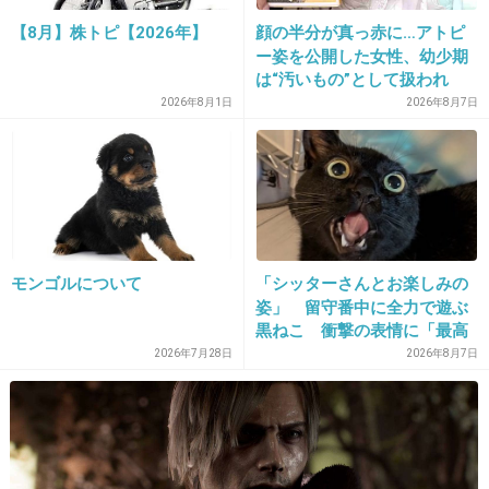
【8月】株トピ【2026年】
顔の半分が真っ赤に…アトピ
ー姿を公開した女性、幼少期
は“汚いもの”として扱われ
23. 匿名
2018/03/20(火) 22:23:57
「人に触れる行為に罪悪感を
2026年8月1日
2026年8月7日
こういう芸能人の交通事故ってなんですぐメデ
持っていた」
ィアがかぎつけるの？
警察が漏えいしてるの？
+23
-6
モンゴルについて
「シッターさんとお楽しみの
姿」 留守番中に全力で遊ぶ
24. 匿名
2018/03/20(火) 22:24:07
黒ねこ 衝撃の表情に「最高
すぎます!!」
この人、芸能界ですごい信頼されてるよね。
2026年7月28日
2026年8月7日
聖子ちゃんが神田と別れるって決めた時一緒に
いたのもこの人で、
聖子ちゃんの本にも「高田順二さんだけは知っ
ていた」と書かれてるし、