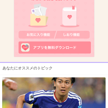
11. 匿名
2018/03/20(火) 22:20:59
芸能人てよく事故るよね
+68
-3
12. 匿名
2018/03/20(火) 22:21:04
散歩に支障ないかしら…
+19
-5
あなたにオススメのトピック
13. 匿名
2018/03/20(火) 22:21:14
この前は高嶋政伸が事故っていたし芸能人の事
故が続くね
+87
-2