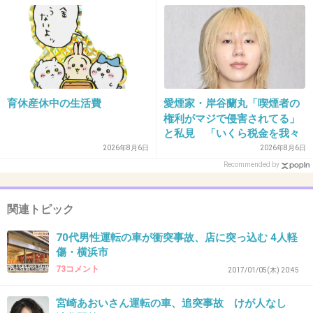
35. 匿名
2018/03/20(火) 22:38:19
この方もアンチいない芸能人だよね。
+50
-4
育休産休中の生活費
愛煙家・岸谷蘭丸「喫煙者の
権利がマジで侵害されてる」
と私見 「いくら税金を我々
36. 匿名
2018/03/20(火) 22:41:35
が払ってるんだと」
2026年8月6日
2026年8月6日
>>34
Recommended by
高田純次だからって許さない
高田純次が悪いね
関連トピック
+43
-1
70代男性運転の車が衝突事故、店に突っ込む 4人軽
傷・横浜市
73コメント
2017/01/05(木) 20:45
37. 匿名
2018/03/20(火) 22:41:56
宮崎あおいさん運転の車、追突事故 けが人なし