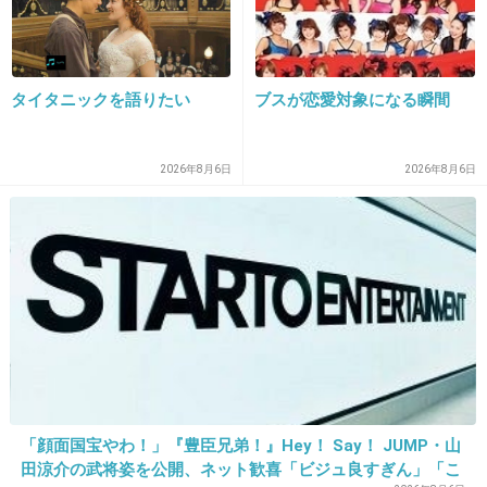
タイタニックを語りたい
ブスが恋愛対象になる瞬間
16. 匿名
2018/03/20(火) 22:21:33
お二人とも無事でなにより。
2026年8月6日
2026年8月6日
+45
-4
17. 匿名
2018/03/20(火) 22:21:36
前方不注意って完全に高田純次が悪いね
+96
-0
「顔面国宝やわ！」『豊臣兄弟！』Hey！ Say！ JUMP・山
田涼介の武将姿を公開、ネット歓喜「ビジュ良すぎん」「こ
18. 匿名
2018/03/20(火) 22:21:38