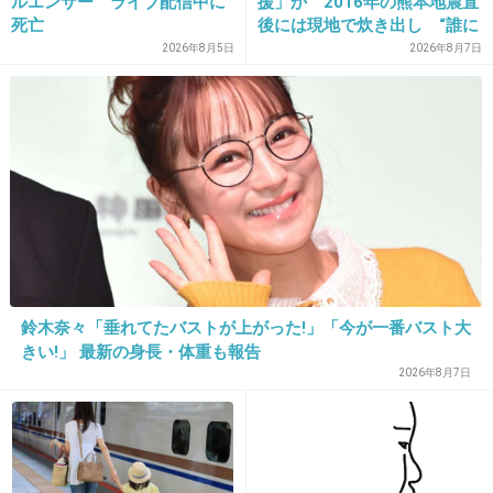
ルエンサー ライブ配信中に
援」か 2016年の熊本地震直
高田純次好きだけど、23区在住なら返納してい
死亡
後には現地で炊き出し “誰に
も知られなくて良い”と、むし
いかも…と思った
2026年8月5日
2026年8月7日
ろ強まる福祉活動への思い
+46
-4
31. 匿名
2018/03/20(火) 22:33:34
双方に怪我がなく不幸中の幸いでほっとしまし
た。
私は数あるじゅんじさんのネタの中で「30歳に
鈴木奈々「垂れてたバストが上がった!」「今が一番バスト大
きい!」 最新の身長・体重も報告
見えないね〜29歳かと思ったよ！」が好きです
2026年8月7日
（笑）
+121
-4