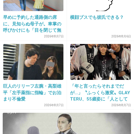
32. 匿名
2018/03/20(火) 22:35:34
早めに予約した通路側の席
横顔ブスでも彼氏できる？
この人、10年前にも事故ってる
に、見知らぬ母子が。車掌の
いいかげん学ばないと
呼びかけにも「目を閉じて無
視」して居座られました。無
2026年8月7日
2026年8月6日
高田純次が人身事故！ 愛車カイエン運転中
理やり奪われた席は、結
にバイクと衝突 - 有名人＆芸能人の愛車デ
局“やったもん勝ち”になって
ータベース
しまうのでしょうか？
celebcar.blog78.fc2.com
有名人＆芸能人の乗っている自動車・バイクの情報を調べてみました！
（調査対象はタレント・俳優・女優・お笑い芸人・歌手・ミュージシャ
ン・サッカー選手・野球選手・アナウンサー・モデル・会社社長・作家・
政治家など）
巨人のリリーフ左腕・高梨雄
「年と言ったらそれまでだ
平「左手薬指に指輪」でお泊
が…」〝ふっくら激変〟GLAY
まり不倫愛
TERU、55歳姿に「人として
好きすぎる」「TERUさんに
2026年8月7日
2026年8月7日
は見えない」「分からなかっ
+33
-5
た」