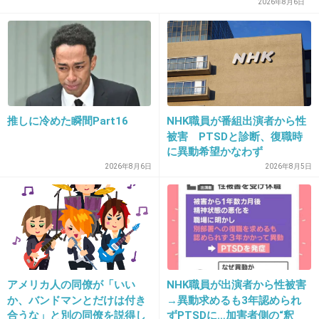
んな美しい秀次は初めて」
2026年8月6日
東京は車無くてもいいけど、田舎だと老人になっても運転
しなきゃならないよね
まだ20代なんだけど、老後どうすればいいんだろ…
+14
-5
推しに冷めた瞬間Part16
NHK職員が番組出演者から性
19. 匿名
2018/03/20(火) 22:22:31
被害 PTSDと診断、復職時
に異動希望かなわず
そろそろ免許返納を
2026年8月6日
2026年8月5日
考えた方がよろしいかと…
+22
-3
20. 匿名
2018/03/20(火) 22:22:40
アメリカ人の同僚が「いい
NHK職員が出演者から性被害
お互い無事で良かった
か、バンドマンとだけは付き
→異動求めるも3年認められ
っていうか高田純次70代なんだ！
合うな」と別の同僚を説得し
ずPTSDに…加害者側の“釈