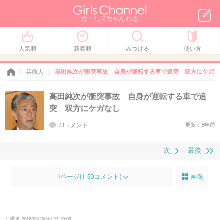
人気順
新着順
みつける
使い方
芸能人
高田純次が衝突事故 自身が運転する車で追突 双方にケガな
高田純次が衝突事故 自身が運転する車で追
突 双方にケガなし
73コメント
更新：8年前
次
最後
1ページ(1-50コメント)
画像
1. 匿名
2018/03/20(火) 22:19:09