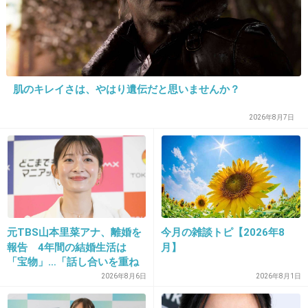
飯島愛の本にも「芸能界で唯一なんでも相談で
きる相手」って書かれていた。
ご意見番とか言われている芸能人が、テレビで
肌のキレイさは、やはり遺伝だと思いませんか？
あれこれ「自分こそが全部を知っていた」とか
2026年8月7日
言ってる時、
絶対出しゃばって暴露とかしないし。
事故が大したことなくて良かったです。
+185
-4
元TBS山本里菜アナ、離婚を
今月の雑談トピ【2026年8
報告 4年間の結婚生活は
月】
「宝物」…「話し合いを重ね
25. 匿名
2018/03/20(火) 22:24:51
た結果」決断
2026年8月6日
2026年8月1日
そろそろタカラジェンヌも認知症