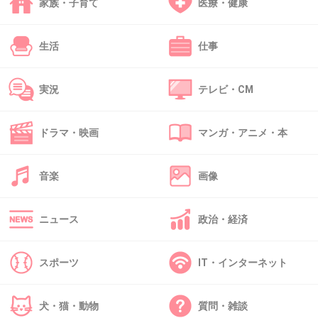
家族・子育て
医療・健康
44. 匿名
2018/03/20(火) 23:00:57
クギづけで話題にするかな
生活
仕事
+5
-2
実況
テレビ・CM
45. 匿名
2018/03/20(火) 23:01:12
ドラマ・映画
マンガ・アニメ・本
+2
-5
音楽
画像
46. 匿名
2018/03/20(火) 23:02:38
ニュース
政治・経済
携帯見てたのかね
スポーツ
IT・インターネット
+2
-8
犬・猫・動物
質問・雑談