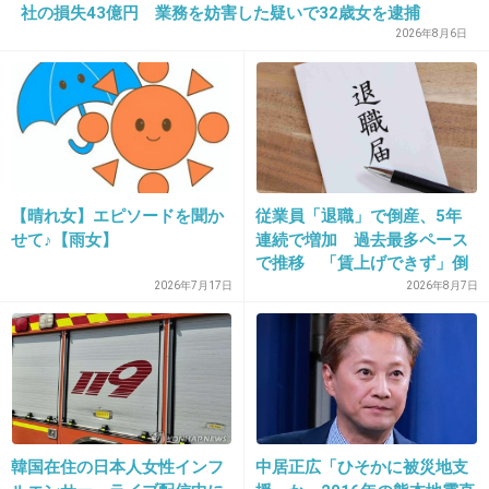
社の損失43億円 業務を妨害した疑いで32歳女を逮捕
2026年8月6日
28. 匿名
2018/03/20(火) 22:27:26
高田純次くらいなら、お手伝いさん兼運転手や
とったほうがいいんじゃないかなぁ。
+89
-2
【晴れ女】エピソードを聞か
従業員「退職」で倒産、5年
せて♪【雨女】
連続で増加 過去最多ペース
で推移 「賃上げできず」倒
産も発生
2026年7月17日
2026年8月7日
29. 匿名
2018/03/20(火) 22:31:43
ちゃんと名前を名乗ったのか不安。
+23
-3
韓国在住の日本人女性インフ
中居正広「ひそかに被災地支
30. 匿名
2018/03/20(火) 22:31:55