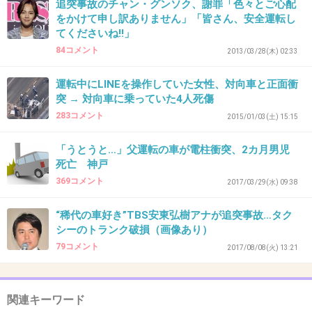
よかった
追突事故のチャン・グンソク、謝罪「色々とご心配
をかけて申し訳ありません」「皆さん、安全運転し
+4
-1
てくださいね!!」
84コメント
2013/03/28(木) 02:33
運転中にLINEを操作していた女性、対向車と正面衝
40. 匿名
2018/03/20(火) 22:48:42
突 → 対向車に乗っていた4人死傷
井上みたいに逃げなかったからまだよい
283コメント
2015/01/03(土) 15:15
+36
-1
「うとうと…」父運転の車が電柱衝突、2カ月男児
死亡 神戸
369コメント
2017/03/29(水) 09:38
41. 匿名
2018/03/20(火) 22:49:45
“稀代の車好き”TBS安東弘樹アナが追突事故…タク
>>11
シーのトランク破損（画像あり）
79コメント
2017/08/08(火) 13:21
一般人の方がはるかに多いと思うけど。
+11
-1
関連キーワード