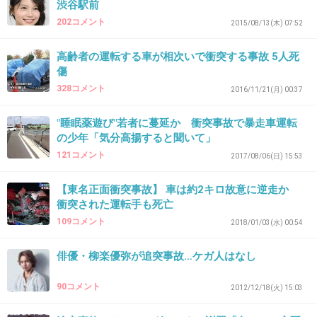
>>32
渋谷駅前
10年前よりもっと最近も事故ってたと思うよ。
202コメント
2015/08/13(木) 07:52
今日のニュース見てまた⁈って思ったもん。
高齢者の運転する車が相次いで衝突する事故 5人死
+9
-3
傷
328コメント
2016/11/21(月) 00:37
38. 匿名
2018/03/20(火) 22:43:36
"睡眠薬遊び"若者に蔓延か 衝突事故で暴走車運転
の少年「気分高揚すると聞いて」
けが、無くてよかった。
121コメント
2017/08/06(日) 15:53
不幸中の幸い。
気をつけろって事ですよね。
【東名正面衝突事故】 車は約2キロ故意に逆走か
気をつけてるんでしょうけど。
衝突された運転手も死亡
+10
-2
109コメント
2018/01/03(水) 00:54
俳優・柳楽優弥が追突事故…ケガ人はなし
39. 匿名
2018/03/20(火) 22:47:30
90コメント
2012/12/18(火) 15:03
ドラマには影響ないか