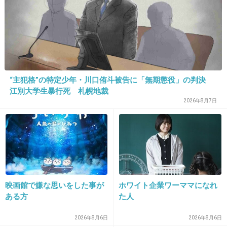
33. 匿名
2018/03/20(火) 22:36:34
この爺さんが免許返却キャンペーンの
イメキャラやればいいのに
+61
-3
“主犯格”の特定少年・川口侑斗被告に「無期懲役」の判決
江別大学生暴行死 札幌地裁
2026年8月7日
34. 匿名
2018/03/20(火) 22:37:43
ガチャン！！！！
あ、どーもどーも。
ジョニーデップですー！
当たっちゃいましたねぇ〜！
映画館で嫌な思いをした事が
ホワイト企業ワーママになれ
許す(*^◯^*)
ある方
た人
+11
-21
2026年8月6日
2026年8月6日