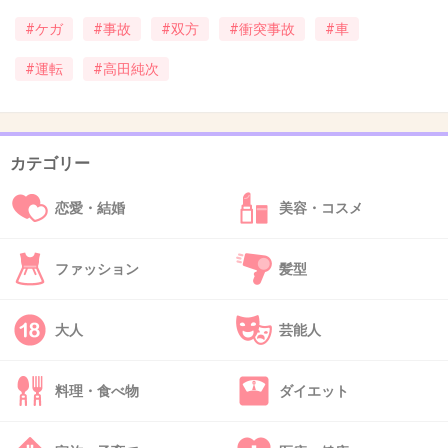
#ケガ
#事故
#双方
#衝突事故
#車
42. 匿名
2018/03/20(火) 22:50:28
#運転
#高田純次
良かった。この人のキャラに影響が出てはなら
ない。人間国宝です。
+55
-4
カテゴリー
恋愛・結婚
美容・コスメ
43. 匿名
2018/03/20(火) 22:59:16
ファッション
髪型
>>24
テキトーはキャラなだけで実は超がつくほど真
大人
芸能人
面目だからな
+66
-2
料理・食べ物
ダイエット