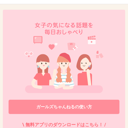
47. 匿名
2018/03/20(火) 23:02:47
免許証返納して！
+5
-8
48. 匿名
2018/03/20(火) 23:05:43
何で高田純次には甘いの？
+13
-17
49. 匿名
2018/03/20(火) 23:16:46
みんな優しすぎじゃない？
二度も事故起こしてるって
ガールズちゃんねるの使い方
反省してない証拠じゃん
最低。運転もうしないで欲しい
典型的な過大評価ジジイ
\ 無料アプリのダウンロードはこちら！ /